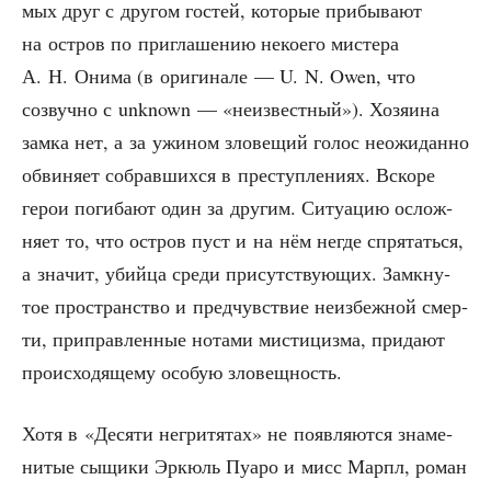
мых друг с дру­гом гостей, кото­рые при­бы­ва­ют
на ост­ров по при­гла­ше­нию неко­е­го мисте­ра
А. Н. Они­ма (в ори­ги­на­ле — U. N. Owen, что
созвуч­но с unknown — «неиз­вест­ный»). Хозя­и­на
зам­ка нет, а за ужи­ном зло­ве­щий голос неожи­дан­но
обви­ня­ет собрав­ших­ся в пре­ступ­ле­ни­ях. Вско­ре
герои поги­ба­ют один за дру­гим. Ситу­а­цию ослож­
ня­ет то, что ост­ров пуст и на нём негде спря­тать­ся,
а зна­чит, убий­ца сре­ди при­сут­ству­ю­щих. Замкну­
тое про­стран­ство и пред­чув­ствие неиз­беж­ной смер­
ти, при­прав­лен­ные нота­ми мисти­циз­ма, при­да­ют
про­ис­хо­дя­ще­му осо­бую зловещность.
Хотя в «Деся­ти негри­тя­тах» не появ­ля­ют­ся зна­ме­
ни­тые сыщи­ки Эркюль Пуа­ро и мисс Марпл, роман