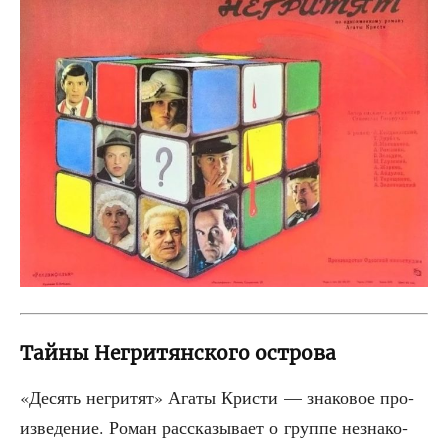
Тайны Негритянского острова
«Десять негри­тят» Ага­ты Кри­сти — зна­ко­вое про­
из­ве­де­ние. Роман рас­ска­зы­ва­ет о груп­пе незна­ко­