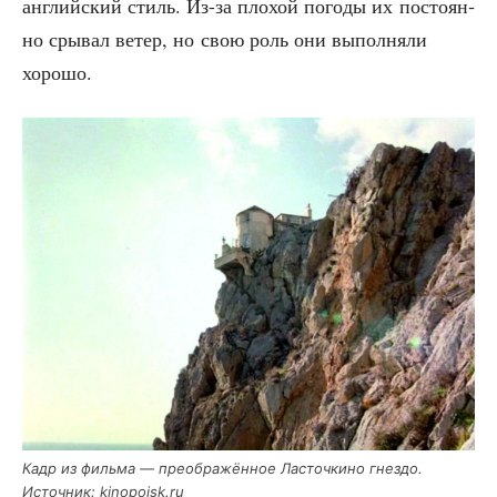
англий­ский стиль. Из-за пло­хой пого­ды их посто­ян­
но сры­вал ветер, но свою роль они выпол­ня­ли
хорошо.
Кадр из филь­ма — пре­об­ра­жён­ное Ласточ­ки­но гнез­до.
Источ­ник: kinopoisk.ru