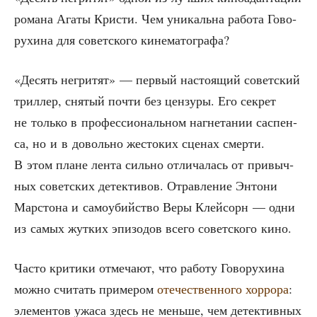
рома­на Ага­ты Кри­сти. Чем уни­каль­на рабо­та Гово­
ру­хи­на для совет­ско­го кинематографа?
«Десять негри­тят» — пер­вый насто­я­щий совет­ский
трил­лер, сня­тый почти без цен­зу­ры. Его сек­рет
не толь­ко в про­фес­си­о­наль­ном нагне­та­нии саспен­
са, но и в доволь­но жесто­ких сце­нах смер­ти.
В этом плане лен­та силь­но отли­ча­лась от при­выч­
ных совет­ских детек­ти­вов. Отрав­ле­ние Энто­ни
Мар­сто­на и само­убий­ство Веры Клей­сорн — одни
из самых жут­ких эпи­зо­дов все­го совет­ско­го кино.
Часто кри­ти­ки отме­ча­ют, что рабо­ту Гово­ру­хи­на
мож­но счи­тать при­ме­ром
оте­че­ствен­но­го хор­ро­ра
:
эле­мен­тов ужа­са здесь не мень­ше, чем детек­тив­ных