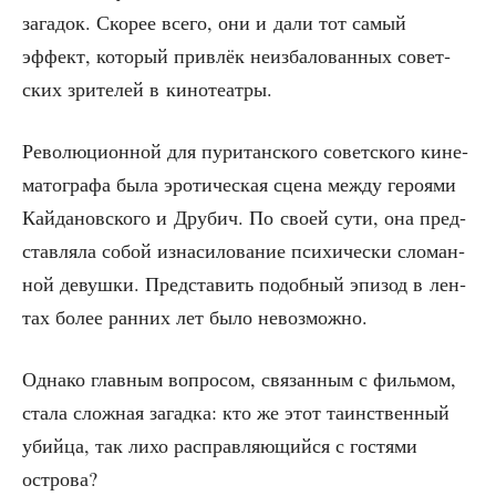
зага­док. Ско­рее все­го, они и дали тот самый
эффект, кото­рый при­влёк неиз­ба­ло­ван­ных совет­
ских зри­те­лей в кинотеатры.
Рево­лю­ци­он­ной для пури­тан­ско­го совет­ско­го кине­
ма­то­гра­фа была эро­ти­че­ская сце­на меж­ду геро­я­ми
Кай­да­нов­ско­го и Дру­бич. По сво­ей сути, она пред­
став­ля­ла собой изна­си­ло­ва­ние пси­хи­че­ски сло­ман­
ной девуш­ки. Пред­ста­вить подоб­ный эпи­зод в лен­
тах более ран­них лет было невозможно.
Одна­ко глав­ным вопро­сом, свя­зан­ным с филь­мом,
ста­ла слож­ная загад­ка: кто же этот таин­ствен­ный
убий­ца, так лихо рас­прав­ля­ю­щий­ся с гостя­ми
острова?