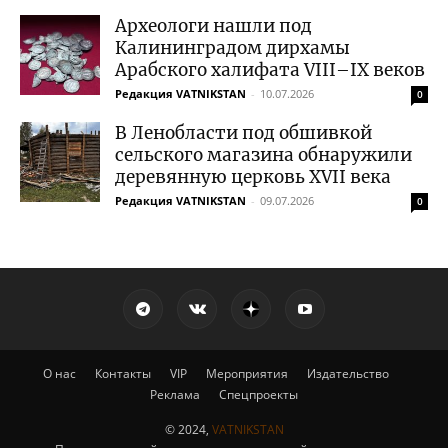
Археологи нашли под
Калининградом дирхамы
Арабского халифата VIII–IX веков
Редакция VATNIKSTAN
-
10.07.2026
0
В Ленобласти под обшивкой
сельского магазина обнаружили
деревянную церковь XVII века
Редакция VATNIKSTAN
-
09.07.2026
0
О нас
Контакты
VIP
Мероприятия
Издательство
Реклама
Спецпроекты
© 2024,
VATNIKSTAN