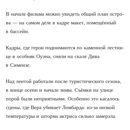
В нача­ле филь­ма мож­но уви­деть общий план ост­ро­
ва — на самом деле в кад­ре макет, поме­щён­ный
в бассейн.
Кад­ры, где герои под­ни­ма­ют­ся по камен­ной лест­ни­
це в особ­няк Оуэна, сня­ли на ска­ле Дива
в Симеизе.
Над лен­той рабо­та­ли после тури­сти­че­ско­го сезо­на,
в кон­це осе­ни и нача­ле зимы. Съём­ки на ули­це
порой были непри­ят­ны­ми. Осо­бен­но это каса­лось
сце­ны, где Вера уби­ва­ет Лом­бар­да: из-за низ­кой
тем­пе­ра­ту­ры и штор­ма актри­са силь­но замерзла.