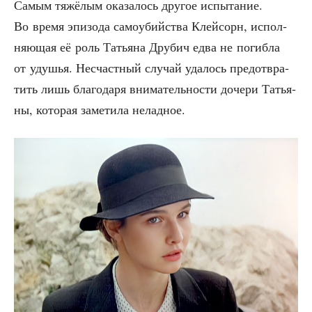
Самым тяжё­лым ока­за­лось дру­гое испы­та­ние.
Во вре­мя эпи­зо­да само­убий­ства Клей­сорн, испол­
ня­ю­щая её роль Татья­на Дру­бич едва не погиб­ла
от уду­шья. Несчаст­ный слу­чай уда­лось предот­вра­
тить лишь бла­го­да­ря вни­ма­тель­но­сти доче­ри Татья­
ны, кото­рая заме­ти­ла неладное.