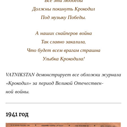
Все эти людоеды
Долж­ны поки­нуть Крокодил
Под музы­ку Победы.
А наших снай­пе­ров война
Так слав­но закалила,
Что будет всем вра­гам страшна
Улыб­ка Крокодила!
VATNIKSTAN демон­стри­ру­ет все облож­ки жур­на­ла
«Кро­ко­дил» за пери­од Вели­кой Оте­че­ствен­
ной войны.
1941 год