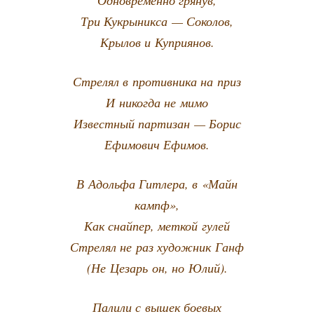
Одно­вре­мен­но грянув,
Три Кукры­ник­са — Соколов,
Кры­лов и Куприянов.
Стре­лял в про­тив­ни­ка на приз
И нико­гда не мимо
Извест­ный пар­ти­зан — Борис
Ефи­мо­вич Ефимов.
В Адоль­фа Гит­ле­ра, в «Майн
кампф»,
Как снай­пер, мет­кой гулей
Стре­лял не раз худож­ник Ганф
(Не Цезарь он, но Юлий).
Пали­ли с вышек боевых