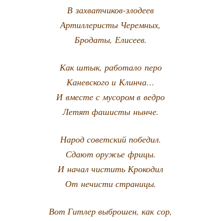
В захватчиков-злодеев
Артил­ле­ри­сты Черемных,
Бро­да­ты, Елисеев.
Как штык, рабо­та­ло перо
Канев­ско­го и Клинча…
И вме­сте с мусо­ром в ведро
Летят фаши­сты нынче.
Народ совет­ский победил.
Сда­ют ору­жье фрицы.
И начал чистить Крокодил
От нечи­сти страницы.
Вот Гит­лер выбро­шен, как сор,