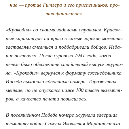
ние — про­тив Гит­ле­ра и его при­спеш­ни­ков, про­
тив фашистов».
«Кро­ко­дил» со сво­и­ми зада­ча­ми спра­вил­ся. Кра­соч­
ные кари­ка­ту­ры на вра­га в самые горь­кие момен­ты
застав­ля­ли сме­ять­ся и под­бад­ри­ва­ли бой­цов. Изда­
ние высто­я­ло. После суро­во­го 1941 года, когда
нель­зя было обес­пе­чить ста­биль­ный выпуск жур­на­
ла, «Кро­ко­дил» вер­нул­ся к фор­ма­ту еже­не­дель­ни­ка.
Ино­гда выхо­ди­ли сдво­ен­ные номе­ра. Тираж стал
мень­ше, но не опус­кал­ся ниже 100 тысяч экзем­пля­
ров, а каче­ство печа­ти повысилось.
В посвя­щён­ном Побе­де номе­ре жур­на­ла завер­шал
тема­ти­ку вой­ны Саму­ил Яко­вле­вич Мар­шак сти­хо­