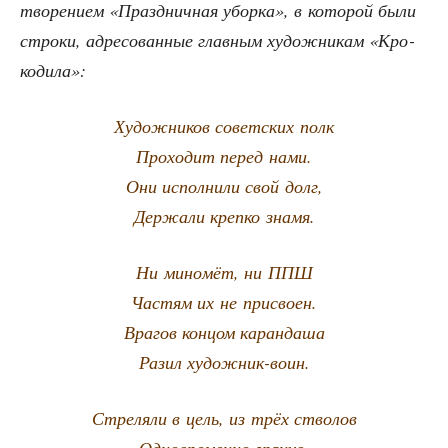
тво­ре­ни­ем «Празд­нич­ная убор­ка», в кото­рой были
стро­ки, адре­со­ван­ные глав­ным худож­ни­кам «Кро­
ко­ди­ла»:
Худож­ни­ков совет­ских полк
Про­хо­дит перед нами.
Они испол­ни­ли свой долг,
Дер­жа­ли креп­ко знамя.
Ни мино­мёт, ни ППШ
Частям их не присвоен.
Вра­гов кон­цом карандаша
Разил художник-воин.
Стре­ля­ли в цель, из трёх стволов