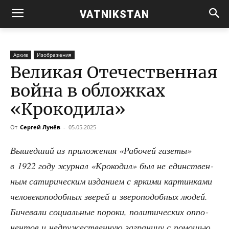
VATNIKSTAN
Архив
Изображения
Великая Отечественная
война в обложках
«Крокодила»
От
Сергей Лунёв
-
05.05.2025
Вышед­ший из при­ло­же­ния «Рабо­чей газе­ты»
в 1922 году жур­нал «Кро­ко­дил» был не един­ствен­
ным сати­ри­че­ским изда­ни­ем с ярки­ми кар­тин­ка­ми
чело­ве­ко­по­доб­ных зве­рей и зве­ро­по­доб­ных людей.
Биче­ва­ли соци­аль­ные поро­ки, поли­ти­че­ских оппо­
нен­тов и недру­же­ствен­ную загра­ни­цу с помо­щью