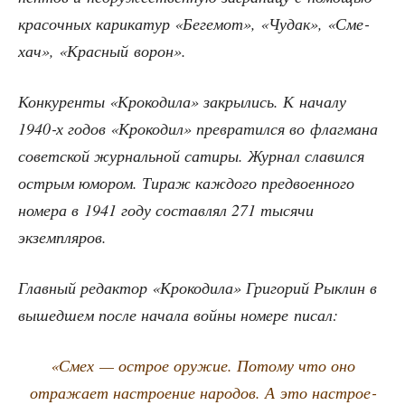
кра­соч­ных кари­ка­тур «Беге­мот», «Чудак», «Сме­
хач», «Крас­ный ворон».
Кон­ку­рен­ты «Кро­ко­ди­ла» закры­лись. К нача­лу
1940‑х годов «Кро­ко­дил» пре­вра­тил­ся во флаг­ма­на
совет­ской жур­наль­ной сати­ры. Жур­нал сла­вил­ся
ост­рым юмо­ром. Тираж каж­до­го пред­во­ен­но­го
номе­ра в 1941 году состав­лял 271 тыся­чи
экземпляров.
Глав­ный редак­тор «Кро­ко­ди­ла» Гри­го­рий Рыклин в
вышед­шем после нача­ла вой­ны номе­ре писал:
«Смех — острое ору­жие. Пото­му что оно
отра­жа­ет настро­е­ние наро­дов. А это настро­е­