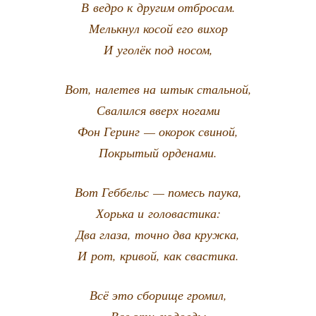
В вед­ро к дру­гим отбросам.
Мельк­нул косой его вихор
И уго­лёк под носом,
Вот, нале­тев на штык стальной,
Сва­лил­ся вверх ногами
Фон Геринг — око­рок свиной,
Покры­тый орденами.
Вот Геб­бельс — помесь паука,
Хорь­ка и головастика:
Два гла­за, точ­но два кружка,
И рот, кри­вой, как свастика.
Всё это сбо­ри­ще громил,