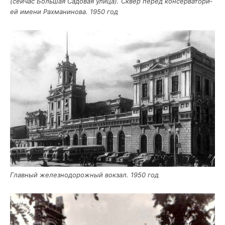
(сей­час Боль­шая Садо­вая ули­ца). Сквер перед кон­сер­ва­то­ри­
ей име­ни Рах­ма­ни­но­ва. 1950 год
Глав­ный желез­но­до­рож­ный вок­зал. 1950 год