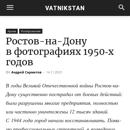
VATNIKSTAN
Архив
Изображения
Ростов-на-Дону
в фотографиях 1950‑х
годов
От
Андрей Сарматов
-
14.11.2023
В годы Вели­кой Оте­че­ствен­ной вой­ны Ростов-на-
Дону суще­ствен­но постра­дал от бое­вых дей­ствий:
были раз­ру­ше­ны мно­гие пред­при­я­тия, пол­но­стью
или частич­но уни­что­же­ны 12 тысяч зда­ний.
С 1944 года город нача­ли вос­ста­нав­ли­вать. Поми­
мо про­фес­си­о­наль­ных стро­и­те­лей, в воз­ве­де­нии