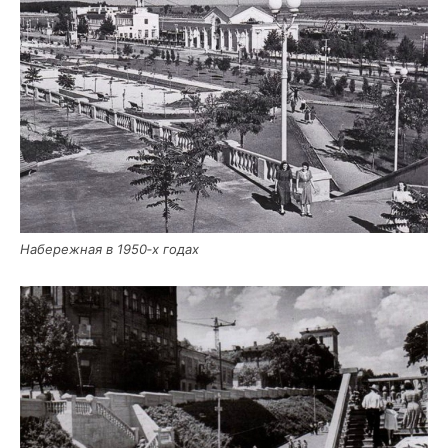
Набе­реж­ная в 1950‑х годах