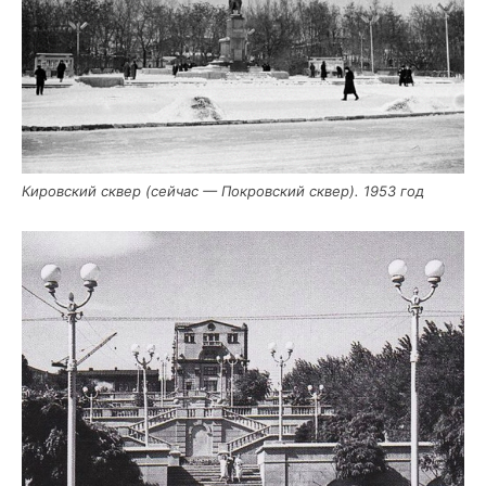
Киров­ский сквер (сей­час — Покров­ский сквер). 1953 год