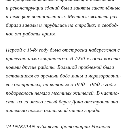
и рекон­струк­ции зда­ний были заня­ты заклю­чён­ные
и немец­кие воен­но­плен­ные. Мест­ные жите­ли раз­
би­ра­ли зава­лы и тру­ди­лись на строй­ках в сво­бод­
ное от рабо­ты время.
Пер­вой в 1949 году была отстро­е­на набе­реж­ная с
при­ле­га­ю­щи­ми квар­та­ла­ми. В 1950‑х годах вос­ста­
но­ви­ли дру­гие рай­о­ны. Боль­шой про­бле­мой были
остав­ши­е­ся со вре­ме­ни боёв мины и неразо­рвав­ши­
е­ся бое­при­па­сы, на кото­рых в 1940—1950‑е годы
подо­рва­лось нема­ло мест­ных жите­лей. В част­но­
сти, из-за это­го левый берег Дона отстро­и­ли зна­
чи­тель­но поз­же осталь­ной части города.
VATNIKSTAN пуб­ли­ку­ет фото­гра­фии Росто­ва