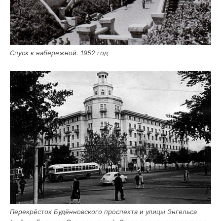
Спуск к набе­реж­ной. 1952 год
Пере­крё­сток Будён­нов­ско­го про­спек­та и ули­цы Энгель­са