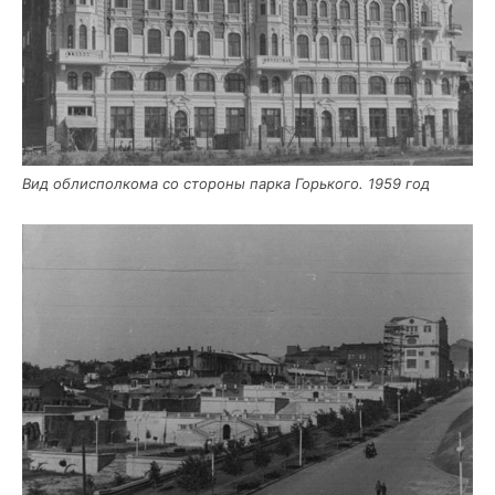
Вид обл­ис­пол­ко­ма со сто­ро­ны пар­ка Горь­ко­го. 1959 год