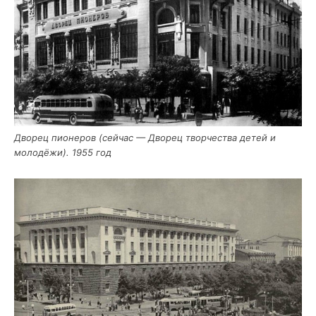
Дво­рец пио­не­ров (сей­час — Дво­рец твор­че­ства детей и
моло­дё­жи). 1955 год