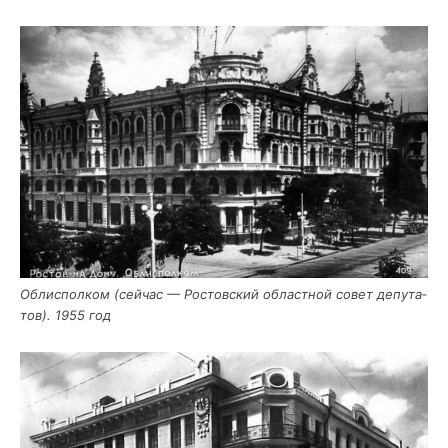
Обл­ис­пол­ком (сей­час — Ростов­ский област­ной совет депу­та­
тов). 1955 год