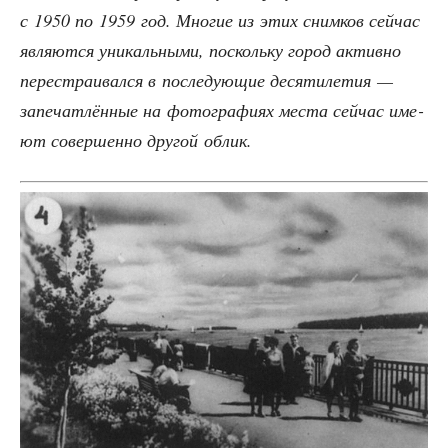
с 1950 по 1959 год. Мно­гие из этих сним­ков сей­час
явля­ют­ся уни­каль­ны­ми, посколь­ку город актив­но
пере­стра­и­вал­ся в после­ду­ю­щие деся­ти­ле­тия —
запе­чат­лён­ные на фото­гра­фи­ях места сей­час име­
ют совер­шен­но дру­гой облик.