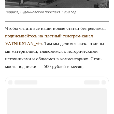
Тер­ра­са, Будён­нов­ский про­спект. 1959 год
Что­бы читать все наши новые ста­тьи без рекла­мы,
под­пи­сы­вай­тесь на плат­ный теле­грам-канал
VATNIKSTAN_vip
. Там мы делим­ся экс­клю­зив­ны­
ми мате­ри­а­ла­ми, зна­ко­мим­ся с исто­ри­че­ски­ми
источ­ни­ка­ми и обща­ем­ся в ком­мен­та­ри­ях. Сто­и­
мость под­пис­ки — 500 руб­лей в месяц.