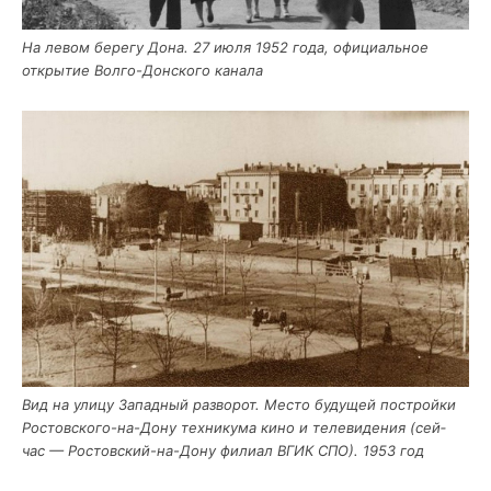
На левом бере­гу Дона. 27 июля 1952 года, офи­ци­аль­ное
откры­тие Вол­го-Дон­ско­го канала
Вид на ули­цу Запад­ный раз­во­рот. Место буду­щей построй­ки
Ростов­ско­го-на-Дону тех­ни­ку­ма кино и теле­ви­де­ния (сей­
час — Ростов­ский-на-Дону фили­ал ВГИК СПО). 1953 год