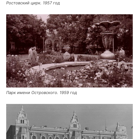
Ростов­ский цирк. 1957 год
Парк име­ни Ост­ров­ско­го. 1959 год