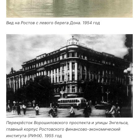
Вид на Ростов с лево­го бере­га Дона. 1954 год
Пере­крё­сток Воро­ши­лов­ско­го про­спек­та и ули­цы Энгель­са,
глав­ный кор­пус Ростов­ско­го финан­со­во-эко­но­ми­че­ский
инсти­ту­та (РИНХ). 1955 год