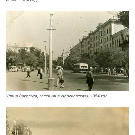
Ули­ца Энгель­са, гости­ни­ца «Мос­ков­ская». 1954 год