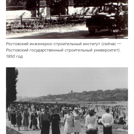
Ростов­ский инже­нер­но-стро­и­тель­ный инсти­тут (сей­час —
Ростов­ский госу­дар­ствен­ный стро­и­тель­ный уни­вер­си­тет).
1950 год