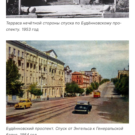
Тер­ра­са нечёт­ной сто­ро­ны спус­ка по Будён­нов­ско­му про­
спек­ту. 1953 год
Будён­нов­ский про­спект. Спуск от Энгель­са к Гене­раль­ской
бал­ке. 1954 год