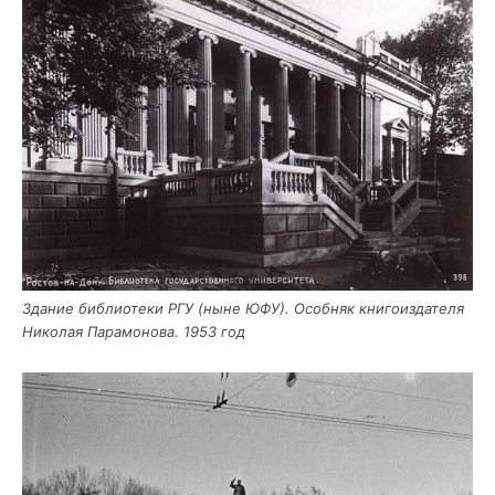
Зда­ние биб­лио­те­ки РГУ (ныне ЮФУ). Особ­няк кни­го­из­да­те­ля
Нико­лая Пара­мо­но­ва. 1953 год