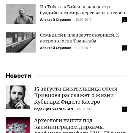
Из Тибета к Байкалу: как центр
буддийского мира переезжал на север
Алексей Стрижов
-
10.01.2019
0
Семь дней в плацкарте с курицей. К
антропологии Транссиба
Алексей Стрижов
-
01.11.2018
0
Новости
15 августа писательница Олеся
Кривцова расскажет о жизни
Кубы при Фиделе Кастро
Редакция VATNIKSTAN
-
05.08.2026
0
Археологи нашли под
Калининградом дирхамы