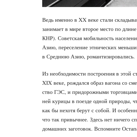
Ведь имен­но в XX веке ста­ли скла­ды­ва
зани­ма­ет в мире вто­рое место по длине
КНР). Совет­ская мобиль­ность насе­ле­н
Азию, пере­се­ле­ние этни­че­ских мень­ш
в Сред­нюю Азию, романтизировались.
Из необ­хо­ди­мо­сти постро­е­ния в этой 
XIX веке, рож­дал­ся образ ваго­на со сме­
ство ГЭС, и при­до­рож­ны­ми тор­гов­ца
ней кури­цы в поез­де одной при­ро­ды, чт
как бы нехо­тя берут с собой. И осо­бен­н
что так при­выч­нее. Здесь нет ниче­го спе
домаш­них заго­то­вок. Вспом­ни­те Оста­па