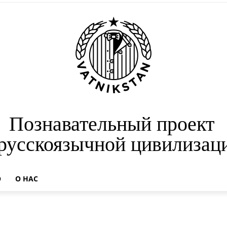
Познавательный проект
 русскоязычной цивилизац
О
О НАС