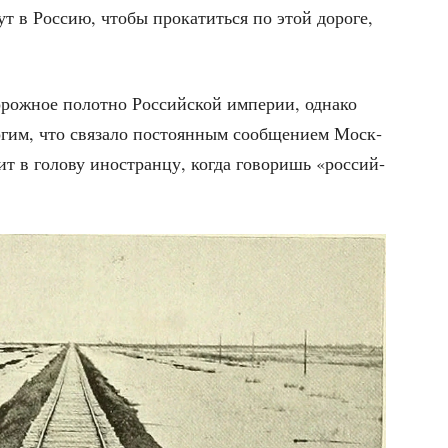
ут в Рос­сию, что­бы про­ка­тить­ся по этой доро­ге,
­рож­ное полот­но Рос­сий­ской импе­рии, одна­ко
­гим, что свя­за­ло посто­ян­ным сооб­ще­ни­ем Моск­
дит в голо­ву ино­стран­цу, когда гово­ришь «рос­сий­