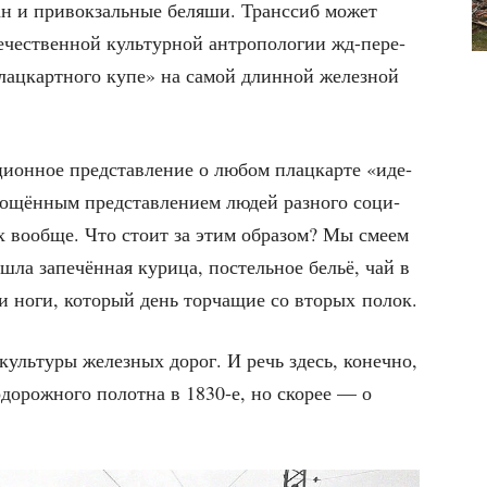
ран и при­вок­заль­ные беля­ши. Транс­сиб может
­че­ствен­ной куль­тур­ной антро­по­ло­гии жд-пере­
 плац­карт­но­го купе» на самой длин­ной желез­ной
­он­ное пред­став­ле­ние о любом плац­кар­те «иде­
­щён­ным пред­став­ле­ни­ем людей раз­но­го соци­
­дах вооб­ще. Что сто­ит за этим обра­зом? Мы сме­ем
вошла запе­чён­ная кури­ца, постель­ное бельё, чай в
ио и ноги, кото­рый день тор­ча­щие со вто­рых полок.
я куль­ту­ры желез­ных дорог. И речь здесь, конеч­но,
о­до­рож­но­го полот­на в 1830‑е, но ско­рее — о