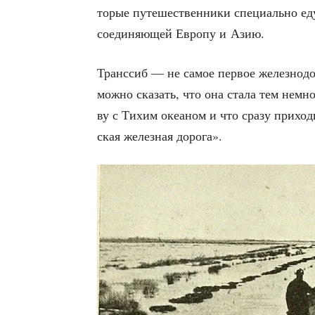
то­рые путе­ше­ствен­ни­ки спе­ци­аль­но ед
соеди­ня­ю­щей Евро­пу и Азию.
Транс­сиб — не самое пер­вое желез­но­до
мож­но ска­зать, что она ста­ла тем немно
ву с Тихим оке­а­ном и что сра­зу при­хо­
ская желез­ная дорога».