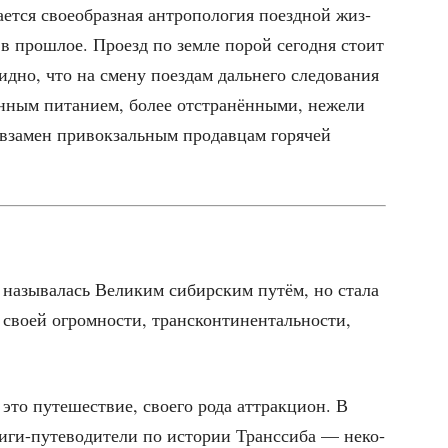
­ет­ся свое­об­раз­ная антро­по­ло­гия поезд­ной жиз­
т в про­шлое. Про­езд по зем­ле порой сего­дня сто­ит
д­но, что на сме­ну поез­дам даль­не­го сле­до­ва­ния
ван­ным пита­ни­ем, более отстра­нён­ны­ми, неже­ли
 вза­мен при­вок­заль­ным про­дав­цам горя­чей
о назы­ва­лась Вели­ким сибир­ским путём, но ста­ла
во­ей огром­но­сти, транс­кон­ти­нен­таль­но­сти,
это путе­ше­ствие, сво­е­го рода аттрак­ци­он. В
­ги-путе­во­ди­те­ли по исто­рии Транс­си­ба — неко­