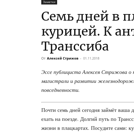
Заметки
Семь дней в п
курицей. К а
Транссиба
От
Алексей Стрижов
-
01.11.2018
Эссе пуб­ли­ци­ста Алек­сея Стри­жо­ва о 
маги­стра­ли и раз­ви­тии желез­но­до­рож­
повседневности.
Почти семь дней сего­дня зай­мёт ваша до
ехать на поез­де. Дол­гий путь по Транс­си
жиз­ни в плац­кар­тах. Посу­ди­те сами: ку