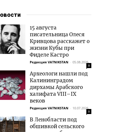
овости
15 августа
писательница Олеся
Кривцова расскажет о
жизни Кубы при
Фиделе Кастро
Редакция VATNIKSTAN
-
05.08.2026
0
Археологи нашли под
Калининградом
дирхамы Арабского
халифата VIII–IX
веков
Редакция VATNIKSTAN
-
10.07.2026
0
В Ленобласти под
обшивкой сельского