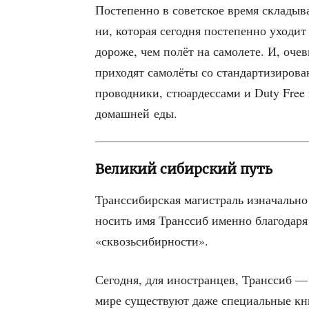
Посте­пен­но в совет­ское вре­мя скла­ды­ва
ни, кото­рая сего­дня посте­пен­но ухо­ди
доро­же, чем полёт на само­ле­те. И, оче­ви
при­хо­дят само­лё­ты со стан­дар­ти­зи­ро­
про­вод­ни­ки, стю­ар­дес­са­ми и Duty Free
домаш­ней еды.
Великий сибирский путь
Транс­си­бир­ская маги­страль изна­чаль­н
носить имя Транс­сиб имен­но бла­го­да­ря с
«сквозь­си­бир­но­сти».
Сего­дня, для ино­стран­цев, Транс­сиб — 
мире суще­ству­ют даже спе­ци­аль­ные кни