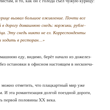
­ли­стам, и то, как он с голо­да съел чужую курицу:
кури­це вызвал боль­шое ожив­ле­ние. Почти все
ой в доро­гу домаш­нюю снедь: кор­жи­ки, руб­ле­
ца. Эту снедь никто не ел. Кор­ре­спон­ден­ты
­ли ходить в ресторан…»
домаш­нюю еду, види­мо, берёт нача­ло из доже­лез­
 без оста­нов­ки в офис­ном насто­я­щем в нескон­ча­
ва мож­но отме­тить, что плац­карт­ный мир уже
. И эта роман­ти­за­ция дол­гой поезд­ной доро­ги,
сть пер­вой поло­ви­ны XX века.