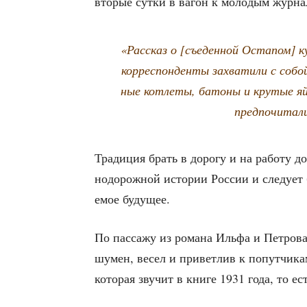
вто­рые сут­ки в вагон к моло­дым жур­на
«Рас­сказ о [съе­ден­ной Оста­пом] 
кор­ре­спон­ден­ты захва­ти­ли с соб
ные кот­ле­ты, бато­ны и кру­тые яй
пред­по­чи­та
Тра­ди­ция брать в доро­гу и на рабо­ту 
но­до­рож­ной исто­рии Рос­сии и сле­ду­ет
е­мое будущее.
По пас­са­жу из рома­на Иль­фа и Пет­ро­
шумен, весел и при­вет­лив к попут­чи­кам
кото­рая зву­чит в кни­ге 1931 года, то е