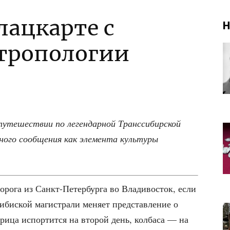
лацкарте с
Н
нтропологии
путе­ше­ствии по леген­дар­ной Транс­си­бир­ской
но­го сооб­ще­ния как эле­мен­та куль­ту­ры
ро­га из Санкт-Петер­бур­га во Вла­ди­во­сток, если
­бис­кой маги­стра­ли меня­ет пред­став­ле­ние о
ри­ца испор­тит­ся на вто­рой день, кол­ба­са — на