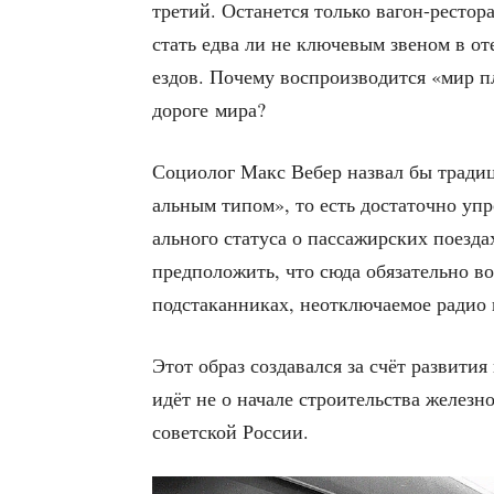
тре­тий. Оста­нет­ся толь­ко вагон-ресто­
стать едва ли не клю­че­вым зве­ном в оте
ез­дов. Поче­му вос­про­из­во­дит­ся «мир
доро­ге мира?
Социо­лог Макс Вебер назвал бы тра­ди­ци
аль­ным типом», то есть доста­точ­но упро
аль­но­го ста­ту­са о пас­са­жир­ских поез
пред­по­ло­жить, что сюда обя­за­тель­но 
под­ста­кан­ни­ках, неот­клю­ча­е­мое рад
Этот образ созда­вал­ся за счёт раз­ви­ти
идёт не о нача­ле стро­и­тель­ства желез­н
совет­ской России.