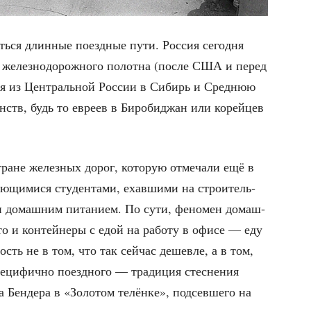
ть­ся длин­ные поезд­ные пути. Рос­сия сего­дня
 желез­но­до­рож­но­го полот­на (после США и перед
ия из Цен­траль­ной Рос­сии в Сибирь и Сред­нюю
инств, будь то евре­ев в Биро­би­джан или корей­цев
стране желез­ных дорог, кото­рую отме­ча­ли ещё в
ю­щи­ми­ся сту­ден­та­ми, ехав­ши­ми на стро­и­тель­
­ми домаш­ним пита­ни­ем. По сути, фено­мен домаш­
о и кон­тей­не­ры с едой на рабо­ту в офи­се — еду
ость не в том, что так сей­час дешев­ле, а в том,
­ци­фич­но поезд­но­го — тра­ди­ция стес­не­ния
 Бен­де­ра в «Золо­том телён­ке», под­сев­ше­го на