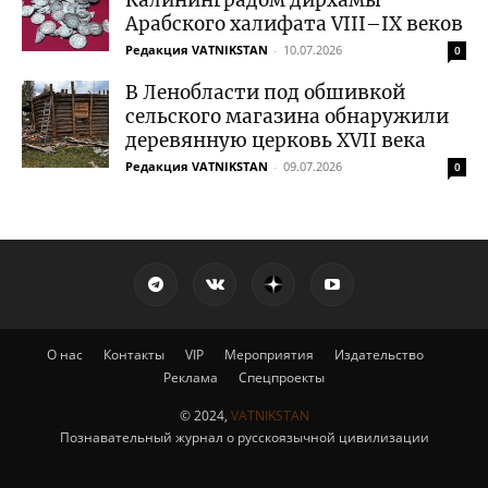
Калининградом дирхамы
Арабского халифата VIII–IX веков
Редакция VATNIKSTAN
-
10.07.2026
0
В Ленобласти под обшивкой
сельского магазина обнаружили
деревянную церковь XVII века
Редакция VATNIKSTAN
-
09.07.2026
0
О нас
Контакты
VIP
Мероприятия
Издательство
Реклама
Спецпроекты
© 2024,
VATNIKSTAN
Познавательный журнал о русскоязычной цивилизации