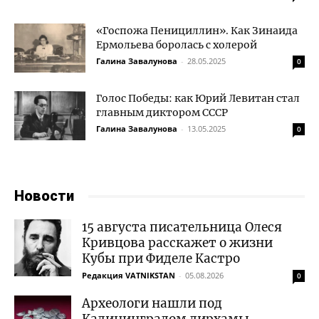
«Госпожа Пенициллин». Как Зинаида
Ермольева боролась с холерой
Галина Завалунова
-
28.05.2025
0
Голос Победы: как Юрий Левитан стал
главным диктором СССР
Галина Завалунова
-
13.05.2025
0
Новости
15 августа писательница Олеся
Кривцова расскажет о жизни
Кубы при Фиделе Кастро
Редакция VATNIKSTAN
-
05.08.2026
0
Археологи нашли под