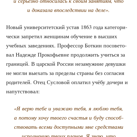
и серьёз­но отно­си­лась к сво­им заня­ти­ям, что
и дока­за­ла впо­след­ствии на деле».
Новый уни­вер­си­тет­ский устав 1863 года кате­го­ри­
че­ски запре­тил жен­щи­нам обу­че­ние в выс­ших
учеб­ных заве­де­ни­ях. Про­фес­сор Бот­кин посо­ве­то­
вал Надеж­де Про­ко­фьевне про­дол­жить учить­ся за
гра­ни­цей. В цар­ской Рос­сии неза­муж­ние девуш­ки
не мог­ли выехать за пре­де­лы стра­ны без согла­сия
роди­те­лей. Отец Сус­ло­вой опла­тил учё­бу доче­ри и
напутствовал:
«Я верю тебе и ува­жаю тебя, я люб­лю тебя,
а пото­му хочу тво­е­го сча­стья и буду спо­соб­
ство­вать все­ми доступ­ны­ми мне сред­ства­ми
испол­не­нию тво­их пла­нов. Я знаю, что