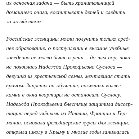
их основ­ная зада­ча — быть хра­ни­тель­ни­цей
домаш­не­го оча­га, вос­пи­ты­вать детей и сле­дить
за хозяйством.
Рос­сий­ские жен­щи­ны мог­ли полу­чить толь­ко сред­
нее обра­зо­ва­ние, о поступ­ле­нии в выс­шие учеб­ные
заве­де­ния не мог­ло быть и речи… до тех пор, пока
не появи­лась Надеж­да Про­ко­фьев­на Сус­ло­ва —
девуш­ка из кре­стьян­ской семьи, меч­тав­шая стать
вра­чом. Запре­ты на обу­че­ние, насмеш­ки кол­лег,
кам­ни в окна квар­ти­ры не оста­но­ви­ли Сус­ло­ву.
Надеж­да Про­ко­фьев­на бле­стя­ще защи­ти­ла дис­сер­
та­цию перед учё­ны­ми из Ита­лии, Фран­ции и Гер­
ма­нии, осно­ва­ла фельд­шер­ские кур­сы для жен­щин,
откры­ла шко­лу в Кры­му и мно­гие годы зани­ма­лась