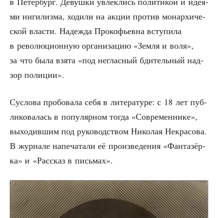
в Петер­бург. Девуш­ки увлек­лись поли­ти­кой и иде­я­
ми ниги­лиз­ма, ходи­ли на акции про­тив монар­хи­че­
ской вла­сти. Надеж­да Про­ко­фьев­на всту­пи­ла
в рево­лю­ци­он­ную орга­ни­за­цию «Зем­ля и воля»,
за что была взя­та «под неглас­ный бди­тель­ный над­
зор полиции».
Сус­ло­ва про­бо­ва­ла себя в лите­ра­ту­ре: с 18 лет пуб­
ли­ко­ва­лась в попу­ляр­ном тогда «Совре­мен­ни­ке»,
выхо­див­шим под руко­вод­ством Нико­лая Некра­со­ва.
В жур­на­ле напе­ча­та­ли её про­из­ве­де­ния «Фан­та­зёр­
ка» и «Рас­сказ в письмах».