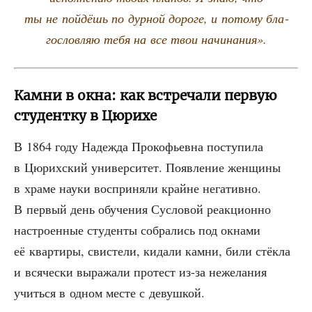
ты не пой­дёшь по дур­ной доро­ге, и пото­му бла­
го­слов­ляю тебя на все твои начинания».
Камни в окна: как встречали первую
студентку в Цюрихе
В 1864 году Надеж­да Про­ко­фьев­на посту­пи­ла
в Цюрих­ский уни­вер­си­тет. Появ­ле­ние жен­щи­ны
в хра­ме нау­ки вос­при­ня­ли крайне нега­тив­но.
В пер­вый день обу­че­ния Сус­ло­вой реак­ци­он­но
настро­ен­ные сту­ден­ты собра­лись под окна­ми
её квар­ти­ры, сви­сте­ли, кида­ли кам­ни, били стёк­ла
и вся­че­ски выра­жа­ли про­тест из-за неже­ла­ния
учить­ся в одном месте с девушкой.