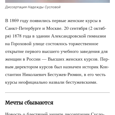
Дис­сер­та­ция Надеж­ды Сусловой
В 1869 году появи­лись пер­вые жен­ские кур­сы в
Санкт-Петер­бур­ге и Москве. 20 сен­тяб­ря (2 октяб­
ря) 1878 года в зда­нии Алек­сан­дров­ской гим­на­зии
на Горо­хо­вой ули­це состо­я­лось тор­же­ствен­ное
откры­тие пер­во­го выс­ше­го учеб­но­го заве­де­ния для
жен­щин в Рос­сии — Выс­ших жен­ских кур­сов. Пер­
вым дирек­то­ром кур­сов был назна­чен исто­рик Кон­
стан­тин Нико­ла­е­вич Бес­ту­жев-Рюмин, в его честь
кур­сы неофи­ци­аль­но назва­ли бестужевскими.
Мечты сбываются
Новость о бле­стя­щей защи­те дис­сер­та­ции Сус­ло­