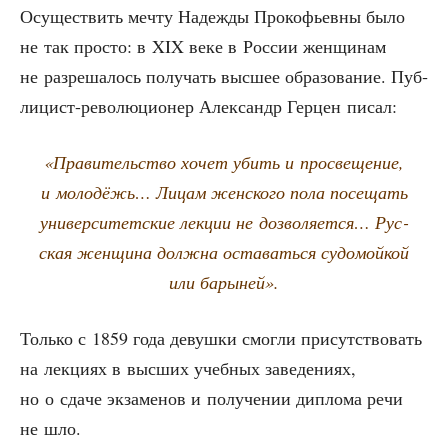
Осу­ще­ствить меч­ту Надеж­ды Про­ко­фьев­ны было
не так про­сто: в XIX веке в Рос­сии жен­щи­нам
не раз­ре­ша­лось полу­чать выс­шее обра­зо­ва­ние. Пуб­
ли­цист-рево­лю­ци­о­нер Алек­сандр Гер­цен писал:
«Пра­ви­тель­ство хочет убить и про­све­ще­ние,
и моло­дёжь… Лицам жен­ско­го пола посе­щать
уни­вер­си­тет­ские лек­ции не доз­во­ля­ет­ся… Рус­
ская жен­щи­на долж­на оста­вать­ся судо­мой­кой
или барыней».
Толь­ко с 1859 года девуш­ки смог­ли при­сут­ство­вать
на лек­ци­ях в выс­ших учеб­ных заве­де­ни­ях,
но о сда­че экза­ме­нов и полу­че­нии дипло­ма речи
не шло.