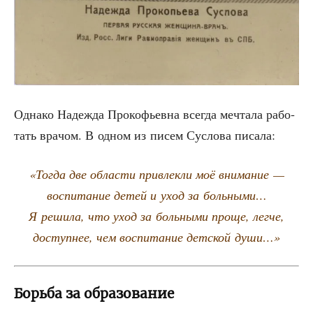
Одна­ко Надеж­да Про­ко­фьев­на все­гда меч­та­ла рабо­
тать вра­чом. В одном из писем Сус­ло­ва писала:
«Тогда две обла­сти при­влек­ли моё вни­ма­ние —
вос­пи­та­ние детей и уход за боль­ны­ми…
Я реши­ла, что уход за боль­ны­ми про­ще, лег­че,
доступ­нее, чем вос­пи­та­ние дет­ской души…»
Борьба за образование