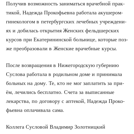
Полу­чив воз­мож­ность зани­мать­ся вра­чеб­ной прак­
ти­кой, Надеж­да Про­ко­фьев­на рабо­та­ла аку­ше­ром-
гине­ко­ло­гом в петер­бург­ских лечеб­ных учре­жде­ни­
ях и доби­лась откры­тия Жен­ских фельд­шер­ских
кур­сов при Ека­те­ри­нин­ской боль­ни­це, кото­рые поз­
же пре­об­ра­зо­ва­ли в Жен­ские вра­чеб­ные курсы.
После воз­вра­ще­ния в Ниже­го­род­скую губер­нию
Сус­ло­ва рабо­та­ла в родиль­ном доме и при­ни­ма­ла
боль­ных на дому. Те, кто не мог запла­тить за при­
ём, лечи­лись бес­плат­но. Сче­та за выпи­сан­ные
лекар­ства, по дого­во­ру с апте­кой, Надеж­да Про­ко­
фьев­на опла­чи­ва­ла сама.
Кол­ле­га Сус­ло­вой Вла­ди­мир Золот­ниц­кий