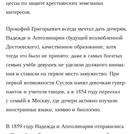
цес­сы по защи­те кре­стьян­ских земель­ных
интересов.
Про­ко­фий Гри­го­рье­вич все­гда меч­тал дать доче­рям,
Надеж­де и Аппо­ли­на­рии (буду­щей воз­люб­лен­ной
Досто­ев­ско­го), каче­ствен­ное обра­зо­ва­ние, хотя
тогда это было не при­ня­то: даже в самых бога­тых
семьях учё­бе деву­шек не уде­ля­ли долж­но­го вни­ма­
ния и ста­ви­ли на пер­вое место заму­же­ство. При
пер­вой воз­мож­но­сти Сус­лов нанял девоч­кам гувер­
нан­ток и учи­те­ля тан­цев, а в 1854 году пере­ехал
с семьёй в Моск­ву, где доче­ри актив­но изу­ча­ли
ино­стран­ные язы­ки, химию и биологию.
В 1859 году Надеж­да и Аппо­ли­на­рия отпра­ви­лись