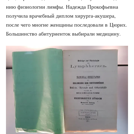
нию физио­ло­гии лим­фы. Надеж­да Про­ко­фьев­на
полу­чи­ла вра­чеб­ный диплом хирур­га-аку­ше­ра,
после чего мно­гие жен­щи­ны после­до­ва­ли в Цюрих.
Боль­шин­ство аби­ту­ри­ен­ток выби­ра­ли медицину.