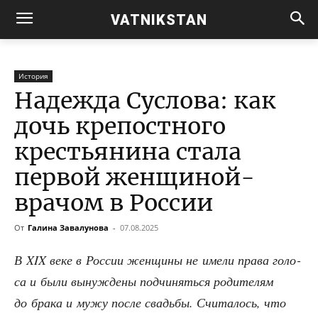
VATNIKSTAN
История
Надежда Суслова: как
дочь крепостного
крестьянина стала
первой женщиной-
врачом в России
От
Галина Завалунова
-
07.08.2025
В XIX веке в Рос­сии жен­щи­ны не име­ли пра­ва голо­
са и были вынуж­де­ны под­чи­нять­ся роди­те­лям
до бра­ка и мужу после сва­дьбы. Счи­та­лось, что