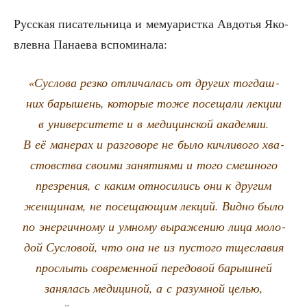
Рус­ская писа­тель­ни­ца и мему­а­рист­ка Авдо­тья Яко­
влев­на Пана­е­ва вспоминала:
«Сус­ло­ва рез­ко отли­ча­лась от дру­гих тогдаш­
них бары­шень, кото­рые тоже посе­ща­ли лек­ции
в уни­вер­си­те­те и в меди­цин­ской ака­де­мии.
В её мане­рах и раз­го­во­ре не было кич­ли­во­го хва­
стов­ства сво­и­ми заня­ти­я­ми и того смеш­но­го
пре­зре­ния, с каким отно­си­лись они к дру­гим
жен­щи­нам, не посе­ща­ю­щим лек­ций. Вид­но было
по энер­гич­но­му и умно­му выра­же­нию лица моло­
дой Сус­ло­вой, что она не из пусто­го тще­сла­вия
про­слыть совре­мен­ной пере­до­вой барыш­ней
заня­лась меди­ци­ной, а с разум­ной целью,