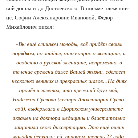
вой дошла и до Досто­ев­ско­го. В пись­ме пле­мян­ни­
це, Софии Алек­сан­дровне Ива­но­вой, Фёдор
Михай­ло­вич писал:
«Вы ещё слиш­ком моло­ды, всё при­дёт сво­им
поряд­ком, но знай­те, что вопрос о жен­щине, и
осо­бен­но о рус­ской жен­щине, непре­мен­но, в
тече­ние вре­ме­ни даже Вашей жиз­ни, сде­ла­ет
несколь­ко вели­ких и пре­крас­ных шагов…На днях
про­чёл в газе­тах, что преж­ний друг мой,
Надеж­да Сус­ло­ва (сест­ра Апол­ли­на­рии Сус­ло­
вой), выдер­жа­ла в Цюрих­ском уни­вер­си­те­те
экза­мен на док­то­ра меди­ци­ны и бли­ста­тель­но
защи­ти­ла свою дис­сер­та­цию. Это ещё очень
моло­дая девуш­ка; ей, впро­чем, теперь 23 года,