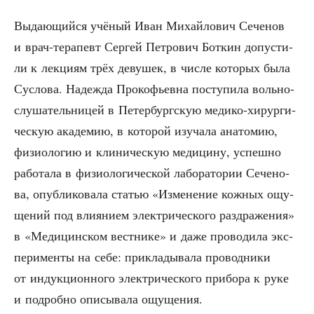
Выда­ю­щий­ся учё­ный Иван Михай­ло­вич Сече­нов
и врач-тера­певт Сер­гей Пет­ро­вич Бот­кин допу­сти­
ли к лек­ци­ям трёх деву­шек, в чис­ле кото­рых была
Сус­ло­ва. Надеж­да Про­ко­фьев­на посту­пи­ла воль­но­
слу­ша­тель­ни­цей в Петер­бург­скую меди­ко-хирур­ги­
че­скую ака­де­мию, в кото­рой изу­ча­ла ана­то­мию,
физио­ло­гию и кли­ни­че­скую меди­ци­ну, успеш­но
рабо­та­ла в физио­ло­ги­че­ской лабо­ра­то­рии Сече­но­
ва, опуб­ли­ко­ва­ла ста­тью «Изме­не­ние кож­ных ощу­
ще­ний под вли­я­ни­ем элек­три­че­ско­го раз­дра­же­ния»
в «Меди­цин­ском вест­ни­ке» и даже про­во­ди­ла экс­
пе­ри­мен­ты на себе: при­кла­ды­ва­ла про­вод­ни­ки
от индук­ци­он­но­го элек­три­че­ско­го при­бо­ра к руке
и подроб­но опи­сы­ва­ла ощущения.