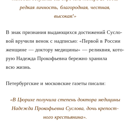
ред­кая лич­ность, бла­го­род­ная, чест­ная,
высокая!»
В знак при­зна­ния выда­ю­щих­ся дости­же­ний Сус­ло­
вой вру­чи­ли венок с над­пи­сью: «Пер­вой в Рос­сии
жен­щине — док­то­ру меди­ци­ны» — релик­вия, кото­
рую Надеж­да Про­ко­фьев­на береж­но хра­ни­ла
всю жизнь.
Петер­бург­ские и мос­ков­ские газе­ты писали:
«В Цюри­хе полу­чи­ла сте­пень док­то­ра меди­ци­ны
Надеж­да Про­ко­фьев­на Сус­ло­ва, дочь кре­пост­
но­го крестьянина».