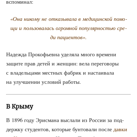
вспоминал:
«Она нико­му не отка­зы­ва­ла в меди­цин­ской помо­
щи и поль­зо­ва­лась огром­ной попу­ляр­но­стью сре­
ди пациентов».
Надеж­да Про­ко­фьев­на уде­ля­ла мно­го вре­ме­ни
защи­те прав детей и жен­щин: вела пере­го­во­ры
с вла­дель­ца­ми мест­ных фаб­рик и наста­и­ва­ла
на улуч­ше­нии усло­вий работы.
В Крыму
В 1896 году Эри­сма­на высла­ли из Рос­сии за под­
держ­ку сту­ден­тов, кото­рые бун­то­ва­ли после
дав­ки