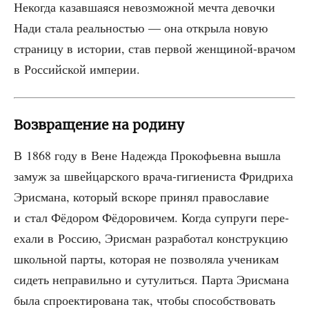
Неко­гда казав­ша­я­ся невоз­мож­ной меч­та девоч­ки
Нади ста­ла реаль­но­стью — она откры­ла новую
стра­ни­цу в исто­рии, став пер­вой жен­щи­ной-вра­чом
в Рос­сий­ской империи.
Возвращение на родину
В 1868 году в Вене Надеж­да Про­ко­фьев­на вышла
замуж за швей­цар­ско­го вра­ча-гиги­е­ни­ста Фри­дри­ха
Эри­сма­на, кото­рый вско­ре при­нял пра­во­сла­вие
и стал Фёдо­ром Фёдо­ро­ви­чем. Когда супру­ги пере­
еха­ли в Рос­сию, Эри­сман раз­ра­бо­тал кон­струк­цию
школь­ной пар­ты, кото­рая не поз­во­ля­ла уче­ни­кам
сидеть непра­виль­но и суту­лить­ся. Пар­та Эри­сма­на
была спро­ек­ти­ро­ва­на так, что­бы спо­соб­ство­вать