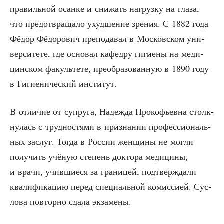
пра­виль­ной осан­ке и сни­жать нагруз­ку на гла­за,
что предот­вра­ща­ло ухуд­ше­ние зре­ния. С 1882 года
Фёдор Фёдо­ро­вич пре­по­да­вал в Мос­ков­ском уни­
вер­си­те­те, где осно­вал кафед­ру гиги­е­ны на меди­
цин­ском факуль­те­те, пре­об­ра­зо­ван­ную в 1890 году
в Гиги­е­ни­че­ский институт.
В отли­чие от супру­га, Надеж­да Про­ко­фьев­на столк­
ну­лась с труд­но­стя­ми в при­зна­нии про­фес­си­о­наль­
ных заслуг. Тогда в Рос­сии жен­щи­ны не мог­ли
полу­чить учё­ную сте­пень док­то­ра меди­ци­ны,
и вра­чи, учив­ши­е­ся за гра­ни­цей, под­твер­жда­ли
ква­ли­фи­ка­цию перед спе­ци­аль­ной комис­си­ей. Сус­
ло­ва повтор­но сда­ла экзамены.