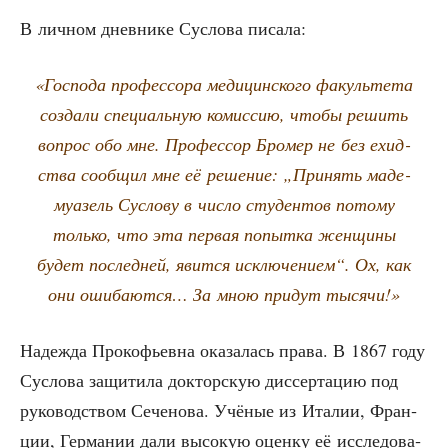
В лич­ном днев­ни­ке Сус­ло­ва писала:
«Гос­по­да про­фес­со­ра меди­цин­ско­го факуль­те­та
созда­ли спе­ци­аль­ную комис­сию, что­бы решить
вопрос обо мне. Про­фес­сор Бро­мер не без ехид­
ства сооб­щил мне её реше­ние: „При­нять маде­
му­а­зель Сус­ло­ву в чис­ло сту­ден­тов пото­му
толь­ко, что эта пер­вая попыт­ка жен­щи­ны
будет послед­ней, явит­ся исклю­че­ни­ем“. Ох, как
они оши­ба­ют­ся… За мною при­дут тысячи!»
Надеж­да Про­ко­фьев­на ока­за­лась пра­ва. В 1867 году
Сус­ло­ва защи­ти­ла док­тор­скую дис­сер­та­цию под
руко­вод­ством Сече­но­ва. Учё­ные из Ита­лии, Фран­
ции, Гер­ма­нии дали высо­кую оцен­ку её иссле­до­ва­