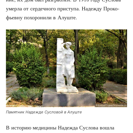
умер­ла от сер­деч­но­го при­сту­па. Надеж­ду Про­ко­
фьев­ну похо­ро­ни­ли в Алуште.
Памят­ник Надеж­де Сус­ло­вой в Алуште
В исто­рию меди­ци­ны Надеж­да Сус­ло­ва вошла