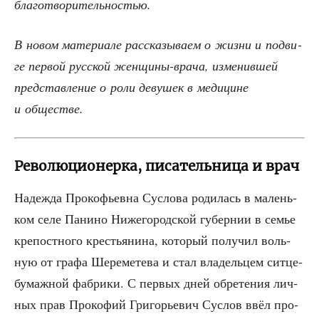
благотворительностью.
В новом мате­ри­а­ле рас­ска­зы­ва­ем о жиз­ни и подви­
ге пер­вой рус­ской жен­щи­ны-вра­ча, изме­нив­шей
пред­став­ле­ние о роли деву­шек в меди­цине
и обществе.
Революционерка, писательница и врач
Надеж­да Про­ко­фьев­на Сус­ло­ва роди­лась в малень­
ком селе Пани­но Ниже­го­род­ской губер­нии в семье
кре­пост­но­го кре­стья­ни­на, кото­рый полу­чил воль­
ную от гра­фа Шере­ме­те­ва и стал вла­дель­цем сит­це­
бу­маж­ной фаб­ри­ки. С пер­вых дней обре­те­ния лич­
ных прав Про­ко­фий Гри­го­рье­вич Сус­лов ввёл про­