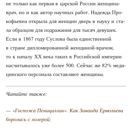
не толь­ко как пер­вая в цар­ской Рос­сии жен­щи­на-
врач, но и как автор науч­ных работ. Надеж­да Про­
ко­фьев­на откры­ла для жен­щин дверь в нау­ку и ста­
ла образ­цом для под­ра­жа­ния для тысяч деву­шек.
Если в 1867 году Сус­ло­ва была един­ствен­ной
в стране дипло­ми­ро­ван­ной жен­щи­ной-вра­чом,
то к нача­лу ХХ века таких в Рос­сий­ской импе­рии
насчи­ты­ва­лось уже более 500. Сей­час же 82% меди­
цин­ско­го пер­со­на­ла состав­ля­ют женщины.
Читай­те также:
—
«Гос­по­жа Пени­цил­лин». Как Зина­и­да Ермо­лье­ва
боро­лась с холе­рой
;