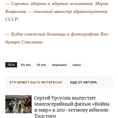
—
Сиро­ты, абор­ты и ядер­ные испы­та­ния. Мария
Коври­ги­на — опаль­ный министр здра­во­охра­не­ния
СССР
;
—
Буд­ни совет­ской боль­ни­цы в фото­гра­фи­ях Вла­
ди­ми­ра Соко­ла­е­ва
.
ТЕГИ
XIX век
XX век
медицина
наука
ЭТО МОЖЕТ БЫТЬ ИНТЕРЕСНО
ЕЩЕ ОТ АВТОРА
Сергей Урсуляк выпустит
многосерийный фильм «Война
и мир» к 200-летнему юбилею
Толстого