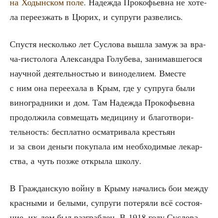
на Ходын­ском поле
. Надеж­да Про­ко­фьев­на не хоте­
ла пере­ез­жать в Цюрих, и супру­ги развелись.
Спу­стя несколь­ко лет Сус­ло­ва вышла замуж за вра­
ча-гисто­ло­га Алек­сандра Голу­бе­ва, зани­мав­ше­го­ся
науч­ной дея­тель­но­стью и вино­де­ли­ем. Вме­сте
с ним она пере­еха­ла в Крым, где у супру­га были
вино­град­ни­ки и дом. Там Надеж­да Про­ко­фьев­на
про­дол­жи­ла сов­ме­щать меди­ци­ну и бла­го­тво­ри­
тель­ность: бес­плат­но осмат­ри­ва­ла кре­стьян
и за свои день­ги поку­па­ла им необ­хо­ди­мые лекар­
ства, а чуть поз­же откры­ла школу.
В Граж­дан­скую вой­ну в Кры­му нача­лись бои меж­ду
крас­ны­ми и белы­ми, супру­ги поте­ря­ли всё состо­я­
ние, их дом был раз­граб­лен. В 1918 году Сус­ло­ва