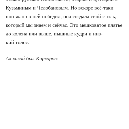
Кузь­ми­ным и Чело­ба­но­вым. Но вско­ре всё-таки
поп-жанр в ней побе­дил, она созда­ла свой стиль,
кото­рый мы зна­ем и сей­час. Это меш­ко­ва­тое пла­тье
до коле­на или выше, пыш­ные куд­ри и низ­
кий голос.
Ах какой был Киркоров: