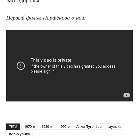
лать здоровья!
Пер­вый фильм Пар­фё­но­ва о ней:
ТЕГИ
1970-е
1980-е
1990-е
Алла Пугачёва
музыка
поп-музыка