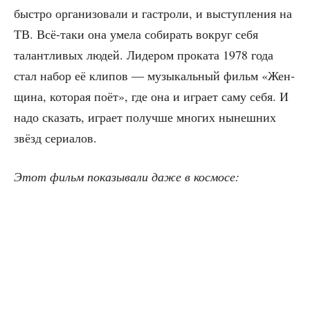
быст­ро орга­ни­зо­ва­ли и гастро­ли, и выступ­ле­ния на
ТВ. Всё-таки она уме­ла соби­рать вокруг себя
талант­ли­вых людей. Лиде­ром про­ка­та 1978 года
стал набор её кли­пов — музы­каль­ный фильм «Жен­
щи­на, кото­рая поёт», где она и игра­ет саму себя. И
надо ска­зать, игра­ет получ­ше мно­гих нынеш­них
звёзд сериалов.
Этот фильм пока­зы­ва­ли даже в космосе: