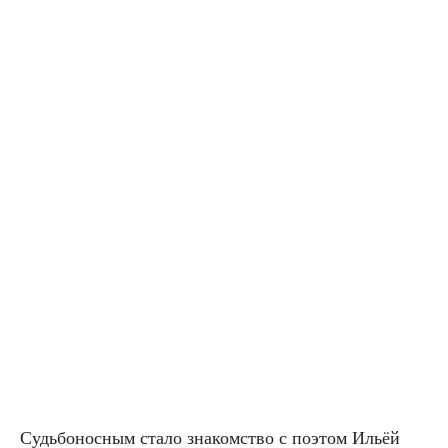
Судь­бо­нос­ным ста­ло зна­ком­ство с поэтом Ильёй