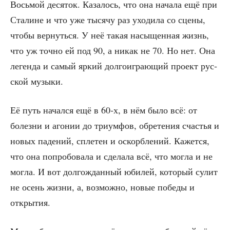
Вось­мой деся­ток. Каза­лось, что она нача­ла ещё при
Ста­лине и что уже тыся­чу раз ухо­ди­ла со сце­ны,
что­бы вер­нуть­ся. У неё такая насы­щен­ная жизнь,
что уж точ­но ей под 90, а никак не 70. Но нет. Она
леген­да и самый яркий дол­го­игра­ю­щий про­ект рус­
ской музыки.
Её путь начал­ся ещё в 60‑х, в нём было всё: от
болез­ни и аго­нии до три­ум­фов, обре­те­ния сча­стья и
новых паде­ний, спле­тен и оскорб­ле­ний. Кажет­ся,
что она попро­бо­ва­ла и сде­ла­ла всё, что мог­ла и не
мог­ла. И вот дол­го­ждан­ный юби­лей, кото­рый сулит
не осень жиз­ни, а, воз­мож­но, новые побе­ды и
открытия.