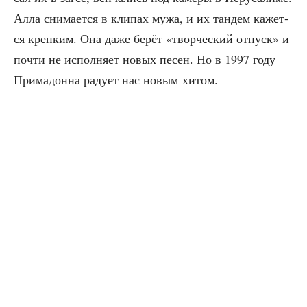
Алла сни­ма­ет­ся в кли­пах мужа, и их тан­дем кажет­
ся креп­ким. Она даже берёт «твор­че­ский отпуск» и
почти не испол­ня­ет новых песен. Но в 1997 году
При­ма­дон­на раду­ет нас новым хитом.