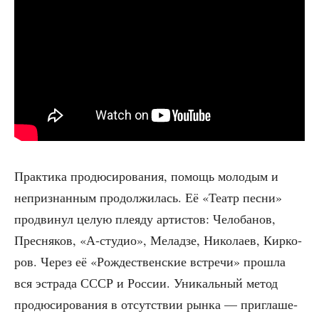
Прак­ти­ка про­дю­си­ро­ва­ния, помощь моло­дым и
непри­знан­ным про­дол­жи­лась. Её «Театр пес­ни»
про­дви­нул целую пле­я­ду арти­стов: Чело­ба­нов,
Прес­ня­ков, «А‑студио», Мелад­зе, Нико­ла­ев, Кир­ко­
ров. Через её «Рож­де­ствен­ские встре­чи» про­шла
вся эст­ра­да СССР и Рос­сии. Уни­каль­ный метод
про­дю­си­ро­ва­ния в отсут­ствии рын­ка — при­гла­ше­