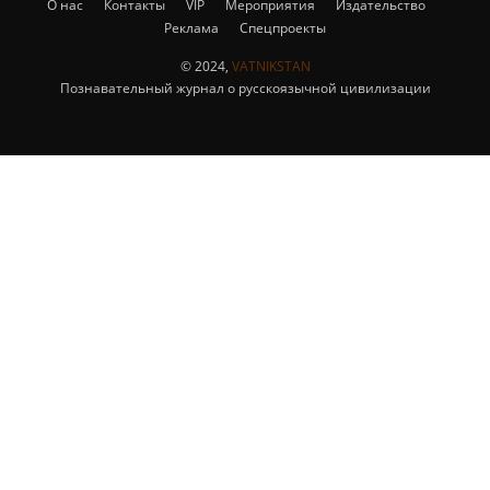
О нас
Контакты
VIP
Мероприятия
Издательство
Реклама
Спецпроекты
© 2024,
VATNIKSTAN
Познавательный журнал о русскоязычной цивилизации