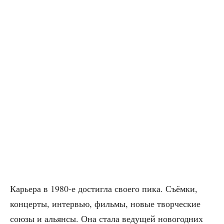
Карье­ра в 1980‑е достиг­ла сво­е­го пика. Съём­ки,
кон­цер­ты, интер­вью, филь­мы, новые твор­че­ские
сою­зы и аль­ян­сы. Она ста­ла веду­щей ново­год­них