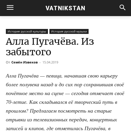
VATNIKSTAN
История русской культуры
История русской музыки
Алла Пугачёва. Из
забытого
От
Семён Извеков
-
15.04.2019
Алла Пуга­чё­ва — певи­ца, начав­шая свою карье­ру
более полу­ве­ка назад и до сих пор сохра­нив­шая своё
почёт­ное место на сцене — сего­дня отме­ча­ет своё
70-летие. Как скла­ды­вал­ся её твор­че­ский путь в
про­шлом? Пред­ла­га­ем посмот­реть на ста­рые
отрыв­ки из теле­ви­зи­он­ных пере­дач, кон­церт­ных
запи­сей и кли­пов, где отме­ти­лась Пуга­чё­ва, в