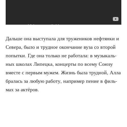
Даль­ше она высту­па­ла для тру­же­ни­ков неф­тян­ки и
Севе­ра, было и труд­ное окон­ча­ние вуза со вто­рой
попыт­ки. Где она толь­ко не рабо­та­ла: в музы­каль­
ных шко­лах Липец­ка, кон­цер­ты по все­му Сою­зу
вме­сте с пер­вым мужем. Жизнь была труд­ной, Алла
бра­лась за любую рабо­ту, напри­мер пение в филь­
мах за актёров.