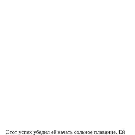
Этот успех убе­дил её начать соль­ное пла­ва­ние. Ей