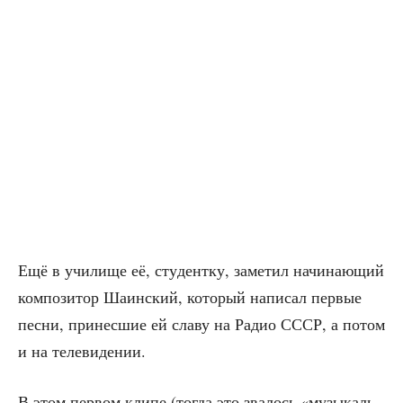
Ещё в учи­ли­ще её, сту­дент­ку, заме­тил начи­на­ю­щий
ком­по­зи­тор Шаин­ский, кото­рый напи­сал пер­вые
пес­ни, при­нес­шие ей сла­ву на Радио СССР, а потом
и на телевидении.
В этом пер­вом кли­пе (тогда это зва­лось «музы­каль­