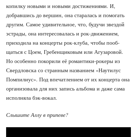
копил­ку новы­ми и новы­ми дости­же­ни­я­ми. И,
добрав­шись до вер­шин, она ста­ра­лась и помо­гать
дру­гим. Самое уди­ви­тель­ное, что, будучи звез­дой
эст­ра­ды, она инте­ре­со­ва­лась и рок-дви­же­ни­ем,
при­хо­ди­ла на кон­цер­ты рок-клу­ба, что­бы пооб­
щать­ся с Цоем, Гре­бен­щи­ко­вым или Агу­за­ро­вой.
Но осо­бен­но поко­ри­ли её роман­ти­ки-роке­ры из
Сверд­лов­ска со стран­ным назва­ни­ем «Нау­ти­лус
Пом­пи­ли­ус». Под впе­чат­ле­ни­ем от их кон­цер­та она
орга­ни­зо­ва­ла для них запись аль­бо­ма и даже сама
испол­ня­ла бэк-вокал.
Слы­ши­те Аллу в припеве?