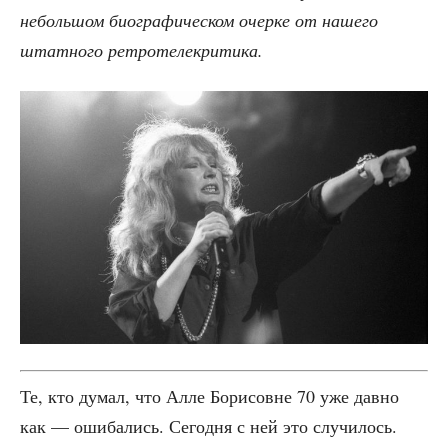
неболь­шом био­гра­фи­че­ском очер­ке от наше­го
штат­но­го ретротелекритика.
Те, кто думал, что Алле Бори­совне 70 уже дав­но
как — оши­ба­лись. Сего­дня с ней это слу­чи­лось.