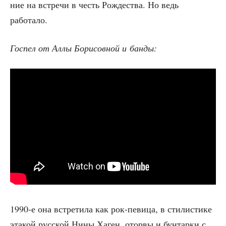
ние на встре­чи в честь Рож­де­ства. Но ведь
работало.
Госпел от Аллы Бори­сов­ной и банды:
1990‑е она встре­ти­ла как рок-певи­ца, в сти­ли­сти­ке
эта­кой рус­ской Нины Хаген, ото­рвы и бун­тар­ки с