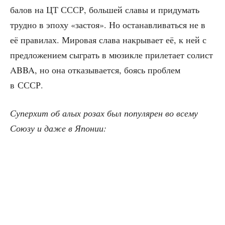
балов на ЦТ СССР, боль­шей сла­вы и при­ду­мать
труд­но в эпо­ху «застоя». Но оста­нав­ли­вать­ся не в
её пра­ви­лах. Миро­вая сла­ва накры­ва­ет её, к ней с
пред­ло­же­ни­ем сыг­рать в мюзик­ле при­ле­та­ет солист
ABBA, но она отка­зы­ва­ет­ся, боясь про­блем
в СССР.
Супер­хит об алых розах был попу­ля­рен во все­му
Сою­зу и даже в Японии: