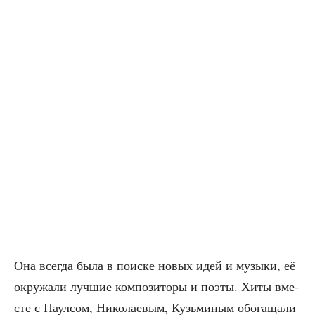
Она все­гда была в поис­ке новых идей и музы­ки, её
окру­жа­ли луч­шие ком­по­зи­то­ры и поэты. Хиты вме­
сте с Паул­сом, Нико­ла­е­вым, Кузь­ми­ным обо­га­ща­ли