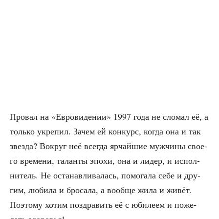
Про­вал на «Евро­ви­де­нии» 1997 года не сло­мал её, а
толь­ко укре­пил. Зачем ей кон­курс, когда она и так
звез­да? Вокруг неё все­гда ярчай­шие муж­чи­ны сво­е­
го вре­ме­ни, талан­ты эпо­хи, она и лидер, и испол­
ни­тель. Не оста­нав­ли­ва­лась, помо­га­ла себе и дру­
гим, люби­ла и бро­са­ла, а вооб­ще жила и живёт.
Поэто­му хотим поздра­вить её с юби­ле­ем и поже­