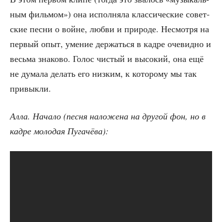
ным филь­мом») она испол­ня­ла клас­си­че­ские совет­
ские пес­ни о войне, люб­ви и при­ро­де. Несмот­ря на
пер­вый опыт, уме­ние дер­жать­ся в кад­ре оче­вид­но и
весь­ма зна­ко­во. Голос чистый и высо­кий, она ещё
не дума­ла делать его низ­ким, к кото­ро­му мы так
привыкли.
Алла. Нача­ло (пес­ня нало­же­на на дру­гой фон, но в
кад­ре моло­дая Пугачёва):