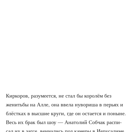
Кир­ко­ров, разу­ме­ет­ся, не стал бы коро­лём без
женить­бы на Алле, она вве­ла нуво­ри­ша в перьях и
блёст­ках в выс­шие кру­ги, где он оста­ет­ся и поныне.
Весь их брак был шоу — Ана­то­лий Соб­чак рас­пи­
сал их в загсе, вен­ча­лись под каме­ры в Иеру­са­ли­ме.