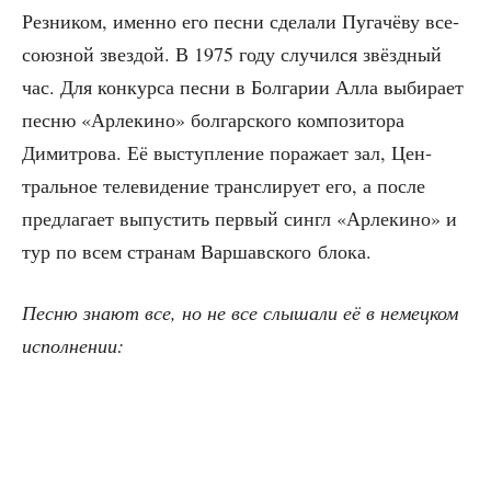
Рез­ни­ком, имен­но его пес­ни сде­ла­ли Пуга­чё­ву все­
со­юз­ной звез­дой. В 1975 году слу­чил­ся звёзд­ный
час. Для кон­кур­са пес­ни в Бол­га­рии Алла выби­ра­ет
пес­ню «Арле­ки­но» бол­гар­ско­го ком­по­зи­то­ра
Димит­ро­ва. Её выступ­ле­ние пора­жа­ет зал, Цен­
траль­ное теле­ви­де­ние транс­ли­ру­ет его, а после
пред­ла­га­ет выпу­стить пер­вый син­гл «Арле­ки­но» и
тур по всем стра­нам Вар­шав­ско­го блока.
Пес­ню зна­ют все, но не все слы­ша­ли её в немец­ком
исполнении: