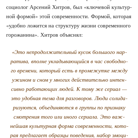
социо­лог Арсе­ний Хит­ров, был «клю­че­вой куль­тур­
ной фор­мой» этой совре­мен­но­сти. Фор­мой, кото­рая
«удоб­но ложит­ся на струк­ту­ру жиз­ни совре­мен­но­го
горо­жа­ни­на». Хит­ров объяснял:
«Это непро­дол­жи­тель­ный кусок боль­шо­го нар­
ра­ти­ва, вполне укла­ды­ва­ю­щий­ся в час сво­бод­но­
го вре­ме­ни, кото­рый есть в про­ме­жут­ке меж­ду
ужи­ном и сном у мно­гих дей­стви­тель­но интен­
сив­но рабо­та­ю­щих людей. К тому же сери­ал —
это удоб­ная тема для раз­го­во­ров. Люди соли­да­
ри­зу­ют­ся, объ­еди­ня­ют­ся в груп­пы по при­зна­ку
смот­ре­ния того или ино­го сери­а­ла. Это важ­
ней­шая куль­тур­ная фор­ма совре­мен­но­сти, кото­
рая пред­ла­га­ет образ­цы пове­де­ния, набор эмо­ци­