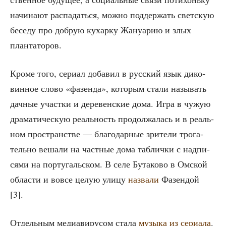
начи­на­ют рас­па­дать­ся, мож­но под­дер­жать свет­скую
бесе­ду про доб­рую кухар­ку Жану­а­рию и злых
плантаторов.
Кро­ме того, сери­ал доба­вил в рус­ский язык дико­
вин­ное сло­во «фазен­да», кото­рым ста­ли назы­вать
дач­ные участ­ки и дере­вен­ские дома. Игра в чужую
дра­ма­ти­че­скую реаль­ность про­дол­жа­лась и в реаль­
ном про­стран­стве — бла­го­дар­ные зри­те­ли тро­га­
тель­но веша­ли на част­ные дома таб­лич­ки с над­пи­
ся­ми на пор­ту­галь­ском. В селе Бута­ко­во в Омской
обла­сти и вовсе целую ули­цу
назва­ли
Фазен­дой
[3].
Отдель­ным медиа­ви­ру­сом ста­ла
музы­ка из сери­а­ла
.