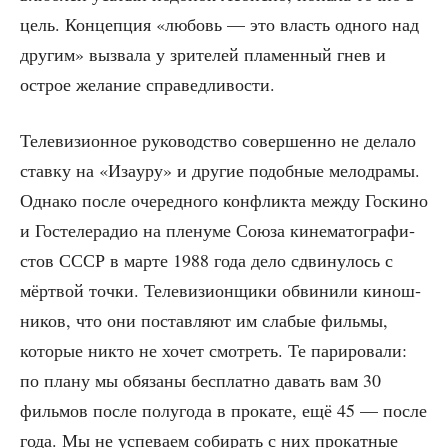
цель. Кон­цеп­ция «любовь — это власть одно­го над
дру­гим» вызва­ла у зри­те­лей пла­мен­ный гнев и
острое жела­ние справедливости.
Теле­ви­зи­он­ное руко­вод­ство совер­шен­но не дела­ло
став­ку на «Иза­у­ру» и дру­гие подоб­ные мело­дра­мы.
Одна­ко после оче­ред­но­го кон­флик­та меж­ду Гос­ки­но
и Госте­ле­ра­дио на пле­ну­ме Сою­за кине­ма­то­гра­фи­
стов СССР в мар­те 1988 года дело сдви­ну­лось с
мёрт­вой точ­ки. Теле­ви­зи­он­щи­ки обви­ни­ли кинош­
ни­ков, что они постав­ля­ют им сла­бые филь­мы,
кото­рые никто не хочет смот­реть. Те пари­ро­ва­ли:
по пла­ну мы обя­за­ны бес­плат­но давать вам 30
филь­мов после полу­го­да в про­ка­те, ещё 45 — после
года. Мы не успе­ва­ем соби­рать с них про­кат­ные