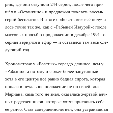
рию, где они озву­чи­ли 244 серии, после чего при­
шёл в «Остан­ки­но» и пред­ло­жил пока­зать восемь
серий бес­плат­но. В ито­ге с «Бога­ты­ми» всё полу­чи­
лось точ­но так же, как с «Рабы­ней Иза­урой»: после
мас­со­вых просьб о про­дол­же­нии в декаб­ре 1991-го
сери­ал вер­нул­ся в эфир — и оста­вал­ся там весь сле­
ду­ю­щий год.
Хро­но­мет­раж у «Бога­тых» гораз­до длин­нее, чем у
«Рабы­ни», а пото­му и сюжет более запу­тан­ный —
хотя в его цен­тре всё рав­но бед­ная сиро­та, кото­рая
попа­ла в печаль­ное поло­же­ние не по сво­ей воле.
Мари­а­на, сама того не зная, ока­за­лась жерт­вой алч­
ных род­ствен­ни­ков, кото­рые хотят при­сво­ить себе
её ран­чо. Став совер­шен­но­лет­ней, она устра­и­ва­ет­ся