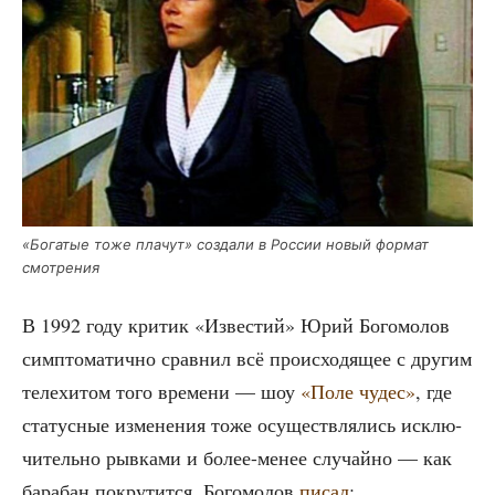
«Бога­тые тоже пла­чут» созда­ли в Рос­сии новый фор­мат
смотрения
В 1992 году кри­тик «Изве­стий» Юрий Бого­мо­лов
симп­то­ма­тич­но срав­нил всё про­ис­хо­дя­щее с дру­гим
теле­хи­том того вре­ме­ни — шоу
«Поле чудес»
, где
ста­тус­ные изме­не­ния тоже осу­ществ­ля­лись исклю­
чи­тель­но рыв­ка­ми и более-менее слу­чай­но — как
бара­бан покру­тит­ся. Бого­мо­лов
писал
: