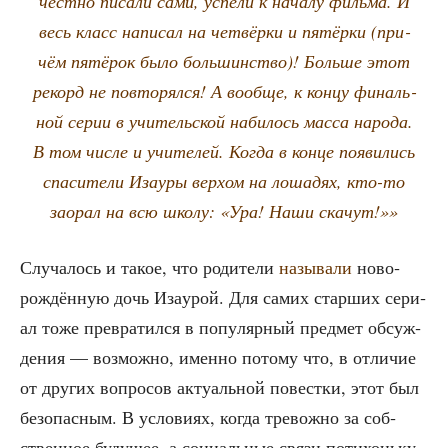
чест­но писа­ли сами, успе­ли к нача­лу филь­ма. И
весь класс напи­сал на чет­вёр­ки и пятёр­ки (при­
чём пятё­рок было боль­шин­ство)! Боль­ше этот
рекорд не повто­рял­ся! А вооб­ще, к кон­цу финаль­
ной серии в учи­тель­ской наби­лось мас­са наро­да.
В том чис­ле и учи­те­лей. Когда в кон­це появи­лись
спа­си­те­ли Иза­уры вер­хом на лоша­дях, кто-то
заорал на всю шко­лу: «Ура! Наши скачут!»»
Слу­ча­лось и такое, что роди­те­ли
назы­ва­ли
ново­
рож­дён­ную дочь Иза­урой. Для самих стар­ших сери­
ал тоже пре­вра­тил­ся в попу­ляр­ный пред­мет обсуж­
де­ния — воз­мож­но, имен­но пото­му что, в отли­чие
от дру­гих вопро­сов акту­аль­ной повест­ки, этот был
без­опас­ным. В усло­ви­ях, когда тре­вож­но за соб­
ствен­ное буду­щее, а соци­аль­ные свя­зи поти­хонь­ку