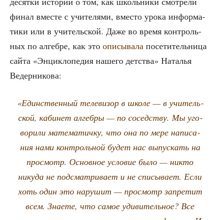
десят­ки исто­рий о том, как школь­ни­ки смот­ре­ли
финал вме­сте с учи­те­ля­ми, вме­сто уро­ка инфор­ма­
ти­ки или в учи­тель­ской. Даже во вре­мя кон­троль­
ных по алгеб­ре, как это
опи­сы­ва­ла
посе­ти­тель­ни­ца
сай­та «Энцик­ло­пе­дия наше­го дет­ства» Ната­лья
Ведерникова:
«Един­ствен­ный теле­ви­зор в шко­ле — в учи­тель­
ской, каби­нет алгеб­ры — по сосед­ству. Мы уго­
во­ри­ли мате­ма­тич­ку, что она по мере напи­са­
ния нами кон­троль­ной будет нас выпус­кать на
про­смотр. Основ­ное усло­вие было — никто
нику­да не под­смат­ри­ва­ет и не спи­сы­ва­ет. Если
хоть один это нару­шит — про­смотр запре­тит
всем. Зна­е­те, что самое уди­ви­тель­ное? Все