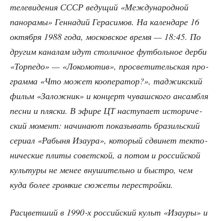
теле­ви­де­ния СССР веду­щий «Меж­ду­на­род­ной
пано­ра­мы» Ген­на­дий Гера­си­мов. На кален­да­ре 16
октяб­ря 1988 года, мос­ков­ское вре­мя — 18:45. По
дру­гим кана­лам идут сто­лич­ное фут­боль­ное дер­би
«Тор­пе­до» — «Локо­мо­тив», про­све­ти­тель­ская про­
грам­ма «Что может коопе­ра­тор?», таджик­ский
фильм «Залож­ник» и кон­церт чуваш­ско­го ансам­бля
пес­ни и пляс­ки. В эфи­ре ЦТ насту­па­ет исто­ри­че­
ский момент: начи­на­ют пока­зы­вать бра­зиль­ский
сери­ал «Рабы­ня Иза­ура», кото­рый сдви­нет тек­то­
ни­че­ские пли­ты совет­ской, а потом и рос­сий­ской
куль­ту­ры не менее вну­ши­тель­но и быст­ро, чем
куда более гром­кие сюже­ты перестройки.
Рас­цвет­ший в 1990‑х рос­сий­ский культ «Иза­уры» и