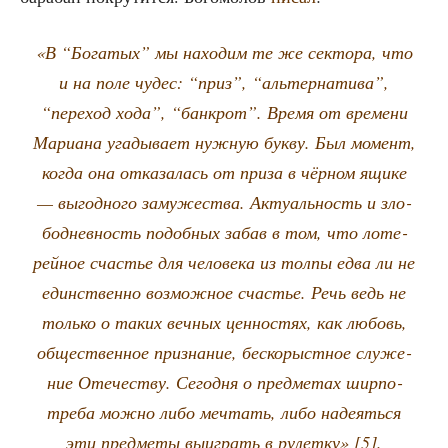
«В “Бога­тых” мы нахо­дим те же сек­то­ра, что
и на поле чудес: “приз”, “аль­тер­на­ти­ва”,
“пере­ход хода”, “банк­рот”. Вре­мя от вре­ме­ни
Мари­а­на уга­ды­ва­ет нуж­ную бук­ву. Был момент,
когда она отка­за­лась от при­за в чёр­ном ящи­ке
— выгод­но­го заму­же­ства. Акту­аль­ность и зло­
бо­днев­ность подоб­ных забав в том, что лоте­
рей­ное сча­стье для чело­ве­ка из тол­пы едва ли не
един­ствен­но воз­мож­ное сча­стье. Речь ведь не
толь­ко о таких веч­ных цен­но­стях, как любовь,
обще­ствен­ное при­зна­ние, бес­ко­рыст­ное слу­же­
ние Оте­че­ству. Сего­дня о пред­ме­тах шир­по­
тре­ба мож­но либо меч­тать, либо наде­ять­ся
эти пред­ме­ты выиг­рать в рулет­ку» [5].