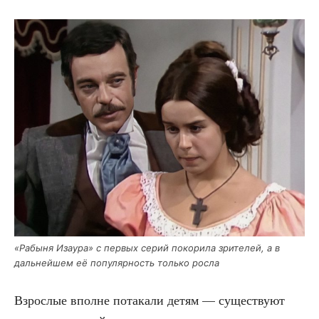
«Рабы­ня Иза­ура» с пер­вых серий поко­ри­ла зри­те­лей, а в
даль­ней­шем её попу­ляр­ность толь­ко росла
Взрос­лые вполне пота­ка­ли детям — суще­ству­ют