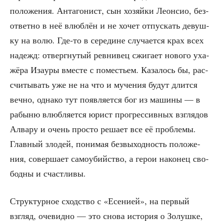
поло­же­ния. Анта­го­нист, сын хозяй­ки Леон­сио, без­
от­вет­но в неё влюб­лён и не хочет отпус­кать девуш­
ку на волю. Где-то в сере­дине слу­ча­ет­ся крах всех
надежд: отверг­ну­тый рев­ни­вец сжи­га­ет ново­го уха­
жё­ра Иза­уры вме­сте с поме­стьем. Каза­лось бы, рас­
счи­ты­вать уже не на что и муче­ния будут длит­ся
веч­но, одна­ко тут появ­ля­ет­ся бог из маши­ны — в
рабы­ню влюб­ля­ет­ся юрист про­грес­сив­ных взгля­дов
Алва­ру и очень про­сто реша­ет все её про­бле­мы.
Глав­ный зло­дей, пони­мая без­вы­ход­ность поло­же­
ния, совер­ша­ет само­убий­ство, а герои нако­нец сво­
бод­ны и счастливы.
Струк­тур­ное сход­ство с «Есе­ни­ей», на пер­вый
взгляд, оче­вид­но — это сно­ва исто­рия о Золуш­ке,