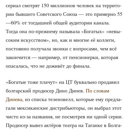
сери­ал смот­рят 150 мил­ли­о­нов чело­век на тер­ри­то­
рии быв­ше­го Совет­ско­го Сою­за — это при­мер­но 55
—60% от тогдаш­ней общей ауди­то­рии кана­ла.
Тогда она по-преж­не­му назы­ва­ла «Бога­тых» «невы­
со­ким искус­ством», но, как и мно­гие её кол­ле­ги,
посто­ян­но полу­ча­ла звон­ки с вопро­са­ми, чем всё
закон­чит­ся — напри­мер, от пен­си­о­нер­ки, кото­рая
опа­са­лась, что не дожи­вёт до финала.
«Бога­тые тоже пла­чут» на ЦТ бук­валь­но про­да­вил
бол­гар­ский про­дю­сер Дино Динев.
По сло­вам
Дине­ва
, из спис­ка теле­но­велл, кото­рые ему пред­ла­
га­ли мек­си­кан­ские дис­три­бью­то­ры, он выбрал этот
чисто из-за назва­ния, не посмот­рев ни одной серии.
Про­дю­сер вывез актё­ров теат­ра на Таган­ке в Бол­га­