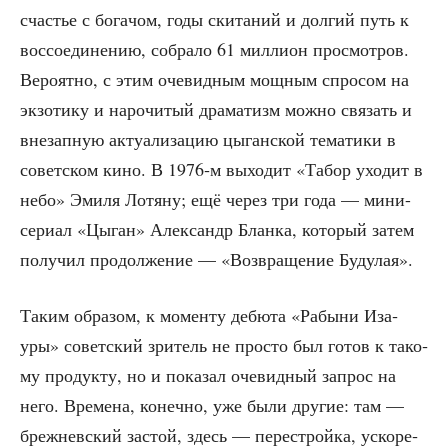
сча­стье с бога­чом, годы ски­та­ний и дол­гий путь к
вос­со­еди­не­нию, собра­ло 61 мил­ли­он про­смот­ров.
Веро­ят­но, с этим оче­вид­ным мощ­ным спро­сом на
экзо­ти­ку и наро­чи­тый дра­ма­тизм мож­но свя­зать и
вне­зап­ную акту­а­ли­за­цию цыган­ской тема­ти­ки в
совет­ском кино. В 1976‑м выхо­дит «Табор ухо­дит в
небо» Эми­ля Лотя­ну; ещё через три года — мини-
сери­ал «Цыган» Алек­сандр Блан­ка, кото­рый затем
полу­чил про­дол­же­ние — «Воз­вра­ще­ние Будулая».
Таким обра­зом, к момен­ту дебю­та «Рабы­ни Иза­
уры» совет­ский зри­тель не про­сто был готов к тако­
му про­дук­ту, но и пока­зал оче­вид­ный запрос на
него. Вре­ме­на, конеч­но, уже были дру­гие: там —
бреж­нев­ский застой, здесь — пере­строй­ка, уско­ре­