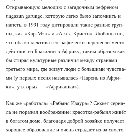
Откры­ва­ю­щую мело­дию с зага­доч­ным рефре­ном
ungazun garunge, кото­рую лег­ко было запом­нить и
напеть, в 1991 году цити­ро­ва­ли такие раз­ные груп­
пы, как «Кар-Мэн» и «Ага­та Кри­сти». Любо­пыт­но,
что оба кол­лек­ти­ва гео­гра­фи­че­ски пере­нес­ли место
дей­ствия из Бра­зи­лии в Афри­ку, таким обра­зом как
бы сти­рая куль­тур­ные раз­ли­чия меж­ду стра­на­ми
тре­тье­го мира, где живут люди с боль­ши­ми чув­ства­
ми (у пер­вых пес­ня назы­ва­лась «Парень из Афри­
ки», у вто­рых — «Афри­кан­ка»).
Как же «рабо­та­ла» «Рабы­ня Иза­ура»? Сюжет сери­а­
ла не пора­жал вооб­ра­же­ние: кра­сот­ка-рабы­ня живёт
в бога­том доме, бла­го­да­ря доб­рой хозяй­ке полу­ча­ет
хоро­шее обра­зо­ва­ние и очень стра­да­ет из-за сво­е­го