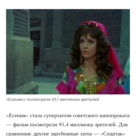
«Есе­нию» посмот­ре­ли 91,1 мил­ли­о­на зрителей
«Есе­ния» ста­ла супер­хи­том совет­ско­го кино­про­ка­та
— фильм посмот­ре­ли 91,4 мил­ли­о­на зри­те­лей. Для
срав­не­ния: дру­гие зару­беж­ные хиты — «Спар­так»