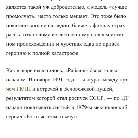
явля­ет­ся такой уж доб­ро­де­те­лью, а модель «луч­ше
про­мол­чать» часто толь­ко меша­ет. Это тоже было
пока­за­но вполне нагляд­но: бли­же к фина­лу страх
рас­ска­зать ново­му воз­люб­лен­но­му о сво­ём истин­
ном про­ис­хож­де­нии и чув­ствах едва не при­вёл
геро­и­ню к пол­ной катастрофе.
Как вско­ре выяс­ни­лось, «Рабы­ня» была толь­ко
нача­лом. В нояб­ре 1991 года — акку­рат меж­ду
пут­
чем ГКЧП
и встре­чей в Бело­веж­ской пущей,
резуль­та­том кото­рой стал роспуск СССР, — по ЦТ
нача­ли пока­зы­вать сня­тый в 1979‑м мек­си­кан­ский
сери­ал «Бога­тые тоже плачут».