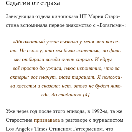
Седатив от страха
Заве­ду­ю­щая отде­ла кино­по­ка­за ЦТ Мария Ста­ро­
сти­на вспо­ми­на­ла пер­вое зна­ком­ство с «Бога­ты­ми»:
«Абсо­лют­ный ужас вызва­ла у меня эта кас­се­
та. Не ска­жу, что мы были эсте­та­ми, но филь­
мы отби­ра­ли все­гда очень стро­го. И вдруг —
всё про­сто до ужа­са, плюс непо­нят­но, что за
актё­ры: все пла­чут, гла­за тара­щат. Я поло­жи­
ла кас­се­ты и ска­за­ла: нет, это­го не будет нико­
гда, до сви­да­ния» [4].
Уже через год после это­го эпи­зо­да, в 1992‑м, та же
Ста­ро­сти­на
при­зна­ва­ла
в раз­го­во­ре с жур­на­ли­стом
Los Angeles Times Сти­ве­ном Гат­тер­ме­ном, что