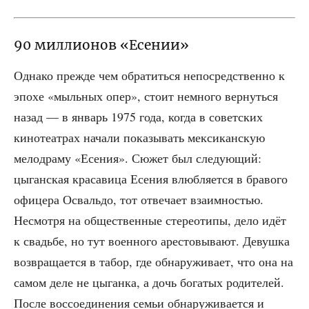
90 миллионов «Есении»
Одна­ко преж­де чем обра­тить­ся непо­сред­ствен­но к
эпо­хе «мыль­ных опер», сто­ит немно­го вер­нуть­ся
назад — в январь 1975 года, когда в совет­ских
кино­те­ат­рах нача­ли пока­зы­вать мек­си­кан­скую
мело­дра­му «Есе­ния». Сюжет был сле­ду­ю­щий:
цыган­ская кра­са­ви­ца Есе­ния влюб­ля­ет­ся в бра­во­го
офи­це­ра Осваль­до, тот отве­ча­ет вза­им­но­стью.
Несмот­ря на обще­ствен­ные сте­рео­ти­пы, дело идёт
к сва­дьбе, но тут воен­но­го аре­сто­вы­ва­ют. Девуш­ка
воз­вра­ща­ет­ся в табор, где обна­ру­жи­ва­ет, что она на
самом деле не цыган­ка, а дочь бога­тых роди­те­лей.
После вос­со­еди­не­ния семьи обна­ру­жи­ва­ет­ся и