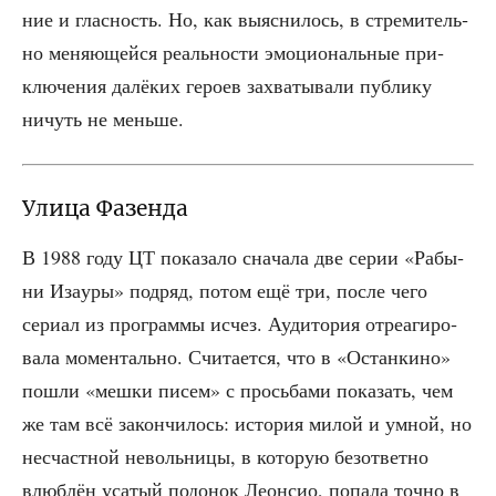
ние и глас­ность. Но, как выяс­ни­лось, в стре­ми­тель­
но меня­ю­щей­ся реаль­но­сти эмо­ци­о­наль­ные при­
клю­че­ния далё­ких геро­ев захва­ты­ва­ли пуб­ли­ку
ничуть не меньше.
Улица Фазенда
В 1988 году ЦТ пока­за­ло сна­ча­ла две серии «Рабы­
ни Иза­уры» под­ряд, потом ещё три, после чего
сери­ал из про­грам­мы исчез. Ауди­то­рия отре­а­ги­ро­
ва­ла момен­таль­но. Счи­та­ет­ся, что в «Остан­ки­но»
пошли «меш­ки писем» с прось­ба­ми пока­зать, чем
же там всё закон­чи­лось: исто­рия милой и умной, но
несчаст­ной неволь­ни­цы, в кото­рую без­от­вет­но
влюб­лён уса­тый подо­нок Леон­сио, попа­ла точ­но в