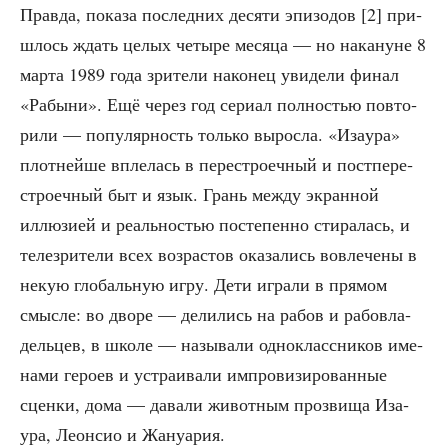
Прав­да, пока­за послед­них деся­ти эпи­зо­дов [2] при­
шлось ждать целых четы­ре меся­ца — но нака­нуне 8
мар­та 1989 года зри­те­ли нако­нец уви­де­ли финал
«Рабы­ни». Ещё через год сери­ал пол­но­стью повто­
ри­ли — попу­ляр­ность толь­ко вырос­ла. «Иза­ура»
плот­ней­ше впле­лась в пере­стро­еч­ный и пост­пе­ре­
стро­еч­ный быт и язык. Грань меж­ду экран­ной
иллю­зи­ей и реаль­но­стью посте­пен­но сти­ра­лась, и
теле­зри­те­ли всех воз­рас­тов ока­за­лись вовле­че­ны в
некую гло­баль­ную игру. Дети игра­ли в пря­мом
смыс­ле: во дво­ре — дели­лись на рабов и рабо­вла­
дель­цев, в шко­ле —
назы­ва­ли
одно­класс­ни­ков име­
на­ми геро­ев и устра­и­ва­ли импро­ви­зи­ро­ван­ные
сцен­ки, дома — дава­ли живот­ным про­зви­ща Иза­
ура, Леон­сио и Жануария.