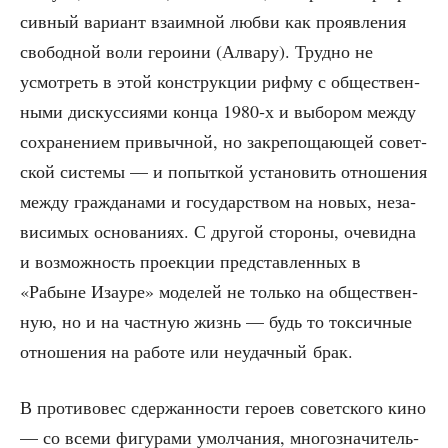
сив­ный вари­ант вза­им­ной люб­ви как про­яв­ле­ния
сво­бод­ной воли геро­и­ни (Алва­ру). Труд­но не
усмот­реть в этой кон­струк­ции риф­му с обще­ствен­
ны­ми дис­кус­си­я­ми кон­ца 1980‑х и выбо­ром меж­ду
сохра­не­ни­ем при­выч­ной, но закре­по­ща­ю­щей совет­
ской систе­мы — и попыт­кой уста­но­вить отно­ше­ния
меж­ду граж­да­на­ми и госу­дар­ством на новых, неза­
ви­си­мых осно­ва­ни­ях. С дру­гой сто­ро­ны, оче­вид­на
и воз­мож­ность про­ек­ции пред­став­лен­ных в
«Рабыне Иза­уре» моде­лей не толь­ко на обще­ствен­
ную, но и на част­ную жизнь — будь то ток­сич­ные
отно­ше­ния на рабо­те или неудач­ный брак.
В про­ти­во­вес сдер­жан­но­сти геро­ев совет­ско­го кино
— со все­ми фигу­ра­ми умол­ча­ния, мно­го­зна­чи­тель­