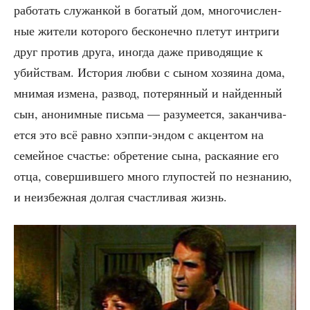
рабо­тать слу­жан­кой в бога­тый дом, мно­го­чис­лен­
ные жите­ли кото­ро­го бес­ко­неч­но пле­тут интри­ги
друг про­тив дру­га, ино­гда даже при­во­дя­щие к
убий­ствам. Исто­рия люб­ви с сыном хозя­и­на дома,
мни­мая изме­на, раз­вод, поте­рян­ный и най­ден­ный
сын, ано­ним­ные пись­ма — разу­ме­ет­ся, закан­чи­ва­
ет­ся это всё рав­но хэп­пи-эндом с акцен­том на
семей­ное сча­стье: обре­те­ние сына, рас­ка­я­ние его
отца, совер­шив­ше­го мно­го глу­по­стей по незна­нию,
и неиз­беж­ная дол­гая счаст­ли­вая жизнь.