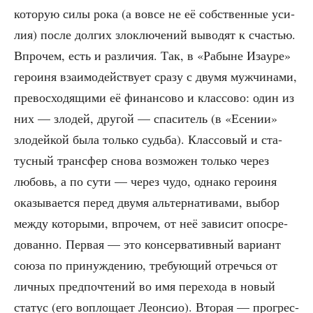
кото­рую силы рока (а вовсе не её соб­ствен­ные уси­
лия) после дол­гих зло­клю­че­ний выво­дят к сча­стью.
Впро­чем, есть и раз­ли­чия. Так, в «Рабыне Иза­уре»
геро­и­ня вза­и­мо­дей­ству­ет сра­зу с дву­мя муж­чи­на­ми,
пре­вос­хо­дя­щи­ми её финан­со­во и клас­со­во: один из
них — зло­дей, дру­гой — спа­си­тель (в «Есе­нии»
зло­дей­кой была толь­ко судь­ба). Клас­со­вый и ста­
тус­ный транс­фер сно­ва воз­мо­жен толь­ко через
любовь, а по сути — через чудо, одна­ко геро­и­ня
ока­зы­ва­ет­ся перед дву­мя аль­тер­на­ти­ва­ми, выбор
меж­ду кото­ры­ми, впро­чем, от неё зави­сит опо­сре­
до­ван­но. Пер­вая — это кон­сер­ва­тив­ный вари­ант
сою­за по при­нуж­де­нию, тре­бу­ю­щий отречь­ся от
лич­ных пред­по­чте­ний во имя пере­хо­да в новый
ста­тус (его вопло­ща­ет Леон­сио). Вто­рая — про­грес­