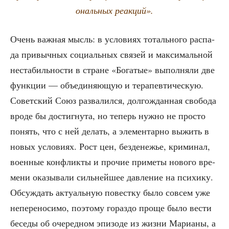
о­наль­ных реакций».
Очень важ­ная мысль: в усло­ви­ях тоталь­но­го рас­па­
да при­выч­ных соци­аль­ных свя­зей и мак­си­маль­ной
неста­биль­но­сти в стране «Бога­тые» выпол­ня­ли две
функ­ции — объ­еди­ня­ю­щую и тера­пев­ти­че­скую.
Совет­ский Союз раз­ва­лил­ся, дол­го­ждан­ная сво­бо­да
вро­де бы достиг­ну­та, но теперь нуж­но не про­сто
понять, что с ней делать, а эле­мен­тар­но выжить в
новых усло­ви­ях. Рост цен, без­де­не­жье, кри­ми­нал,
воен­ные кон­флик­ты и про­чие при­ме­ты ново­го вре­
ме­ни ока­зы­ва­ли силь­ней­шее дав­ле­ние на пси­хи­ку.
Обсуж­дать акту­аль­ную повест­ку было совсем уже
непе­ре­но­си­мо, поэто­му гораз­до про­ще было вести
бесе­ды об оче­ред­ном эпи­зо­де из жиз­ни Мари­а­ны, а