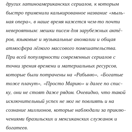
дру­гих лати­но­аме­ри­кан­ских сери­а­лов, к кото­рым
быст­ро при­ме­ни­ли каль­ки­ро­ван­ное назва­ние «мыль­
ная опе­ра», в наше вре­мя кажет­ся чем-то почти
неве­ро­ят­ным: меш­ки писем для зару­беж­ных актё­
ров, язы­ко­вые и музы­каль­ные ано­ма­лии и общая
атмо­сфе­ра лёг­ко­го мас­со­во­го поме­ша­тель­ства.
При всей попу­ляр­но­сти совре­мен­ных сери­а­лов с
точ­ки зре­ния вре­ме­ни и мате­ри­аль­ных ресур­сов,
кото­рые были потра­че­ны на «Рабы­ню», «Бога­тые
тоже пла­чут», «Про­сто Марию» и далее по спис­
ку, они не сто­ят даже рядом. Оче­вид­но, что такой
исклю­чи­тель­ный успех не мог не повли­ять и на
созна­ние мил­ли­о­нов, кото­рые наблю­да­ли за при­клю­
че­ни­я­ми бра­зиль­ских и мек­си­кан­ских слу­жа­нок и
богатеев.