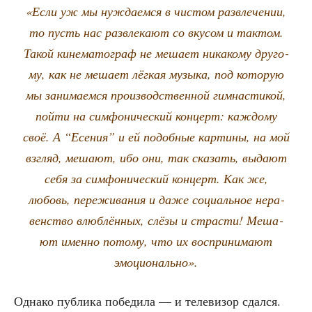
«Если уж мы нуж­да­ем­ся в чистом раз­вле­че­нии,
то пусть нас раз­вле­ка­ют со вку­сом и так­том.
Такой кине­ма­то­граф не меша­ет ника­ко­му дру­го­
му, как не меша­ет лёг­кая музы­ка, под кото­рую
мы зани­ма­ем­ся про­из­вод­ствен­ной гим­на­сти­кой,
пой­ти на сим­фо­ни­че­ский кон­церт: каж­до­му
своё. А “Есе­ния” и ей подоб­ные кар­ти­ны, на мой
взгляд, меша­ют, ибо они, так ска­зать, выда­ют
себя за сим­фо­ни­че­ский кон­церт. Как же,
любовь, пере­жи­ва­ния и даже соци­аль­ное нера­
вен­ство влюб­лён­ных, слё­зы и стра­сти! Меша­
ют имен­но пото­му, что их вос­при­ни­ма­ют
эмоционально».
Одна­ко пуб­ли­ка побе­ди­ла — и теле­ви­зор сдал­ся.