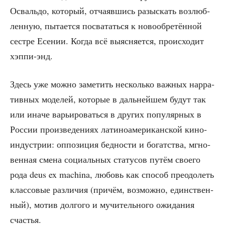
Осваль­до, кото­рый, отча­яв­шись разыс­кать воз­люб­
лен­ную, пыта­ет­ся посва­тать­ся к ново­об­ре­тён­ной
сест­ре Есе­нии. Когда всё выяс­ня­ет­ся, про­ис­хо­дит
хэппи-энд.
Здесь уже мож­но заме­тить несколь­ко важ­ных нар­ра­
тив­ных моде­лей, кото­рые в даль­ней­шем будут так
или ина­че варьи­ро­вать­ся в дру­гих попу­ляр­ных в
Рос­сии про­из­ве­де­ни­ях лати­но­аме­ри­кан­ской кино­
ин­ду­стрии: оппо­зи­ция бед­но­сти и богат­ства, мгно­
вен­ная сме­на соци­аль­ных ста­ту­сов путём сво­е­го
рода deus ex machina, любовь как спо­соб пре­одо­леть
клас­со­вые раз­ли­чия (при­чём, воз­мож­но, един­ствен­
ный), мотив дол­го­го и мучи­тель­но­го ожи­да­ния
счастья.