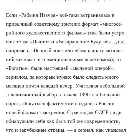
Если «Рабы­ня Иза­ура» всё-таки встра­и­ва­лась в
при­выч­ный совет­ско­му зри­те­лю фор­мат «мно­го­се­
рий­но­го худо­же­ствен­но­го филь­ма» (так были устро­
е­ны те же «Цыган» и «Воз­вра­ще­ние Буду­лая», да и,
напри­мер, «Веч­ный зов» или «Сем­на­дцать мгно­ве­
ний вес­ны» с его эмо­ци­о­наль­ным аске­тиз­мом), то
«Бога­тые» были насто­я­щей «мыль­ной опе­рой»:
сери­а­лом, за кото­рым нуж­но было сле­дить мно­го
меся­цев почти каж­дый вечер. Учи­ты­вая неболь­шой
теле­ви­зи­он­ный выбор в нача­ле 1990‑х и боль­шой
спрос, «Бога­тые» фак­ти­че­ски созда­ли в Рос­сии
новый фор­мат смот­ре­ния. С рас­па­дом СССР люди
обна­ру­жи­ли себя как бы в той же совре­мен­но­сти,
что и зару­беж­ные стра­ны, — а сери­ал, как ука­зы­вал