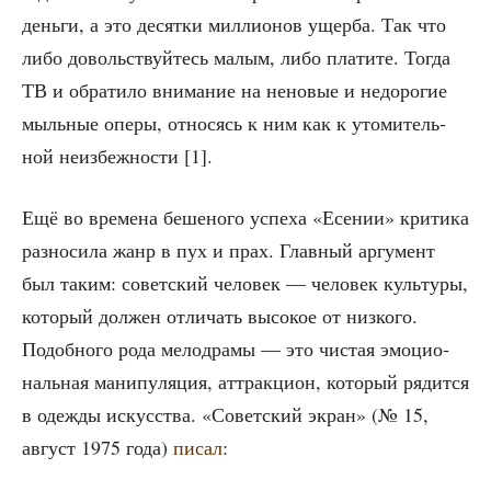
день­ги, а это десят­ки мил­ли­о­нов ущер­ба. Так что
либо доволь­ствуй­тесь малым, либо пла­ти­те. Тогда
ТВ и обра­ти­ло вни­ма­ние на нено­вые и недо­ро­гие
мыль­ные опе­ры, отно­сясь к ним как к уто­ми­тель­
ной неиз­беж­но­сти [1].
Ещё во вре­ме­на беше­но­го успе­ха «Есе­нии» кри­ти­ка
раз­но­си­ла жанр в пух и прах. Глав­ный аргу­мент
был таким: совет­ский чело­век — чело­век куль­ту­ры,
кото­рый дол­жен отли­чать высо­кое от низ­ко­го.
Подоб­но­го рода мело­дра­мы — это чистая эмо­ци­о­
наль­ная мани­пу­ля­ция, аттрак­ци­он, кото­рый рядит­ся
в одеж­ды искус­ства. «Совет­ский экран» (№ 15,
август 1975 года)
писал
: