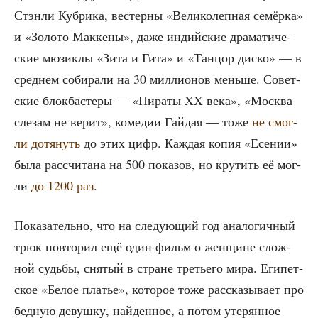
Стэн­ли Куб­ри­ка, вестер­ны «Вели­ко­леп­ная семёр­ка»
и «Золо­то Мак­ке­ны», даже индий­ские дра­ма­ти­че­
ские мюзик­лы «Зита и Гита» и «Тан­цор дис­ко» — в
сред­нем соби­ра­ли на 30 мил­ли­о­нов мень­ше. Совет­
ские блок­ба­сте­ры — «Пира­ты XX века», «Москва
сле­зам не верит», коме­дии Гай­дая — тоже
не смог­
ли дотя­нуть
до этих цифр. Каж­дая копия «Есе­нии»
была рас­счи­та­на на 500 пока­зов, но кру­тить её мог­
ли
до 1200 раз
.
Пока­за­тель­но, что на сле­ду­ю­щий год ана­ло­гич­ный
трюк повто­рил ещё один фильм о жен­щине слож­
ной судь­бы, сня­тый в стране тре­тье­го мира. Еги­пет­
ское «Белое пла­тье», кото­рое тоже рас­ска­зы­ва­ет про
бед­ную девуш­ку, най­ден­ное, а потом уте­рян­ное