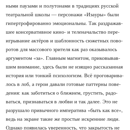
ны­ми пау­за­ми и полу­то­на­ми в тра­ди­ци­ях рус­ской
теат­раль­ной шко­лы — пер­со­на­жи «Иза­уры» были
гипер­тро­фи­ро­ван­но эмо­ци­о­наль­ны. Так раз­дра­жав­
шее кон­сер­ва­тив­ное кино- и теле­на­чаль­ство пере­
иг­ры­ва­ние актё­ров и шаб­лон­ность сюжет­ных пово­
ро­тов для мас­со­во­го зри­те­ля как раз ока­зы­ва­лось
аргу­мен­том «за». Глав­ным маг­ни­том, при­ко­вы­вав­
шим вни­ма­ние, здесь были не изящ­но рас­ска­зан­ная
исто­рия или тон­кий пси­хо­ло­гизм. Всё про­го­ва­ри­ва­
лось в лоб, а герои дава­ли гото­вые пат­тер­ны пове­
де­ния: как забо­тить­ся о ближ­нем, гру­стить, радо­
вать­ся, при­зна­вать­ся в люб­ви и так далее. Это не
раз­ру­ша­ло при­выч­но­го импе­ра­ти­ва «быть как все»,
ведь на экране такие же про­стые искрен­ние люди.
Одна­ко появи­лась уве­рен­ность, что закры­тость не