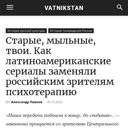
VATNIKSTAN
История русской культуры
История телевидения России
Старые, мыльные,
твои. Как
латиноамериканские
сериалы заменяли
российским зрителям
психотерапию
От
Александр Павлов
-
30.10.2024
«Наша пере­да­ча подо­шла к кон­цу, до сви­да­ния», —
лако­нич­но про­ща­ет­ся со зри­те­ля­ми Цен­траль­но­го