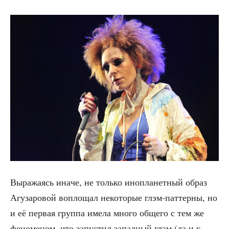
Выра­жа­ясь ина­че, не толь­ко ино­пла­нет­ный образ
Агу­за­ро­вой вопло­щал неко­то­рые глэм-пат­тер­ны, но
и её пер­вая груп­па име­ла мно­го обще­го с тем же
фено­ме­ном, что запу­стил запад­ный глэм (да и к