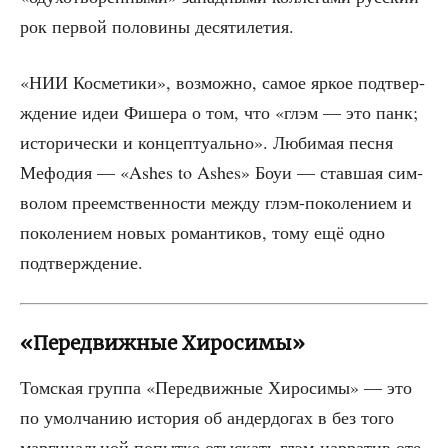
рок пер­вой поло­ви­ны десятилетия.
«НИИ Кос­ме­ти­ки», воз­мож­но, самое яркое под­твер­
жде­ние идеи Фише­ра о том, что «глэм — это панк;
исто­ри­че­ски и кон­цеп­ту­аль­но». Люби­мая пес­ня
Мефо­дия — «Ashes to Ashes» Боуи — став­шая сим­
во­лом пре­ем­ствен­но­сти меж­ду глэм-поко­ле­ни­ем и
поко­ле­ни­ем новых роман­ти­ков, тому ещё одно
подтверждение.
«Передвижные Хиросимы»
Том­ская груп­па «Пере­движ­ные Хиро­си­мы» — это
по умол­ча­нию исто­рия об андер­до­гах в без того
мар­ги­наль­ной попыт­ке отыс­кать глэм-нар­ра­тив оте­