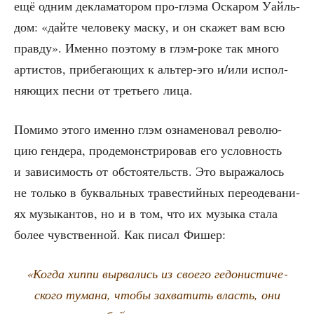
ещё одним декла­ма­то­ром про-глэ­ма Оска­ром Уайль­
дом: «дай­те чело­ве­ку мас­ку, и он ска­жет вам всю
прав­ду». Имен­но поэто­му в глэм-роке так мно­го
арти­стов, при­бе­га­ю­щих к аль­тер-эго и/или испол­
ня­ю­щих пес­ни от тре­тье­го лица.
Поми­мо это­го имен­но глэм озна­ме­но­вал рево­лю­
цию ген­де­ра, про­де­мон­стри­ро­вав его услов­ность
и зави­си­мость от обсто­я­тельств. Это выра­жа­лось
не толь­ко в бук­валь­ных тра­ве­стий­ных пере­оде­ва­ни­
ях музы­кан­тов, но и в том, что их музы­ка ста­ла
более чув­ствен­ной. Как писал Фишер:
«Когда хип­пи вырва­лись из сво­е­го гедо­ни­сти­че­
ско­го тума­на, что­бы захва­тить власть, они