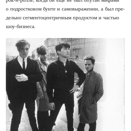
о под­рост­ко­вом бун­те и само­вы­ра­же­нии, а был пре­
дель­но сег­мен­то­цен­трич­ным про­дук­том и частью
шоу-бизнеса.