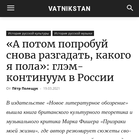
VATNIKSTAN
История русской культуры
История русской музыки
«А потом попробуй
снова разгадать, какого
я пола»: глэм-
континуум в России
От
Пётр Полещук
-
19.03.2021
В изда­тель­стве «Новое лите­ра­тур­ное обо­зре­ние»
вышла кни­га бри­тан­ско­го куль­тур­но­го тео­ре­ти­ка и
музы­каль­но­го кри­ти­ка Мар­ка Фише­ра «При­зра­ки
моей жиз­ни», где автор резю­ми­ру­ет сюже­ты сво­