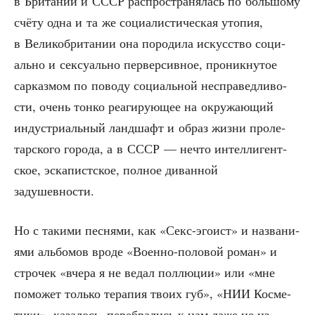
в Бри­та­нии и СССР рас­про­стра­ня­лась по боль­шо­му
счё­ту одна и та же соци­а­ли­сти­че­ская уто­пия,
в Вели­ко­бри­та­нии она поро­ди­ла искус­ство соци­
аль­но и сек­су­аль­но пер­вер­сив­ное, про­ник­ну­тое
сар­каз­мом по пово­ду соци­аль­ной неспра­вед­ли­во­
сти, очень тон­ко реа­ги­ру­ю­щее на окру­жа­ю­щий
инду­стри­аль­ный ланд­шафт и образ жиз­ни про­ле­
тар­ско­го горо­да, а в СССР — нечто интел­ли­гент­
ское, эска­пист­ское, пол­ное диван­ной
задушевности.
Но с таки­ми пес­ня­ми, как «Секс-эго­ист» и назва­ни­
я­ми аль­бо­мов вро­де «Воен­но-поло­вой роман» и
стро­чек «вче­ра я не ведал пол­лю­ции» или «мне
помо­жет толь­ко тера­пия тво­их губ», «НИИ Кос­ме­
ти­ки», каза­лось, пере­бра­лись к нам даже не из