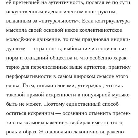
её пре­тен­зи­ей на аутен­тич­ность, пола­гая её по сути
искус­ствен­ным идео­ло­ги­че­ским кон­струк­том,
выдан­ным за «нату­раль­ность». Если кон­тр­куль­ту­ра
мыс­ли­ла сво­ей осно­вой некое кол­лек­ти­вист­ское
моло­дёж­ное дви­же­ние, то глэм празд­но­вал инди­ви­
ду­а­лизм — стран­ность, выби­ва­ние из соци­аль­ных
норм и ожи­да­ний обще­ства и, что осо­бен­но харак­
тер­но для пере­чис­лен­ных выше арти­стов, прак­ти­ку
пер­фор­ма­тив­но­сти в самом широ­ком смыс­ле это­го
сло­ва. Глэм, ины­ми сло­ва­ми, утвер­ждал, что как
тако­вой пря­мой искрен­но­сти в попу­ляр­ной музы­ке
быть не может. Поэто­му един­ствен­ный спо­соб
остать­ся искрен­ним — осо­знан­но отме­нить пре­тен­
зию на «само­вы­ра­же­ние», выби­рая вме­сто это­го
роль и образ. Это доволь­но лако­нич­но выра­же­но