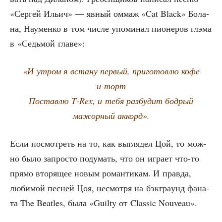
«Сер­гей Ильич» — явный оммаж «Cat Black» Бола­
на, Нау­мен­ко в том чис­ле упо­ми­нал пио­не­ров глэ­ма
в «Седь­мой главе»:
«И утром я вста­ну пер­вый, при­го­тов­лю кофе
и торт
Постав­лю T‑Rex, и тебя раз­бу­дит бод­рый
мажор­ный аккорд».
Если посмот­реть на то, как выгля­дел Цой, то мож­
но было запро­сто поду­мать, что он игра­ет что-то
пря­мо вто­ря­щее новым роман­ти­кам. И прав­да,
люби­мой пес­ней Цоя, несмот­ря на бэк­гра­унд фана­
та The Beatles, была «Guilty от Classic Nouveau».