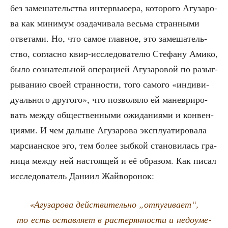
без заме­ша­тель­ства интер­вью­е­ра, кото­ро­го Агу­за­ро­
ва как мини­мум оза­да­чи­ва­ла весь­ма стран­ны­ми
отве­та­ми. Но, что самое глав­ное, это заме­ша­тель­
ство, соглас­но квир-иссле­до­ва­те­лю Сте­фа­ну Ами­ко,
было созна­тель­ной опе­ра­ци­ей Агу­за­ро­вой по разыг­
ры­ва­нию сво­ей стран­но­сти, того само­го «инди­ви­
ду­аль­но­го дру­го­го», что поз­во­ля­ло ей манев­ри­ро­
вать меж­ду обще­ствен­ны­ми ожи­да­ни­я­ми и кон­вен­
ци­я­ми. И чем даль­ше Агу­за­ро­ва экс­плу­а­ти­ро­ва­ла
мар­си­ан­ское эго, тем более зыб­кой ста­но­ви­лась гра­
ни­ца меж­ду ней насто­я­щей и её обра­зом. Как писал
иссле­до­ва­тель Дани­ил Жайворонок:
«Агу­за­ро­ва дей­стви­тель­но „отпу­ги­ва­ет“,
то есть остав­ля­ет в рас­те­рян­но­сти и недо­уме­