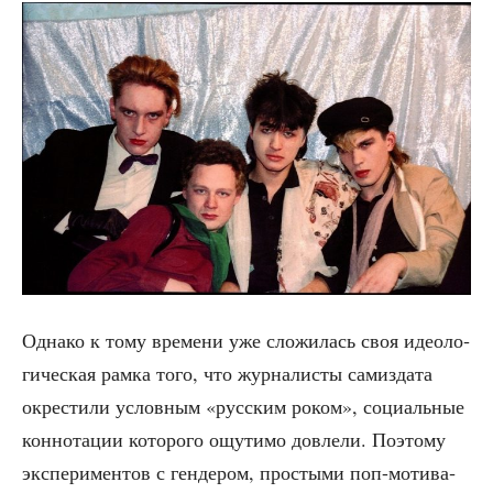
Одна­ко к тому вре­ме­ни уже сло­жи­лась своя идео­ло­
ги­че­ская рам­ка того, что жур­на­ли­сты сам­из­да­та
окре­сти­ли услов­ным «рус­ским роком», соци­аль­ные
кон­но­та­ции кото­ро­го ощу­ти­мо довле­ли. Поэто­му
экс­пе­ри­мен­тов с ген­де­ром, про­сты­ми поп-моти­ва­