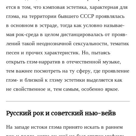
ет­ся в том, что кэм­по­вая эсте­ти­ка, харак­тер­ная для
глэ­ма, на тер­ри­то­рии быв­ше­го СССР про­яв­ля­лась
в основ­ном в эст­ра­де, тогда как услов­но назы­ва­е­
мая рок-сре­да в целом дистан­ци­ро­ва­лась от про­яв­
ле­ний такой неод­но­знач­ной сек­су­аль­но­сти, тема­тик
песен и про­чих харак­те­ри­стик. Но, пыта­ясь
открыть глэм-нар­ра­тив в оте­че­ствен­ной музы­ке,
тем важ­нее посмот­реть на ту сфе­ру, где про­яв­ле­ние
глэм- и близ­кой к глэму эсте­ти­ки выде­ля­ет­ся как
не свой­ствен­ное и, тем самым, осо­бен­но яркое.
Русский рок и советский нью-вейв
На запа­де исто­ки глэ­ма при­ня­то искать в ран­нем
рок-н-рол­ле, когда он ещё не был опу­тан мифа­ми