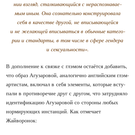
нии взгляд, стал­ки­ва­ю­щий­ся с нерас­по­зна­ва­е­
мым иным. Она созна­тель­но кон­стру­и­ро­ва­ла
себя в каче­стве дру­гой, не впи­сы­ва­ю­щей­ся
и не жела­ю­щей впи­сы­вать­ся в обыч­ные кате­го­
рии и стан­дар­ты, в том чис­ле в сфе­ре ген­де­ра
и сексуальности».
В допол­не­ние к связ­ке с глэмом оста­ёт­ся доба­вить,
что образ Агу­за­ро­вой, ана­ло­гич­но англий­ским глэм-
арти­стам, вклю­чал в себя эле­мен­ты, кото­рые всту­
па­ли в про­ти­во­ре­чие друг с дру­гом, что затруд­ня­ло
иден­ти­фи­ка­цию Агу­за­ро­вой со сто­ро­ны любых
нор­ми­ру­ю­щих инстан­ций. Как отме­ча­ет
Жайворонок: