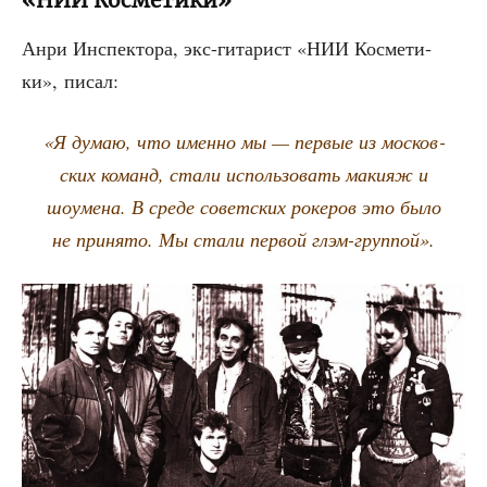
«НИИ Косметики»
Анри Инспек­то­ра, экс-гита­рист «НИИ Кос­ме­ти­
ки», писал:
«Я думаю, что имен­но мы — пер­вые из мос­ков­
ских команд, ста­ли исполь­зо­вать маки­яж и
шоуме­на. В сре­де совет­ских роке­ров это было
не при­ня­то. Мы ста­ли пер­вой глэм-группой».