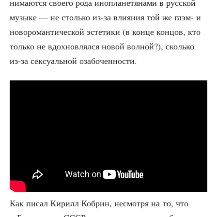
ни­ма­ют­ся сво­е­го рода ино­пла­не­тя­на­ми в рус­ской
музы­ке — не столь­ко из-за вли­я­ния той же глэм- и
ново­ро­ман­ти­че­ской эсте­ти­ки (в кон­це кон­цов, кто
толь­ко не вдох­нов­лял­ся новой вол­ной?), сколь­ко
из-за сек­су­аль­ной озабоченности.
Как писал Кирилл Кобрин, несмот­ря на то, что