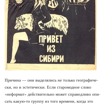
При­чи­на — они выде­ля­лись не толь­ко гео­гра­фи­че­
ски, но и эсте­ти­че­ски. Если ста­ро­мод­ное сло­во
«нефор­мат» дей­стви­тель­но может спра­вед­ли­во опи­
сать какую-то груп­пу из того вре­ме­ни, когда это