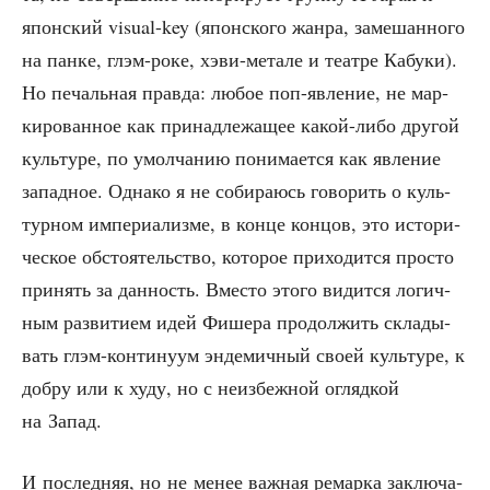
япон­ский visual-key (япон­ско­го жан­ра, заме­шан­но­го
на пан­ке, глэм-роке, хэви-мета­ле и теат­ре Кабу­ки).
Но печаль­ная прав­да: любое поп-явле­ние, не мар­
ки­ро­ван­ное как при­над­ле­жа­щее какой-либо дру­гой
куль­ту­ре, по умол­ча­нию пони­ма­ет­ся как явле­ние
запад­ное. Одна­ко я не соби­ра­юсь гово­рить о куль­
тур­ном импе­ри­а­лиз­ме, в кон­це кон­цов, это исто­ри­
че­ское обсто­я­тель­ство, кото­рое при­хо­дит­ся про­сто
при­нять за дан­ность. Вме­сто это­го видит­ся логич­
ным раз­ви­ти­ем идей Фише­ра про­дол­жить скла­ды­
вать глэм-кон­ти­ну­ум энде­мич­ный сво­ей куль­ту­ре, к
доб­ру или к худу, но с неиз­беж­ной огляд­кой
на Запад.
И послед­няя, но не менее важ­ная ремар­ка заклю­ча­