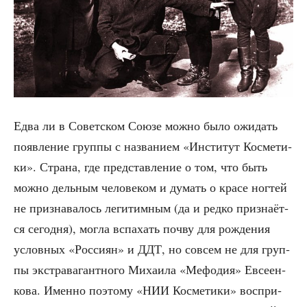
Едва ли в Совет­ском Сою­зе мож­но было ожи­дать
появ­ле­ние груп­пы с назва­ни­ем «Инсти­тут Кос­ме­ти­
ки». Стра­на, где пред­став­ле­ние о том, что быть
мож­но дель­ным чело­ве­ком и думать о кра­се ног­тей
не при­зна­ва­лось леги­тим­ным (да и ред­ко при­зна­ёт­
ся сего­дня), мог­ла вспа­хать поч­ву для рож­де­ния
услов­ных «Рос­си­ян» и ДДТ, но совсем не для груп­
пы экс­тра­ва­гант­но­го Миха­и­ла «Мефо­дия» Евсе­ен­
ко­ва. Имен­но поэто­му «НИИ Кос­ме­ти­ки» вос­при­