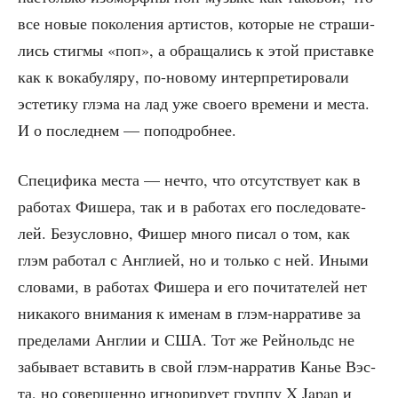
все новые поко­ле­ния арти­стов, кото­рые не стра­ши­
лись стиг­мы «поп», а обра­ща­лись к этой при­став­ке
как к вока­бу­ля­ру, по-ново­му интер­пре­ти­ро­ва­ли
эсте­ти­ку глэ­ма на лад уже сво­е­го вре­ме­ни и места.
И о послед­нем — поподробнее.
Спе­ци­фи­ка места — нечто, что отсут­ству­ет как в
рабо­тах Фише­ра, так и в рабо­тах его после­до­ва­те­
лей. Без­услов­но, Фишер мно­го писал о том, как
глэм рабо­тал с Англи­ей, но и толь­ко с ней. Ины­ми
сло­ва­ми, в рабо­тах Фише­ра и его почи­та­те­лей нет
ника­ко­го вни­ма­ния к име­нам в глэм-нар­ра­ти­ве за
пре­де­ла­ми Англии и США. Тот же Рей­нольдс не
забы­ва­ет вста­вить в свой глэм-нар­ра­тив Канье Вэс­
та, но совер­шен­но игно­ри­ру­ет груп­пу X Japan и