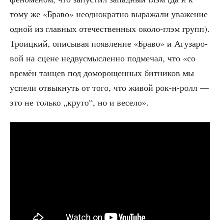
тому же «Бра­во» неод­но­крат­но выра­жа­ли ува­же­ние
одной из глав­ных оте­че­ствен­ных око­ло-глэм групп).
Тро­иц­кий, опи­сы­вая появ­ле­ние «Бра­во» и Агу­за­ро­
вой на сцене недву­смыс­лен­но под­ме­чал, что «со
вре­мён тан­цев под домо­ро­щен­ных бит­ни­ков мы
успе­ли отвык­нуть от того, что живой рок-н-ролл —
это не толь­ко „кру­то“, но и весело».