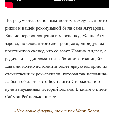
Но, разу­ме­ет­ся, основ­ным мостом меж­ду глэм-рито­
ри­кой и нашей рок-музы­кой была сама Агу­за­ро­ва.
Ещё до пере­во­пло­ще­ния в мар­си­ан­ку, Жан­на Агу­
за­ро­ва, по сло­вам того же Тро­иц­ко­го, «при­ду­ма­ла
пре­стиж­ную сказ­ку, что её зовут Иван­на Андрес, а
роди­те­ли — дипло­ма­ты и рабо­та­ют за гра­ни­цей».
Едва ли мож­но вспом­нить более яркую исто­рию из
оте­че­ствен­ных рок-архи­вов, кото­рая так напо­ми­на­
ла бы и об аль­тер-эго Боуи Зиг­ги Стар­да­ста, и о
куче выду­ман­ных исто­рий Бола­на. В кни­ге о глэме
Сай­мон Рей­нольдс писал:
«Клю­че­вые фигу­ры, такие как Марк Болан,