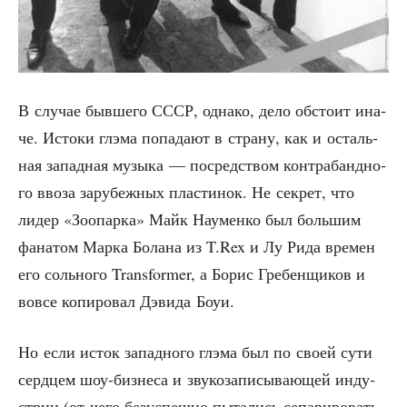
В слу­чае быв­ше­го СССР, одна­ко, дело обсто­ит ина­
че. Исто­ки глэ­ма попа­да­ют в стра­ну, как и осталь­
ная запад­ная музы­ка — посред­ством кон­тра­банд­но­
го вво­за зару­беж­ных пла­сти­нок. Не сек­рет, что
лидер «Зоо­пар­ка» Майк Нау­мен­ко был боль­шим
фана­том Мар­ка Бола­на из T.Rex и Лу Рида вре­мен
его соль­но­го Transformer, а Борис Гре­бен­щи­ков и
вовсе копи­ро­вал Дэви­да Боуи.
Но если исток запад­но­го глэ­ма был по сво­ей сути
серд­цем шоу-биз­не­са и зву­ко­за­пи­сы­ва­ю­щей инду­
стрии (от чего без­успеш­но пыта­лись сепа­ри­ро­вать­