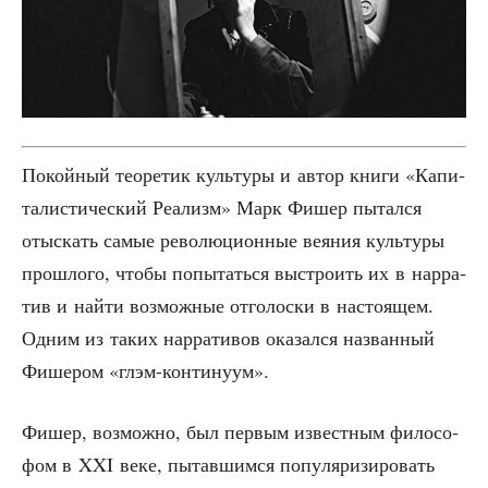
Покой­ный тео­ре­тик куль­ту­ры и автор кни­ги «Капи­
та­ли­сти­че­ский Реа­лизм» Марк Фишер пытал­ся
отыс­кать самые рево­лю­ци­он­ные вея­ния куль­ту­ры
про­шло­го, что­бы попы­тать­ся выстро­ить их в нар­ра­
тив и най­ти воз­мож­ные отго­лос­ки в насто­я­щем.
Одним из таких нар­ра­ти­вов ока­зал­ся назван­ный
Фише­ром «глэм-кон­ти­ну­ум».
Фишер, воз­мож­но, был пер­вым извест­ным фило­со­
фом в XXI веке, пытав­шим­ся попу­ля­ри­зи­ро­вать