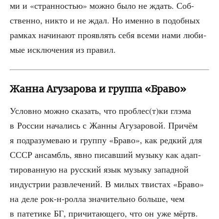
ми и «стран­но­стью» мож­но было не ждать. Соб­
ствен­но, никто и не ждал. Но имен­но в подоб­ных
рам­ках начи­на­ют про­яв­лять себя все­ми нами люби­
мые исклю­че­ния из правил.
Жанна Агузарова и группа «Браво»
Услов­но мож­но ска­зать, что проблес(т)ки глэ­ма
в Рос­сии нача­лись с Жан­ны Агу­за­ро­вой. При­чём
я под­ра­зу­ме­ваю и груп­пу «Бра­во», как ред­кий для
СССР ансамбль, явно писав­ший музы­ку как адап­
ти­ро­ван­ную на рус­ский язык музы­ку запад­ной
инду­стрии раз­вле­че­ний. В милых тви­стах «Бра­во»
на деле рок-н-рол­ла зна­чи­тель­но боль­ше, чем
в пате­ти­ке БГ, при­чи­та­ю­ще­го, что он уже мёртв.