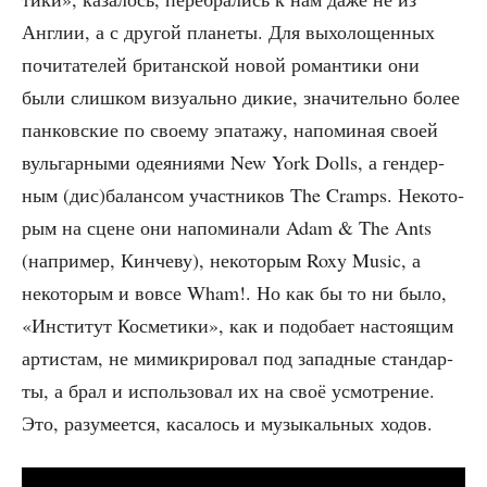
Англии, а с дру­гой пла­не­ты. Для выхо­ло­щен­ных
почи­та­те­лей бри­тан­ской новой роман­ти­ки они
были слиш­ком визу­аль­но дикие, зна­чи­тель­но более
пан­ков­ские по сво­е­му эпа­та­жу, напо­ми­ная сво­ей
вуль­гар­ны­ми оде­я­ни­я­ми New York Dolls, а ген­дер­
ным (дис)балансом участ­ни­ков The Cramps. Неко­то­
рым на сцене они напо­ми­на­ли Adam & The Ants
(напри­мер, Кин­че­ву), неко­то­рым Roxy Music, а
неко­то­рым и вовсе Wham!. Но как бы то ни было,
«Инсти­тут Кос­ме­ти­ки», как и подо­ба­ет насто­я­щим
арти­стам, не мимик­ри­ро­вал под запад­ные стан­дар­
ты, а брал и исполь­зо­вал их на своё усмот­ре­ние.
Это, разу­ме­ет­ся, каса­лось и музы­каль­ных ходов.