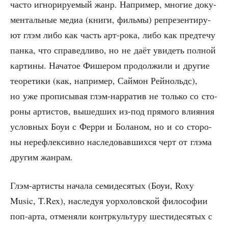
часто игно­ри­ру­е­мый жанр. Напри­мер, мно­гие доку­
мен­таль­ные медиа (кни­ги, филь­мы) репре­зен­ти­ру­
ют глэм либо как часть арт-рока, либо как пред­те­чу
пан­ка, что спра­вед­ли­во, но не даёт уви­деть пол­ной
кар­ти­ны. Нача­тое Фише­ром про­дол­жи­ли и дру­гие
тео­ре­ти­ки (как, напри­мер, Сай­мон Рей­нольдс),
но уже про­пи­сы­вая глэм-нар­ра­тив не толь­ко со сто­
ро­ны арти­стов, вышед­ших из-под пря­мо­го вли­я­ния
услов­ных Боуи с Фер­ри и Бола­ном, но и со сто­ро­
ны нере­флек­сив­но насле­до­вав­ших­ся черт от глэ­ма
дру­гим жанрам.
Глэм-арти­сты нача­ла семи­де­ся­тых (Боуи, Roxy
Music, T.Rex), насле­дуя уор­хо­лов­ской фило­со­фии
поп-арта, отме­ня­ли кон­тр­куль­ту­ру шести­де­ся­тых с