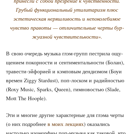
при­нес­ли с собой пре­зре­ние к чув­ствен­но­сти.
Гру­бый функ­ци­о­наль­ный ути­ли­та­ризм плюс
эсте­ти­че­ская неряш­ли­вость и непо­ко­ле­би­мое
чув­ство право­ты — отли­чи­тель­ные чер­ты бур­
жу­аз­ной чувствительности».
В свою оче­редь музы­ка глэм-групп пест­ри­ла ощу­
ще­ни­ем покор­но­сти и сен­ти­мен­таль­но­сти (Болан),
тра­ве­сти-эйфо­ри­ей и кэм­по­вым ден­диз­мом (Боуи
вре­мен Ziggy Stardust), поп-лос­ком и радий­но­стью
(Roxy Music, Sparks, Queen), гим­но­во­стью (Slade,
Mott The Hoople).
Эти и мно­гие дру­гие харак­тер­ные для глэ­ма чер­ты
(о них подроб­нее
в моих лек­ци­ях
) ока­за­лись
настоль­ко изо­морф­ны поп-музы­ке как тако­вой, что