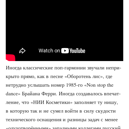
Ино­гда клас­си­че­ские поп-гар­мо­нии зву­ча­ли непри­
кры­то пря­мо, как в песне «Обо­ро­тень лис», где
нетруд­но услы­шать номер 1985-го «Non stop the
dance» Брай­а­на Фер­ри. Ино­гда созда­ва­лось впе­чат­
ле­ние, что «НИИ Кос­ме­ти­ки» запол­ня­ет ту нишу,
в кото­рую так и не сумел вой­ти в силу ску­до­сти
тех­ни­че­ско­го осна­ще­ния и раз­ни­цы задач с менее
«оду­хо­тво­рён­ны­ми» запад­ны­ми кол­ле­га­ми рус­ский