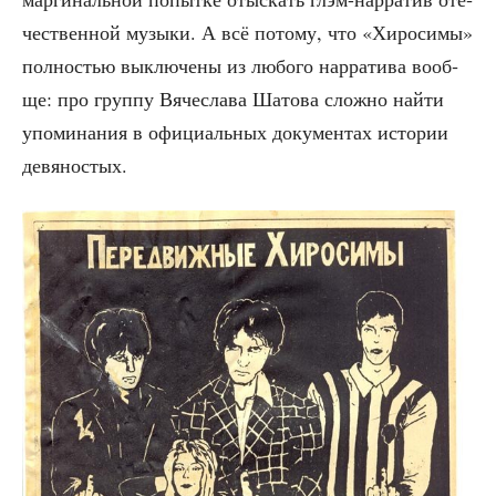
че­ствен­ной музы­ки. А всё пото­му, что «Хиро­си­мы»
пол­но­стью выклю­че­ны из любо­го нар­ра­ти­ва вооб­
ще: про груп­пу Вяче­сла­ва Шато­ва слож­но най­ти
упо­ми­на­ния в офи­ци­аль­ных доку­мен­тах исто­рии
девяностых.