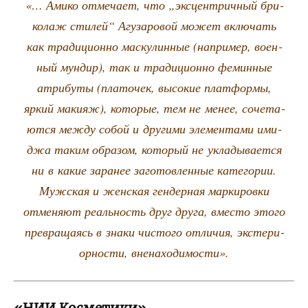
«… Ами­ко отме­ча­ет, что „экс­цен­трич­ный бри­
ко­лаж сти­лей“ Агу­за­ро­вой может вклю­чать
как тра­ди­ци­он­но мас­ку­лин­ные (напри­мер, воен­
ный мун­дир), так и тра­ди­ци­он­но фемин­ные
атри­бу­ты (пла­то­чек, высо­кие плат­фор­мы,
яркий маки­яж), кото­рые, тем не менее, соче­та­
ют­ся меж­ду собой и дру­ги­ми эле­мен­та­ми ими­
джа таким обра­зом, кото­рый не укла­ды­ва­ет­ся
ни в какие зара­нее заго­тов­лен­ные кате­го­рии.
Муж­ская и жен­ская ген­дер­ная мар­ки­ров­ки
отме­ня­ют реаль­ность друг дру­га, вме­сто это­го
пре­вра­ща­ясь в зна­ки чисто­го отли­чия, экс­те­ри­
ор­но­сти, вненаходимости».