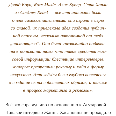
Дэвид Боуи, Roxy Music, Элис Купер, Стив Хар­ли
из Cockney Rebel — все эти арти­сты были
очень само­со­зна­тель­ны­ми, они игра­ли в игры
со сла­вой, их при­вле­ка­ла идея созда­ния пуб­лич­
ной пер­со­ны, несколь­ко авто­ном­ной от тебя
„насто­я­ще­го“. Они были чрез­вы­чай­но под­ко­ва­
ны в пони­ма­нии того, что такое сред­ства мас­
со­вой инфор­ма­ции: бле­стя­щие интер­вью­е­ры,
кото­рые пре­вра­ти­ли рекла­му и хайп в фор­му
искус­ства. Эти звёз­ды были глу­бо­ко вовле­че­ны
в созда­ние сво­их соб­ствен­ных обра­зов, а так­же
в про­цесс мар­ке­тин­га и рекламы».
Всё это спра­вед­ли­во по отно­ше­нию к Агу­за­ро­вой.
Ника­кое интер­вью Жан­ны Хаса­нов­ны не про­хо­ди­ло