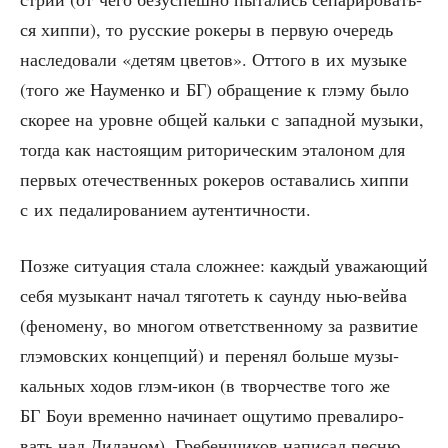
ся хип­пи), то рус­ские роке­ры в первую оче­редь
насле­до­ва­ли «детям цве­тов». Отто­го в их музы­ке
(того же Нау­мен­ко и БГ) обра­ще­ние к глэму было
ско­рее на уровне общей каль­ки с запад­ной музы­ки,
тогда как насто­я­щим рито­ри­че­ским эта­ло­ном для
пер­вых оте­че­ствен­ных роке­ров оста­ва­лись хип­пи
с их педа­ли­ро­ва­ни­ем аутентичности.
Поз­же ситу­а­ция ста­ла слож­нее: каж­дый ува­жа­ю­щий
себя музы­кант начал тяго­теть к саун­ду нью-вей­ва
(фено­ме­ну, во мно­гом ответ­ствен­но­му за раз­ви­тие
глэмов­ских кон­цеп­ций) и пере­нял боль­ше музы­
каль­ных ходов глэм-икон (в твор­че­стве того же
БГ Боуи вре­мен­но начи­на­ет ощу­ти­мо пре­ва­ли­ро­
вать над Дила­ном). Гре­бен­щи­ков напи­сал пес­ню