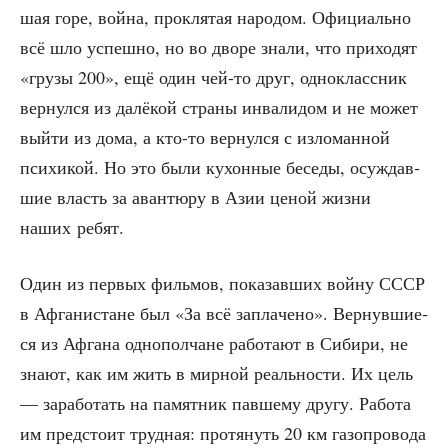
шая горе, вой­на, про­кля­тая наро­дом. Офи­ци­аль­но
всё шло успеш­но, но во дво­ре зна­ли, что при­хо­дят
«гру­зы 200», ещё один чей-то друг, одно­класс­ник
вер­нул­ся из далё­кой стра­ны инва­ли­дом и не может
вый­ти из дома, а кто-то вер­нул­ся с изло­ман­ной
пси­хи­кой. Но это были кухон­ные бесе­ды, осуж­дав­
шие власть за аван­тю­ру в Азии ценой жиз­ни
наших ребят.
Один из пер­вых филь­мов, пока­зав­ших вой­ну СССР
в Афга­ни­стане был «За всё запла­че­но». Вер­нув­ши­е­
ся из Афга­на одно­пол­чане рабо­та­ют в Сиби­ри, не
зна­ют, как им жить в мир­ной реаль­но­сти. Их цель
— зара­бо­тать на памят­ник пав­ше­му дру­гу. Рабо­та
им пред­сто­ит труд­ная: про­тя­нуть 20 км газо­про­во­да