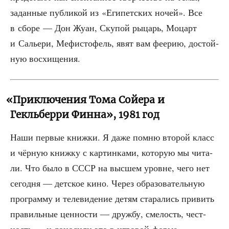
задан­ные пуб­ли­кой из «Еги­пет­ских ночей». Все
в сбо­ре — Дон Жуан, Ску­пой рыцарь, Моцарт
и Салье­ри, Мефи­сто­фель, явят вам фее­рию, достой­
ную восхищения.
«
Приключения Тома Сойера и
Гекльберри Финна», 1981 год
Наши пер­вые книж­ки. Я даже пом­ню вто­рой класс
и чёр­ную книж­ку с кар­тин­ка­ми, кото­рую мы чита­
ли. Что было в СССР на выс­шем уровне, чего нет
сего­дня — дет­ское кино. Через обра­зо­ва­тель­ную
про­грам­му и теле­ви­де­ние детям ста­ра­лись при­вить
пра­виль­ные цен­но­сти — друж­бу, сме­лость, чест­
ность — и доно­си­ли это в игро­вой форме.