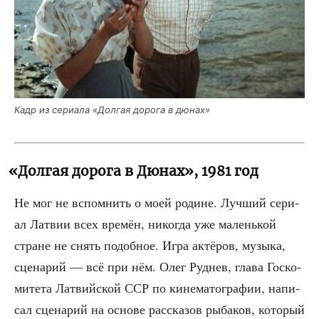
Кадр из сери­а­ла «Дол­гая доро­га в дюнах»
«
Долгая дорога в Дюнах», 1981 год
Не мог не вспом­нить о моей родине. Луч­ший сери­
ал Лат­вии всех вре­мён, нико­гда уже малень­кой
стране не снять подоб­ное. Игра актё­ров, музы­ка,
сце­на­рий — всё при нём. Олег Руд­нев, гла­ва Гос­ко­
ми­те­та Лат­вий­ской ССР по кине­ма­то­гра­фии, напи­
сал сце­на­рий на осно­ве рас­ска­зов рыба­ков, кото­рый