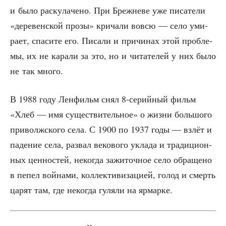
и было рас­ку­ла­че­но. При Бреж­не­ве уже писа­те­ли
«дере­вен­ской про­зы» кри­ча­ли вовсю — село уми­
ра­ет, спа­си­те его. Писа­ли и при­чи­нах этой про­бле­
мы, их не кара­ли за это, но и чита­те­лей у них было
не так много.
В 1988 году Лен­фильм снял 8‑серийный фильм
«Хлеб — имя суще­стви­тель­ное» о жиз­ни боль­шо­го
при­волж­ско­го села. С 1900 по 1937 годы — взлёт и
паде­ние села, раз­вал веко­во­го укла­да и тра­ди­ци­он­
ных цен­но­стей, неко­гда зажи­точ­ное село обра­ще­но
в пепел вой­на­ми, кол­лек­ти­ви­за­ци­ей, голод и смерть
царят там, где неко­гда гуля­ли на ярмарке.