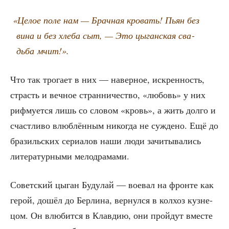
«
Целое поле нам — Брач­ная кро­вать! Пьян без
вина и без хле­ба сыт, — Это цыган­ская сва­
дьба мчит!».
Что так тро­га­ет в них — навер­ное, искрен­ность,
страсть и веч­ное стран­ни­че­ство, «любовь» у них
риф­му­ет­ся лишь со сло­вом «кровь», а жить дол­го и
счаст­ли­во влюб­лён­ным нико­гда не суж­де­но. Ещё до
бра­зиль­ских сери­а­лов наши люди зачи­ты­ва­лись
лите­ра­тур­ны­ми мелодрамами.
Совет­ский цыган Буду­лай — вое­вал на фрон­те как
герой, дошёл до Бер­ли­на, вер­нул­ся в кол­хоз куз­не­
цом. Он влю­бит­ся в Клав­дию, они прой­дут вме­сте