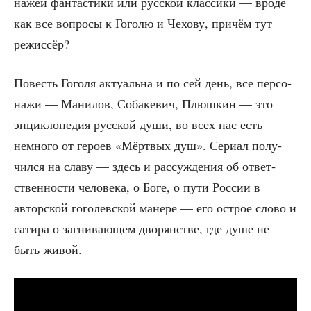
на­жей фан­та­сти­ки или рус­ской клас­си­ки — вро­де
как все вопро­сы к Гого­лю и Чехо­ву, при­чём тут
режиссёр?
Повесть Гого­ля акту­аль­на и по сей день, все пер­со­
на­жи — Мани­лов, Соба­ке­вич, Плюш­кин — это
энцик­ло­пе­дия рус­ской души, во всех нас есть
немно­го от геро­ев «Мёрт­вых душ». Сери­ал полу­
чил­ся на сла­ву — здесь и рас­суж­де­ния об ответ­
ствен­но­сти чело­ве­ка, о Боге, о пути Рос­сии в
автор­ской гого­лев­ской мане­ре — его острое сло­во и
сати­ра о загни­ва­ю­щем дво­рян­стве, где душе не
быть живой.