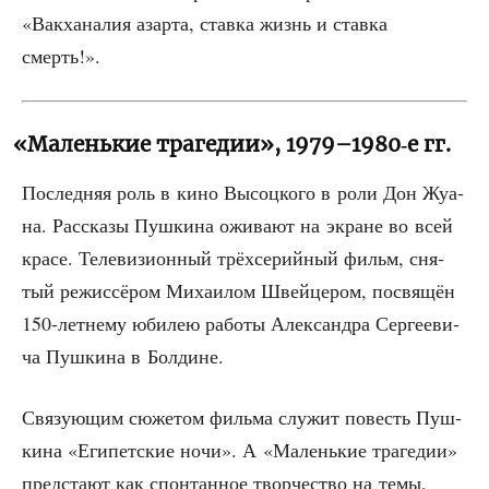
«Вак­ха­на­лия азар­та, став­ка жизнь и став­ка
смерть!».
«
Маленькие трагедии», 1979–1980‑е гг.
Послед­няя роль в кино Высоц­ко­го в роли Дон Жуа­
на. Рас­ска­зы Пуш­ки­на ожи­ва­ют на экране во всей
кра­се. Теле­ви­зи­он­ный трёх­се­рий­ный фильм, сня­
тый режис­сё­ром Миха­и­лом Швей­це­ром, посвя­щён
150-лет­не­му юби­лею рабо­ты Алек­сандра Сер­ге­е­ви­
ча Пуш­ки­на в Болдине.
Свя­зу­ю­щим сюже­том филь­ма слу­жит повесть Пуш­
ки­на «Еги­пет­ские ночи». А «Малень­кие тра­ге­дии»
пред­ста­ют как спон­тан­ное твор­че­ство на темы,