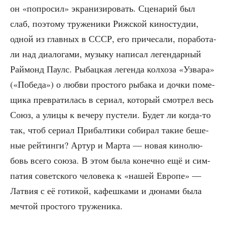
он «попро­сил» экра­ни­зи­ро­вать. Сце­на­рий был
слаб, поэто­му тру­же­ни­ки Риж­ской кино­сту­дии,
одной из глав­ных в СССР, его при­че­са­ли, пора­бо­та­
ли над диа­ло­га­ми, музы­ку напи­сал леген­дар­ный
Рай­монд Паулс. Рыбац­кая леген­да кол­хо­за «Узва­ра»
(«Побе­да») о люб­ви про­сто­го рыба­ка и доч­ки поме­
щи­ка пре­вра­ти­лась в сери­ал, кото­рый смот­рел весь
Союз, а ули­цы к вече­ру пусте­ли. Будет ли когда-то
так, чтоб сери­ал При­бал­ти­ки соби­рал такие беше­
ные рей­тин­ги? Артур и Мар­та — новая кино­лю­
бовь все­го сою­за. В этом была конеч­но ещё и сим­
па­тия совет­ско­го чело­ве­ка к «нашей Евро­пе» —
Лат­вия с её готи­кой, кафеш­ка­ми и дюна­ми была
меч­той про­сто­го труженика.