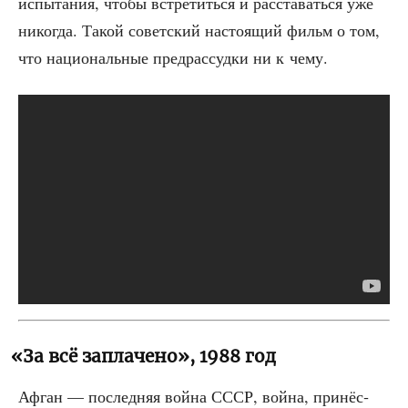
испы­та­ния, что­бы встре­тить­ся и рас­ста­вать­ся уже
нико­гда. Такой совет­ский насто­я­щий фильм о том,
что наци­о­наль­ные пред­рас­суд­ки ни к чему.
«
За всё заплачено», 1988 год
Афган — послед­няя вой­на СССР, вой­на, при­нёс­