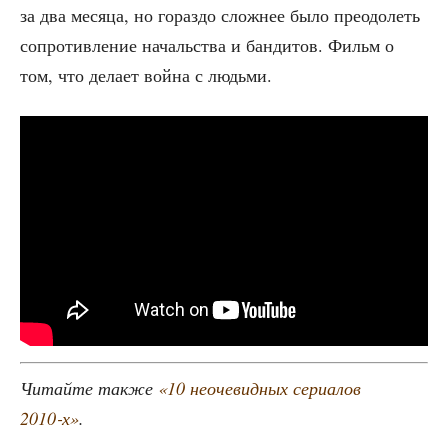
за два меся­ца, но гораз­до слож­нее было пре­одо­леть
сопро­тив­ле­ние началь­ства и бан­ди­тов. Фильм о
том, что дела­ет вой­на с людьми.
Читай­те так­же
«10 неоче­вид­ных сери­а­лов
2010‑х»
.