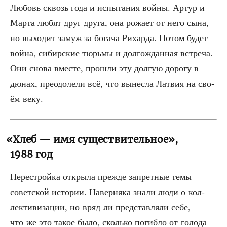
Любовь сквозь года и испы­та­ния вой­ны. Артур и
Мар­та любят друг дру­га, она рожа­ет от него сына,
но выхо­дит замуж за бога­ча Рихар­да. Потом будет
вой­на, сибир­ские тюрь­мы и дол­го­ждан­ная встре­ча.
Они сно­ва вме­сте, про­шли эту дол­гую доро­гу в
дюнах, пре­одо­ле­ли всё, что вынес­ла Лат­вия на сво­
ём веку.
«
Хлеб — имя существительное»,
1988 год
Пере­строй­ка откры­ла преж­де запрет­ные темы
совет­ской исто­рии. Навер­ня­ка зна­ли люди о кол­
лек­ти­ви­за­ции, но вряд ли пред­став­ля­ли себе,
что же это такое было, сколь­ко погиб­ло от голо­да