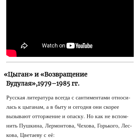
«
Цыган» и «Возвращение
Будулая»,1979–1985 гг.
Рус­ская лите­ра­ту­ра все­гда с сан­ти­мен­та­ми отно­си­
лась к цыга­нам, а в быту и сего­дня они ско­рее
вызы­ва­ют оттор­же­ние и опас­ку. Но как не вспом­
нить Пуш­ки­на, Лер­мон­то­ва, Чехо­ва, Горь­ко­го, Лес­
ко­ва, Цве­та­е­ву с её: