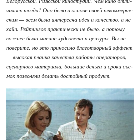
Бело­рус­ской, Риж­ской кино­сту­дий. Чем кино отли­
ча­лось тогда? Оно было в осно­ве сво­ей неком­мер­че­
ским — всем была инте­рес­на идея и каче­ство, а не
хайп. Рей­тин­гов прак­ти­че­ски не было, а пото­му
важ­нее было мне­ние худ­со­ве­та и цен­зу­ры. Вы не
пове­ри­те, но это при­но­си­ло бла­го­твор­ный эффект
— высо­кая план­ка каче­ства рабо­ты опе­ра­то­ров,
сце­нар­но­го мате­ри­а­ла, боль­шие день­ги и сро­ки съё­
мок поз­во­ля­ли делать достой­ный продукт.