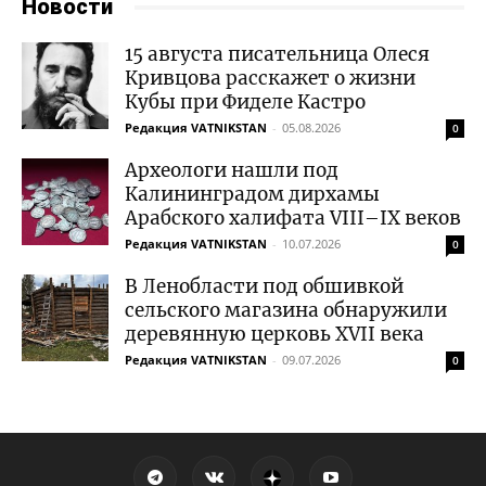
Новости
15 августа писательница Олеся
Кривцова расскажет о жизни
Кубы при Фиделе Кастро
Редакция VATNIKSTAN
-
05.08.2026
0
Археологи нашли под
Калининградом дирхамы
Арабского халифата VIII–IX веков
Редакция VATNIKSTAN
-
10.07.2026
0
В Ленобласти под обшивкой
сельского магазина обнаружили
деревянную церковь XVII века
Редакция VATNIKSTAN
-
09.07.2026
0