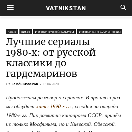
VATNIKSTAN
Архив
Видео
История русской культуры
История кино СССР и России
Лучшие сериалы
1980‑х: от русской
классики до
гардемаринов
От
Семён Извеков
-
13.04.2020
Про­дол­жа­ем раз­го­вор о сери­а­лах. В про­шлый раз
мы обсу­ди­ли
хиты 1990‑х гг.
, сего­дня на оче­ре­ди
1980‑е гг. Пик раз­ви­тия кино­про­ма СССР, при­чём
не толь­ко Мос­филь­ма, но и Киев­ской, Одес­ской,