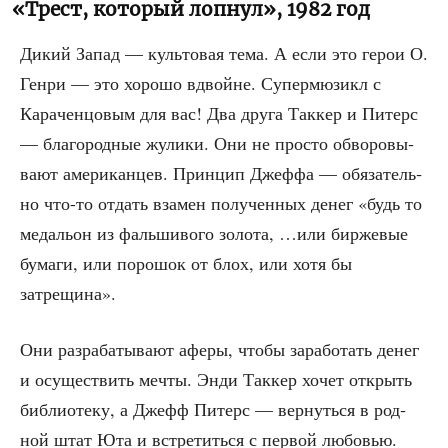
«
Трест, который лопнул», 1982 год
Дикий Запад — куль­то­вая тема. А если это герои О.
Ген­ри — это хоро­шо вдвойне. Супер­мю­зикл с
Кара­чен­цо­вым для вас! Два дру­га Так­кер и Питерс
— бла­го­род­ные жули­ки. Они не про­сто обво­ро­вы­
ва­ют аме­ри­кан­цев. Прин­цип Джеф­фа — обя­за­тель­
но что-то отдать вза­мен полу­чен­ных денег «будь то
меда­льон из фаль­ши­во­го золо­та, …или бир­же­вые
бума­ги, или поро­шок от блох, или хотя бы
затрещина».
Они раз­ра­ба­ты­ва­ют афе­ры, что­бы зара­бо­тать денег
и осу­ще­ствить меч­ты. Энди Так­кер хочет открыть
биб­лио­те­ку, а Джефф Питерс — вер­нуть­ся в род­
ной штат Юта и встре­тить­ся с пер­вой любо­вью.