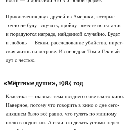
При­клю­че­ния двух дру­зей из Аме­ри­ки, кото­рые
точ­но не будут ску­чать, прой­дут вме­сте испы­та­ния
и пора­ду­ют­ся награ­де, най­ден­ной слу­чай­но. Будет
и любовь — Бек­ки, рас­сле­до­ва­ние убий­ства, пират­
ская жизнь на ост­ро­ве. Из пере­дряг Том и Гек вый­
дут с честью.
«
Мёртвые души», 1984 год
Клас­си­ка — глав­ная тема позд­не­го совет­ско­го кино.
Навер­ное, пото­му что гово­рить в кино о дне сего­
дняш­нем было всё рав­но, что гулять по мин­но­му
полю в под­пи­тии. А если это делать уста­ми пер­со­