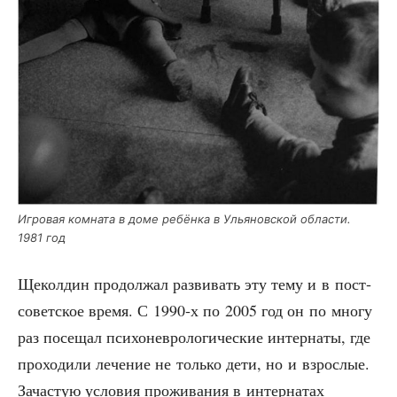
Игро­вая ком­на­та в доме ребён­ка в Улья­нов­ской обла­сти.
1981 год
Щекол­дин про­дол­жал раз­ви­вать эту тему и в пост­
со­вет­ское вре­мя. С 1990‑х по 2005 год он по мно­гу
раз посе­щал пси­хо­нев­ро­ло­ги­че­ские интер­на­ты, где
про­хо­ди­ли лече­ние не толь­ко дети, но и взрос­лые.
Зача­стую усло­вия про­жи­ва­ния в интер­на­тах