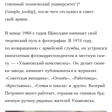
ствен­ный тех­ни­че­ский университет’]*
[/simple_tooltip], после чего отслу­жил в совет­
ской армии.
В кон­це 1960‑х годов Щекол­дин начи­на­ет свой
твор­че­ский путь в фото­гра­фии. В 1974 году,
по воз­вра­ще­нию с армей­ской служ­бы, он устро­ил­ся
вне­штат­ным фото­кор­ре­спон­ден­том в мест­ную газе­
ту — «Улья­нов­ский ком­со­мо­лец». Он дела­ет сним­
ки заво­да, начи­на­ет пуб­ли­ко­вать­ся в жур­на­лах
«Совет­ская жен­щи­на», «Ого­нёк», «Работ­ни­ца»,
«Кре­стьян­ка», «Семья и шко­ла» и дру­гих. Вале­рий
Пет­ро­вич мно­го рабо­та­ет, отра­жая на сним­ках буд­
нич­ную рути­ну рядо­вых жите­лей Ульяновска.