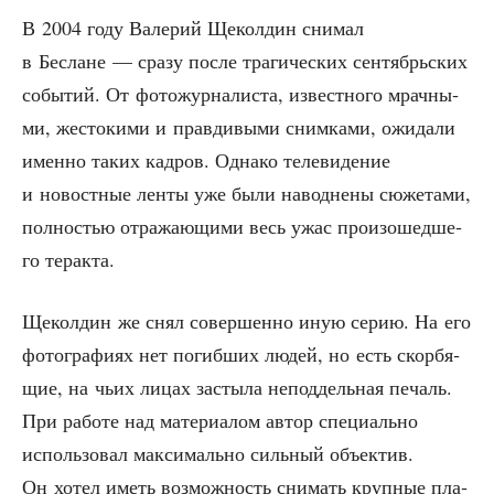
В 2004 году Вале­рий Щекол­дин сни­мал
в Беслане — сра­зу после тра­ги­че­ских сен­тябрь­ских
собы­тий. От фото­жур­на­ли­ста, извест­но­го мрач­ны­
ми, жесто­ки­ми и прав­ди­вы­ми сним­ка­ми, ожи­да­ли
имен­но таких кад­ров. Одна­ко теле­ви­де­ние
и новост­ные лен­ты уже были навод­не­ны сюже­та­ми,
пол­но­стью отра­жа­ю­щи­ми весь ужас про­изо­шед­ше­
го теракта.
Щекол­дин же снял совер­шен­но иную серию. На его
фото­гра­фи­ях нет погиб­ших людей, но есть скор­бя­
щие, на чьих лицах засты­ла непод­дель­ная печаль.
При рабо­те над мате­ри­а­лом автор спе­ци­аль­но
исполь­зо­вал мак­си­маль­но силь­ный объ­ек­тив.
Он хотел иметь воз­мож­ность сни­мать круп­ные пла­