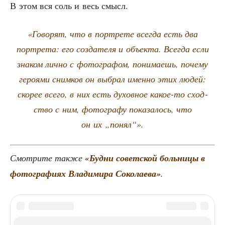
В этом вся соль и весь смысл.
«Гово­рят, что в порт­ре­те все­гда есть два
порт­ре­та: его созда­те­ля и объ­ек­та. Все­гда если
зна­ком лич­но с фото­гра­фом, пони­ма­ешь, поче­му
геро­я­ми сним­ков он выбрал имен­но этих людей:
ско­рее все­го, в них есть духов­ное какое-то сход­
ство с ним, фото­гра­фу пока­за­лось, что
он их „понял“».
Смот­ри­те так­же
«Буд­ни совет­ской боль­ни­цы в
фото­гра­фи­ях Вла­ди­ми­ра Соко­ла­е­ва»
.