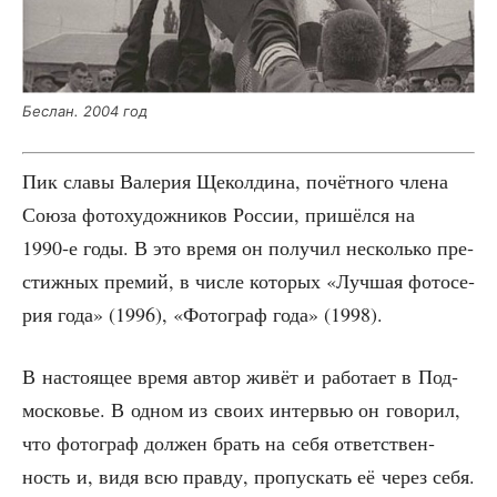
Беслан. 2004 год
Пик сла­вы Вале­рия Щекол­ди­на, почёт­но­го чле­на
Сою­за фото­ху­дож­ни­ков Рос­сии, при­шёл­ся на
1990‑е годы. В это вре­мя он полу­чил несколь­ко пре­
стиж­ных пре­мий, в чис­ле кото­рых «Луч­шая фото­се­
рия года» (1996), «Фото­граф года» (1998).
В насто­я­щее вре­мя автор живёт и рабо­та­ет в Под­
мос­ко­вье. В одном из сво­их интер­вью он гово­рил,
что фото­граф дол­жен брать на себя ответ­ствен­
ность и, видя всю прав­ду, про­пус­кать её через себя.