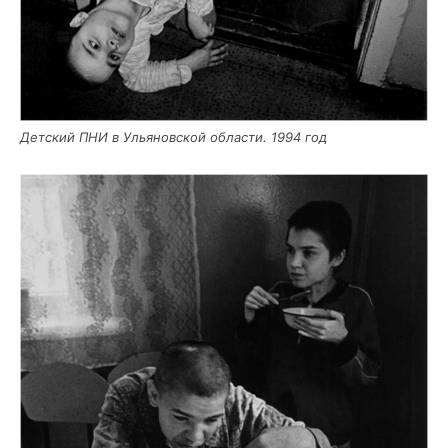
Дет­ский ПНИ в Улья­нов­ской обла­сти. 1994 год