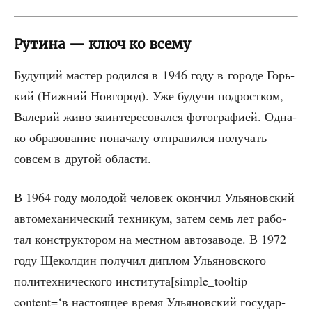
Рутина — ключ ко всему
Буду­щий мастер родил­ся в 1946 году в горо­де Горь­
кий (Ниж­ний Нов­го­род). Уже будучи под­рост­ком,
Вале­рий живо заин­те­ре­со­вал­ся фото­гра­фи­ей. Одна­
ко обра­зо­ва­ние пона­ча­лу отпра­вил­ся полу­чать
совсем в дру­гой области.
В 1964 году моло­дой чело­век окон­чил Улья­нов­ский
авто­ме­ха­ни­че­ский тех­ни­кум, затем семь лет рабо­
тал кон­струк­то­ром на мест­ном авто­за­во­де. В 1972
году Щекол­дин полу­чил диплом Улья­нов­ско­го
поли­тех­ни­че­ско­го института[simple_tooltip
content=‘в насто­я­щее вре­мя Улья­нов­ский госу­дар­