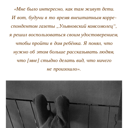
«Мне было инте­рес­но, как там живут дети.
И вот, будучи в то вре­мя вне­штат­ным кор­ре­
спон­ден­том газе­ты „Улья­нов­ский ком­со­мо­лец“,
я решил вос­поль­зо­вать­ся сво­им удо­сто­ве­ре­ни­ем,
что­бы прой­ти в дом ребён­ка. Я понял, что
нуж­но об этом боль­ше рас­ска­зы­вать людям,
что [мне] стыд­но делать вид, что ниче­го
не произошло».