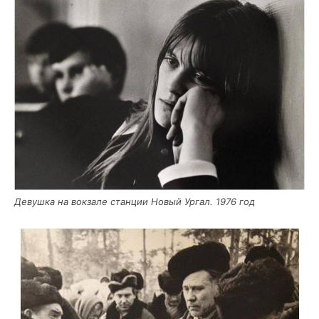
Девуш­ка на вок­за­ле стан­ции Новый Ургал. 1976 год