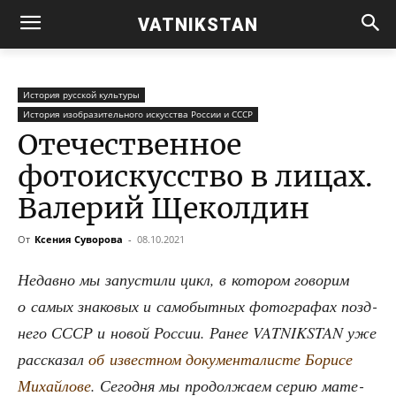
VATNIKSTAN
История русской культуры
История изобразительного искусства России и СССР
Отечественное
фотоискусство в лицах.
Валерий Щеколдин
От
Ксения Суворова
-
08.10.2021
Недав­но мы запу­сти­ли цикл, в кото­ром гово­рим
о самых зна­ко­вых и само­быт­ных фото­гра­фах позд­
не­го СССР и новой Рос­сии. Ранее VATNIKSTAN уже
рас­ска­зал
об извест­ном доку­мен­та­ли­сте Бори­се
Михай­ло­ве
. Сего­дня мы про­дол­жа­ем серию мате­