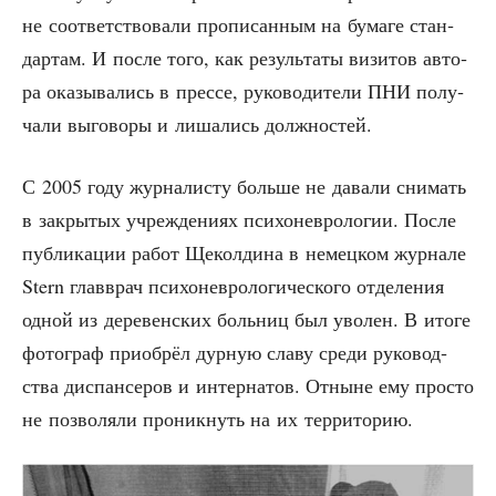
не соот­вет­ство­ва­ли про­пи­сан­ным на бума­ге стан­
дар­там. И после того, как резуль­та­ты визи­тов авто­
ра ока­зы­ва­лись в прес­се, руко­во­ди­те­ли ПНИ полу­
ча­ли выго­во­ры и лиша­лись должностей.
С 2005 году жур­на­ли­сту боль­ше не дава­ли сни­мать
в закры­тых учре­жде­ни­ях пси­хо­нев­ро­ло­гии. После
пуб­ли­ка­ции работ Щекол­ди­на в немец­ком жур­на­ле
Stern глав­врач пси­хо­нев­ро­ло­ги­че­ско­го отде­ле­ния
одной из дере­вен­ских боль­ниц был уво­лен. В ито­ге
фото­граф при­об­рёл дур­ную сла­ву сре­ди руко­вод­
ства дис­пан­се­ров и интер­на­тов. Отныне ему про­сто
не поз­во­ля­ли про­ник­нуть на их территорию.