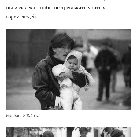
ны изда­ле­ка, что­бы не тре­во­жить уби­тых
горем людей.
Беслан. 2004 год