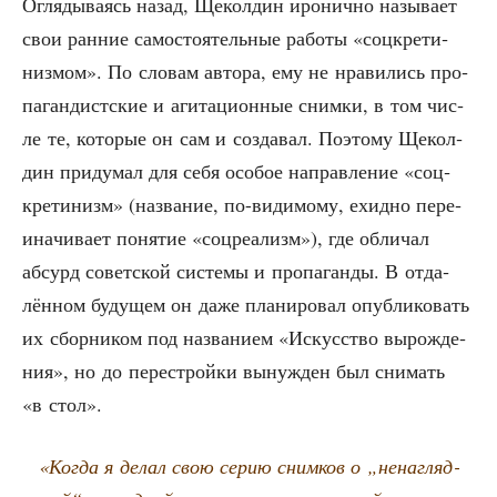
Огля­ды­ва­ясь назад, Щекол­дин иро­нич­но назы­ва­ет
свои ран­ние само­сто­я­тель­ные рабо­ты «соц­кре­ти­
низ­мом». По сло­вам авто­ра, ему не нра­ви­лись про­
па­ган­дист­ские и аги­та­ци­он­ные сним­ки, в том чис­
ле те, кото­рые он сам и созда­вал. Поэто­му Щекол­
дин при­ду­мал для себя осо­бое направ­ле­ние «соц­
кре­ти­низм» (назва­ние, по-види­мо­му, ехид­но пере­
ина­чи­ва­ет поня­тие «соц­ре­а­лизм»), где обли­чал
абсурд совет­ской систе­мы и про­па­ган­ды. В отда­
лён­ном буду­щем он даже пла­ни­ро­вал опуб­ли­ко­вать
их сбор­ни­ком под назва­ни­ем «Искус­ство вырож­де­
ния», но до пере­строй­ки вынуж­ден был сни­мать
«в стол».
«Когда я делал свою серию сним­ков о „нена­гляд­