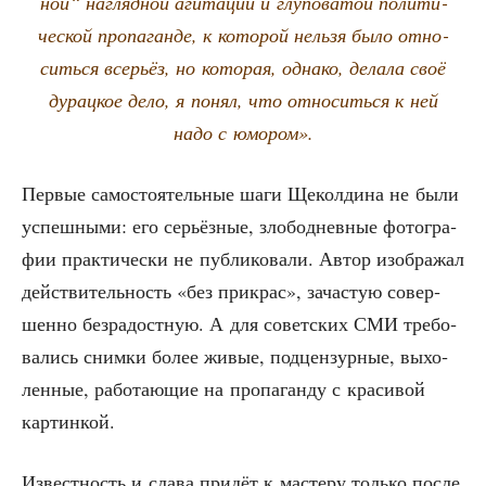
ной“ нагляд­ной аги­та­ции и глу­по­ва­той поли­ти­
че­ской про­па­ган­де, к кото­рой нель­зя было отно­
сить­ся все­рьёз, но кото­рая, одна­ко, дела­ла своё
дурац­кое дело, я понял, что отно­сить­ся к ней
надо с юмором».
Пер­вые само­сто­я­тель­ные шаги Щекол­ди­на не были
успеш­ны­ми: его серьёз­ные, зло­бо­днев­ные фото­гра­
фии прак­ти­че­ски не пуб­ли­ко­ва­ли. Автор изоб­ра­жал
дей­стви­тель­ность «без при­крас», зача­стую совер­
шен­но без­ра­дост­ную. А для совет­ских СМИ тре­бо­
ва­лись сним­ки более живые, под­цен­зур­ные, выхо­
лен­ные, рабо­та­ю­щие на про­па­ган­ду с кра­си­вой
картинкой.
Извест­ность и сла­ва при­дёт к масте­ру толь­ко после