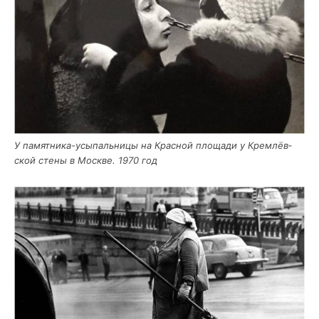
У памят­ни­ка-усы­паль­ни­цы на Крас­ной пло­ща­ди у Крем­лёв­
ской сте­ны в Москве. 1970 год