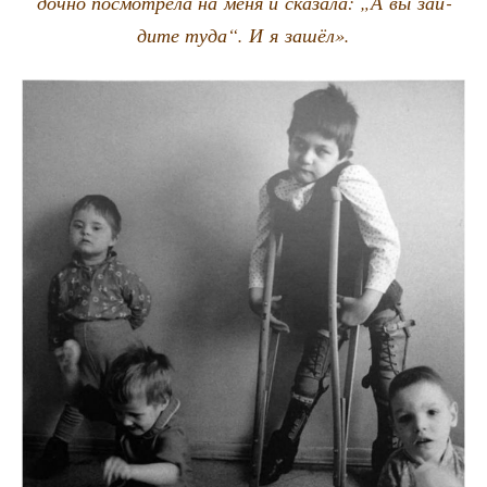
доч­но посмот­ре­ла на меня и ска­за­ла: „А вы зай­
ди­те туда“. И я зашёл».