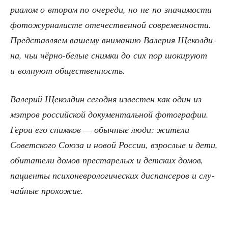
ри­а­лом о вто­ром по оче­ре­ди, но не по зна­чи­мо­сти
фото­жур­на­ли­сте оте­че­ствен­ной совре­мен­но­сти.
Пред­став­ля­ем ваше­му вни­ма­нию Вале­рия Щекол­ди­
на, чьи чёр­но-белые сним­ки до сих пор шоки­ру­ют
и вол­ну­ют общественность.
Вале­рий Щекол­дин сего­дня изве­стен как один из
мэтров рос­сий­ской доку­мен­таль­ной фото­гра­фии.
Герои его сним­ков — обыч­ные люди: жите­ли
Совет­ско­го Сою­за и новой Рос­сии, взрос­лые и дети,
оби­та­те­ли домов пре­ста­ре­лых и дет­ских домов,
паци­ен­ты пси­хо­нев­ро­ло­ги­че­ских дис­пан­се­ров и слу­
чай­ные прохожие.