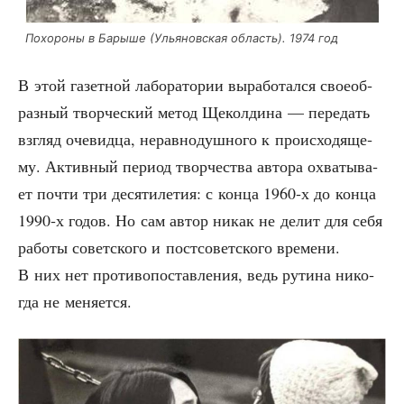
Похо­ро­ны в Бары­ше (Улья­нов­ская область). 1974 год
В этой газет­ной лабо­ра­то­рии выра­бо­тал­ся свое­об­
раз­ный твор­че­ский метод Щекол­ди­на — пере­дать
взгляд оче­вид­ца, нерав­но­душ­но­го к про­ис­хо­дя­ще­
му. Актив­ный пери­од твор­че­ства авто­ра охва­ты­ва­
ет почти три деся­ти­ле­тия: с кон­ца 1960‑х до кон­ца
1990‑х годов. Но сам автор никак не делит для себя
рабо­ты совет­ско­го и пост­со­вет­ско­го вре­ме­ни.
В них нет про­ти­во­по­став­ле­ния, ведь рути­на нико­
гда не меняется.