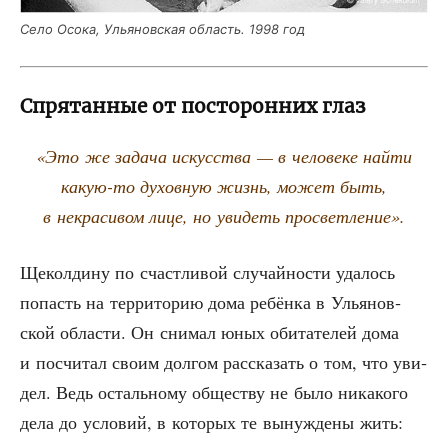
Село Осо­ка, Улья­нов­ская область. 1998 год
Спрятанные от посторонних глаз
«Это же зада­ча искус­ства — в чело­ве­ке най­ти
какую-то духов­ную жизнь, может быть,
в некра­си­вом лице, но уви­деть просветление».
Щекол­ди­ну по счаст­ли­вой слу­чай­но­сти уда­лось
попасть на тер­ри­то­рию дома ребён­ка в Улья­нов­
ской обла­сти. Он сни­мал юных оби­та­те­лей дома
и посчи­тал сво­им дол­гом рас­ска­зать о том, что уви­
дел. Ведь осталь­но­му обще­ству не было ника­ко­го
дела до усло­вий, в кото­рых те вынуж­де­ны жить: