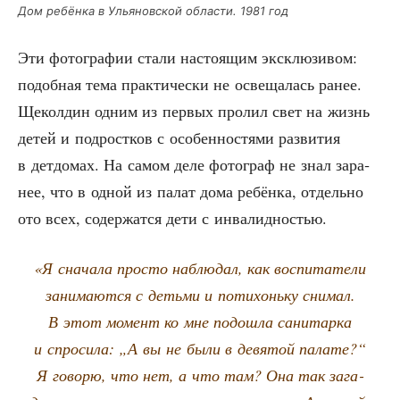
Дом ребён­ка в Улья­нов­ской обла­сти. 1981 год
Эти фото­гра­фии ста­ли насто­я­щим экс­клю­зи­вом:
подоб­ная тема прак­ти­че­ски не осве­ща­лась ранее.
Щекол­дин одним из пер­вых про­лил свет на жизнь
детей и под­рост­ков с осо­бен­но­стя­ми раз­ви­тия
в дет­до­мах. На самом деле фото­граф не знал зара­
нее, что в одной из палат дома ребён­ка, отдель­но
ото всех, содер­жат­ся дети с инвалидностью.
«Я сна­ча­ла про­сто наблю­дал, как вос­пи­та­те­ли
зани­ма­ют­ся с детьми и поти­хонь­ку сни­мал.
В этот момент ко мне подо­шла сани­тар­ка
и спро­си­ла: „А вы не были в девя­той пала­те?“
Я гово­рю, что нет, а что там? Она так зага­