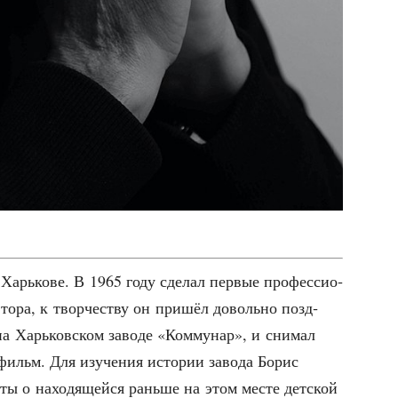
арь­ко­ве. В 1965 году сде­лал пер­вые про­фес­си­о­
то­ра, к твор­че­ству он при­шёл доволь­но позд­
а Харь­ков­ском заво­де «Ком­му­нар», и сни­мал
 фильм. Для изу­че­ния исто­рии заво­да Борис
­ты о нахо­дя­щей­ся рань­ше на этом месте дет­ской