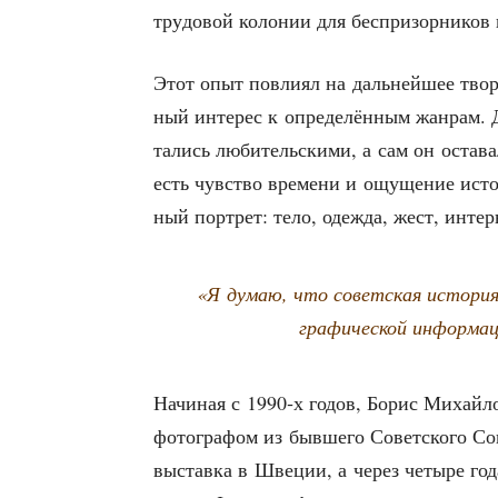
тру­до­вой коло­нии для бес­при­зор­ни­ков
Этот опыт повли­ял на даль­ней­шее твор­ч
ный инте­рес к опре­де­лён­ным жан­рам. 
та­лись люби­тель­ски­ми, а сам он оста­в
есть чув­ство вре­ме­ни и ощу­ще­ние исто­
ный порт­рет: тело, одеж­да, жест, инте­рь
«Я думаю, что совет­ская исто­рия 
гра­фи­че­ской инфор­ма
Начи­ная с 1990‑х годов, Борис Михай­лов
фото­гра­фом из быв­ше­го Совет­ско­го Сою
выстав­ка в Шве­ции, а через четы­ре год