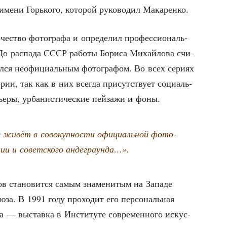
 име­ни Горь­ко­го, кото­рой руко­во­дил Макаренко.
е­ство фото­гра­фа и опре­де­лил про­фес­си­о­наль­
До рас­па­да СССР рабо­ты Бори­са Михай­ло­ва счи­
ал­ся неофи­ци­аль­ным фото­гра­фом. Во всех сери­ях
рии, так как в них все­гда при­сут­ству­ет соци­аль­
е­ры, урба­ни­сти­че­ские пей­за­жи и фоны.
живёт в сово­куп­но­сти офи­ци­аль­ной фото­
­ции и совет­ско­го андеграунда…».
 ста­но­вит­ся самым зна­ме­ни­тым на Запа­де
­за. В 1991 году про­хо­дит его пер­со­наль­ная
а — выстав­ка в Инсти­ту­те совре­мен­но­го искус­