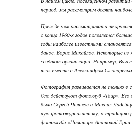
В нашем цик­ле, посвя­щён­ном раз­ви­тии 
пери­од, мы рас­смот­рим десять наи­бо­
Преж­де чем рас­смат­ри­вать твор­че­ст
с кон­ца 1960‑х годов появ­ля­ет­ся боль­
годы наи­бо­лее извест­ны­ми ста­но­вят­
да­нов, Борис Михай­лов. Неко­то­рые из 
созда­ют орга­ни­за­ции. Напри­мер, Вяче­с
тюк вме­сте с Алек­сан­дром Слю­са­ре­вы
Фото­гра­фия раз­ви­ва­ет­ся не толь­ко в 
Оле дей­ству­ют фото­клуб «Таир». Его орга
были Сер­гей Чили­ков и Миха­ил Ладей­щи
ную фото­жур­на­ли­сти­ку, а тра­ди­цию рус
фото­клу­ба «Нова­тор» Ана­то­лий Ерин 