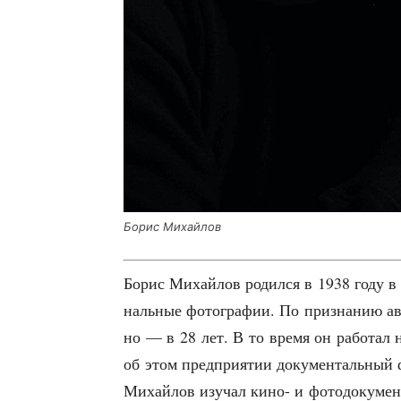
Борис Михай­лов
Борис Михай­лов родил­ся в 1938 году в Х
наль­ные фото­гра­фии. По при­зна­нию ав
но — в 28 лет. В то вре­мя он рабо­тал н
об этом пред­при­я­тии доку­мен­таль­ный
Михай­лов изу­чал кино- и фото­до­ку­мен