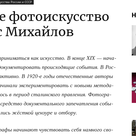
усства России и СССР
е фотоискусство
Н
ис Михайлов
при­ни­мать­ся как искус­ство. В кон­це XIX — нача­
ку­мен­ти­ро­вать про­ис­хо­дя­щие собы­тия. В Рос­
о актив­но. В 1920‑е годы оте­че­ствен­ные авто­ры
ачи­на­ли экс­пе­ри­мен­ти­ро­вать с новы­ми мето­да­
ось в пери­од ста­лин­ско­го прав­ле­ния. Фото­гра­
к сред­ство доку­мен­таль­но­го запе­чат­ле­ния собы­
а­лись жёст­кой цен­зу­ре и отбору.
­фы начи­на­ют чув­ство­вать себя намно­го сво­