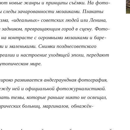
ва­ют новые жан­ры и прин­ци­пы съём­ки. На фото­
мы сле­ды зача­ро­ван­но­сти моза­и­ка­ми. Пла­ка­ты
из­ма, «иде­аль­ных» совет­ских людей или Лени­на,
зад­ни­ком, пре­вра­ща­ю­щим город в сце­ну. Фото­
а кон­тра­сте с огром­ны­ми моза­и­ка­ми и баре­
и и малень­ки­ми. Сним­ки позд­не­со­вет­ско­го
реа­лии и настро­е­ние ухо­дя­щей эпо­хи, пере­да­ют
 уто­пи­че­ском мире.
о­ко раз­ви­ва­ет­ся анде­гра­унд­ная фото­гра­фия,
еж­ду ней и офи­ци­аль­ной фото­жур­на­ли­сти­кой.
­вать темы, кото­рые рань­ше никто не осве­щал,
ри­че­ских боль­ниц, мар­ги­на­лов, обна­жён­