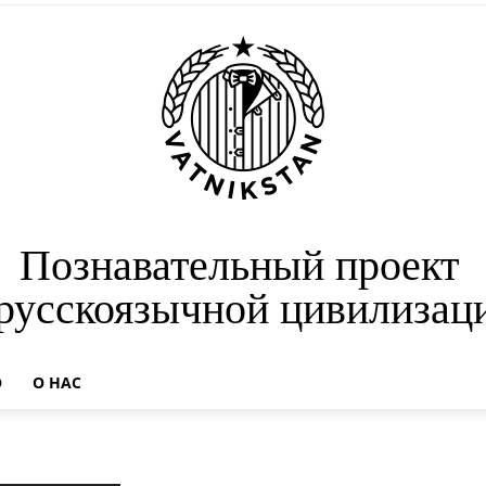
Познавательный проект
 русскоязычной цивилизац
О
О НАС