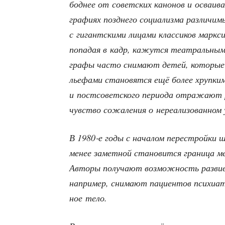
бод­нее от совет­ских кано­нов и осва­и­
гра­фи­ях позд­не­го соци­а­лиз­ма раз­ли­чи­
с гигант­ски­ми лица­ми клас­си­ков марк­с
попа­дая в кадр, кажут­ся теат­раль­ным 
гра­фы часто сни­ма­ют детей, кото­рые н
лье­фа­ми ста­но­вят­ся ещё более хруп­ки­м
и пост­со­вет­ско­го пери­о­да отра­жа­ют 
чув­ство сожа­ле­ния о нере­а­ли­зо­ван­ном
В 1980‑е годы с нача­лом пере­строй­ки шир
менее замет­ной ста­но­вит­ся гра­ни­ца м
Авто­ры полу­ча­ют воз­мож­ность раз­ви
напри­мер, сни­ма­ют паци­ен­тов пси­хи­ат­
ное тело.