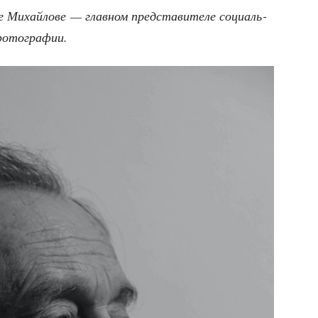
Михай­ло­ве — глав­ном пред­ста­ви­те­ле соци­аль­
й фотографии.