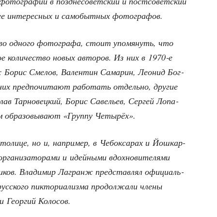
фото­гра­фии в позд­не­со­вет­ский и пост­со­вет­ский
лее инте­рес­ных и само­быт­ных фотографов.
во одно­го фото­гра­фа, сто­ит упо­мя­нуть, что
шое коли­че­ство новых авто­ров. Из них в 1970‑е
ся: Борис Сме­лов, Вален­тин Сама­рин, Лео­нид Бог­
них пред­по­чи­та­ют рабо­тать отдель­но, дру­гие
лав Тар­но­вец­кий, Борис Саве­льев, Сер­гей Лопа­
м обра­зо­вы­ва­ют «Груп­пу Четырёх».
сто­ли­це, но и, напри­мер, в Чебок­са­рах и Йош­кар-
­ни­за­то­ра­ми и идей­ны­ми вдох­но­ви­те­ля­ми
­ков. Вла­ди­мир Лагранж пред­став­лял офи­ци­аль­
­ско­го пик­то­ри­а­лиз­ма про­дол­жа­ли чле­ны
и Геор­гий Колосов.