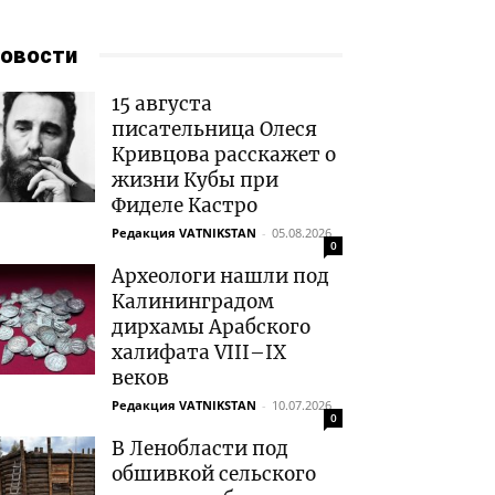
овости
15 августа
писательница Олеся
Кривцова расскажет о
жизни Кубы при
Фиделе Кастро
Редакция VATNIKSTAN
-
05.08.2026
0
Археологи нашли под
Калининградом
дирхамы Арабского
халифата VIII–IX
веков
Редакция VATNIKSTAN
-
10.07.2026
0
В Ленобласти под
обшивкой сельского