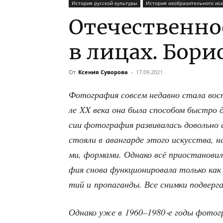
История русской культуры
История изобразительного иск
Отечественно
в лицах. Бор
От
Ксения Суворова
-
17.09.2021
Фото­гра­фия совсем недав­но ста­ла вос­
ле XX века она была спо­со­бом быст­ро до
сии фото­гра­фия раз­ви­ва­лась доволь­н
сто­я­ли в аван­гар­де это­го искус­ства, н
ми, фор­ма­ми. Одна­ко всё при­оста­но­ви­л
фия сно­ва функ­ци­о­ни­ро­ва­ла толь­ко ка
тий и про­па­ган­ды. Все сним­ки под­вер­г
Одна­ко уже в 1960–1980‑е годы фото­гра