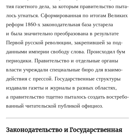
тия газет­но­го дела, за кото­рым пра­ви­тель­ство пыта­
лось угнать­ся. Сфор­ми­ро­ван­ная по ито­гам Вели­ких
реформ 1860‑х зако­но­да­тель­ная база уста­ре­ла
и была зна­чи­тель­но пре­об­ра­зо­ва­на в резуль­та­те
Пер­вой рус­ской рево­лю­ции, закре­пив­шей за под­
дан­ны­ми импе­рии сво­бо­ду сло­ва. Про­ис­хо­дил бум
пери­о­ди­ки. Пра­ви­тель­ство и отдель­ные орга­ны
вла­сти учре­жда­ли спе­ци­аль­ные бюро для вза­и­мо­
дей­ствия с прес­сой. Госу­дар­ствен­ные струк­ту­ры
изда­ва­ли газе­ты и жур­на­лы в раз­ных обла­стях,
а пра­ви­тель­ство тщет­но пыта­лось создать вос­тре­бо­
ван­ный чита­тель­ской пуб­ли­кой официоз.
Законодательство и Государственная