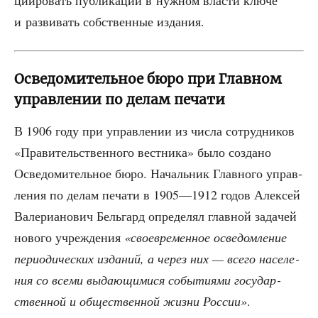
и раз­ви­вать соб­ствен­ные издания.
Осведомительное бюро при Главном
управлении по делам печати
В 1906 году при управ­ле­нии из чис­ла сотруд­ни­ков
«Пра­ви­тель­ствен­но­го вест­ни­ка» было созда­но
Осве­до­ми­тель­ное бюро. Началь­ник Глав­но­го управ­
ле­ния по делам печа­ти в 1905—1912 годов Алек­сей
Вале­ри­а­но­вич Бель­гард опре­де­лял глав­ной зада­чей
ново­го учре­жде­ния
«свое­вре­мен­ное осве­дом­ле­ние
пери­о­ди­че­ских изда­ний, а через них — все­го насе­ле­
ния со все­ми выда­ю­щи­ми­ся собы­ти­я­ми госу­дар­
ствен­ной и обще­ствен­ной жиз­ни Рос­сии»
.