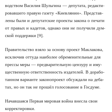
вод­ством Васи­лия Шуль­ги­на — депу­та­та, редак­ти­
ро­вав­ше­го пра­вую газе­ту «Киев­ля­нин». Пред­став­
ле­ны были и депу­тат­ские про­ек­ты зако­на о печа­ти
от пра­вых и каде­тов, одна­ко они не полу­чи­ли дум­
ской под­держ­ки [9].
Пра­ви­тель­ство взя­ло за осно­ву про­ект Макла­ко­ва,
исклю­чив отту­да наи­бо­лее обре­ме­ни­тель­ные для
прес­сы меры — пред­ва­ри­тель­ную цен­зу­ру и иму­
ще­ствен­ную ответ­ствен­ность изда­те­лей. В дора­бо­
тан­ном вари­ан­те зако­но­про­ект обсуж­да­ли на деба­
тах, но он так не про­шёл голо­со­ва­ние в Госдуме.
Начав­ша­я­ся Пер­вая миро­вая вой­на внес­ла свои
корректировки.