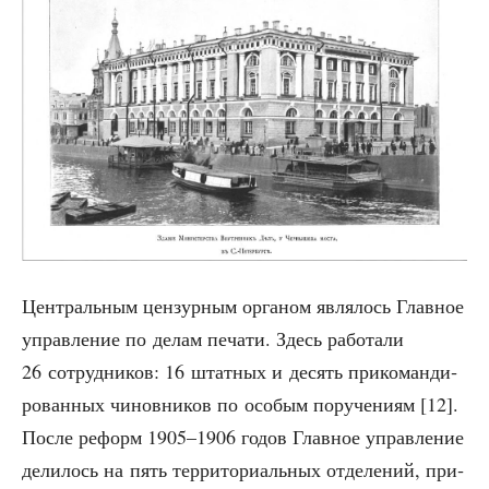
Цен­траль­ным цен­зур­ным орга­ном явля­лось Глав­ное
управ­ле­ние по делам печа­ти. Здесь рабо­та­ли
26 сотруд­ни­ков: 16 штат­ных и десять при­ко­ман­ди­
ро­ван­ных чинов­ни­ков по осо­бым пору­че­ни­ям [12].
После реформ 1905–1906 годов Глав­ное управ­ле­ние
дели­лось на пять тер­ри­то­ри­аль­ных отде­ле­ний, при­