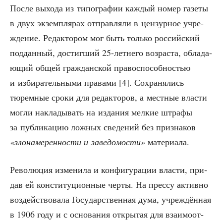
После выхо­да из типо­гра­фии каж­дый номер газе­ты
в двух экзем­пля­рах отправ­ля­ли в цен­зур­ное учре­
жде­ние. Редак­то­ром мог быть толь­ко рос­сий­ский
под­дан­ный, достиг­ший 25-лет­не­го воз­рас­та, обла­да­
ю­щий общей граж­дан­ской пра­во­спо­соб­но­стью
и изби­ра­тель­ны­ми пра­ва­ми [4]. Сохра­ня­лись
тюрем­ные сро­ки для редак­то­ров, а мест­ные вла­сти
мог­ли накла­ды­вать на изда­ния мел­кие штра­фы
за пуб­ли­ка­цию лож­ных све­де­ний без при­зна­ков
«зло­на­ме­рен­но­сти и заве­до­мо­сти»
материала.
Рево­лю­ция изме­ни­ла и кон­фи­гу­ра­ции вла­сти, при­
дав ей кон­сти­ту­ци­он­ные чер­ты. На прес­су актив­но
воз­дей­ство­ва­ла Госу­дар­ствен­ная дума, учре­ждён­ная
в 1906 году и с осно­ва­ния откры­тая для вза­и­мо­от­