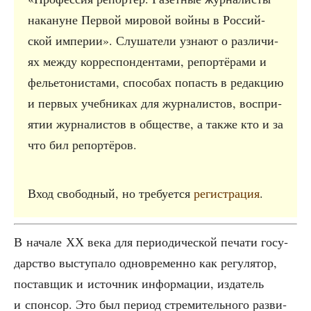
нака­нуне Пер­вой миро­вой вой­ны в Рос­сий­
ской импе­рии». Слу­ша­те­ли узна­ют о раз­ли­чи­
ях меж­ду кор­ре­спон­ден­та­ми, репор­тё­ра­ми и
фелье­то­ни­ста­ми, спо­со­бах попасть в редак­цию
и пер­вых учеб­ни­ках для жур­на­ли­стов, вос­при­
я­тии жур­на­ли­стов в обще­стве, а так­же кто и за
что бил репортёров.
Вход сво­бод­ный, но тре­бу­ет­ся
реги­стра­ция
.
В нача­ле ХХ века для пери­о­ди­че­ской печа­ти госу­
дар­ство высту­па­ло одно­вре­мен­но как регу­ля­тор,
постав­щик и источ­ник инфор­ма­ции, изда­тель
и спон­сор. Это был пери­од стре­ми­тель­но­го раз­ви­