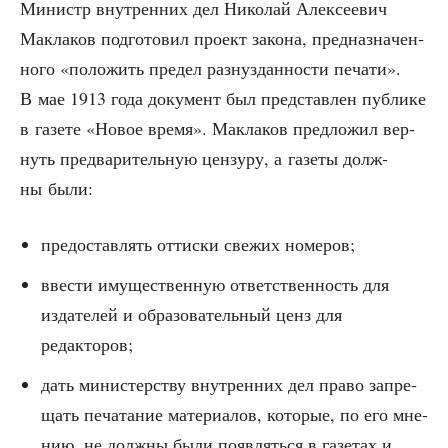
Министр внут­рен­них дел Нико­лай Алек­се­е­вич
Макла­ков под­го­то­вил про­ект зако­на, пред­на­зна­чен­
но­го «поло­жить пре­дел раз­нуз­дан­но­сти печа­ти».
В мае 1913 года доку­мент был пред­став­лен пуб­ли­ке
в газе­те «Новое вре­мя». Макла­ков пред­ло­жил вер­
нуть пред­ва­ри­тель­ную цен­зу­ру, а газе­ты долж­
ны были:
предо­став­лять оттис­ки све­жих номеров;
вве­сти иму­ще­ствен­ную ответ­ствен­ность для
изда­те­лей и обра­зо­ва­тель­ный ценз для
редакторов;
дать мини­стер­ству внут­рен­них дел пра­во запре­
щать печа­та­ние мате­ри­а­лов, кото­рые, по его мне­
нию, не долж­ны были появ­лять­ся в газе­тах и