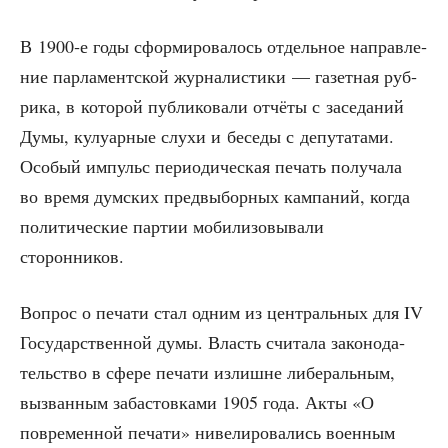
В 1900‑е годы сфор­ми­ро­ва­лось отдель­ное направ­ле­
ние пар­ла­мент­ской жур­на­ли­сти­ки — газет­ная руб­
ри­ка, в кото­рой пуб­ли­ко­ва­ли отчё­ты с засе­да­ний
Думы, кулу­ар­ные слу­хи и бесе­ды с депу­та­та­ми.
Осо­бый импульс пери­о­ди­че­ская печать полу­ча­ла
во вре­мя дум­ских пред­вы­бор­ных кам­па­ний, когда
поли­ти­че­ские пар­тии моби­ли­зо­вы­ва­ли
сторонников.
Вопрос о печа­ти стал одним из цен­траль­ных для IV
Госу­дар­ствен­ной думы. Власть счи­та­ла зако­но­да­
тель­ство в сфе­ре печа­ти излишне либе­раль­ным,
вызван­ным заба­стов­ка­ми 1905 года. Акты «О
повре­мен­ной печа­ти» ниве­ли­ро­ва­лись воен­ным