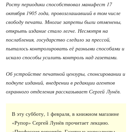
Росту пери­о­ди­ки спо­соб­ство­вал мани­фест 17
октяб­ря 1905 года, про­воз­гла­шав­ший в том чис­ле
сво­бо­ду печа­ти. Мно­гие запре­ты были отме­не­ны,
открыть изда­ние ста­ло лег­че. Несмот­ря на
послаб­ле­ния, госу­дар­ство сле­ди­ло за прес­сой,
пыта­лось кон­тро­ли­ро­вать её раз­ны­ми спо­со­ба­ми и
иска­ло спо­со­бы уси­лить кон­троль над газетами.
Об устрой­стве печат­ной цен­зу­ры, спон­си­ро­ва­нии и
под­ку­пе изда­ний, внед­ре­нии в редак­ции аген­тов
охран­но­го отде­ле­ния рас­ска­зы­ва­ет Сер­гей Лунёв.
В эту суб­бо­ту, 1 фев­ра­ля, в книж­ном мага­зине
«Рупор» Сер­гей Лунёв про­чи­та­ет лек­цию.
«Про­фес­сия репор­тёр. Газет­ные жур­на­ли­сты