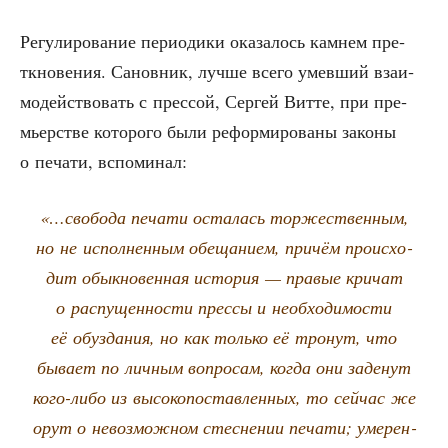
Регу­ли­ро­ва­ние пери­о­ди­ки ока­за­лось кам­нем пре­
ткно­ве­ния. Санов­ник, луч­ше все­го умев­ший вза­и­
мо­дей­ство­вать с прес­сой, Сер­гей Вит­те, при пре­
мьер­стве кото­ро­го были рефор­ми­ро­ва­ны зако­ны
о печа­ти, вспоминал:
«…сво­бо­да печа­ти оста­лась тор­же­ствен­ным,
но не испол­нен­ным обе­ща­ни­ем, при­чём про­ис­хо­
дит обык­но­вен­ная исто­рия — пра­вые кри­чат
о рас­пу­щен­но­сти прес­сы и необ­хо­ди­мо­сти
её обуз­да­ния, но как толь­ко её тро­нут, что
быва­ет по лич­ным вопро­сам, когда они заде­нут
кого-либо из высо­ко­по­став­лен­ных, то сей­час же
орут о невоз­мож­ном стес­не­нии печа­ти; уме­рен­