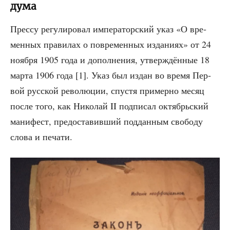
дума
Прес­су регу­ли­ро­вал импе­ра­тор­ский указ «О вре­
мен­ных пра­ви­лах о повре­мен­ных изда­ни­ях» от 24
нояб­ря 1905 года и допол­не­ния, утвер­ждён­ные 18
мар­та 1906 года [1]. Указ был издан во вре­мя Пер­
вой рус­ской рево­лю­ции, спу­стя при­мер­но месяц
после того, как Нико­лай II под­пи­сал октябрь­ский
мани­фест, предо­ста­вив­ший под­дан­ным сво­бо­ду
сло­ва и печати.