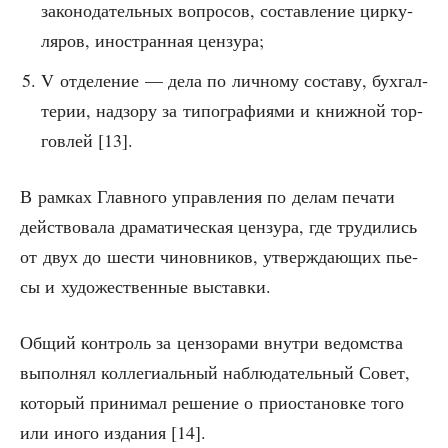
зако­но­да­тель­ных вопро­сов, состав­ле­ние цир­ку­
ля­ров, ино­стран­ная цензура;
V отде­ле­ние — дела по лич­но­му соста­ву, бух­гал­
те­рии, над­зо­ру за типо­гра­фи­я­ми и книж­ной тор­
гов­лей [13].
В рам­ках Глав­но­го управ­ле­ния по делам печа­ти
дей­ство­ва­ла дра­ма­ти­че­ская цен­зу­ра, где тру­ди­лись
от двух до шести чинов­ни­ков, утвер­жда­ю­щих пье­
сы и худо­же­ствен­ные выставки.
Общий кон­троль за цен­зо­ра­ми внут­ри ведом­ства
выпол­нял кол­ле­ги­аль­ный наблю­да­тель­ный Совет,
кото­рый при­ни­мал реше­ние о при­оста­нов­ке того
или ино­го изда­ния [14].