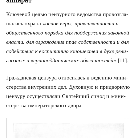
аппарат
Клю­че­вой целью цен­зур­но­го ведом­ства про­воз­гла­
ша­лась охра­на
«основ веры, нрав­ствен­но­сти и
обще­ствен­но­го поряд­ка для под­дер­жа­ния закон­ной
вла­сти, для ограж­де­ния прав соб­ствен­но­сти и для
содей­ствия к вос­пи­та­нию юно­ше­ства в духе рели­
ги­оз­ных и вер­но­под­да­ни­че­ских обя­зан­но­стей»
[11].
Граж­дан­ская цен­зу­ра отно­си­лась к веде­нию мини­
стер­ства внут­рен­них дел. Духов­ную и при­двор­ную
цен­зу­ру осу­ществ­ля­ли Свя­тей­ший синод и мини­
стер­ства импе­ра­тор­ско­го двора.