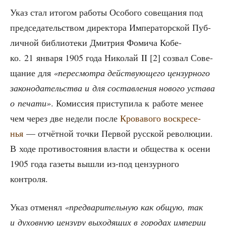
Указ стал ито­гом рабо­ты Осо­бо­го сове­ща­ния под
пред­се­да­тель­ством дирек­то­ра Импе­ра­тор­ской Пуб­
лич­ной биб­лио­те­ки Дмит­рия Фоми­ча Кобе­
ко. 21 янва­ря 1905 года Нико­лай II [2] созвал Сове­
ща­ние для
«пере­смот­ра дей­ству­ю­ще­го цен­зур­но­го
зако­но­да­тель­ства и для состав­ле­ния ново­го уста­ва
о печа­ти»
. Комис­сия при­сту­пи­ла к рабо­те менее
чем через две неде­ли после
Кро­ва­во­го вос­кре­се­
нья
— отчёт­ной точ­ки Пер­вой рус­ской рево­лю­ции.
В ходе про­ти­во­сто­я­ния вла­сти и обще­ства к осе­ни
1905 года газе­ты вышли из-под цен­зур­но­го
контроля.
Указ отме­нял
«пред­ва­ри­тель­ную как общую, так
и духов­ную цен­зу­ру выхо­дя­щих в горо­дах импе­рии