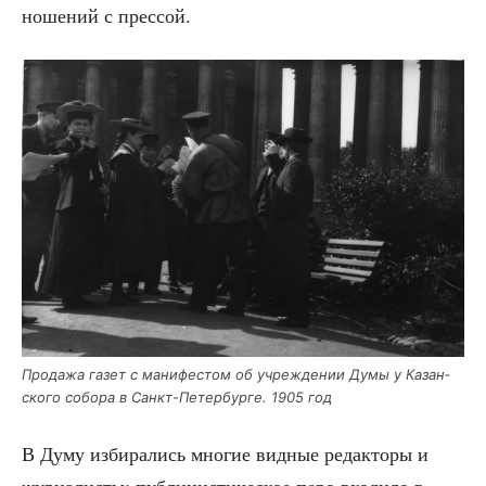
но­ше­ний с прессой.
Про­да­жа газет с мани­фе­стом об учре­жде­нии Думы у Казан­
ско­го собо­ра в Санкт-Петер­бур­ге. 1905 год
В Думу изби­ра­лись мно­гие вид­ные редак­то­ры и
жур­на­ли­сты: пуб­ли­ци­сти­че­ское перо вхо­ди­ло в