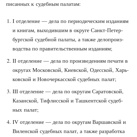
пи­сан­ных к судеб­ным палатам:
I отде­ле­ние — дела по пери­о­ди­че­ским изда­ни­ям
и кни­гам, выхо­див­шим в окру­ге Санкт-Петер­
бург­ской судеб­ной пала­ты, а так­же дело­про­из­
вод­ства по пра­ви­тель­ствен­ным изданиям;
II отде­ле­ние — дела по про­из­ве­де­ни­ям печа­ти в
окру­гах Мос­ков­ской, Киев­ской, Одес­ской, Харь­
ков­ской и Ново­чер­кас­ской судеб­ных палат;
III отде­ле­ние — дела по окру­гам Сара­тов­ской,
Казан­ской, Тифлис­ской и Таш­кент­ской судеб­
ных палат;
IV отде­ле­ние — дела по окру­гам Вар­шав­ской и
Вилен­ской судеб­ных палат, а так­же раз­ра­бот­ка