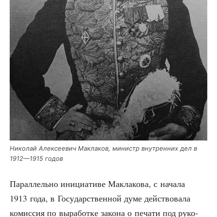
Нико­лай Алек­се­е­вич Макла­ков, министр внут­рен­них дел в
1912—1915 годов
Парал­лель­но ини­ци­а­ти­ве Макла­ко­ва, с нача­ла
1913 года, в Госу­дар­ствен­ной думе дей­ство­ва­ла
комис­сия по выра­бот­ке зако­на о печа­ти под руко­