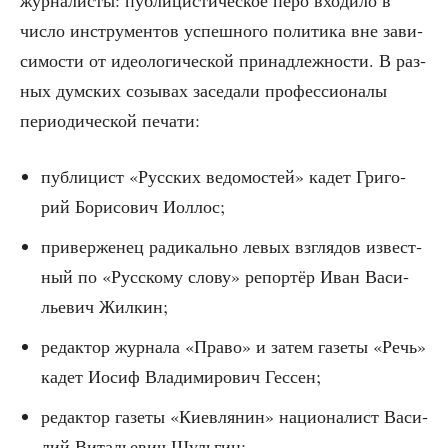
чис­ло инстру­мен­тов успеш­но­го поли­ти­ка вне зави­
си­мо­сти от идео­ло­ги­че­ской при­над­леж­но­сти. В раз­
ных дум­ских созы­вах засе­да­ли про­фес­си­о­на­лы
пери­о­ди­че­ской печати:
пуб­ли­цист «Рус­ских ведо­мо­стей» кадет Гри­го­
рий Бори­со­вич Иоллос;
при­вер­же­нец ради­каль­но левых взгля­дов извест­
ный по «Рус­ско­му сло­ву» репор­тёр Иван Васи­
лье­вич Жилкин;
редак­тор жур­на­ла «Пра­во» и затем газе­ты «Речь»
кадет Иосиф Вла­ди­ми­ро­вич Гессен;
редак­тор газе­ты «Киев­ля­нин» наци­о­на­лист Васи­
лий Вита­лье­вич Шульгин;