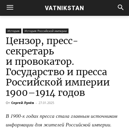
VATNIKSTAN
История
История Российской империи
Цензор, пресс-
секретарь
и провокатор.
Государство и пресса
Российской империи
1900–1914 годов
От
Сергей Лунёв
-
27.01.2025
В 1900‑х годах прес­са ста­ла глав­ным источ­ни­ком
инфор­ма­ции для жите­лей Рос­сий­ской импе­рии.