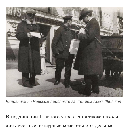
Чинов­ни­ки на Нев­ском про­спек­те за чте­ни­ем газет. 1905 год
В под­чи­не­нии Глав­но­го управ­ле­ния так­же нахо­ди­
лись мест­ные цен­зур­ные коми­те­ты и отдель­ные