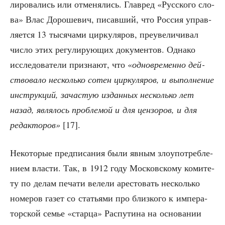
ли­ро­ва­лись или отме­ня­лись. Главред «Рус­ско­го сло­
ва» Влас Доро­ше­вич, писав­ший, что Рос­сия управ­
ля­ет­ся 13 тыся­ча­ми цир­ку­ля­ров, пре­уве­ли­чи­вал
чис­ло этих регу­ли­ру­ю­щих доку­мен­тов. Одна­ко
иссле­до­ва­те­ли при­зна­ют, что «
одно­вре­мен­но дей­
ство­ва­ло несколь­ко сотен цир­ку­ля­ров, и выпол­не­ние
инструк­ций, зача­стую издан­ных несколь­ко лет
назад, явля­лось про­бле­мой и для цен­зо­ров, и для
редак­то­ров»
[17].
Неко­то­рые пред­пи­са­ния были явным зло­упо­треб­ле­
ни­ем вла­сти. Так, в 1912 году Мос­ков­ско­му коми­те­
ту по делам печа­ти веле­ли аре­сто­вать несколь­ко
номе­ров газет со ста­тья­ми про близ­ко­го к импе­ра­
тор­ской семье «стар­ца» Рас­пу­ти­на на осно­ва­нии