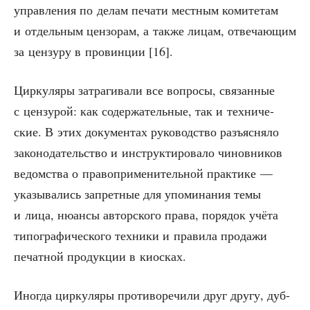
управ­ле­ния по делам печа­ти мест­ным коми­те­там
и отдель­ным цен­зо­рам, а так­же лицам, отве­ча­ю­щим
за цен­зу­ру в про­вин­ции [16].
Цир­ку­ля­ры затра­ги­ва­ли все вопро­сы, свя­зан­ные
с цен­зу­рой: как содер­жа­тель­ные, так и тех­ни­че­
ские. В этих доку­мен­тах руко­вод­ство разъ­яс­ня­ло
зако­но­да­тель­ство и инструк­ти­ро­ва­ло чинов­ни­ков
ведом­ства о пра­во­при­ме­ни­тель­ной прак­ти­ке —
ука­зы­ва­лись запрет­ные для упо­ми­на­ния темы
и лица, нюан­сы автор­ско­го пра­ва, поря­док учё­та
типо­гра­фи­че­ско­го тех­ни­ки и пра­ви­ла про­да­жи
печат­ной про­дук­ции в киосках.
Ино­гда цир­ку­ля­ры про­ти­во­ре­чи­ли друг дру­гу, дуб­