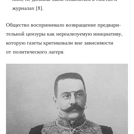
жур­на­лах [8].
Обще­ство вос­при­ни­ма­ло воз­вра­ще­ние пред­ва­ри­
тель­ной цен­зу­ры как нере­а­ли­зу­е­мую ини­ци­а­ти­ву,
кото­рую газе­ты кри­ти­ко­ва­ли вне зави­си­мо­сти
от поли­ти­че­ско­го лагеря.