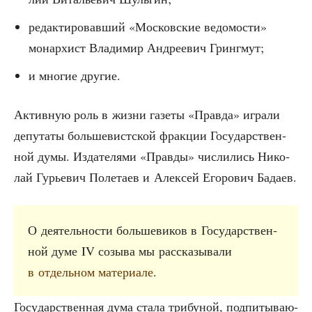
редак­ти­ро­вав­ший «Мос­ков­ские ведо­мо­сти»
монар­хист Вла­ди­мир Андре­евич Грингмут;
и мно­гие другие.
Актив­ную роль в жиз­ни газе­ты «Прав­да» игра­ли
депу­та­ты боль­ше­вист­ской фрак­ции Госу­дар­ствен­
ной думы. Изда­те­ля­ми «Прав­ды» чис­ли­лись Нико­
лай Гурье­вич Поле­та­ев и Алек­сей Его­ро­вич Бадаев.
О дея­тель­но­сти боль­ше­ви­ков в Госу­дар­ствен­
ной думе IV созы­ва мы рас­ска­зы­ва­ли
в отдель­ном мате­ри­а­ле
.
Госу­дар­ствен­ная дума ста­ла три­бу­ной, под­пи­ты­ва­ю­