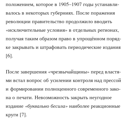
поло­же­ни­ем, кото­рое в 1905–1907 годы уста­нав­ли­
ва­лось в неко­то­рых губер­ни­ях. После пора­же­ния
рево­лю­ции пра­ви­тель­ство про­дол­жи­ло вво­дить
«исклю­чи­тель­ные усло­вия» в отдель­ных реги­о­нах,
полу­чая таким обра­зом пра­во в упро­щён­ном поряд­
ке закры­вать и штра­фо­вать пери­о­ди­че­ские изда­ния
[6].
После завер­ше­ния «чрез­вы­чай­щи­ны» перед вла­стя­
ми встал вопрос об уси­ле­нии кон­тро­ля над прес­сой
и фор­ми­ро­ва­нии пол­но­цен­но­го совре­мен­но­го зако­
на о печа­ти. Невоз­мож­ность закрыть неугод­ное
изда­ние
«бук­валь­но беси­ла»
наи­бо­лее реак­ци­он­ные
кру­ги [7].