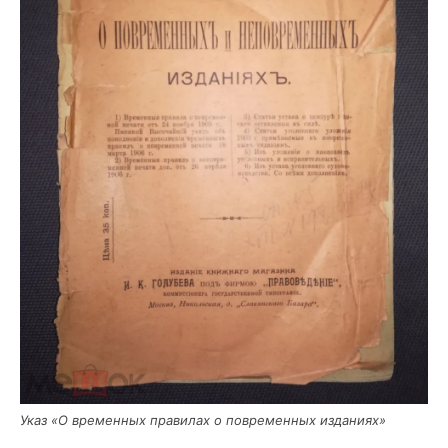
Указ «О вре­мен­ных пра­ви­лах о повре­мен­ных изданиях»