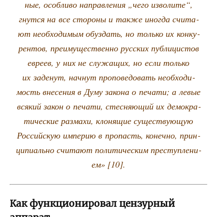
ные, особ­ли­во направ­ле­ния „чего изво­ли­те“,
гнут­ся на все сто­ро­ны и так­же ино­гда счи­та­
ют необ­хо­ди­мым обуз­дать, но толь­ко их кон­ку­
рен­тов, пре­иму­ще­ствен­но рус­ских пуб­ли­ци­стов
евре­ев, у них не слу­жа­щих, но если толь­ко
их заде­нут, нач­нут про­по­ве­до­вать необ­хо­ди­
мость вне­се­ния в Думу зако­на о печа­ти; а левые
вся­кий закон о печа­ти, стес­ня­ю­щий их демо­кра­
ти­че­ские раз­ма­хи, кло­ня­щие суще­ству­ю­щую
Рос­сий­скую импе­рию в про­пасть, конеч­но, прин­
ци­пи­аль­но счи­та­ют поли­ти­че­ским пре­ступ­ле­ни­
ем» [10].
Как функционировал цензурный