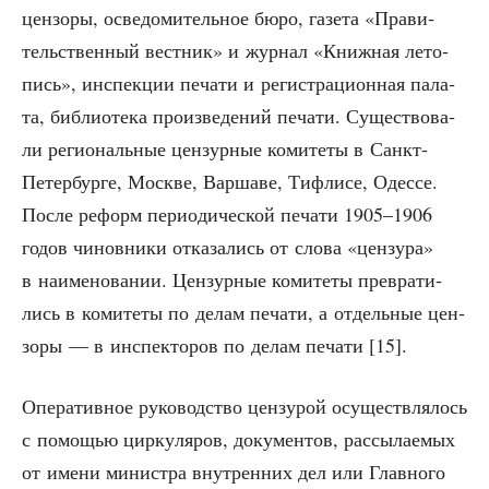
цен­зо­ры, осве­до­ми­тель­ное бюро, газе­та «Пра­ви­
тель­ствен­ный вест­ник» и жур­нал «Книж­ная лето­
пись», инспек­ции печа­ти и реги­стра­ци­он­ная пала­
та, биб­лио­те­ка про­из­ве­де­ний печа­ти. Суще­ство­ва­
ли реги­о­наль­ные цен­зур­ные коми­те­ты в Санкт-
Петер­бур­ге, Москве, Вар­ша­ве, Тифли­се, Одес­се.
После реформ пери­о­ди­че­ской печа­ти 1905–1906
годов чинов­ни­ки отка­за­лись от сло­ва «цен­зу­ра»
в наиме­но­ва­нии. Цен­зур­ные коми­те­ты пре­вра­ти­
лись в коми­те­ты по делам печа­ти, а отдель­ные цен­
зо­ры — в инспек­то­ров по делам печа­ти [15].
Опе­ра­тив­ное руко­вод­ство цен­зу­рой осу­ществ­ля­лось
с помо­щью цир­ку­ля­ров, доку­мен­тов, рас­сы­ла­е­мых
от име­ни мини­стра внут­рен­них дел или Глав­но­го