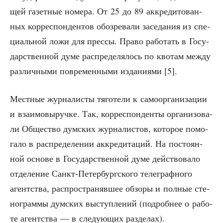
щей газет­ные номе­ра. От 25 до 89 аккре­ди­то­ван­
ных кор­ре­спон­ден­тов обо­зре­ва­ли засе­да­ния из спе­
ци­аль­ной ложи для прес­сы. Пра­во рабо­тать в Госу­
дар­ствен­ной думе рас­пре­де­ля­лось по кво­там меж­ду
раз­лич­ны­ми повре­мен­ны­ми изда­ни­я­ми [5].
Мест­ные жур­на­ли­сты тяго­те­ли к само­ор­га­ни­за­ции
и вза­и­мо­вы­руч­ке. Так, кор­ре­спон­ден­ты орга­ни­зо­ва­
ли Обще­ство дум­ских жур­на­ли­стов, кото­рое помо­
га­ло в рас­пре­де­ле­нии аккре­ди­та­ций. На посто­ян­
ной осно­ве в Госу­дар­ствен­ной думе дей­ство­ва­ло
отде­ле­ние Санкт-Петер­бург­ско­го теле­граф­но­го
агент­ства, рас­про­стра­няв­шее обзо­ры и пол­ные сте­
но­грам­мы дум­ских выступ­ле­ний (подроб­нее о рабо­
те агент­ства — в сле­ду­ю­щих разделах).