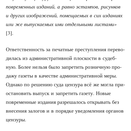
повре­мен­ных изда­ний, а рав­но эстам­пов, рисун­ков
и дру­гих изоб­ра­же­ний, поме­ща­е­мых в сих изда­ни­ях
или же выпус­ка­е­мых ими отдель­ны­ми листа­ми»
[3].
Ответ­ствен­ность за печат­ные пре­ступ­ле­ния пере­во­
ди­лась из адми­ни­стра­тив­ной плос­ко­сти в судеб­
ную. Более нель­зя было запре­тить роз­нич­ную про­
да­жу газе­ты в каче­стве адми­ни­стра­тив­ной меры.
Одна­ко по реше­нию суда цен­зу­ра всё же мог­ла при­
оста­но­вить выпуск и запре­тить газе­ту. Новые
повре­мен­ные изда­ния раз­ре­ша­лось откры­вать без
вне­се­ния зало­гов и в поряд­ке уве­дом­ле­ния орга­нов
цензуры.