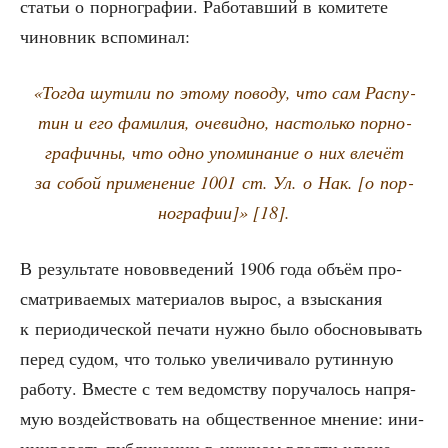
ста­тьи о пор­но­гра­фии. Рабо­тав­ший в коми­те­те
чинов­ник вспоминал:
«Тогда шути­ли по это­му пово­ду, что сам Рас­пу­
тин и его фами­лия, оче­вид­но, настоль­ко пор­но­
гра­фич­ны, что одно упо­ми­на­ние о них вле­чёт
за собой при­ме­не­ние 1001 ст. Ул. о Нак. [о пор­
но­гра­фии]» [18].
В резуль­та­те ново­вве­де­ний 1906 года объ­ём про­
смат­ри­ва­е­мых мате­ри­а­лов вырос, а взыс­ка­ния
к пери­о­ди­че­ской печа­ти нуж­но было обос­но­вы­вать
перед судом, что толь­ко уве­ли­чи­ва­ло рутин­ную
рабо­ту. Вме­сте с тем ведом­ству пору­ча­лось напря­
мую воз­дей­ство­вать на обще­ствен­ное мне­ние: ини­
ци­и­ро­вать пуб­ли­ка­ции в нуж­ном вла­сти клю­че