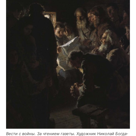
Вести с войны. За чте­ни­ем газе­ты. Худож­ник Нико­лай Бог­да­