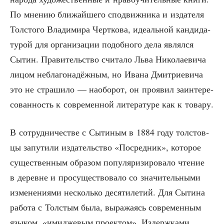
По мне­нию бли­жай­ше­го спо­движ­ни­ка и изда­те­ля
Тол­сто­го Вла­ди­ми­ра Черт­ко­ва, иде­аль­ной кан­ди­да­
ту­рой для орга­ни­за­ции подоб­но­го дела являл­ся
Сытин. Пра­ви­тель­ство счи­та­ло Льва Нико­ла­е­ви­ча
лицом небла­го­на­дёж­ным, но Ива­на Дмит­ри­е­ви­ча
это не стра­ши­ло — наобо­рот, он про­явил заин­те­ре­
со­ван­ность к совре­мен­ной лите­ра­ту­ре как к товару.
В сотруд­ни­че­стве с Сыти­ным в 1884 году тол­стов­
цы запу­ти­ли изда­тель­ство «Посред­ник», кото­рое
суще­ствен­ным обра­зом попу­ля­ри­зи­ро­ва­ло чте­ние
в деревне и про­су­ще­ство­ва­ло со зна­чи­тель­ны­ми
изме­не­ни­я­ми несколь­ко деся­ти­ле­тий. Для Сыти­на
рабо­та с Тол­стым была, выра­жа­ясь совре­мен­ным
язы­ком, «ими­д­же­вым про­ек­том». Издерж­ка­ми