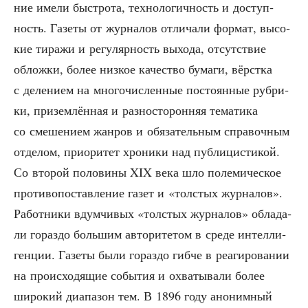
ние име­ли быст­ро­та, тех­но­ло­гич­ность и доступ­
ность. Газе­ты от жур­на­лов отли­ча­ли фор­мат, высо­
кие тира­жи и регу­ляр­ность выхо­да, отсут­ствие
облож­ки, более низ­кое каче­ство бума­ги, вёрст­ка
с деле­ни­ем на мно­го­чис­лен­ные посто­ян­ные руб­ри­
ки, при­зем­лён­ная и раз­но­сто­рон­няя тема­ти­ка
со сме­ше­ни­ем жан­ров и обя­за­тель­ным спра­воч­ным
отде­лом, при­о­ри­тет хро­ни­ки над пуб­ли­ци­сти­кой.
Со вто­рой поло­ви­ны XIX века шло поле­ми­че­ское
про­ти­во­по­став­ле­ние газет и «тол­стых жур­на­лов».
Работ­ни­ки вдум­чи­вых «тол­стых жур­на­лов» обла­да­
ли гораз­до боль­шим авто­ри­те­том в сре­де интел­ли­
ген­ции. Газе­ты были гораз­до гиб­че в реа­ги­ро­ва­нии
на про­ис­хо­дя­щие собы­тия и охва­ты­ва­ли более
широ­кий диа­па­зон тем. В 1896 году ано­ним­ный