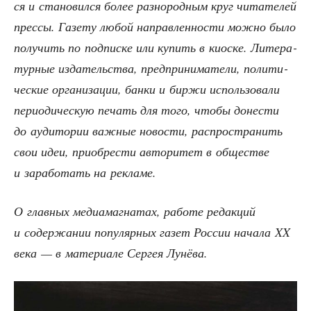
ся и ста­но­вил­ся более раз­но­род­ным круг чита­те­лей
прес­сы. Газе­ту любой направ­лен­но­сти мож­но было
полу­чить по под­пис­ке или купить в киос­ке. Лите­ра­
тур­ные изда­тель­ства, пред­при­ни­ма­те­ли, поли­ти­
че­ские орга­ни­за­ции, бан­ки и бир­жи исполь­зо­ва­ли
пери­о­ди­че­скую печать для того, что­бы доне­сти
до ауди­то­рии важ­ные ново­сти, рас­про­стра­нить
свои идеи, при­об­ре­сти авто­ри­тет в обще­стве
и зара­бо­тать на рекламе.
О глав­ных медиа­маг­на­тах, рабо­те редак­ций
и содер­жа­нии попу­ляр­ных газет Рос­сии нача­ла XX
века — в мате­ри­а­ле Сер­гея Лунёва.