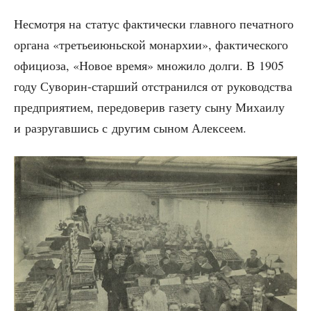
Несмот­ря на ста­тус фак­ти­че­ски глав­но­го печат­но­го
орга­на «тре­тье­и­юнь­ской монар­хии», фак­ти­че­ско­го
офи­ци­о­за, «Новое вре­мя» мно­жи­ло дол­ги. В 1905
году Суво­рин-стар­ший отстра­нил­ся от руко­вод­ства
пред­при­я­ти­ем, пере­до­ве­рив газе­ту сыну Миха­и­лу
и раз­ру­гав­шись с дру­гим сыном Алексеем.