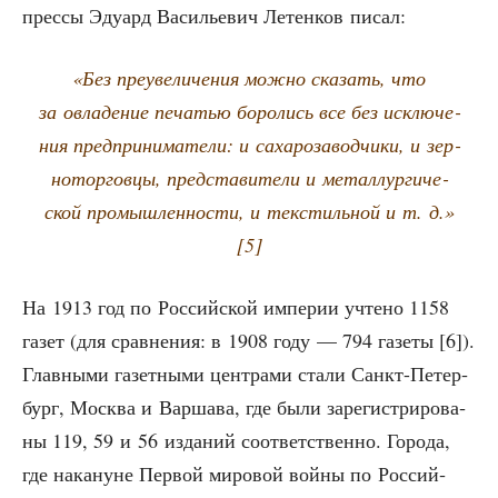
прес­сы Эду­ард Васи­лье­вич Летен­ков писал:
«Без пре­уве­ли­че­ния мож­но ска­зать, что
за овла­де­ние печа­тью боро­лись все без исклю­че­
ния пред­при­ни­ма­те­ли: и саха­ро­за­вод­чи­ки, и зер­
но­тор­гов­цы, пред­ста­ви­те­ли и метал­лур­ги­че­
ской про­мыш­лен­но­сти, и тек­стиль­ной и т. д.»
[5]
На 1913 год по Рос­сий­ской импе­рии учте­но 1158
газет (для срав­не­ния: в 1908 году — 794 газе­ты [6]).
Глав­ны­ми газет­ны­ми цен­тра­ми ста­ли Санкт-Петер­
бург, Москва и Вар­ша­ва, где были заре­ги­стри­ро­ва­
ны 119, 59 и 56 изда­ний соот­вет­ствен­но. Горо­да,
где нака­нуне Пер­вой миро­вой вой­ны по Рос­сий­