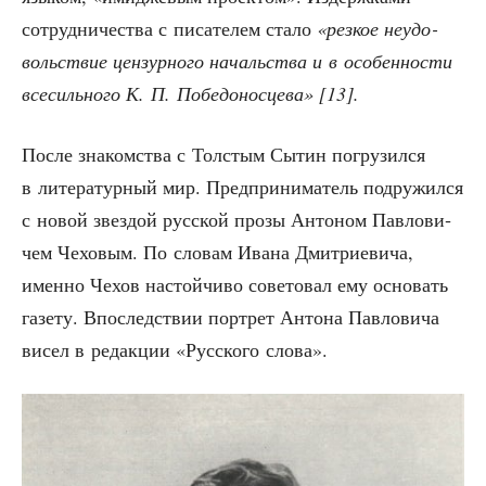
сотруд­ни­че­ства с писа­те­лем ста­ло
«рез­кое неудо­
воль­ствие цен­зур­но­го началь­ства и в осо­бен­но­сти
все­силь­но­го К. П. Побе­до­нос­це­ва» [13].
После зна­ком­ства с Тол­стым Сытин погру­зил­ся
в лите­ра­тур­ный мир. Пред­при­ни­ма­тель подру­жил­ся
с новой звез­дой рус­ской про­зы Анто­ном Пав­ло­ви­
чем Чехо­вым. По сло­вам Ива­на Дмит­ри­е­ви­ча,
имен­но Чехов настой­чи­во сове­то­вал ему осно­вать
газе­ту. Впо­след­ствии порт­рет Анто­на Пав­ло­ви­ча
висел в редак­ции «Рус­ско­го слова».