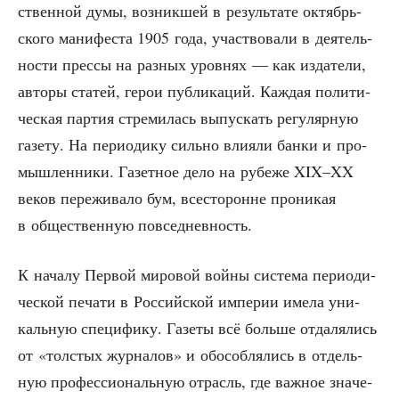
ствен­ной думы, воз­ник­шей в резуль­та­те октябрь­
ско­го мани­фе­ста 1905 года, участ­во­ва­ли в дея­тель­
но­сти прес­сы на раз­ных уров­нях — как изда­те­ли,
авто­ры ста­тей, герои пуб­ли­ка­ций. Каж­дая поли­ти­
че­ская пар­тия стре­ми­лась выпус­кать регу­ляр­ную
газе­ту. На пери­о­ди­ку силь­но вли­я­ли бан­ки и про­
мыш­лен­ни­ки. Газет­ное дело на рубе­же XIX–XX
веков пере­жи­ва­ло бум, все­сто­ронне про­ни­кая
в обще­ствен­ную повседневность.
К нача­лу Пер­вой миро­вой вой­ны систе­ма пери­о­ди­
че­ской печа­ти в Рос­сий­ской импе­рии име­ла уни­
каль­ную спе­ци­фи­ку. Газе­ты всё боль­ше отда­ля­лись
от «тол­стых жур­на­лов» и обособ­ля­лись в отдель­
ную про­фес­си­о­наль­ную отрасль, где важ­ное зна­че­