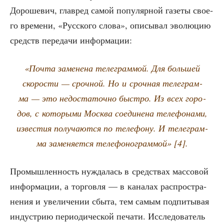
Доро­ше­вич, главред самой попу­ляр­ной газе­ты сво­е­
го вре­ме­ни, «Рус­ско­го сло­ва», опи­сы­вал эво­лю­цию
средств пере­да­чи информации:
«Поч­та заме­не­на теле­грам­мой. Для боль­шей
ско­ро­сти — сроч­ной. Но и сроч­ная теле­грам­
ма — это недо­ста­точ­но быст­ро. Из всех горо­
дов, с кото­ры­ми Москва соеди­не­на теле­фо­на­ми,
изве­стия полу­ча­ют­ся по теле­фо­ну. И теле­грам­
ма заме­ня­ет­ся теле­фо­но­грам­мой» [4].
Про­мыш­лен­ность нуж­да­лась в сред­ствах мас­со­вой
инфор­ма­ции, а тор­гов­ля — в кана­лах рас­про­стра­
не­ния и уве­ли­че­нии сбы­та, тем самым под­пи­ты­вая
инду­стрию пери­о­ди­че­ской печа­ти. Иссле­до­ва­тель