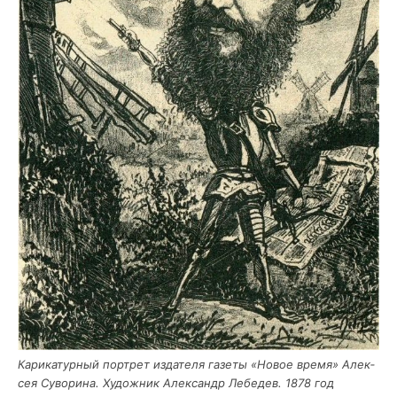
Кари­ка­тур­ный порт­рет изда­те­ля газе­ты «Новое вре­мя» Алек­
сея Суво­ри­на. Худож­ник Алек­сандр Лебе­дев. 1878 год