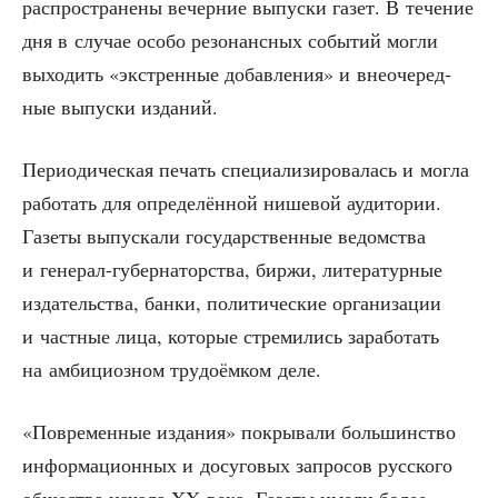
рас­про­стра­не­ны вечер­ние выпус­ки газет. В тече­ние
дня в слу­чае осо­бо резо­нанс­ных собы­тий мог­ли
выхо­дить «экс­трен­ные добав­ле­ния» и вне­оче­ред­
ные выпус­ки изданий.
Пери­о­ди­че­ская печать спе­ци­а­ли­зи­ро­ва­лась и мог­ла
рабо­тать для опре­де­лён­ной нише­вой ауди­то­рии.
Газе­ты выпус­ка­ли госу­дар­ствен­ные ведом­ства
и гене­рал-губер­на­тор­ства, бир­жи, лите­ра­тур­ные
изда­тель­ства, бан­ки, поли­ти­че­ские орга­ни­за­ции
и част­ные лица, кото­рые стре­ми­лись зара­бо­тать
на амби­ци­оз­ном тру­до­ём­ком деле.
«Повре­мен­ные изда­ния» покры­ва­ли боль­шин­ство
инфор­ма­ци­он­ных и досу­го­вых запро­сов рус­ско­го
обще­ства нача­ла XX века. Газе­ты име­ли более