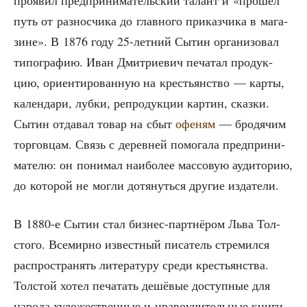
про­явил пред­при­ни­ма­тель­ский талант и «про­шёл
путь от раз­нос­чи­ка до глав­но­го при­каз­чи­ка в мага­
зине». В 1876 году 25-лет­ний Сытин орга­ни­зо­вал
типо­гра­фию. Иван Дмит­ри­е­вич печа­тал про­дук­
цию, ори­ен­ти­ро­ван­ную на кре­стьян­ство — кар­ты,
кален­да­ри, луб­ки, репро­дук­ции кар­тин, сказ­ки.
Сытин отда­вал товар на сбыт
офе­ням
— бро­дя­чим
тор­гов­цам. Связь с дерев­ней помо­га­ла пред­при­ни­
ма­те­лю: он пони­мал наи­бо­лее мас­со­вую ауди­то­рию,
до кото­рой не мог­ли дотя­нуть­ся дру­гие издатели.
В 1880‑е Сытин стал биз­нес-парт­нё­ром Льва Тол­
сто­го. Все­мир­но извест­ный писа­тель стре­мил­ся
рас­про­стра­нять лите­ра­ту­ру сре­ди кре­стьян­ства.
Тол­стой хотел печа­тать дешё­вые доступ­ные для
наро­да худо­же­ствен­ные и нра­во­учи­тель­ные кни­ги.