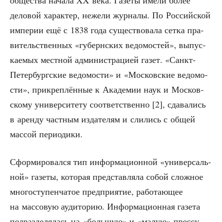
дело­вой харак­тер, неже­ли жур­на­лы. По Рос­сий­ской
импе­рии ещё с 1838 года суще­ство­ва­ла сет­ка пра­
ви­тель­ствен­ных «губерн­ских ведо­мо­стей», выпус­
ка­е­мых мест­ной адми­ни­стра­ци­ей газет. «Санкт-
Петер­бург­ские ведо­мо­сти» и «Мос­ков­ские ведо­мо­
сти», при­креп­лён­ные к Ака­де­мии наук и Мос­ков­
ско­му уни­вер­си­те­ту соот­вет­ствен­но [2], сда­ва­лись
в арен­ду част­ным изда­те­лям и сли­лись с общей
мас­сой периодики.
Сфор­ми­ро­вал­ся тип инфор­ма­ци­он­ной «уни­вер­саль­
ной» газе­ты, кото­рая пред­став­ля­ла собой слож­ное
мно­го­сту­пен­ча­тое пред­при­я­тие, рабо­та­ю­щее
на мас­со­вую ауди­то­рию. Инфор­ма­ци­он­ная газе­та
под­раз­де­ля­лась на «боль­шую» и «малую» прессу.