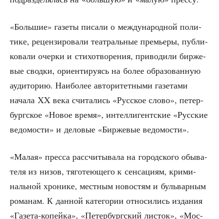
«Боль­шие» газе­ты писа­ли о меж­ду­на­род­ной поли­
ти­ке, рецен­зи­ро­ва­ли теат­раль­ные пре­мье­ры, пуб­ли­
ко­ва­ли очер­ки и сти­хо­тво­ре­ния, при­во­ди­ли бир­же­
вые свод­ки, ори­ен­ти­ру­ясь на более обра­зо­ван­ную
ауди­то­рию. Наи­бо­лее авто­ри­тет­ны­ми газе­та­ми
нача­ла XX века счи­та­лись «Рус­ское сло­во», петер­
бург­ское «Новое вре­мя», интел­ли­гент­ские «Рус­ские
ведо­мо­сти» и дело­вые «Бир­же­вые ведомости».
«Малая» прес­са рас­счи­ты­ва­ла на город­ско­го обы­ва­
те­ля из низов, тяго­те­ю­ще­го к сен­са­ци­ям, кри­ми­
наль­ной хро­ни­ке, мест­ным ново­стям и буль­вар­ным
рома­нам. К дан­ной кате­го­рии отно­си­лись изда­ния
«Газе­та-копей­ка», «Петер­бург­ский листок», «Мос­