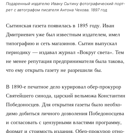
Пода­рен­ный изда­те­лю Ива­ну Сыти­ну фото­гра­фи­че­ский порт­
рет с авто­гра­фом писа­те­ля Анто­на Чехо­ва. 1897 год
Сытин­ская газе­та появи­лась в 1895 году. Иван
Дмит­ри­е­вич уже был извест­ным изда­те­лем, имел
типо­гра­фию и сеть мага­зи­нов. Сытин выпус­кал
пери­о­ди­ку — изда­вал жур­нал «Вокруг све­та». Тем
не менее репу­та­ция пред­при­ни­ма­те­ля была тако­ва,
что ему открыть газе­ту не раз­ре­ши­ли бы.
В 1890‑е печат­ное дело кури­ро­вал обер-про­ку­рор
Свя­тей­ше­го сино­да, цар­ский вель­мо­жа Кон­стан­тин
Побе­до­нос­цев. Для откры­тия газе­ты было необ­хо­
ди­мо добить­ся лич­но­го доз­во­ле­ния Побе­до­нос­це­ва
и согла­со­вать с цен­зур­ны­ми вла­стя­ми про­грам­му,
фор­мат и сто­и­мость изда­ния. Обер-про­ку­рор отно­