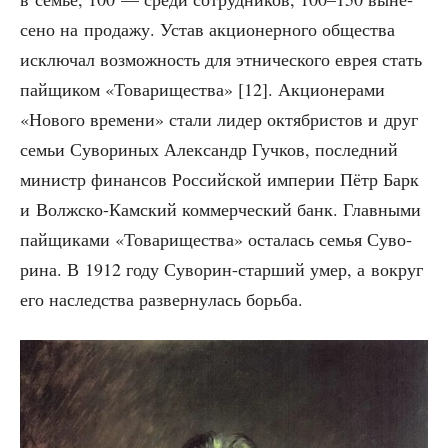
се­но на про­да­жу. Устав акци­о­нер­но­го обще­ства
исклю­чал воз­мож­ность для этни­че­ско­го еврея стать
пай­щи­ком «Това­ри­ще­ства» [12]. Акци­о­не­ра­ми
«Ново­го вре­ме­ни» ста­ли лидер октяб­ри­стов и друг
семьи Суво­ри­ных Алек­сандр Гуч­ков, послед­ний
министр финан­сов Рос­сий­ской импе­рии Пётр Барк
и Волж­ско-Кам­ский ком­мер­че­ский банк. Глав­ны­ми
пай­щи­ка­ми «Това­ри­ще­ства» оста­лась семья Суво­
ри­на. В 1912 году Суво­рин-стар­ший умер, а вокруг
его наслед­ства раз­вер­ну­лась борьба.