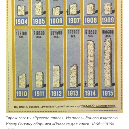
Тираж газе­ты «Рус­ское сло­во». Из посвящённого изда­те­лю
Ива­ну Сыти­ну сбор­ни­ка «Пол­ве­ка для кни­ги. 1866—1916».