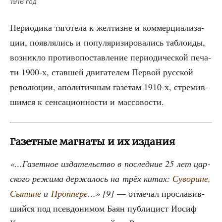
1916 год
Пери­о­ди­ка тяго­те­ла к жел­тизне и ком­мер­ци­а­ли­за­
ции, появ­ля­лись и попу­ля­ри­зи­ро­ва­лись таб­ло­и­ды,
воз­ник­ло про­ти­во­по­став­ле­ние пери­о­ди­че­ской печа­
ти 1900‑х, став­шей дви­га­те­лем Пер­вой рус­ской
рево­лю­ции, апо­ли­тич­ным газе­там 1910‑х, стре­мив­
шим­ся к сен­са­ци­он­но­сти и массовости.
Газетные магнаты и их издания
«…Газет­ное изда­тель­ство в послед­ние 25 лет цар­
ско­го режи­ма дер­жа­лось на трёх китах:
Суво­рине,
Сытине
и
Про­п­пе­ре
…» [9]
— отме­чал про­сла­вив­
ший­ся под псев­до­ни­мом Баян пуб­ли­цист Иосиф