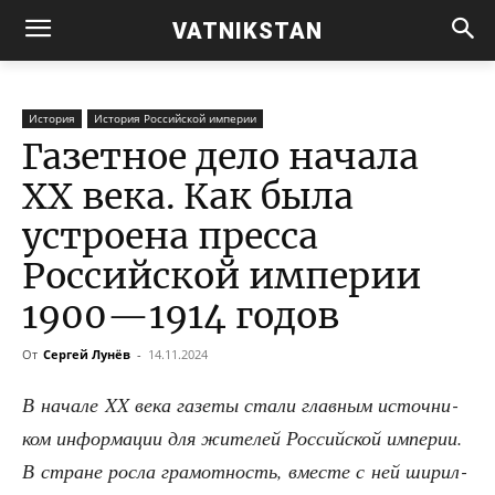
VATNIKSTAN
История
История Российской империи
Газетное дело начала
XX века. Как была
устроена пресса
Российской империи
1900—1914 годов
От
Сергей Лунёв
-
14.11.2024
В нача­ле XX века газе­ты ста­ли глав­ным источ­ни­
ком инфор­ма­ции для жите­лей Рос­сий­ской импе­рии.
В стране рос­ла гра­мот­ность, вме­сте с ней ширил­