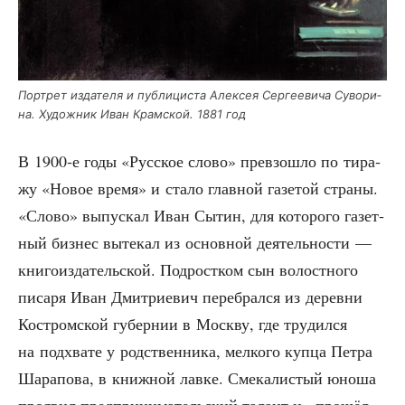
Порт­рет изда­те­ля и пуб­ли­ци­ста Алек­сея Сер­ге­е­ви­ча Суво­ри­
на. Худож­ник Иван Крам­ской. 1881 год
В 1900‑е годы «Рус­ское сло­во» пре­взо­шло по тира­
жу «Новое вре­мя» и ста­ло глав­ной газе­той стра­ны.
«Сло­во» выпус­кал Иван Сытин, для кото­ро­го газет­
ный биз­нес выте­кал из основ­ной дея­тель­но­сти —
кни­го­из­да­тель­ской. Под­рост­ком сын волост­но­го
писа­ря Иван Дмит­ри­е­вич пере­брал­ся из дерев­ни
Костром­ской губер­нии в Моск­ву, где тру­дил­ся
на под­хва­те у род­ствен­ни­ка, мел­ко­го куп­ца Пет­ра
Шара­по­ва, в книж­ной лав­ке. Сме­ка­ли­стый юно­ша