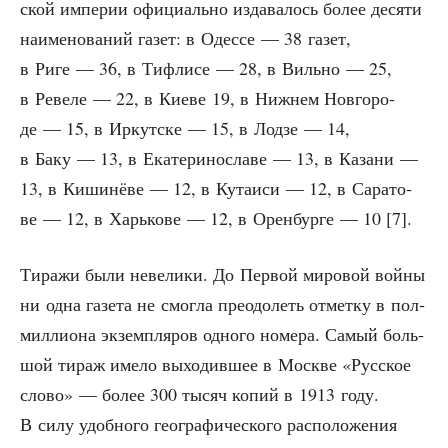
ской импе­рии офи­ци­аль­но изда­ва­лось более деся­ти
наиме­но­ва­ний газет: в Одес­се — 38 газет,
в Риге — 36, в Тифли­се — 28, в Виль­но — 25,
в Реве­ле — 22, в Кие­ве 19, в Ниж­нем Нов­го­ро­
де — 15, в Иркут­ске — 15, в Лод­зе — 14,
в Баку — 13, в Ека­те­ри­но­сла­ве — 13, в Каза­ни —
13, в Киши­нё­ве — 12, в Кута­и­си — 12, в Сара­то­
ве — 12, в Харь­ко­ве — 12, в Орен­бур­ге — 10 [7].
Тира­жи были неве­ли­ки. До Пер­вой миро­вой вой­ны
ни одна газе­та не смог­ла пре­одо­леть отмет­ку в пол­
мил­ли­о­на экзем­пля­ров одно­го номе­ра. Самый боль­
шой тираж име­ло выхо­див­шее в Москве «Рус­ское
сло­во» — более 300 тысяч копий в 1913 году.
В силу удоб­но­го гео­гра­фи­че­ско­го рас­по­ло­же­ния