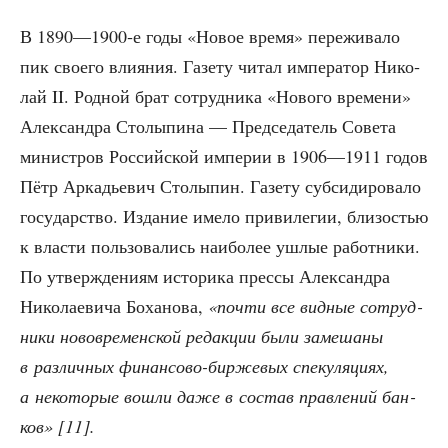
В 1890—1900‑е годы «Новое вре­мя» пере­жи­ва­ло
пик сво­е­го вли­я­ния. Газе­ту читал импе­ра­тор Нико­
лай II. Род­ной брат сотруд­ни­ка «Ново­го вре­ме­ни»
Алек­сандра Сто­лы­пи­на — Пред­се­да­тель Сове­та
мини­стров Рос­сий­ской импе­рии в 1906—1911 годов
Пётр Арка­дье­вич Сто­лы­пин. Газе­ту суб­си­ди­ро­ва­ло
госу­дар­ство. Изда­ние име­ло при­ви­ле­гии, бли­зо­стью
к вла­сти поль­зо­ва­лись наи­бо­лее ушлые работ­ни­ки.
По утвер­жде­ни­ям исто­ри­ка прес­сы Алек­сандра
Нико­ла­е­ви­ча Боха­но­ва,
«почти все вид­ные сотруд­
ни­ки ново­вре­мен­ской редак­ции были заме­ша­ны
в раз­лич­ных финан­со­во-бир­же­вых спе­ку­ля­ци­ях,
а неко­то­рые вошли даже в состав прав­ле­ний бан­
ков» [11].