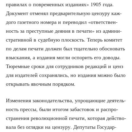
пра­ви­лах о по­вре­мен­ных из­да­ни­ях» 1905 года.
Доку­мент отме­нял пред­ва­ри­тель­ную цен­зу­ру каж­
до­го газет­но­го номе­ра и пере­во­дил «ответ­ствен­
ность за пре­ступ­ные дея­ния в печа­ти» из адми­ни­
стра­тив­ной в судеб­ную плос­кость. Теперь коми­тет
по делам печа­ти дол­жен был тща­тель­но обос­но­вать
взыс­ка­ния, а изда­ния мог­ли оспо­рить его дово­ды.
Тюрем­ные сро­ки для сотруд­ни­ков редак­ций и ценз
для изда­те­лей сохра­ня­лись, но изда­ния мож­но было
откры­вать явоч­ным порядком.
Изме­не­ния зако­но­да­тель­ства, упро­ща­ю­щие дея­тель­
ность прес­сы, были ито­гом заба­сто­вок и рас­про­
стра­не­ния рево­лю­ци­он­ной печа­ти, кото­рая дей­ство­
ва­ла без огляд­ки на цен­зу­ру. Депу­та­ты Госу­дар­