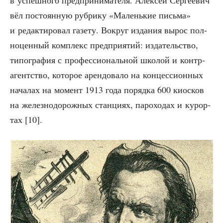
вёл посто­ян­ную руб­ри­ку «Малень­кие пись­ма»
и редак­ти­ро­вал газе­ту. Вокруг изда­ния вырос пол­
но­цен­ный ком­плекс пред­при­я­тий: изда­тель­ство,
типо­гра­фия с про­фес­си­о­наль­ной шко­лой и контр­
агент­ство, кото­рое арен­до­ва­ло на кон­цес­си­он­ных
нача­лах на момент 1913 года поряд­ка 600 киос­ков
на желез­но­до­рож­ных стан­ци­ях, паро­хо­дах и курор­
тах [10].