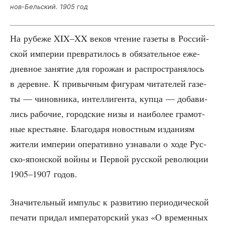
нов-Бель­ский. 1905 год
На рубе­же XIX–XX веков чте­ние газе­ты в Рос­сий­
ской импе­рии пре­вра­ти­лось в обя­за­тель­ное еже­
днев­ное заня­тие для горо­жан и рас­про­стра­ня­лось
в деревне. К при­выч­ным фигу­рам чита­те­лей газе­
ты — чинов­ни­ка, интел­ли­ген­та, куп­ца — доба­ви­
лись рабо­чие, город­ские низы и наи­бо­лее гра­мот­
ные кре­стьяне. Бла­го­да­ря новост­ным изда­ни­ям
жите­ли импе­рии опе­ра­тив­но узна­ва­ли о ходе Рус­
ско-япон­ской вой­ны и Пер­вой рус­ской рево­лю­ции
1905–1907 годов.
Зна­чи­тель­ный импульс к раз­ви­тию пери­о­ди­че­ской
печа­ти при­дал импе­ра­тор­ский указ «О вре­мен­ных