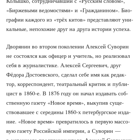
Колыш­ко, сотруд­ни­чав­ший с «Рус­ским сло­вом»,
«Бир­же­вы­ми ведо­мо­стя­ми» и «Граж­да­ни­ном». Био­
гра­фии каж­до­го из «трёх китов» пред­став­ля­ют уни­
каль­ные, непо­хо­жие друг на дру­га исто­рии успеха.
Дво­ря­нин во вто­ром поко­ле­нии Алек­сей Суво­рин
не состо­ял­ся как офи­цер и учи­тель, но реа­ли­зо­вал
себя в жур­на­ли­сти­ке. Алек­сей Сер­ге­е­вич, друг
Фёдо­ра Досто­ев­ско­го, сде­лал себе имя как редак­
тор, кор­ре­спон­дент, теат­раль­ный кри­тик и пуб­ли­
цист в 1860‑е. В 1876 году он начал изда­вать соб­
ствен­ную газе­ту «Новое вре­мя», выку­пив суще­
ство­вав­шее с сере­ди­ны 1860‑х петер­бург­ское изда­
ние. «Новое вре­мя» пре­вра­ти­лось в первую мас­со­
вую газе­ту Рос­сий­ской импе­рии, а Суво­рин —
в успеш­но­го пред­при­ни­ма­те­ля. Алек­сей Сер­ге­е­вич