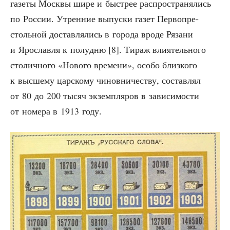
газе­ты Моск­вы шире и быст­рее рас­про­стра­ня­лись
по Рос­сии. Утрен­ние выпус­ки газет Пер­во­пре­
столь­ной достав­ля­лись в горо­да вро­де Ряза­ни
и Яро­слав­ля к полу­дню [8]. Тираж вли­я­тель­но­го
сто­лич­но­го «Ново­го вре­ме­ни», осо­бо близ­ко­го
к выс­ше­му цар­ско­му чинов­ни­че­ству, состав­лял
от 80 до 200 тысяч экзем­пля­ров в зави­си­мо­сти
от номе­ра в 1913 году.