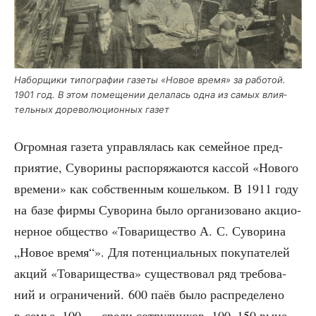
Набор­щи­ки типо­гра­фии газе­ты «Новое вре­мя» за рабо­той.
1901 год. В этом поме­ще­нии дела­лась одна из самых вли­я­
тель­ных доре­во­лю­ци­он­ных газет
Огром­ная газе­та управ­ля­лась как семей­ное пред­
при­я­тие, Суво­ри­ны рас­по­ря­жа­ют­ся кас­сой «Ново­го
вре­ме­ни» как соб­ствен­ным кошель­ком. В 1911 году
на базе фир­мы Суво­ри­на было орга­ни­зо­ва­но акци­о­
нер­ное обще­ство «Това­ри­ще­ство А. С. Суво­ри­на
„Новое вре­мя“». Для потен­ци­аль­ных поку­па­те­лей
акций «Това­ри­ще­ства» суще­ство­вал ряд тре­бо­ва­
ний и огра­ни­че­ний. 600 паёв было рас­пре­де­ле­но
в семье, 100 — сре­ди сотруд­ни­ков, 100–150 выне­