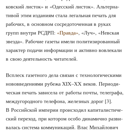
ков­ский листок» и «Одес­ский листок». Аль­тер­на­
ти­вой этим изда­ни­ям ста­ла легаль­ная печать для
рабо­чих, в основ­ном сосре­до­то­чен­ная в руках
групп внут­ри РСДРП:
«Прав­да»
, «Луч», «Нев­ская
звез­да». Рабо­чие газе­ты име­ли поли­ти­зи­ро­ван­ный
харак­тер пода­чи инфор­ма­ции и актив­но вовле­ка­ли
в свою дея­тель­ность читателей.
Всплеск газет­но­го дела свя­зан с тех­но­ло­ги­че­ски­ми
ново­вве­де­ни­я­ми рубе­жа XIX–XX веков. Пери­о­ди­
че­ская печать зави­се­ла от рабо­ты почты, теле­гра­фа,
меж­ду­го­род­но­го теле­фо­на, желез­ных дорог [3].
В Рос­сий­ской импе­рии про­ис­хо­дил капи­та­ли­сти­че­
ский пере­ход, при кото­ром осо­бо дина­мич­но раз­ви­
ва­лась систе­ма ком­му­ни­ка­ций. Влас Михай­ло­вич