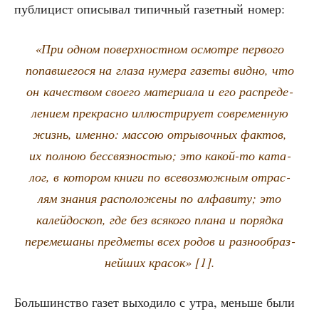
пуб­ли­цист опи­сы­вал типич­ный газет­ный номер:
«При одном поверх­ност­ном осмот­ре пер­во­го
попав­ше­го­ся на гла­за нуме­ра газе­ты вид­но, что
он каче­ством сво­е­го мате­ри­а­ла и его рас­пре­де­
ле­ни­ем пре­крас­но иллю­стри­ру­ет совре­мен­ную
жизнь, имен­но: мас­сою отры­воч­ных фак­тов,
их пол­ною бес­связ­но­стью; это какой-то ката­
лог, в кото­ром кни­ги по все­воз­мож­ным отрас­
лям зна­ния рас­по­ло­же­ны по алфа­ви­ту; это
калей­до­скоп, где без вся­ко­го пла­на и поряд­ка
пере­ме­ша­ны пред­ме­ты всех родов и раз­но­об­раз­
ней­ших кра­сок» [1].
Боль­шин­ство газет выхо­ди­ло с утра, мень­ше были