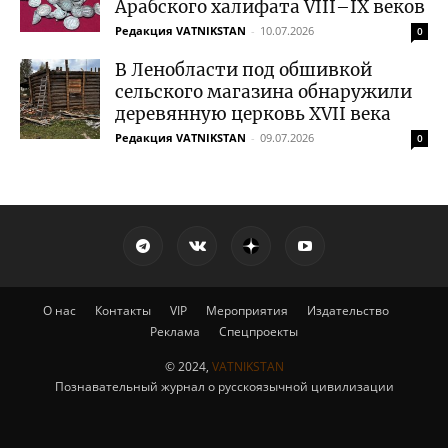
Арабского халифата VIII–IX веков
Редакция VATNIKSTAN
-
10.07.2026
0
В Ленобласти под обшивкой
сельского магазина обнаружили
деревянную церковь XVII века
Редакция VATNIKSTAN
-
09.07.2026
0
О нас
Контакты
VIP
Мероприятия
Издательство
Реклама
Спецпроекты
© 2024,
VATNIKSTAN
Познавательный журнал о русскоязычной цивилизации