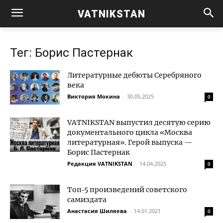
VATNIKSTAN
Тег: Борис Пастернак
Литературные дебюты Серебряного
века
Виктория Мокина
-
30.05.2025
0
VATNIKSTAN выпустил десятую серию
документального цикла «Москва
литературная». Герой выпуска —
Борис Пастернак
Редакция VATNIKSTAN
-
14.04.2025
0
Топ‑5 произведений советского
самиздата
Анастасия Шиляева
-
14.01.2021
0