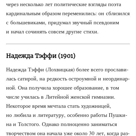
через несколь­ко лет поли­ти­че­ские взгля­ды поэта
кар­ди­наль­ным обра­зом пере­ме­ни­лись: он сбли­зил­ся
с боль­ше­ви­ка­ми, при­ду­мал звуч­ный псев­до­ним
и начал сочи­нять совсем дру­гие стихи.
Надежда Тэффи (1901)
Надеж­да Тэф­фи (Лох­виц­кая) более все­го про­сла­ви­
лась сати­рой, на ред­кость ост­ро­ум­ной и неор­ди­нар­
ной. Она полу­чи­ла хоро­шее обра­зо­ва­ние, в том
чис­ле учи­лась в Литей­ной жен­ской гим­на­зии.
Неко­то­рое вре­мя меч­та­ла стать худож­ни­цей,
но люби­ла и лите­ра­ту­ру, осо­бен­но рабо­ты Пуш­ки­
на и Тол­сто­го. Одна­ко пол­но­цен­но зани­мать­ся
твор­че­ством она нача­ла уже око­ло 30 лет, когда раз­