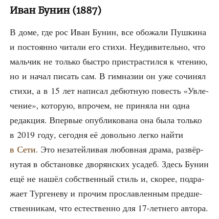
Иван Бунин (1887)
В доме, где рос Иван Бунин, все обо­жа­ли Пуш­ки­на
и посто­ян­но чита­ли его сти­хи. Неуди­ви­тель­но, что
маль­чик не толь­ко быст­ро при­стра­стил­ся к чте­нию,
но и начал писать сам. В гим­на­зии он уже сочи­нял
сти­хи, а в 15 лет напи­сал дебют­ную повесть «Увле­
че­ние», кото­рую, впро­чем, не при­ня­ла ни одна
редак­ция. Впер­вые опуб­ли­ко­ва­на она была толь­ко
в 2019 году, сего­дня её доволь­но лег­ко най­ти
в Сети
. Это неза­тей­ли­вая любов­ная дра­ма, раз­вёр­
ну­тая в обста­нов­ке дво­рян­ских уса­деб. Здесь Бунин
ещё не нашёл соб­ствен­ный стиль и, ско­рее, под­ра­
жа­ет Тур­ге­не­ву и про­чим про­слав­лен­ным пред­ше­
ствен­ни­кам, что есте­ствен­но для 17-лет­не­го автора.