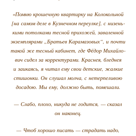
«Пом­ню кро­шеч­ную квар­тир­ку на Коло­коль­ной
[на самом деле в Куз­неч­ном пере­ул­ке], с низень­
ки­ми потол­ка­ми тес­ной при­хо­жей, зава­лен­ной
экзем­пля­ра­ми „Бра­тьев Кара­ма­зо­вых“, и почти
такой же тес­ный каби­нет, где Фёдор Михай­ло­
вич сидел за кор­рек­ту­ра­ми. Крас­нея, блед­нея
и заи­ка­ясь, я читал ему свои дет­ские, жал­кие
сти­шон­ки. Он слу­шал мол­ча, с нетер­пе­ли­вою
доса­дою. Мы ему, долж­но быть, помешали.
— Сла­бо, пло­хо, нику­да не годит­ся, — ска­зал
он наконец.
— Чтоб хоро­шо писать — стра­дать надо,