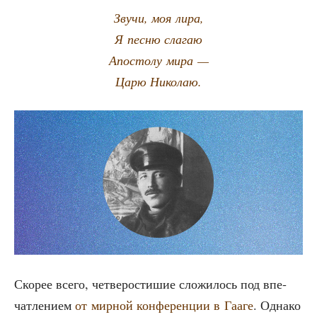
Зву­чи, моя лира,
Я пес­ню слагаю
Апо­сто­лу мира —
Царю Николаю.
Ско­рее все­го, чет­ве­ро­сти­шие сло­жи­лось под впе­
чат­ле­ни­ем
от мир­ной кон­фе­рен­ции в Гаа­ге
. Одна­ко