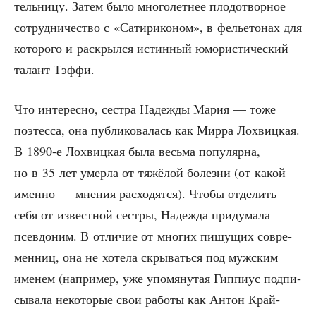
тель­ни­цу. Затем было мно­го­лет­нее пло­до­твор­ное
сотруд­ни­че­ство с «Сати­ри­ко­ном», в фелье­то­нах для
кото­ро­го и рас­крыл­ся истин­ный юмо­ри­сти­че­ский
талант Тэффи.
Что инте­рес­но, сест­ра Надеж­ды Мария — тоже
поэтес­са, она пуб­ли­ко­ва­лась как Мир­ра Лох­виц­кая.
В 1890‑е Лох­виц­кая была весь­ма попу­ляр­на,
но в 35 лет умер­ла от тяжё­лой болез­ни (от какой
имен­но — мне­ния рас­хо­дят­ся). Что­бы отде­лить
себя от извест­ной сест­ры, Надеж­да при­ду­ма­ла
псев­до­ним. В отли­чие от мно­гих пишу­щих совре­
мен­ниц, она не хоте­ла скры­вать­ся под муж­ским
име­нем (напри­мер, уже упо­мя­ну­тая Гип­пи­ус под­пи­
сы­ва­ла неко­то­рые свои рабо­ты как Антон Край­