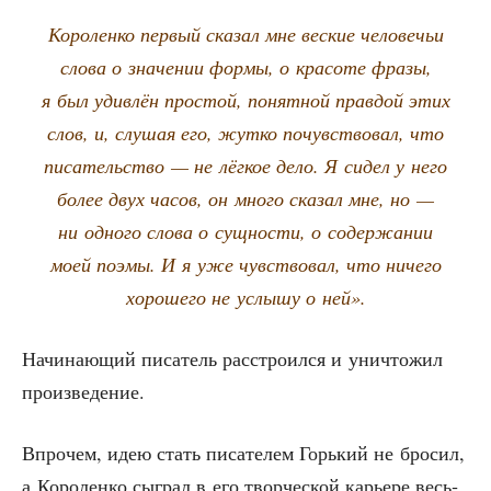
Коро­лен­ко пер­вый ска­зал мне вес­кие чело­ве­чьи
сло­ва о зна­че­нии фор­мы, о кра­со­те фра­зы,
я был удив­лён про­стой, понят­ной прав­дой этих
слов, и, слу­шая его, жут­ко почув­ство­вал, что
писа­тель­ство — не лёг­кое дело. Я сидел у него
более двух часов, он мно­го ска­зал мне, но —
ни одно­го сло­ва о сущ­но­сти, о содер­жа­нии
моей поэ­мы. И я уже чув­ство­вал, что ниче­го
хоро­ше­го не услы­шу о ней».
Начи­на­ю­щий писа­тель рас­стро­ил­ся и уни­что­жил
произведение.
Впро­чем, идею стать писа­те­лем Горь­кий не бро­сил,
а Коро­лен­ко сыг­рал в его твор­че­ской карье­ре весь­