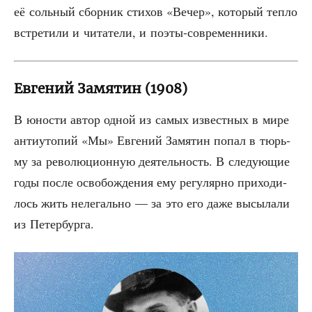
её соль­ный сбор­ник сти­хов «Вечер», кото­рый теп­ло
встре­ти­ли и чита­те­ли, и поэты-современники.
Евгений Замятин (1908)
В юно­сти автор одной из самых извест­ных в мире
анти­уто­пий «Мы» Евге­ний Замя­тин попал в тюрь­
му за рево­лю­ци­он­ную дея­тель­ность. В сле­ду­ю­щие
годы после осво­бож­де­ния ему регу­ляр­но при­хо­ди­
лось жить неле­галь­но — за это его даже высы­ла­ли
из Петербурга.