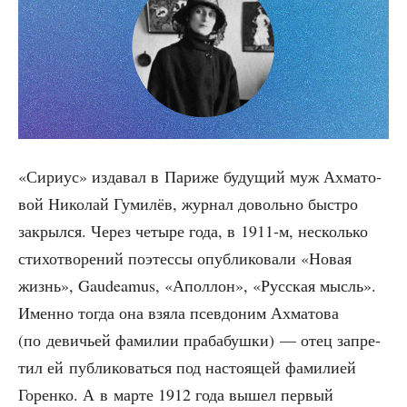
«Сири­ус» изда­вал в Пари­же буду­щий муж Ахма­то­
вой Нико­лай Гуми­лёв, жур­нал доволь­но быст­ро
закрыл­ся. Через четы­ре года, в 1911‑м, несколь­ко
сти­хо­тво­ре­ний поэтес­сы опуб­ли­ко­ва­ли «Новая
жизнь», Gaudeamus, «Апол­лон», «Рус­ская мысль».
Имен­но тогда она взя­ла псев­до­ним Ахма­то­ва
(по деви­чьей фами­лии пра­ба­буш­ки) — отец запре­
тил ей пуб­ли­ко­вать­ся под насто­я­щей фами­ли­ей
Горен­ко. А в мар­те 1912 года вышел пер­вый