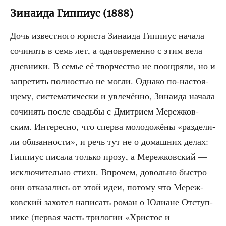
Зинаида Гиппиус (1888)
Дочь извест­но­го юри­ста Зина­и­да Гип­пи­ус нача­ла
сочи­нять в семь лет, а одно­вре­мен­но с этим вела
днев­ни­ки. В семье её твор­че­ство не поощ­ря­ли, но и
запре­тить пол­но­стью не мог­ли. Одна­ко по-насто­я­
ще­му, систе­ма­ти­че­ски и увле­чён­но, Зина­и­да нача­ла
сочи­нять после сва­дьбы с Дмит­ри­ем Мереж­ков­
ским. Инте­рес­но, что спер­ва моло­до­жё­ны «раз­де­ли­
ли обя­зан­но­сти», и речь тут не о домаш­них делах:
Гип­пи­ус писа­ла толь­ко про­зу, а Мереж­ков­ский —
исклю­чи­тель­но сти­хи. Впро­чем, доволь­но быст­ро
они отка­за­лись от этой идеи, пото­му что Мереж­
ков­ский захо­тел напи­сать роман о Юли­ане Отступ­
ни­ке (пер­вая часть три­ло­гии «Хри­стос и