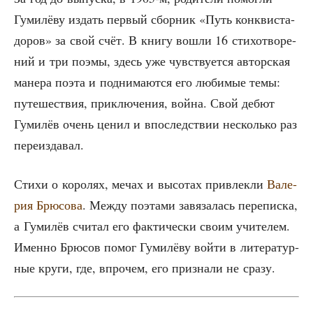
Гуми­лё­ву издать пер­вый сбор­ник «Путь кон­кви­ста­
до­ров» за свой счёт. В кни­гу вошли 16 сти­хо­тво­ре­
ний и три поэ­мы, здесь уже чув­ству­ет­ся автор­ская
мане­ра поэта и под­ни­ма­ют­ся его люби­мые темы:
путе­ше­ствия, при­клю­че­ния, вой­на. Свой дебют
Гуми­лёв очень ценил и впо­след­ствии несколь­ко раз
переиздавал.
Сти­хи о коро­лях, мечах и высо­тах при­влек­ли
Вале­
рия Брю­со­ва
. Меж­ду поэта­ми завя­за­лась пере­пис­ка,
а Гуми­лёв счи­тал его фак­ти­че­ски сво­им учи­те­лем.
Имен­но Брю­сов помог Гуми­лё­ву вой­ти в лите­ра­тур­
ные кру­ги, где, впро­чем, его при­зна­ли не сразу.