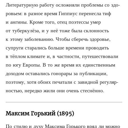
Лите­ра­тур­ную рабо­ту ослож­ня­ли про­бле­мы со здо­
ро­вьем: в раз­ное вре­мя Гип­пи­ус пере­нес­ла тиф
и анги­ны. Кро­ме того, отец поэтес­сы умер
от тубер­ку­лё­за, и у неё тоже была склон­ность
к это­му забо­ле­ва­нию. Что­бы сбе­речь здо­ро­вье,
супру­ги ста­ра­лись боль­ше вре­ме­ни про­во­дить
в тёп­лом кли­ма­те и, в част­но­сти, путе­ше­ство­ва­ли
по югу Евро­пы. В то же вре­мя их един­ствен­ным
дохо­дом оста­ва­лись гоно­ра­ры за пуб­ли­ка­ции,
поэто­му, хотя обо­их печа­та­ли с завид­ной регу­ляр­
но­стью, неред­ко жили они очень стеснённо.
Максим Горький (1895)
По сти­лю и духу Мак­си­ма Горь­ко­го вряд ли мож­но