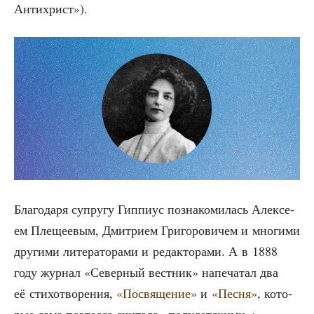
Антихрист»).
Бла­го­да­ря супру­гу Гип­пи­ус позна­ко­ми­лась Алек­се­
ем Пле­ще­е­вым, Дмит­ри­ем Гри­го­ро­ви­чем и мно­ги­ми
дру­ги­ми лите­ра­то­ра­ми и редак­то­ра­ми. А в 1888
году жур­нал «Север­ный вест­ник» напе­ча­тал два
её сти­хо­тво­ре­ния,
«Посвя­ще­ние»
и
«Пес­ня»
, кото­
рые сама поэтес­са счи­та­ла «полу­дет­ски­ми»: