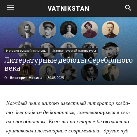
VATNIKSTAN
История русской культуры
История русской литературы
Литературные дебюты Серебряного
века
От
Виктория Мокина
-
30.05.2025
Каж­дый ныне широ­ко извест­ный лите­ра­тор когда-
то был роб­ким дебю­тан­том, сомне­ва­ю­щим­ся в сво­
их спо­соб­но­стях. Кого-то на стар­те без­жа­лост­но
кри­ти­ко­ва­ли леген­дар­ные совре­мен­ни­ки, дру­гих пуб­