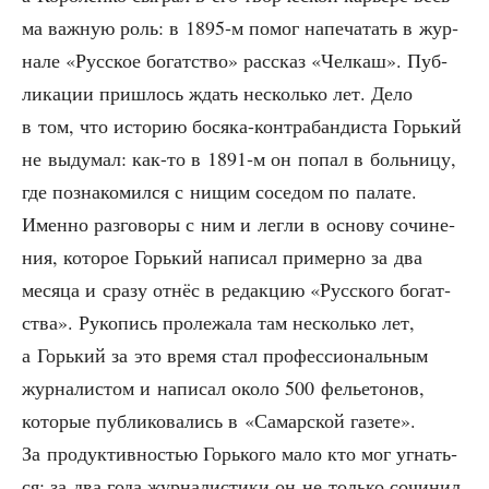
ма важ­ную роль: в 1895‑м помог напе­ча­тать в жур­
на­ле «Рус­ское богат­ство» рас­сказ «Чел­каш». Пуб­
ли­ка­ции при­шлось ждать несколь­ко лет. Дело
в том, что исто­рию бося­ка-кон­тра­бан­ди­ста Горь­кий
не выду­мал: как-то в 1891‑м он попал в боль­ни­цу,
где позна­ко­мил­ся с нищим сосе­дом по пала­те.
Имен­но раз­го­во­ры с ним и лег­ли в осно­ву сочи­не­
ния, кото­рое Горь­кий напи­сал при­мер­но за два
меся­ца и сра­зу отнёс в редак­цию «Рус­ско­го богат­
ства». Руко­пись про­ле­жа­ла там несколь­ко лет,
а Горь­кий за это вре­мя стал про­фес­си­о­наль­ным
жур­на­ли­стом и напи­сал око­ло 500 фелье­то­нов,
кото­рые пуб­ли­ко­ва­лись в «Самар­ской газе­те».
За про­дук­тив­но­стью Горь­ко­го мало кто мог угнать­
ся: за два года жур­на­ли­сти­ки он не толь­ко сочи­нил