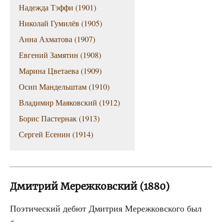
Надеж­да Тэф­фи (1901)
Нико­лай Гуми­лёв (1905)
Анна Ахма­то­ва (1907)
Евге­ний Замя­тин (1908)
Мари­на Цве­та­е­ва (1909)
Осип Ман­дель­штам (1910)
Вла­ди­мир Мая­ков­ский (1912)
Борис Пастер­нак (1913)
Сер­гей Есе­нин (1914)
Дмитрий Мережковский (1880)
Поэ­ти­че­ский дебют Дмит­рия Мереж­ков­ско­го был