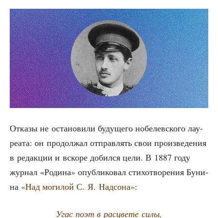
Отка­зы не оста­но­ви­ли буду­ще­го нобе­лев­ско­го лау­
ре­а­та: он про­дол­жал отправ­лять свои про­из­ве­де­ния
в редак­ции и вско­ре добил­ся цели. В 1887 году
жур­нал «Роди­на» опуб­ли­ко­вал сти­хо­тво­ре­ния Буни­
на
«Над моги­лой С. Я. Над­со­на»
:
Угас поэт в рас­цве­те силы,