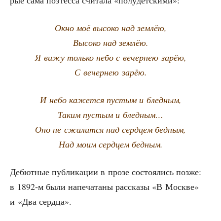
Окно моё высо­ко над землёю,
Высо­ко над землёю.
Я вижу толь­ко небо с вечер­нею зарёю,
С вечер­нею зарёю.
И небо кажет­ся пустым и бледным,
Таким пустым и бледным…
Оно не сжа­лит­ся над серд­цем бедным,
Над моим серд­цем бедным.
Дебют­ные пуб­ли­ка­ции в про­зе состо­я­лись поз­же:
в 1892‑м были напе­ча­та­ны рас­ска­зы «В Москве»
и «Два сердца».