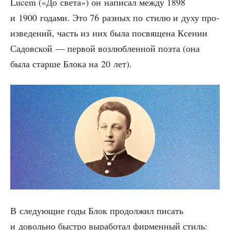
Lucem («До све­та») он напи­сал меж­ду 1898
и 1900 года­ми. Это 76 раз­ных по сти­лю и духу про­
из­ве­де­ний, часть из них была посвя­ще­на Ксе­нии
Садов­ской — пер­вой воз­люб­лен­ной поэта (она
была стар­ше Бло­ка на 20 лет).
В сле­ду­ю­щие годы Блок про­дол­жил писать
и доволь­но быст­ро выра­бо­тал фир­мен­ный стиль: