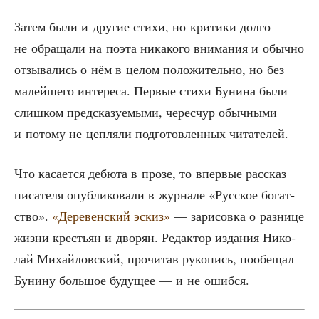
Затем были и дру­гие сти­хи, но кри­ти­ки дол­го
не обра­ща­ли на поэта ника­ко­го вни­ма­ния и обыч­но
отзы­ва­лись о нём в целом поло­жи­тель­но, но без
малей­ше­го инте­ре­са. Пер­вые сти­хи Буни­на были
слиш­ком пред­ска­зу­е­мы­ми, черес­чур обыч­ны­ми
и пото­му не цеп­ля­ли под­го­тов­лен­ных читателей.
Что каса­ет­ся дебю­та в про­зе, то впер­вые рас­сказ
писа­те­ля опуб­ли­ко­ва­ли в жур­на­ле «Рус­ское богат­
ство».
«Дере­вен­ский эскиз»
— зари­сов­ка о раз­ни­це
жиз­ни кре­стьян и дво­рян. Редак­тор изда­ния Нико­
лай Михай­лов­ский, про­чи­тав руко­пись, пообе­щал
Буни­ну боль­шое буду­щее — и не ошибся.