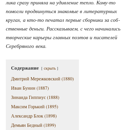
ли­ка сра­зу при­ня­ла на удив­ле­ние теп­ло. Кому-то
помог­ли про­дви­нуть­ся зна­ко­мые в лите­ра­тур­ных
кру­гах, а кто-то печа­тал пер­вые сбор­ни­ки за соб­
ствен­ные день­ги. Рас­ска­зы­ва­ем, с чего начи­на­лись
твор­че­ские карье­ры глав­ных поэтов и писа­те­лей
Сереб­ря­но­го века.
Содер­жа­ние
скрыть
Дмит­рий Мереж­ков­ский (1880)
Иван Бунин (1887)
Зина­и­да Гип­пи­ус (1888)
Мак­сим Горь­кий (1895)
Алек­сандр Блок (1898)
Демьян Бед­ный (1899)