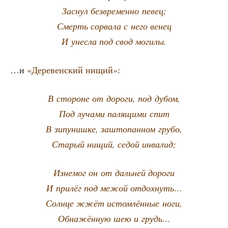
Заснул без­вре­мен­но певец;
Смерть сорва­ла с него венец
И унес­ла под свод могилы.
…и
«Дере­вен­ский нищий»
:
В сто­роне от доро­ги, под дубом,
Под луча­ми паля­щи­ми спит
В зипу­ниш­ке, зашто­пан­ном грубо,
Ста­рый нищий, седой инвалид;
Изне­мог он от даль­ней дороги
И при­лёг под межой отдохнуть…
Солн­це жжёт истом­лён­ные ноги,
Обна­жён­ную шею и грудь…