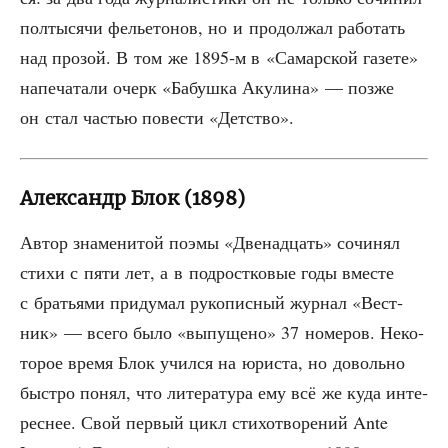
пол­ты­ся­чи фелье­то­нов, но и про­дол­жал рабо­тать
над про­зой. В том же 1895‑м в «Самар­ской газе­те»
напе­ча­та­ли очерк «Бабуш­ка Аку­ли­на» — поз­же
он стал частью пове­сти «Дет­ство».
Александр Блок (1898)
Автор зна­ме­ни­той поэ­мы «Две­на­дцать» сочи­нял
сти­хи с пяти лет, а в под­рост­ко­вые годы вме­сте
с бра­тья­ми при­ду­мал руко­пис­ный жур­нал «Вест­
ник» — все­го было «выпу­ще­но» 37 номе­ров. Неко­
то­рое вре­мя Блок учил­ся на юри­ста, но доволь­но
быст­ро понял, что лите­ра­ту­ра ему всё же куда инте­
рес­нее. Свой пер­вый цикл сти­хо­тво­ре­ний Ante