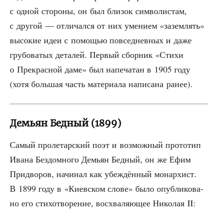
с одной сто­ро­ны, он был бли­зок сим­во­ли­стам,
с дру­гой — отли­чал­ся от них уме­ни­ем «зазем­лять»
высо­кие идеи с помо­щью повсе­днев­ных и даже
гру­бо­ва­тых дета­лей. Пер­вый сбор­ник «Сти­хи
о Пре­крас­ной даме» был напе­ча­тан в 1905 году
(хотя боль­шая часть мате­ри­а­ла напи­са­на ранее).
Демьян Бедный (1899)
Самый про­ле­тар­ский поэт и воз­мож­ный про­то­тип
Ива­на Без­дом­но­го Демьян Бед­ный, он же Ефим
При­дво­ров, начи­нал как убеж­дён­ный монар­хист.
В 1899 году в «Киев­ском сло­ве» было опуб­ли­ко­ва­
но его сти­хо­тво­ре­ние, вос­хва­ля­ю­щее Нико­лая II: