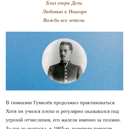
Близ озе­ра Дели,
Любо­вью к Ниагаре
Вожди все летели.
В гим­на­зии Гуми­лёв про­дол­жил прак­ти­ко­вать­ся.
Хотя он учил­ся пло­хо и регу­ляр­но ока­зы­вал­ся под
угро­зой отчис­ле­ния, его жале­ли имен­но за поэ­зию.
За год до выпус­ка, в 1905‑м, роди­те­ли помог­ли