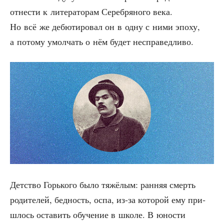
отне­сти к лите­ра­то­рам Сереб­ря­но­го века.
Но всё же дебю­ти­ро­вал он в одну с ними эпо­ху,
а пото­му умол­чать о нём будет несправедливо.
Дет­ство Горь­ко­го было тяжё­лым: ран­няя смерть
роди­те­лей, бед­ность, оспа, из-за кото­рой ему при­
шлось оста­вить обу­че­ние в шко­ле. В юно­сти