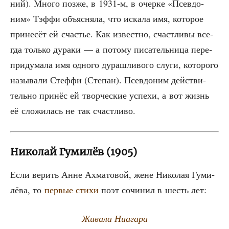
ний). Мно­го поз­же, в 1931‑м, в очер­ке «Псев­до­
ним» Тэф­фи объ­яс­ня­ла, что иска­ла имя, кото­рое
при­не­сёт ей сча­стье. Как извест­но, счаст­ли­вы все­
гда толь­ко дура­ки — а пото­му писа­тель­ни­ца пере­
при­ду­ма­ла имя одно­го дураш­ли­во­го слу­ги, кото­ро­го
назы­ва­ли Стеф­фи (Сте­пан). Псев­до­ним дей­стви­
тель­но при­нёс ей твор­че­ские успе­хи, а вот жизнь
её сло­жи­лась не так счастливо.
Николай Гумилёв (1905)
Если верить Анне Ахма­то­вой, жене Нико­лая Гуми­
лё­ва, то
пер­вые сти­хи
поэт сочи­нил в шесть лет:
Жива­ла Ниагара