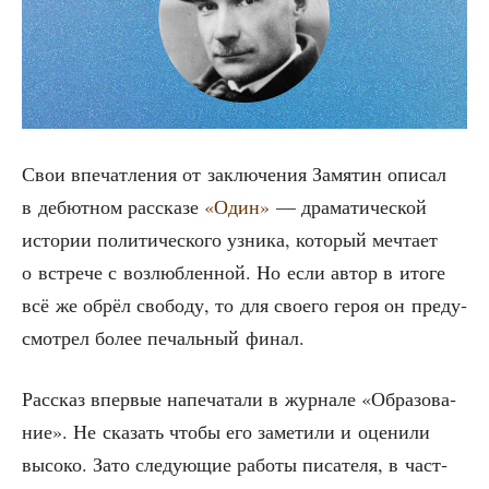
Свои впе­чат­ле­ния от заклю­че­ния Замя­тин опи­сал
в дебют­ном рас­ска­зе
«Один»
— дра­ма­ти­че­ской
исто­рии поли­ти­че­ско­го узни­ка, кото­рый меч­та­ет
о встре­че с воз­люб­лен­ной. Но если автор в ито­ге
всё же обрёл сво­бо­ду, то для сво­е­го героя он преду­
смот­рел более печаль­ный финал.
Рас­сказ впер­вые напе­ча­та­ли в жур­на­ле «Обра­зо­ва­
ние». Не ска­зать что­бы его заме­ти­ли и оце­ни­ли
высо­ко. Зато сле­ду­ю­щие рабо­ты писа­те­ля, в част­