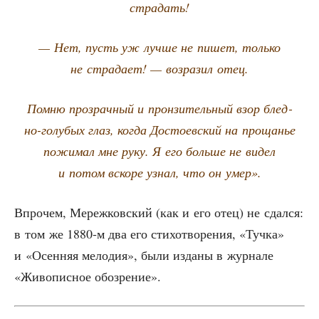
страдать!
— Нет, пусть уж луч­ше не пишет, толь­ко
не стра­да­ет! — воз­ра­зил отец.
Пом­ню про­зрач­ный и прон­зи­тель­ный взор блед­
но-голу­бых глаз, когда Досто­ев­ский на про­ща­нье
пожи­мал мне руку. Я его боль­ше не видел
и потом вско­ре узнал, что он умер».
Впро­чем, Мереж­ков­ский (как и его отец) не сдал­ся:
в том же 1880‑м два его сти­хо­тво­ре­ния, «Туч­ка»
и «Осен­няя мело­дия», были изда­ны в жур­на­ле
«Живо­пис­ное обозрение».