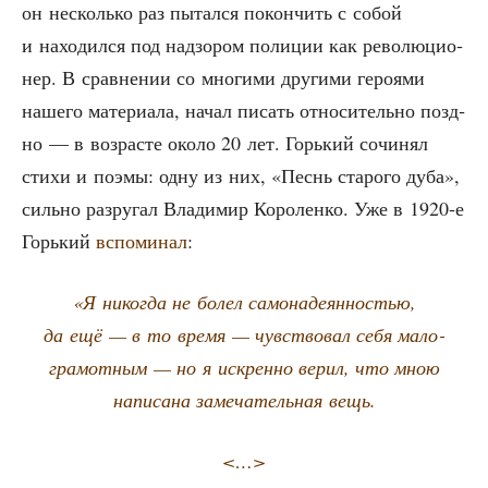
он несколь­ко раз пытал­ся покон­чить с собой
и нахо­дил­ся под над­зо­ром поли­ции как рево­лю­ци­о­
нер. В срав­не­нии со мно­ги­ми дру­ги­ми геро­я­ми
наше­го мате­ри­а­ла, начал писать отно­си­тель­но позд­
но — в воз­расте око­ло 20 лет. Горь­кий сочи­нял
сти­хи и поэ­мы: одну из них, «Песнь ста­ро­го дуба»,
силь­но раз­ру­гал Вла­ди­мир Коро­лен­ко. Уже в 1920‑е
Горь­кий
вспо­ми­нал
:
«Я нико­гда не болел само­на­де­ян­но­стью,
да ещё — в то вре­мя — чув­ство­вал себя мало­
гра­мот­ным — но я искрен­но верил, что мною
напи­са­на заме­ча­тель­ная вещь.
<…>