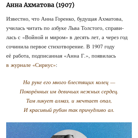
Анна Ахматова (1907)
Извест­но, что Анна Горен­ко, буду­щая Ахма­то­ва,
учи­лась читать по азбу­ке Льва Тол­сто­го, спра­ви­
лась с «Вой­ной и миром» в десять лет, а через год
сочи­ни­ла пер­вое сти­хо­тво­ре­ние. В 1907 году
её рабо­та, под­пи­сан­ная «Анна Г.», появи­лась
в жур­на­ле «Сири­ус»
:
На руке его мно­го бле­стя­щих колец —
Поко­рён­ных им деви­чьих неж­ных сердец.
Там лику­ет алмаз, и меч­та­ет опал,
И кра­си­вый рубин так при­чуд­ли­во ал.