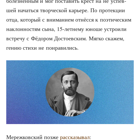
болез­нен­ным и мог поста­вить крест на не успев­
шей начать­ся твор­че­ской карье­ре. По про­тек­ции
отца, кото­рый с вни­ма­ни­ем отнёс­ся к поэ­ти­че­ским
наклон­но­стям сына, 15-лет­не­му юно­ше устро­и­ли
встре­чу с Фёдо­ром Досто­ев­ским. Мяг­ко ска­жем,
гению сти­хи не понравились.
Мереж­ков­ский поз­же
рас­ска­зы­вал
: