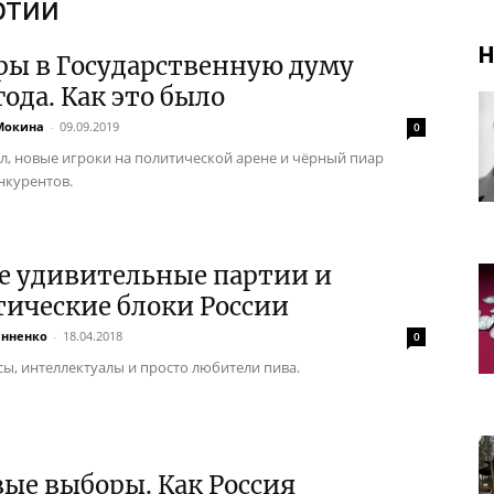
ртии
Н
ры в Государственную думу
года. Как это было
Мокина
-
09.09.2019
0
ил, новые игроки на политической арене и чёрный пиар
нкурентов.
е удивительные партии и
ические блоки России
анненко
-
18.04.2018
0
сы, интеллектуалы и просто любители пива.
ые выборы. Как Россия