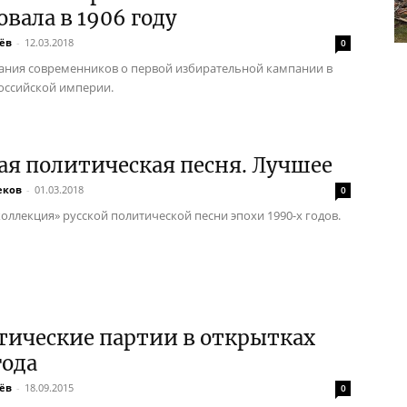
овала в 1906 году
ёв
-
12.03.2018
0
ния современников о первой избирательной кампании в
оссийской империи.
ая политическая песня. Лучшее
еков
-
01.03.2018
0
коллекция» русской политической песни эпохи 1990-х годов.
тические партии в открытках
года
ёв
-
18.09.2015
0