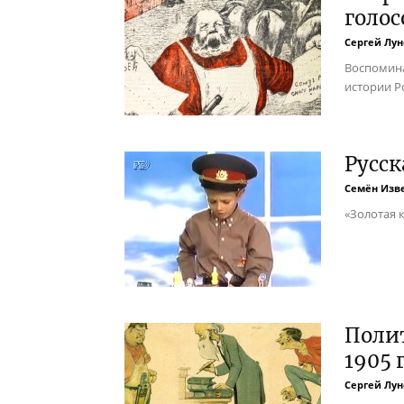
голос
Сергей Лун
Воспомина
истории Р
Русск
Семён Изв
«Золотая 
Поли
1905 
Сергей Лун