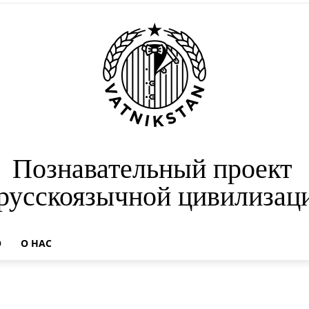
Познавательный проект
 русскоязычной цивилизац
О
О НАС