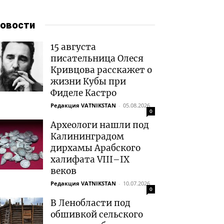
овости
15 августа
писательница Олеся
Кривцова расскажет о
жизни Кубы при
Фиделе Кастро
Редакция VATNIKSTAN
-
05.08.2026
0
Археологи нашли под
Калининградом
дирхамы Арабского
халифата VIII–IX
веков
Редакция VATNIKSTAN
-
10.07.2026
0
В Ленобласти под
обшивкой сельского