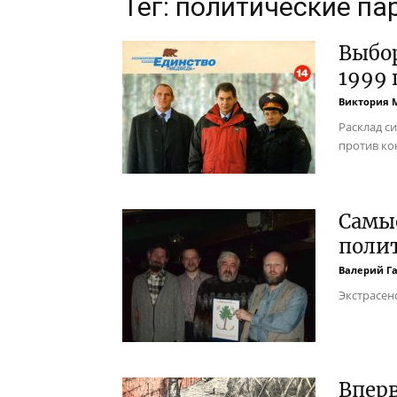
Тег: политические па
Выбо
1999 
Виктория 
Расклад с
против ко
Самы
полит
Валерий Г
Экстрасен
Вперв