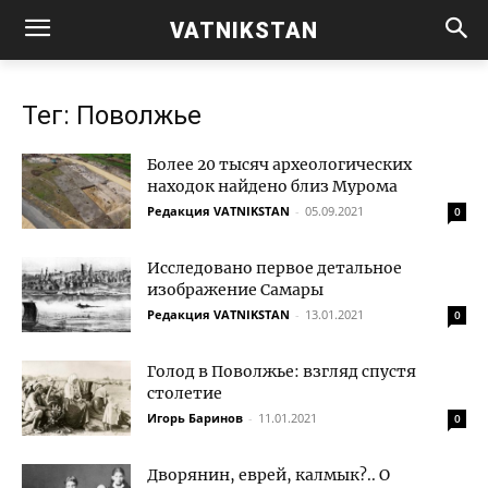
VATNIKSTAN
Тег: Поволжье
Более 20 тысяч археологических
находок найдено близ Мурома
Редакция VATNIKSTAN
-
05.09.2021
0
Исследовано первое детальное
изображение Самары
Редакция VATNIKSTAN
-
13.01.2021
0
Голод в Поволжье: взгляд спустя
столетие
Игорь Баринов
-
11.01.2021
0
Дворянин, еврей, калмык?.. О