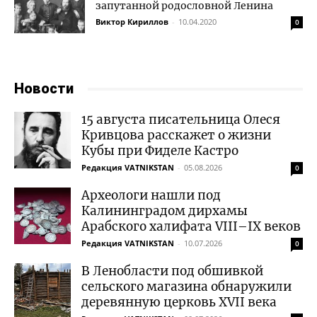
запутанной родословной Ленина
Виктор Кириллов
-
10.04.2020
0
Новости
15 августа писательница Олеся
Кривцова расскажет о жизни
Кубы при Фиделе Кастро
Редакция VATNIKSTAN
-
05.08.2026
0
Археологи нашли под
Калининградом дирхамы
Арабского халифата VIII–IX веков
Редакция VATNIKSTAN
-
10.07.2026
0
В Ленобласти под обшивкой
сельского магазина обнаружили
деревянную церковь XVII века