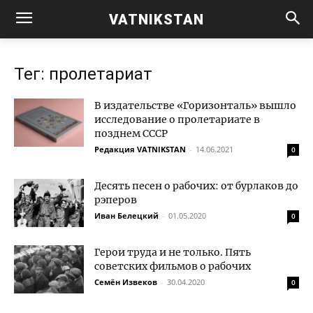
VATNIKSTAN
Тег: пролетариат
В издательстве «Горизонталь» вышло
исследование о пролетариате в
позднем СССР
Редакция VATNIKSTAN
-
14.06.2021
0
Десять песен о рабочих: от бурлаков до
рэперов
Иван Белецкий
-
01.05.2020
0
Герои труда и не только. Пять
советских фильмов о рабочих
Семён Извеков
-
30.04.2020
0