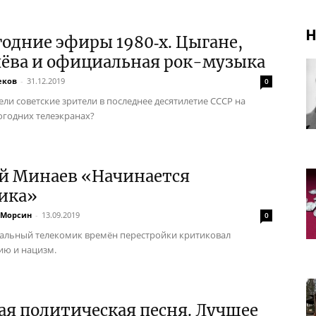
Н
одние эфиры 1980‑х. Цыгане,
чёва и официальная рок-музыка
еков
-
31.12.2019
0
ели советские зрители в последнее десятилетие СССР на
огодних телеэкранах?
ей Минаев «Начинается
тика»
 Морсин
-
13.09.2019
0
альный телекомик времён перестройки критиковал
ю и нацизм.
ая политическая песня. Лучшее