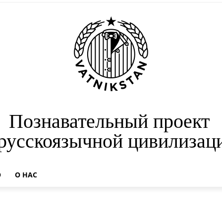
Познавательный проект
 русскоязычной цивилизац
О
О НАС