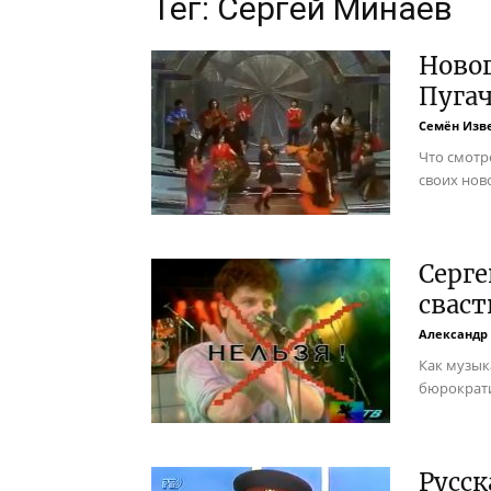
Тег: Сергей Минаев
Новог
Пуга
Семён Изв
Что смотр
своих нов
Серг
свас
Александр
Как музык
бюрократи
Русск