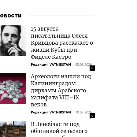
овости
15 августа
писательница Олеся
Кривцова расскажет о
жизни Кубы при
Фиделе Кастро
Редакция VATNIKSTAN
-
05.08.2026
0
Археологи нашли под
Калининградом
дирхамы Арабского
халифата VIII–IX
веков
Редакция VATNIKSTAN
-
10.07.2026
0
В Ленобласти под
обшивкой сельского