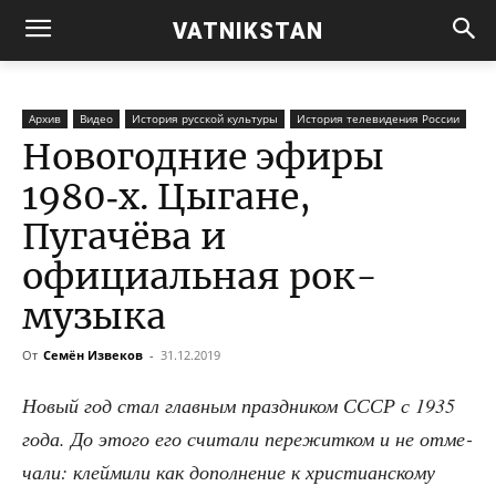
VATNIKSTAN
Архив
Видео
История русской культуры
История телевидения России
Новогодние эфиры
1980‑х. Цыгане,
Пугачёва и
официальная рок-
музыка
От
Семён Извеков
-
31.12.2019
Новый год стал глав­ным празд­ни­ком СССР с 1935
года. До это­го его счи­та­ли пере­жит­ком и не отме­
ча­ли: клей­ми­ли как допол­не­ние к хри­сти­ан­ско­му