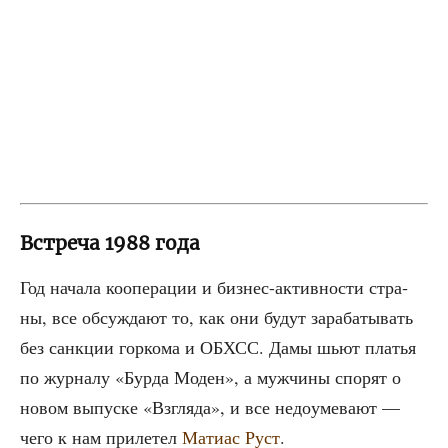
Встреча 1988 года
Год нача­ла коопе­ра­ции и биз­нес-актив­но­сти стра­
ны, все обсуж­да­ют то, как они будут зара­ба­ты­вать
без санк­ции гор­ко­ма и ОБХСС. Дамы шьют пла­тья
по жур­на­лу «Бур­да Моден», а муж­чи­ны спо­рят о
новом выпус­ке «Взгля­да», и все недо­уме­ва­ют —
чего к нам при­ле­тел
Мати­ас Руст
.