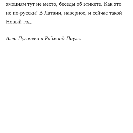
эмо­ци­ям тут не место, бесе­ды об эти­ке­те. Как это
не по-рус­ски! В Лат­вии, навер­ное, и сей­час такой
Новый год.
Алла Пуга­чё­ва и Рай­монд Паулс: