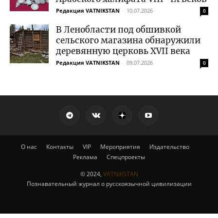
Редакция VATNIKSTAN
-
10.07.2026
0
В Ленобласти под обшивкой
сельского магазина обнаружили
деревянную церковь XVII века
Редакция VATNIKSTAN
-
09.07.2026
0
О нас
Контакты
VIP
Мероприятия
Издательство
Реклама
Спецпроекты
© 2024,
VATNIKSTAN
Познавательный журнал о русскоязычной цивилизации