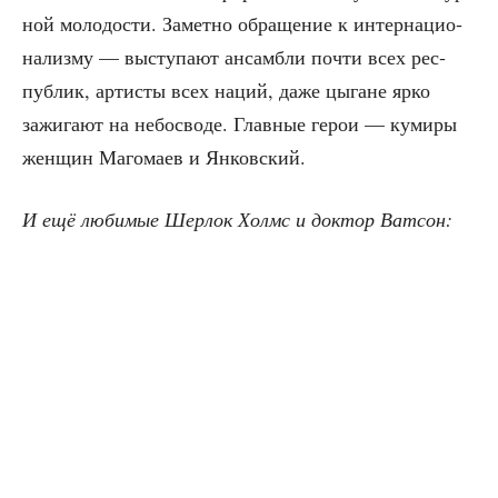
ной моло­до­сти. Замет­но обра­ще­ние к интер­на­ци­о­
на­лиз­му — высту­па­ют ансам­бли почти всех рес­
пуб­лик, арти­сты всех наций, даже цыгане ярко
зажи­га­ют на небо­сво­де. Глав­ные герои — куми­ры
жен­щин Маго­ма­ев и Янковский.
И ещё люби­мые Шер­лок Холмс и док­тор Ватсон: