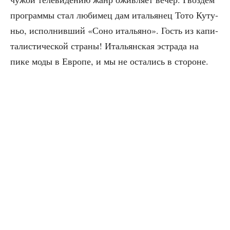
про­грам­мы стал люби­мец дам ита­лья­нец Тото Куту­
ньо, испол­нив­ший «Соно ита­лья­но». Гость из капи­
та­ли­сти­че­ской стра­ны! Ита­льян­ская эст­ра­да на
пике моды в Евро­пе, и мы не оста­лись в стороне.