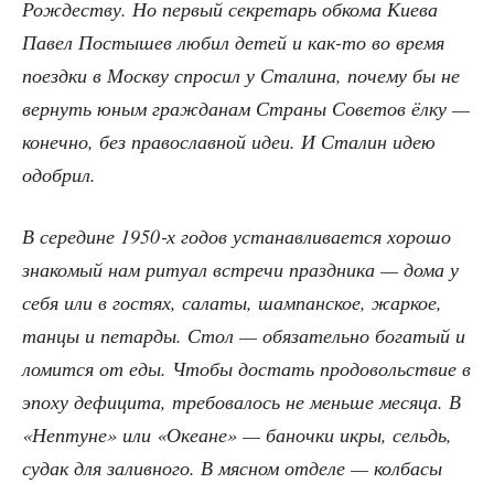
Рож­де­ству. Но пер­вый сек­ре­тарь обко­ма Кие­ва
Павел Посты­шев любил детей и как-то во вре­мя
поезд­ки в Моск­ву спро­сил у Ста­ли­на, поче­му бы не
вер­нуть юным граж­да­нам Стра­ны Сове­тов ёлку —
конеч­но, без пра­во­слав­ной идеи. И Ста­лин идею
одобрил.
В сере­дине 1950‑х годов уста­нав­ли­ва­ет­ся хоро­шо
зна­ко­мый нам риту­ал встре­чи празд­ни­ка — дома у
себя или в гостях, сала­ты, шам­пан­ское, жар­кое,
тан­цы и петар­ды. Стол — обя­за­тель­но бога­тый и
ломит­ся от еды. Что­бы достать про­до­воль­ствие в
эпо­ху дефи­ци­та, тре­бо­ва­лось не мень­ше меся­ца. В
«Неп­туне» или «Оке­ане» — баноч­ки икры, сельдь,
судак для залив­но­го. В мяс­ном отде­ле — кол­ба­сы