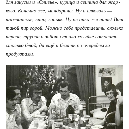
для закус­ки и «Оли­вье», кури­ца и сви­ни­на для жар­
ко­го. Конеч­но же, ман­да­ри­ны. Ну и алко­голь —
шам­пан­ское, вино, коньяк. Ну не пиво же пить! Вот
такой пир горой. Мож­но себе пред­ста­вить, сколь­ко
нер­вов, тру­дов и забот сто­и­ло хозяй­ке гото­вить
столь­ко блюд, да ещё и бегать по оче­ре­дям за
продуктами.