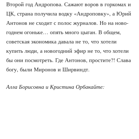
Вто­рой год Андро­по­ва. Сажа­ют воров в гор­ко­мах и
ЦК, стра­на полу­чи­ла вод­ку «Андро­пов­ку», а Юрий
Анто­нов не схо­дит с полос жур­на­лов. Но на ново­
год­нем огонь­ке… опять мно­го цыган. В общем,
совет­ская эко­но­ми­ка дава­ла не то, что хоте­ли
купить люди, а ново­год­ний эфир не то, что хоте­ли
бы они посмот­реть. Где Анто­нов, про­сти­те?! Сла­ва
богу, были Миро­нов и Ширвиндт.
Алла Бори­сов­на и Кри­сти­на Орбакайте: