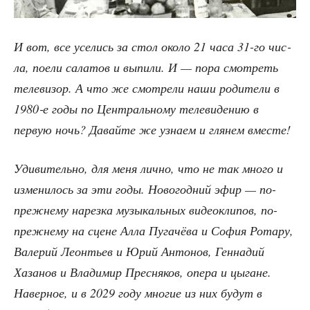
И вот, все усе­лись за стол око­ло 21 часа 31-го чис­
ла, поели сала­тов и выпи­ли. И — пора смот­реть
теле­ви­зор. А что же смот­ре­ли наши роди­те­ли в
1980‑е годы по Цен­траль­но­му теле­ви­де­нию в
первую ночь? Давай­те же узна­ем и гля­нем вместе!
Уди­ви­тель­но, для меня лич­но, что не так мно­го и
изме­ни­лось за эти годы. Ново­год­ний эфир — по-
преж­не­му нарез­ка музы­каль­ных видео­кли­пов, по-
преж­не­му на сцене Алла Пуга­чё­ва и София Рота­ру,
Вале­рий Леон­тьев и Юрий Анто­нов, Ген­на­дий
Хаза­нов и Вла­ди­мир Прес­ня­ков, опе­ра и цыгане.
Навер­ное, и в 2029 году мно­гие из них будут в