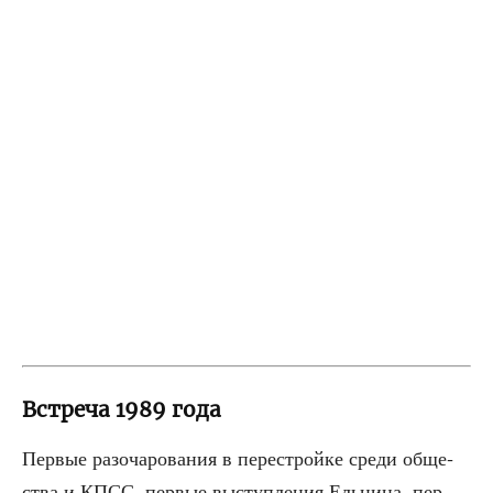
Встреча 1989 года
Пер­вые разо­ча­ро­ва­ния в пере­строй­ке сре­ди обще­
ства и КПСС, пер­вые выступ­ле­ния Ель­ци­на, пер­