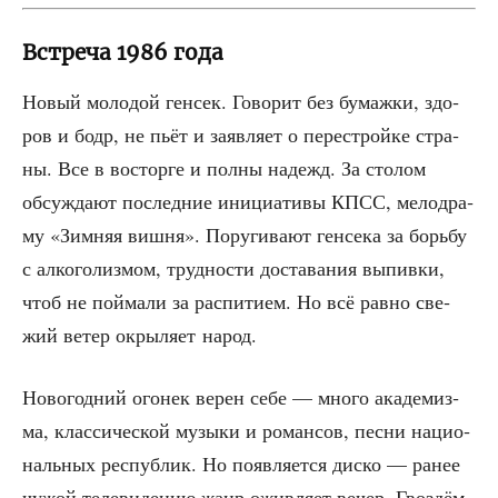
Встреча 1986 года
Новый моло­дой ген­сек. Гово­рит без бумаж­ки, здо­
ров и бодр, не пьёт и заяв­ля­ет о пере­строй­ке стра­
ны. Все в вос­тор­ге и пол­ны надежд. За сто­лом
обсуж­да­ют послед­ние ини­ци­а­ти­вы КПСС, мело­дра­
му «Зим­няя виш­ня». Пору­ги­ва­ют ген­се­ка за борь­бу
с алко­го­лиз­мом, труд­но­сти доста­ва­ния выпив­ки,
чтоб не пой­ма­ли за рас­пи­ти­ем. Но всё рав­но све­
жий ветер окры­ля­ет народ.
Ново­год­ний ого­нек верен себе — мно­го ака­де­миз­
ма, клас­си­че­ской музы­ки и роман­сов, пес­ни наци­о­
наль­ных рес­пуб­лик. Но появ­ля­ет­ся дис­ко — ранее
чужой теле­ви­де­нию жанр ожив­ля­ет вечер. Гвоз­дём