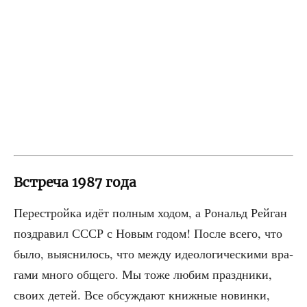
Встреча 1987 года
Пере­строй­ка идёт пол­ным ходом, а Рональд Рей­ган
поздра­вил СССР с Новым годом! После все­го, что
было, выяс­ни­лось, что меж­ду идео­ло­ги­че­ски­ми вра­
га­ми мно­го обще­го. Мы тоже любим празд­ни­ки,
сво­их детей. Все обсуж­да­ют книж­ные новин­ки,