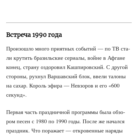
Встреча 1990 года
Про­изо­шло мно­го при­ят­ных собы­тий — по ТВ ста­
ли кру­тить бра­зиль­ские сери­а­лы, войне в Афгане
конец, стра­ну оздо­ро­вил Кашпи­ров­ский. С дру­гой
сто­ро­ны, рух­нул Вар­шав­ский блок, вве­ли тало­ны
на сахар. Король эфи­ра — Невзо­ров и его «600
секунд».
Пер­вая часть празд­нич­ной про­грам­мы была обзо­
ром песен с 1980 по 1990 годы. После же начал­ся
празд­ник. Что пора­жа­ет — откро­вен­ные наря­ды