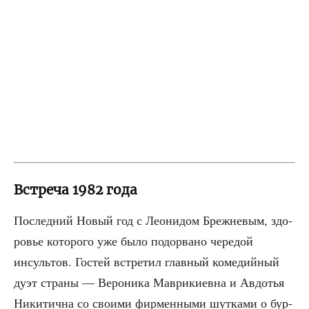
Встреча 1982 года
Послед­ний Новый год с Лео­ни­дом Бреж­не­вым, здо­
ро­вье кото­ро­го уже было подо­рва­но чере­дой
инсуль­тов. Гостей встре­тил глав­ный коме­дий­ный
дуэт стра­ны — Веро­ни­ка Мав­ри­ки­ев­на и Авдо­тья
Ники­тич­на со сво­и­ми фир­мен­ны­ми шут­ка­ми о бур­