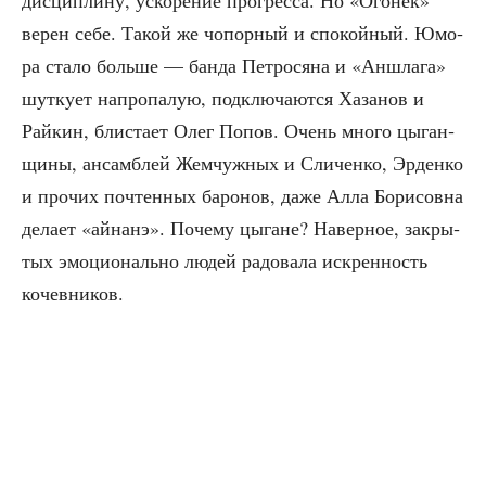
дис­ци­пли­ну, уско­ре­ние про­грес­са. Но «Ого­нёк»
верен себе. Такой же чопор­ный и спо­кой­ный. Юмо­
ра ста­ло боль­ше — бан­да Пет­ро­ся­на и «Аншла­га»
шут­ку­ет напро­па­лую, под­клю­ча­ют­ся Хаза­нов и
Рай­кин, бли­ста­ет Олег Попов. Очень мно­го цыган­
щи­ны, ансам­блей Жем­чуж­ных и Сли­чен­ко, Эрден­ко
и про­чих почтен­ных баро­нов, даже Алла Бори­сов­на
дела­ет «айнанэ». Поче­му цыгане? Навер­ное, закры­
тых эмо­ци­о­наль­но людей радо­ва­ла искрен­ность
кочевников.