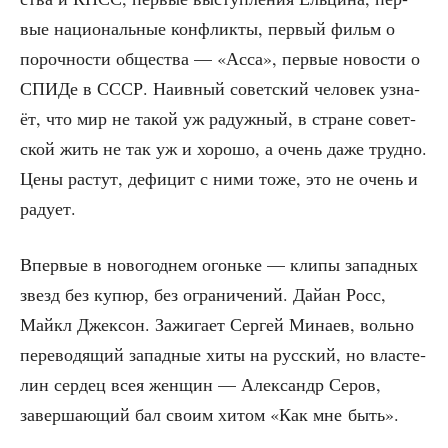
вые наци­о­наль­ные кон­флик­ты, пер­вый фильм о
пороч­но­сти обще­ства — «Асса», пер­вые ново­сти о
СПИ­Де в СССР. Наив­ный совет­ский чело­век узна­
ёт, что мир не такой уж радуж­ный, в стране совет­
ской жить не так уж и хоро­шо, а очень даже труд­но.
Цены рас­тут, дефи­цит с ними тоже, это не очень и
радует.
Впер­вые в ново­год­нем огонь­ке — кли­пы запад­ных
звезд без купюр, без огра­ни­че­ний. Дай­ан Росс,
Май­кл Джек­сон. Зажи­га­ет Сер­гей Мина­ев, воль­но
пере­во­дя­щий запад­ные хиты на рус­ский, но вла­сте­
лин сер­дец всея жен­щин — Алек­сандр Серов,
завер­ша­ю­щий бал сво­им хитом «Как мне быть».