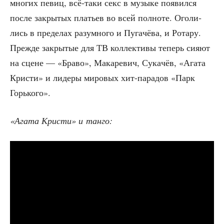
мно­гих певиц, всё-таки секс в музы­ке появил­ся
после закры­тых пла­тьев во всей пол­но­те. Ого­ли­
лись в пре­де­лах разум­но­го и Пуга­чё­ва, и Рота­ру.
Преж­де закры­тые для ТВ кол­лек­ти­вы теперь сия­ют
на сцене — «Бра­во», Мака­ре­вич, Сука­чёв, «Ага­та
Кри­сти» и лиде­ры миро­вых хит-пара­дов «Парк
Горького».
«Ага­та Кри­сти» и танго: