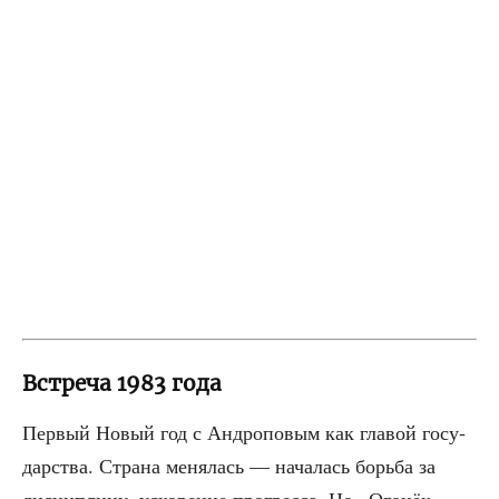
Встреча 1983 года
Пер­вый Новый год с Андро­по­вым как гла­вой госу­
дар­ства. Стра­на меня­лась — нача­лась борь­ба за