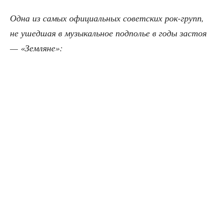
Одна из самых офи­ци­аль­ных совет­ских рок-групп,
не ушед­шая в музы­каль­ное под­по­лье в годы застоя
— «Зем­ляне»: