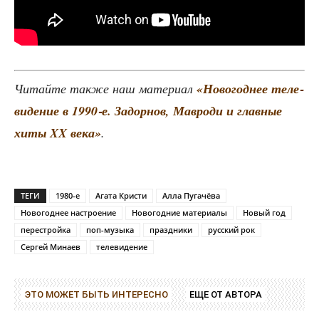
Читай­те так­же наш мате­ри­ал
«Ново­год­нее теле­
ви­де­ние в 1990‑е. Задор­нов, Мав­ро­ди и глав­ные
хиты XX века»
.
ТЕГИ
1980-е
Агата Кристи
Алла Пугачёва
Новогоднее настроение
Новогодние материалы
Новый год
перестройка
поп-музыка
праздники
русский рок
Сергей Минаев
телевидение
ЭТО МОЖЕТ БЫТЬ ИНТЕРЕСНО
ЕЩЕ ОТ АВТОРА