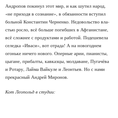
Андро­пов поки­нул этот мир, и как шутил народ,
«не при­хо­дя в созна­ние», в обя­зан­но­сти всту­пил
боль­ной Кон­стан­тин Чер­нен­ко. Недо­воль­ство вла­
стью рос­ло, всё боль­ше погиб­ших в Афга­ни­стане,
всё слож­нее с про­дук­та­ми и рабо­той. Поде­ше­ве­ла
селед­ка «Ива­си», вот отра­да! А на ново­год­нем
огонь­ке ниче­го ново­го. Опер­ные арии, пиа­ни­сты,
цыгане, при­бал­ты, кав­каз­цы, мол­да­ване, Пуга­чё­ва
и Рота­ру, Лай­ма Вай­ку­ле и Леон­тьев. Но с нами
пре­крас­ный Андрей Миронов.
Кот Лео­польд в студии: