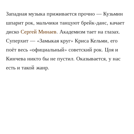
Запад­ная музы­ка при­жи­ва­ет­ся проч­но — Кузь­мин
шпа­рит рок, маль­чи­ки тан­цу­ют брейк-данс, кача­ет
дис­ко
Сер­гей Мина­ев
. Ака­де­мизм тает на гла­зах.
Супер­хит — «Замы­кая круг» Кри­са Кель­ми, его
поёт весь «офи­ци­аль­ный» совет­ский рок. Цоя и
Кин­че­ва никто бы не пустил. Ока­зы­ва­ет­ся, у нас
есть и такой жанр.