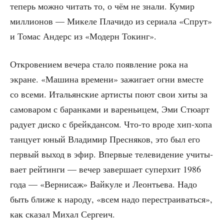
теперь мож­но читать то, о чём не зна­ли. Кумир
мил­ли­о­нов — Мике­ле Пла­чи­до из сери­а­ла «Спрут»
и Томас Андерс из «Модерн Токинг».
Откро­ве­ни­ем вече­ра ста­ло появ­ле­ние рока на
экране. «Маши­на вре­ме­ни» зажи­га­ет огни вме­сте
со все­ми. Ита­льян­ские арти­сты поют свои хиты за
само­ва­ром с баран­ка­ми и варе­ньи­цем, Эми Стю­арт
раду­ет дис­ко с брейк­дан­сом. Что-то вро­де хип-хопа
тан­цу­ет юный Вла­ди­мир Прес­ня­ков, это был его
пер­вый выход в эфир. Впер­вые теле­ви­де­ние учи­ты­
ва­ет рей­тин­ги — вечер завер­ша­ет супер­хит 1986
года — «Вер­ни­саж» Вай­ку­ле и Леон­тье­ва. Надо
быть бли­же к наро­ду, «всем надо пере­стра­и­вать­ся»,
как ска­зал Михал Сергеич.