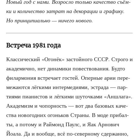
Новый год с нами. Воз­рос­ло толь­ко каче­ство съём­
ки и коли­че­ство затрат на деко­ра­ции и гра­фи­ку.
Но прин­ци­пи­аль­но — ниче­го нового.
Встреча 1981 года
Клас­си­че­ский «Ого­нёк» застой­но­го СССР. Стро­го и
ака­де­мич­но, нет дина­ми­ки повест­во­ва­ния. Буд­то
филар­мо­ния встре­ча­ет гостей. Опер­ные арии пере­
ме­жа­ют­ся лёг­ки­ми интер­ме­ди­я­ми, эст­ра­да — пар­
ти­я­ми пиа­ни­стов и лёг­ки­ми шуточ­ка­ми «Аншла­га».
Ака­де­мизм и чопор­ность — вот два базо­вых каче­
ства ново­год­них огонь­ков Стра­ны. В моде при­бал­
ты, а пото­му и Рай­монд Паулс, и Яак Арно­вич
Йоала. Да и вооб­ще, всё по-север­но­му сдер­жан­но,