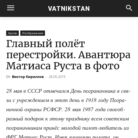
VATNIKSTAN
Архив
Изображения
Главный полёт
перестройки. Авантюра
Матиаса Руста в фото
От
Виктор Кириллов
-
28.05.2019
28 мая в СССР отме­чал­ся День погра­нич­ни­ка в свя­
зи с учре­жде­ни­ем в этот день в 1918 году Погра­
нич­ной охра­ны РСФСР. 28 мая 1987 года свое­об­
раз­ный пода­рок к это­му празд­ни­ку всем совет­ским
погра­нич­ни­кам при­нёс моло­дой пилот-люби­тель из
ФРГ Мати­ас Руст. Имея лицен­зию пило­та, он