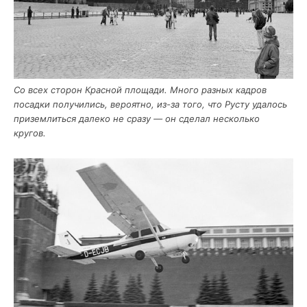
Со всех сто­рон Крас­ной пло­ща­ди. Мно­го раз­ных кад­ров
посад­ки полу­чи­лись, веро­ят­но, из-за того, что Русту уда­лось
при­зем­лить­ся дале­ко не сра­зу — он сде­лал несколь­ко
кругов.