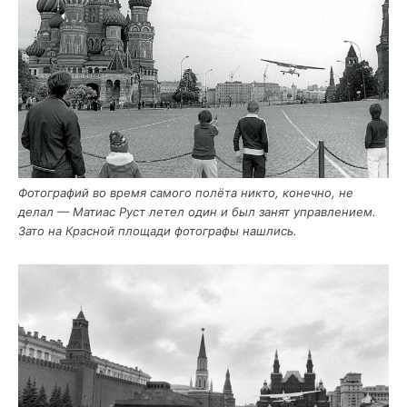
Фото­гра­фий во вре­мя само­го полё­та никто, конеч­но, не
делал — Мати­ас Руст летел один и был занят управ­ле­ни­ем.
Зато на Крас­ной пло­ща­ди фото­гра­фы нашлись.