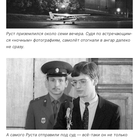
Руст при­зем­лил­ся око­ло семи вече­ра. Судя по встре­ча­ю­щим­
ся «ноч­ным» фото­гра­фи­ям, само­лёт ото­гна­ли в ангар дале­ко
не сразу.
А само­го Руста отпра­ви­ли под суд — всё-таки он не толь­ко