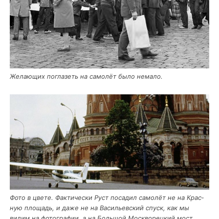
Жела­ю­щих погла­зеть на само­лёт было немало.
Фото в цве­те. Фак­ти­че­ски Руст поса­дил само­лёт не на Крас­
ную пло­щадь, и даже не на Васи­льев­ский спуск, как мы
видим на фото­гра­фии, а на Боль­шой Моск­во­рец­кий мост,