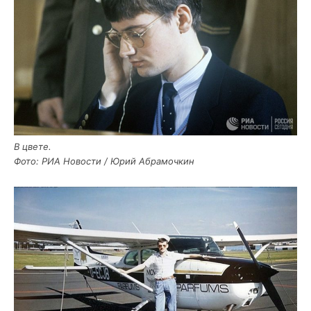
В цве­те.
Фото: РИА Ново­сти / Юрий Абрамочкин