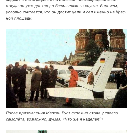
отку­да он уже дое­хал до Васи­льев­ско­го спус­ка. Впро­чем,
услов­но счи­та­ет­ся, что он достиг цели и сел имен­но на Крас­
ной площади.
После при­зем­ле­ния Мар­тин Руст скром­но сто­ял у сво­е­го
само­лё­та, воз­мож­но, думая: «Что же я наделал?»