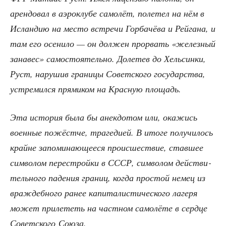
арен­до­вал в аэро­клу­бе само­лёт, поле­тел на нём в
Ислан­дию на место встре­чи Гор­ба­чё­ва и Рей­га­на, и
там его осе­ни­ло — он дол­жен про­рвать «желез­ный
зана­вес» само­сто­я­тель­но. Доле­тев до Хель­син­ки,
Руст, нару­шив гра­ни­цы Совет­ско­го госу­дар­ства,
устре­мил­ся пря­ми­ком на Крас­ную площадь.
Эта исто­рия была бы анек­до­том или, ока­жись
воен­ные пожёст­че, тра­ге­ди­ей. В ито­ге полу­чи­лось
крайне запо­ми­на­ю­ще­е­ся про­ис­ше­ствие, став­шее
сим­во­лом пере­строй­ки в СССР, сим­во­лом дей­стви­
тель­но­го паде­ния гра­ниц, когда про­стой немец из
враж­деб­но­го ранее капи­та­ли­сти­че­ско­го лаге­ря
может при­ле­теть на част­ном само­лё­те в серд­це
Совет­ско­го Союза.