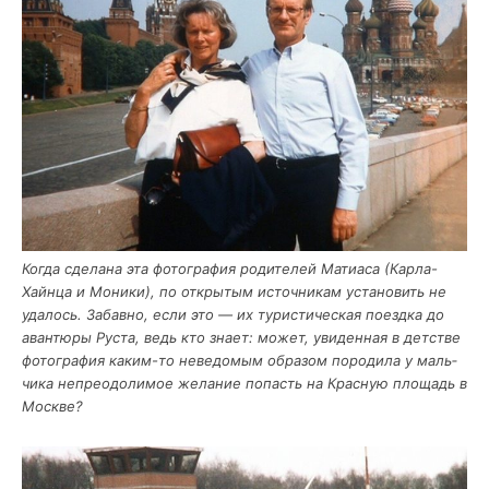
Когда сде­ла­на эта фото­гра­фия роди­те­лей Мати­а­са (Кар­ла-
Хайн­ца и Мони­ки), по откры­тым источ­ни­кам уста­но­вить не
уда­лось. Забав­но, если это — их тури­сти­че­ская поезд­ка до
аван­тю­ры Руста, ведь кто зна­ет: может, уви­ден­ная в дет­стве
фото­гра­фия каким-то неве­до­мым обра­зом поро­ди­ла у маль­
чи­ка непре­одо­ли­мое жела­ние попасть на Крас­ную пло­щадь в
Москве?