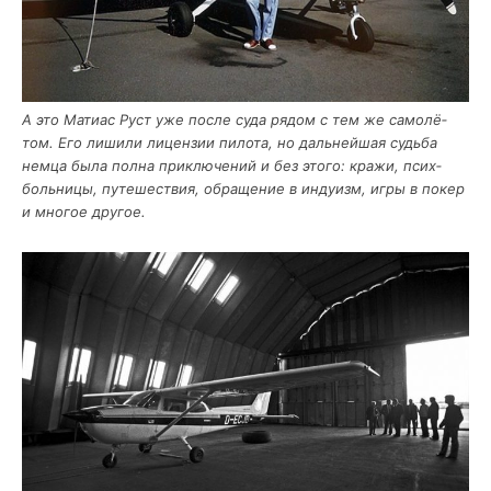
А это Мати­ас Руст уже после суда рядом с тем же само­лё­
том. Его лиши­ли лицен­зии пило­та, но даль­ней­шая судь­ба
нем­ца была пол­на при­клю­че­ний и без это­го: кра­жи, псих­
боль­ни­цы, путе­ше­ствия, обра­ще­ние в инду­изм, игры в покер
и мно­гое другое.