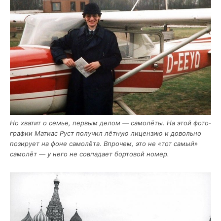
Но хва­тит о семье, пер­вым делом — само­лё­ты. На этой фото­
гра­фии Мати­ас Руст полу­чил лёт­ную лицен­зию и доволь­но
пози­ру­ет на фоне само­лё­та. Впро­чем, это не «тот самый»
само­лёт — у него не сов­па­да­ет бор­то­вой номер.