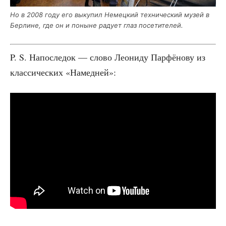
Но в 2008 году его выку­пил Немец­кий тех­ни­че­ский музей в
Бер­лине, где он и поныне раду­ет глаз посетителей.
P. S. Напо­сле­док — сло­во Лео­ни­ду Пар­фё­но­ву из
клас­си­че­ских «Намед­ней»: