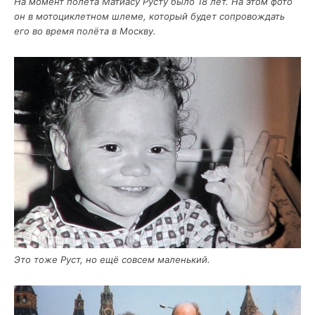
На момент полё­та Мати­а­су Русту было 18 лет. На этом фото
он в мото­цик­лет­ном шле­ме, кото­рый будет сопро­вож­дать
его во вре­мя полё­та в Москву.
Это тоже Руст, но ещё совсем маленький.