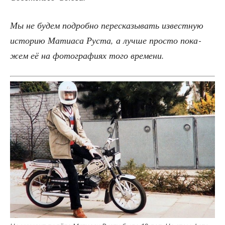
Мы не будем подроб­но пере­ска­зы­вать извест­ную
исто­рию Мати­а­са Руста, а луч­ше про­сто пока­
жем её на фото­гра­фи­ях того времени.