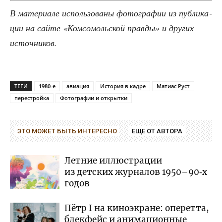
В мате­ри­а­ле исполь­зо­ва­ны фото­гра­фии из пуб­ли­ка­
ции на сай­те «Ком­со­моль­ской прав­ды» и дру­гих
источников.
ТЕГИ
1980-е
авиация
История в кадре
Матиас Руст
перестройка
Фотографии и открытки
ЭТО МОЖЕТ БЫТЬ ИНТЕРЕСНО
ЕЩЕ ОТ АВТОРА
Летние иллюстрации
из детских журналов 1950–90‑х
годов
Пётр I на киноэкране: оперетта,
блекфейс и анимационные