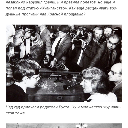
неза­кон­но нару­шил гра­ни­цы и пра­ви­ла полё­тов, но ещё и
попал под ста­тью «Хули­ган­ство». Как ещё рас­це­ни­вать воз­
душ­ные про­гул­ки над Крас­ной площадью?
Над суд при­е­ха­ли роди­те­ли Руста. Ну и мно­же­ство жур­на­ли­
стов тоже.