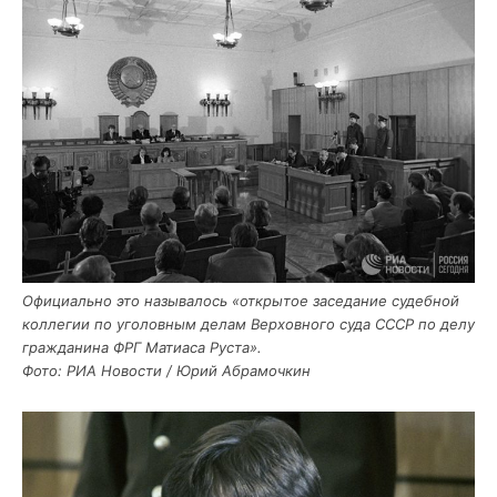
Офи­ци­аль­но это назы­ва­лось «откры­тое засе­да­ние судеб­ной
кол­ле­гии по уго­лов­ным делам Вер­хов­но­го суда СССР по делу
граж­да­ни­на ФРГ Мати­а­са Руста».
Фото: РИА Ново­сти / Юрий Абрамочкин