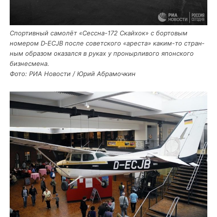
Спор­тив­ный само­лёт «Сесс­на-172 Скайх­ок» с бор­то­вым
номе­ром D‑ECJB после совет­ско­го «аре­ста» каким-то стран­
ным обра­зом ока­зал­ся в руках у про­ныр­ли­во­го япон­ско­го
биз­не­сме­на.
Фото: РИА Ново­сти / Юрий Абрамочкин