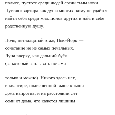
по­ли­се, пусто­те сре­ди людей сре­ди тьмы ночи.
Пустая квар­ти­ра как душа мно­гих, кому не уда­ёт­ся
най­ти себя сре­ди мил­ли­о­нов дру­гих и най­ти себе
род­ствен­ную душу.
Ночь, пят­на­дца­тый этаж, Нью-Йорк —
соче­та­ние не из самых печальных.
Луна ввер­ху, как даль­ний буёк
(за кото­рый заплы­вать ночами
толь­ко и мож­но). Нико­го здесь нет,
в квар­ти­ре, под­ве­шен­ной выше крыши
дома напро­тив, и на рас­сто­я­нии лет
семи от дома, что кажет­ся лишним