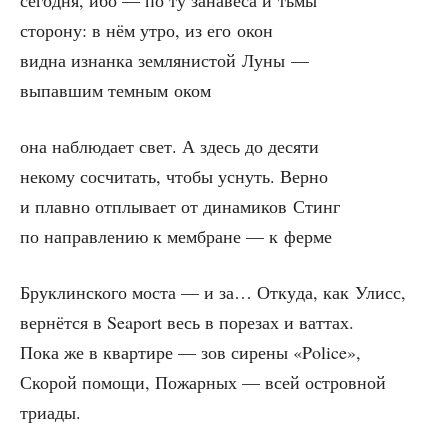
сего­дня, ибо — по ту зана­ве­са и тьмы
сто­ро­ну: в нём утро, из его окон
вид­на изнан­ка зем­ля­ни­стой Луны —
выпав­шим тем­ным оком
она наблю­да­ет свет. А здесь до десяти
неко­му сосчи­тать, что­бы уснуть. Верно
и плав­но отплы­ва­ет от дина­ми­ков Стинг
по направ­ле­нию к мем­бране — к ферме
Бруклин­ско­го моста — и за… Отку­да, как Улисс,
вер­нёт­ся в Seaport весь в поре­зах и ваттах.
Пока же в квар­ти­ре — зов сире­ны «Police»,
Ско­рой помо­щи, Пожар­ных — всей ост­ров­ной
триады.