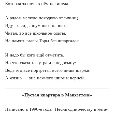
Кото­рая за ночь в нём накипела.
А рядом мел­кою поход­кою отличниц
Идут хаси­ды шум­ною толпою,
Читая, во всё школь­ное одеты,
На память гла­вы Торы без шпаргалок.
И надо бы кого ещё отметить,
Но что ска­зать с утра и с недосыпу:
Ведь это всё порт­ре­ты, все­го лишь шаржи,
А жизнь — она намно­го шире и верней.
«Пустая квар­ти­ра в Манхэттене»
Напи­са­но в 1990‑е годы. Песнь оди­но­че­ству в мега­