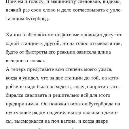
При­чем и голо­су, и маши­ни­сту сле­до­ва­ло, види­мо,
вся­кий раз свои сло­во и дело согла­со­вы­вать с упле­
та­ю­щим бутерброд.
Хип­пи в абсо­лют­ном пофи­гиз­ме про­во­дил досуг от
одной стан­ции к дру­гой, но на голос отзы­вал­ся так,
буд­то от быст­ро­ты его реак­ции зави­се­ла дли­на
вечер­не­го косяка.
А теперь пред­ставь­те всю сте­пень мое­го ужа­са,
когда я уви­дел, что за две стан­ции до той, на кото­
рой мне надо было выхо­дить, сосед напро­тив засо­
би­рал­ся сва­ли­вать и реши­тель­но всё для это­го
пред­при­ни­мал. Он поло­жил оста­ток бутер­бро­да на
пусту­ю­щее рядом сиде­ние, вытер паль­цы о джин­
сы, высмор­кал­ся на пол ваго­на, и когда две­ри