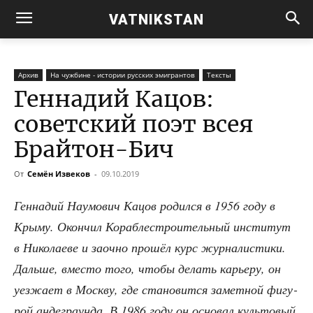
VATNIKSTAN
Архив
На чужбине - истории русских эмигрантов
Тексты
Геннадий Кацов:
советский поэт всея
Брайтон-Бич
От
Семён Извеков
-
09.10.2019
Ген­на­дий Нау­мо­вич Кацов родил­ся в 1956 году в
Кры­му. Окон­чил Кораб­ле­стро­и­тель­ный инсти­тут
в Нико­ла­е­ве и заоч­но про­шёл курс жур­на­ли­сти­ки.
Даль­ше, вме­сто того, что­бы делать карье­ру, он
уез­жа­ет в Моск­ву, где ста­но­вит­ся замет­ной фигу­
рой анде­гра­ун­да. В 1986 году он осно­вал куль­то­вый