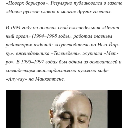
«Поверх барье­ров». Регу­ляр­но пуб­ли­ко­вал­ся в газе­те
«Новое рус­ское сло­во» и мно­гих дру­гих газетах.
В 1994 году он осно­вал свой еже­не­дель­ник «Печат­
ный орган» (1994–1998 годы), рабо­тал глав­ным
редак­то­ром изда­ний: «Путе­во­ди­тель по Нью-Йор­
ку», еже­не­дель­ни­ка «Теле­не­де­ля», жур­на­ла «Мет­
ро». В 1995–1997 годах был одним из осно­ва­те­лей и
совла­дель­цем аван­гар­дист­ско­го рус­ско­го кафе
«Anyway» на Манхэттене.