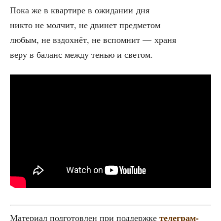
Пока же в квар­ти­ре в ожи­да­нии дня
никто не мол­чит, не дви­нет предметом
любым, не вздох­нёт, не вспом­нит — храня
веру в баланс меж­ду тенью и светом.
теле­грам-
Мате­ри­ал под­го­тов­лен при под­держ­ке