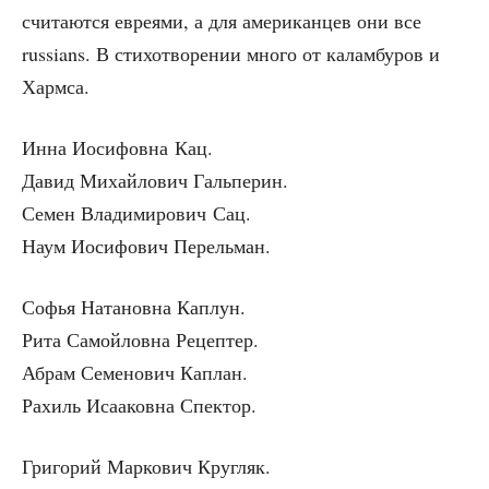
счи­та­ют­ся евре­я­ми, а для аме­ри­кан­цев они все
russians. В сти­хо­тво­ре­нии мно­го от калам­бу­ров и
Хармса.
Инна Иоси­фов­на Кац.
Давид Михай­ло­вич Гальперин.
Семен Вла­ди­ми­ро­вич Сац.
Наум Иоси­фо­вич Перельман.
Софья Ната­нов­на Каплун.
Рита Самой­лов­на Рецептер.
Абрам Семе­но­вич Каплан.
Рахиль Иса­а­ков­на Спектор.
Гри­го­рий Мар­ко­вич Кругляк.