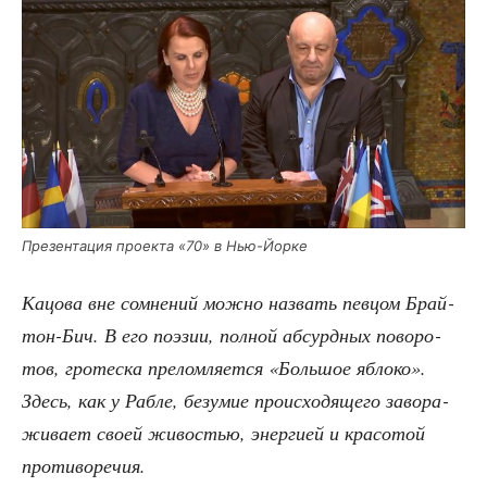
Пре­зен­та­ция про­ек­та «70» в Нью-Йорке
Кацо­ва вне сомне­ний мож­но назвать пев­цом Брай­
тон-Бич. В его поэ­зии, пол­ной абсурд­ных пово­ро­
тов, гро­тес­ка пре­лом­ля­ет­ся «Боль­шое ябло­ко».
Здесь, как у Раб­ле, безу­мие про­ис­хо­дя­ще­го заво­ра­
жи­ва­ет сво­ей живо­стью, энер­ги­ей и кра­со­той
противоречия.