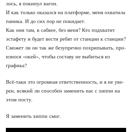
лось, я поки­нул вагон.
И как толь­ко ока­зал­ся на плат­фор­ме, меня охва­ти­ла
пани­ка. И до сих пор не покидает.
Как они там, в саб­вее, без меня? Кто под­хва­тит
эста­фе­ту и будет вести ребят от стан­ции к стан­ции?
Смо­жет ли он так же без­упреч­но похри­пы­вать, про­
из­но­ся «окей», что­бы соста­ву не выбить­ся из
графика?
Всё-таки это огром­ная ответ­ствен­ность, и я не уве­
рен, вся­кий ли спо­со­бен заме­нить нас с хип­пи на
этом посту.
Я заме­нить хип­пи смог.