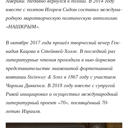
Аме­ри­ки. Недав­но вер­нул­ся к поэ­зии. В 2014 году
вме­сте с поэтом Иго­рем Сидом соста­вил меж­ду­на­
род­ную миро­твор­че­скую поэ­ти­че­скую анто­ло­гию
«НАШКРЫМ».
В октяб­ре 2017 года про­шёл твор­че­ский вечер Ген­
на­дия Кацо­ва в Стейн­вей-Хол­ле. В послед­ний раз
лите­ра­тур­ные чте­ния про­хо­ди­ли в нью-йорк­ском
пред­ста­ви­тель­стве зна­ме­ни­той фор­те­пи­ан­ной
ком­па­нии Steinway & Sons в 1867 году с уча­сти­ем
Чарль­за Дик­кен­са. В 2018 году вме­сте с супру­гой
Рикой ини­ци­и­ро­вал и осу­ще­ствил меж­ду­на­род­ный
лите­ра­тур­ный про­ект «70», посвя­щён­ный 70-
летию Израиля.