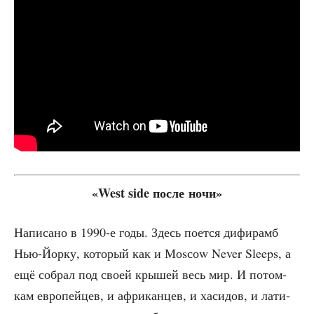
«West side после ночи»
Напи­са­но в 1990‑е годы. Здесь поет­ся дифи­рамб
Нью-Йор­ку, кото­рый как и Моs­соw Never Sleeps, а
ещё собрал под сво­ей кры­шей весь мир. И потом­
кам евро­пей­цев, и афри­кан­цев, и хаси­дов, и лати­