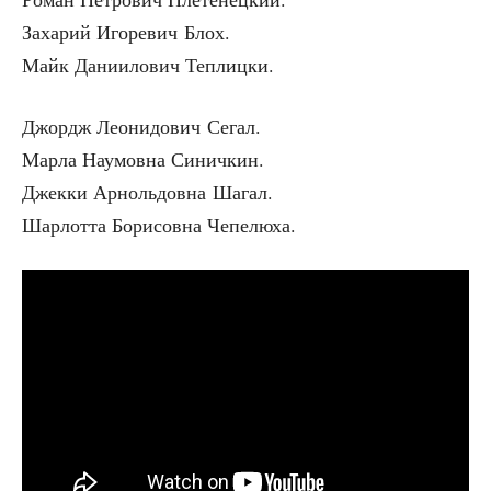
Заха­рий Иго­ре­вич Блох.
Майк Дани­и­ло­вич Теплицки.
Джордж Лео­ни­до­вич Сегал.
Мар­ла Нау­мов­на Синичкин.
Джек­ки Арноль­дов­на Шагал.
Шар­лот­та Бори­сов­на Чепелюха.