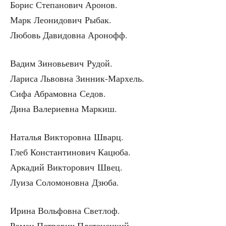
Борис Сте­па­но­вич Аронов.
Марк Лео­ни­до­вич Рыбак.
Любовь Дави­дов­на Аронофф.
Вадим Зино­вье­вич Рудой.
Лари­са Львов­на Зинник-Мархель.
Сифа Абра­мов­на Седов.
Дина Вале­ри­ев­на Маркиш.
Ната­лья Вик­то­ров­на Шварц.
Глеб Кон­стан­ти­но­вич Кацюба.
Арка­дий Вик­то­ро­вич Швец.
Луи­за Соло­мо­нов­на Дзюба.
Ири­на Воль­фов­на Светлоф.
Роман Пет­ро­вич Плетенецкий.