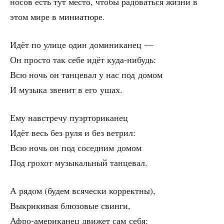
но­сов есть тут место, что­бы радо­вать­ся жиз­ни в
этом мире в миниатюре.
Идёт по ули­це один доминиканец —
Он про­сто так себе идёт куда-нибудь:
Всю ночь он тан­це­вал у нас под домом
И музы­ка зве­нит в его ушах.
Ему навстре­чу пуэрториканец
Идёт весь без руля и без ветрил:
Всю ночь он под сосед­ним домом
Под гро­хот музы­каль­ный танцевал.
А рядом (будем вся­че­ски корректны),
Выкри­ки­вая блю­зо­вые свинги,
Афро-аме­ри­ка­нец дви­жет сам себя: