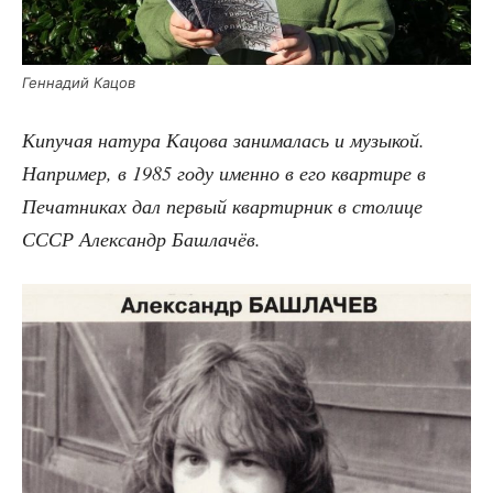
Ген­на­дий Кацов
Кипу­чая нату­ра Кацо­ва зани­ма­лась и музы­кой.
Напри­мер, в 1985 году имен­но в его квар­ти­ре в
Печат­ни­ках дал пер­вый квар­тир­ник в сто­ли­це
СССР Алек­сандр Башлачёв.