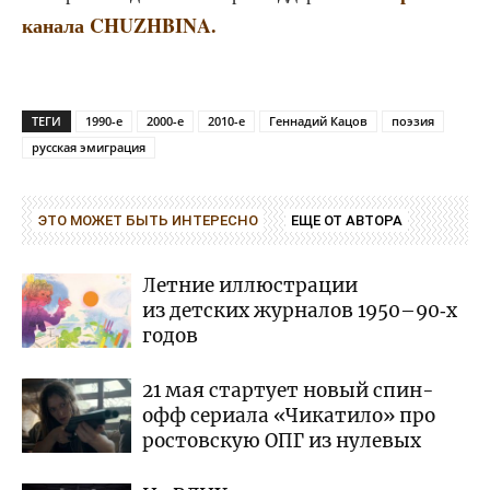
кана­ла CHUZHBINA.
ТЕГИ
1990-е
2000-е
2010-е
Геннадий Кацов
поэзия
русская эмиграция
ЭТО МОЖЕТ БЫТЬ ИНТЕРЕСНО
ЕЩЕ ОТ АВТОРА
Летние иллюстрации
из детских журналов 1950–90‑х
годов
21 мая стартует новый спин-
офф сериала «Чикатило» про
ростовскую ОПГ из нулевых