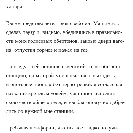
хипаря.
Вы не пред­став­ля­е­те: трюк сра­бо­тал. Маши­нист,
сде­лав пау­зу и, види­мо, убе­див­шись в пра­виль­но­
сти моих голо­со­вых обер­то­нов, закрыл две­ри ваго­
на, отпу­стил тор­моз и нажал на газ.
На сле­ду­ю­щей оста­нов­ке жен­ский голос объ­явил
стан­цию, на кото­рой мне пред­сто­я­ло выхо­дить, —
и опять все про­шло без нер­во­трёп­ки: я согла­со­вал
назва­ние хрип­лым «окей», маши­нист испол­нил
свою часть обще­го дела, и мы бла­го­по­луч­но добра­
лись до нуж­ной мне станции.
Пре­бы­вая в эйфо­рии, что так всё глад­ко полу­чи­