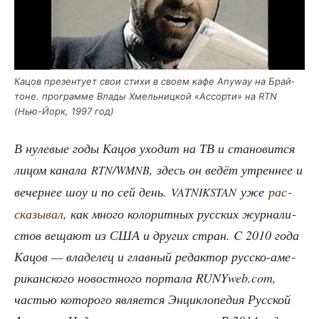
Кацов пре­зен­ту­ет свои сти­хи в сво­ем кафе Anyway на Брай­
тоне. про­грам­ме Вла­ды Хмель­ниц­кой «Ассор­ти» на RTN
(Нью-Йорк, 1997 год)
В нуле­вые годы Кацов ухо­дит на ТВ и ста­но­вит­ся
лицом кана­ла
/
, здесь он ведёт утрен­нее и
RTN
WMNB
вечер­нее шоу и по сей день.
уже
рас­
VATNIKSTAN
ска­зы­вал
, как мно­го коло­рит­ных рус­ских жур­на­ли­
стов веща­ют из США и дру­гих стран. C 2010 года
Кацов — вла­де­лец и глав­ный редак­тор рус­ско-аме­
ри­кан­ско­го новост­но­го пор­та­ла RUNYweb.com,
частью кото­ро­го явля­ет­ся Энцик­ло­пе­дия Рус­ской