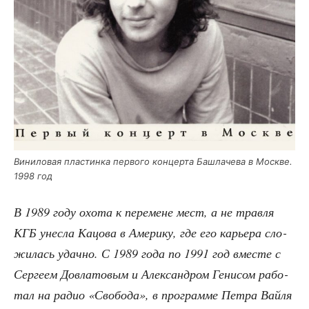
Вини­ло­вая пла­стин­ка пер­во­го кон­цер­та Башла­че­ва в Москве.
1998 год
В 1989 году охо­та к пере­мене мест, а не трав­ля
КГБ унес­ла Кацо­ва в Аме­ри­ку, где его карье­ра сло­
жи­лась удач­но. С 1989 года по 1991 год вме­сте с
Сер­ге­ем Довла­то­вым и Алек­сан­дром Гени­сом рабо­
тал на радио «Сво­бо­да», в про­грам­ме Пет­ра Вай­ля