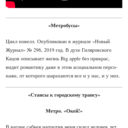
«Мет­ро­бу­сы»
Цикл новелл. Опуб­ли­ко­ван в жур­на­ле «Новый
Жур­нал» № 296, 2019 год. В духе Гиля­ров­ско­го
Кацов опи­сы­ва­ет жизнь Big apple без при­крас,
видит роман­ти­ку даже в этом асо­ци­аль­ном пер­со­
на­же, от кото­ро­го шара­ха­ют­ся все и у нас, и у них.
«Стан­сы к город­ско­му трансу»
Мет­ро. «Окей!»
В вагоне саб­вея напро­тив меня сидел чело­век лет