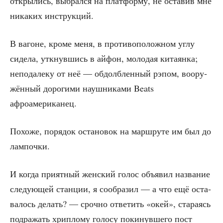
откры­лись, выбрал­ся на плат­фор­му, не оста­вив мне
ника­ких инструкций.
В вагоне, кро­ме меня, в про­ти­во­по­лож­ном углу
сиде­ла, уткнув­шись в айфон, моло­дая кита­ян­ка;
непо­да­ле­ку от неё — обдолб­лен­ный рэпом, воору­
жён­ный доро­ги­ми науш­ни­ка­ми Beats
афроамериканец.
Похо­же, поря­док оста­но­вок на марш­ру­те им был до
лампочки.
И когда при­ят­ный жен­ский голос объ­явил назва­ние
сле­ду­ю­щей стан­ции, я сооб­ра­зил — а что ещё оста­
ва­лось делать? — сроч­но отве­тить «окей», ста­ра­ясь
под­ра­жать хрип­ло­му голо­су поки­нув­ше­го пост