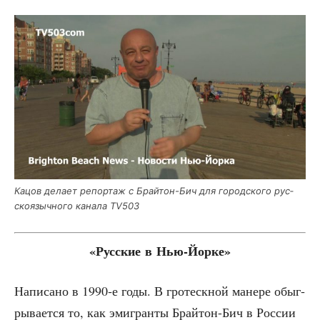
Кацов дела­ет репор­таж с Брай­тон-Бич для город­ско­го рус­
ско­языч­но­го кана­ла TV503
«Рус­ские в Нью-Йорке»
Напи­са­но в 1990‑е годы. В гро­теск­ной мане­ре обыг­
ры­ва­ет­ся то, как эми­гран­ты Брай­тон-Бич в Рос­сии