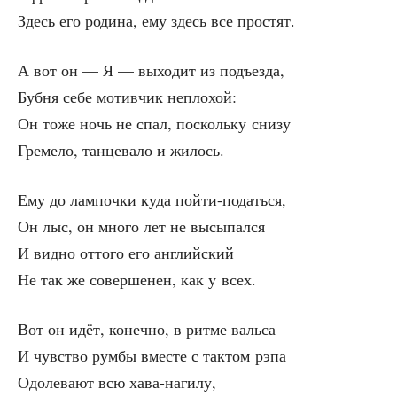
Здесь его роди­на, ему здесь все простят.
А вот он — Я — выхо­дит из подъезда,
Буб­ня себе мотив­чик неплохой:
Он тоже ночь не спал, посколь­ку снизу
Гре­ме­ло, тан­це­ва­ло и жилось.
Ему до лам­поч­ки куда пойти-податься,
Он лыс, он мно­го лет не высыпался
И вид­но отто­го его английский
Не так же совер­ше­нен, как у всех.
Вот он идёт, конеч­но, в рит­ме вальса
И чув­ство рум­бы вме­сте с так­том рэпа
Одо­ле­ва­ют всю хава-нагилу,