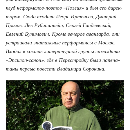
клуб нефор­ма­лов-поэтов «Поэ­зия» и был его дирек­
то­ром. Сюда вхо­ди­ли Игорь Ирте­ньев, Дмит­рий
При­гов, Лев Рубин­штейн, Сер­гей Гандлев­ский,
Евге­ний Буни­мо­вич. Кро­ме вече­ров аван­гар­да, они
устра­и­ва­ли эпа­таж­ные пер­фор­ман­сы в Москве.
Вхо­дил в состав лите­ра­тур­ной груп­пы сам­из­да­та
«Эпси­лон-салон», где в Пере­строй­ку были напе­ча­
та­ны пер­вые пове­сти Вла­ди­ми­ра Сорокина.