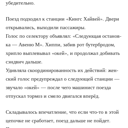
убедительно.
Поезд под­хо­дил к стан­ции «Кингс Хай­вей». Две­ри
откры­ва­лись, выхо­ди­ли пассажиры.
Голос по селек­то­ру объ­яв­лял: «Сле­ду­ю­щая оста­нов­
ка — Аве­ню М». Хип­пи, забив рот бутер­бро­дом,
хрип­ло выпле­вы­вал «окей», и про­дол­жал доби­вать
сэнд­вич дальше.
Удив­ля­ла ско­ор­ди­ни­ро­ван­ность их дей­ствий: жен­
ский голос пре­ду­пре­ждал о сле­ду­ю­щей стан­ции —
зву­ча­ло «окей» — после чего маши­нист поез­да
отпус­кал тор­моз и сме­ло дви­гал­ся вперёд.
Скла­ды­ва­лось впе­чат­ле­ние, что если что-то в этой
цепоч­ке не сра­бо­та­ет, поезд даль­ше не пой­дет.