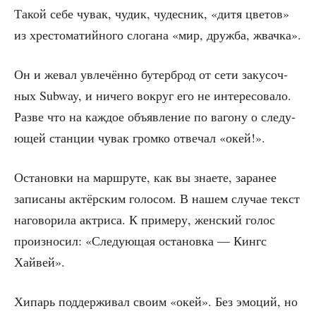
Такой себе чувак, чудик, чудес­ник, «дитя цве­тов»
из хре­сто­ма­тий­но­го сло­га­на «мир, друж­ба, жвачка».
Он и жевал увле­чён­но бутер­брод от сети заку­соч­
ных Subway, и ниче­го вокруг его не инте­ре­со­ва­ло.
Раз­ве что на каж­дое объ­яв­ле­ние по ваго­ну о сле­ду­
ю­щей стан­ции чувак гром­ко отве­чал «окей!».
Оста­нов­ки на марш­ру­те, как вы зна­е­те, зара­нее
запи­са­ны актёр­ским голо­сом. В нашем слу­чае текст
наго­во­ри­ла актри­са. К при­ме­ру, жен­ский голос
про­из­но­сил: «Сле­ду­ю­щая оста­нов­ка — Кингс
Хайвей».
Хипарь под­дер­жи­вал сво­им «окей». Без эмо­ций, но