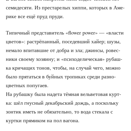
семи­де­ся­ти. Из пре­ста­ре­лых хип­пи, кото­рых в Аме­
ри­ке все ещё пруд пруди.
Типич­ный пред­ста­ви­тель «flower power» — «вла­сти
цве­тов»: рас­трё­пан­ный, посе­дев­ший хай­ер; шузы,
нема­ло впи­тав­шие от добра и зла; джин­сы, ровес­
ни­ки сво­е­му хозя­и­ну; и «пси­хо­де­ли­че­ская» рубаш­
ка кри­ча­щих тонов, что­бы, на слу­чай чего, мож­но
было пря­тать­ся в буй­ных тро­пи­ках сре­ди раз­но­
цвет­ных попугаев.
На рубаш­ку была наде­та тём­ная вель­ве­то­вая курт­
ка: шёл гнус­ный декабрь­ский дождь, а посколь­ку
зон­тик иметь не обя­за­тель­но, то вода сте­ка­ла с
курт­ки пря­ми­ком на пол вагона.