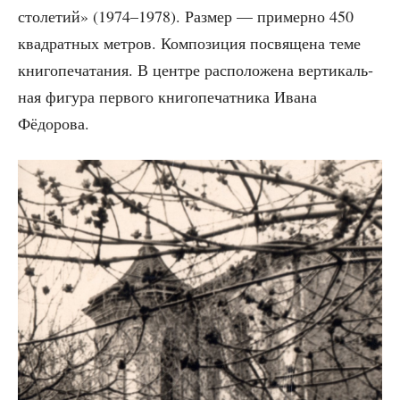
сто­ле­тий» (1974–1978). Раз­мер — при­мер­но 450
квад­рат­ных мет­ров. Ком­по­зи­ция посвя­ще­на теме
кни­го­пе­ча­та­ния. В цен­тре рас­по­ло­же­на вер­ти­каль­
ная фигу­ра пер­во­го кни­го­пе­чат­ни­ка Ива­на
Фёдорова.