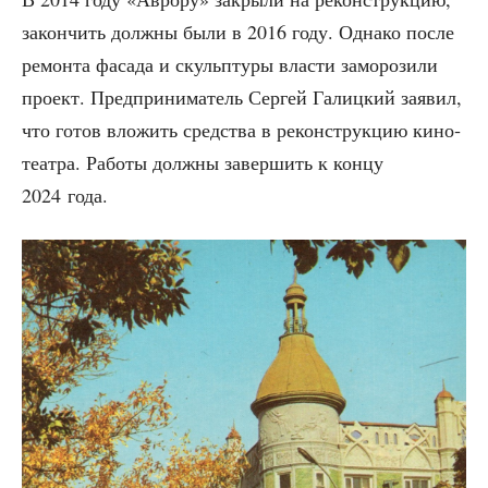
закон­чить долж­ны были в 2016 году. Одна­ко после
ремон­та фаса­да и скульп­ту­ры вла­сти замо­ро­зи­ли
про­ект. Пред­при­ни­ма­тель Сер­гей Галиц­кий заявил,
что готов вло­жить сред­ства в рекон­струк­цию кино­
те­ат­ра. Рабо­ты долж­ны завер­шить к кон­цу
2024 года.