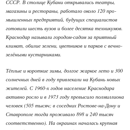
СССР. В сто­ли­це Куба­ни откры­ва­лись теат­ры,
мага­зи­ны и ресто­ра­ны, рабо­та­ло око­ло 120 про­
мыш­лен­ных пред­при­я­тий, буду­щих спе­ци­а­ли­стов
гото­ви­ли шесть вузов и более десят­ка тех­ни­ку­мов.
Крас­но­дар назы­ва­ли горо­дом-садом за при­ят­ный
кли­мат, оби­лие зеле­ни, цвет­ни­ков и пар­ков с веч­но­
зе­лё­ны­ми кустарниками.
Тёп­лые и корот­кие зимы, дол­гое жар­кое лето и 300
сол­неч­ных дней в году при­вле­ка­ли на Кубань новых
жите­лей.
С 1960‑х годов насе­ле­ние Крас­но­да­ра
актив­но рос­ло и в 1973 году пре­вы­си­ло пол­мил­ли­о­на
чело­век (
505 тысяч;
в сосед­них Росто­ве-на-Дону и
Став­ро­по­ле тогда про­жи­ва­ло
898 и 240 тысяч
соот­вет­ствен­но)
. На окра­и­нах нача­лась круп­ная