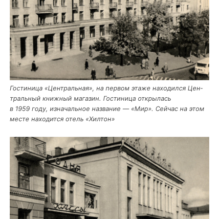
Гости­ни­ца «Цен­траль­ная», на пер­вом эта­же нахо­дил­ся Цен­
траль­ный книж­ный мага­зин. Гости­ни­ца откры­лась
в 1959 году, изна­чаль­ное назва­ние — «Мир». Сей­час на этом
месте нахо­дит­ся отель «Хил­тон»