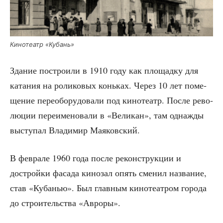
Кино­те­атр «Кубань»
Зда­ние постро­и­ли в 1910 году как пло­щад­ку для
ката­ния на роли­ко­вых конь­ках. Через 10 лет поме­
ще­ние пере­обо­ру­до­ва­ли под кино­те­атр. После рево­
лю­ции пере­име­но­ва­ли в
«
Вели­кан
»
, там одна­жды
высту­пал Вла­ди
мир Мая­ков­ский.
В фев­ра­ле 1960 года после рекон­струк­ции и
дострой­ки фаса­да кино­зал опять сме­нил назва­ние,
став «Куба­нью». Был глав­ным кино­те­ат­ром горо­да
до стро­и­тель­ства
«
Авро­ры
»
.