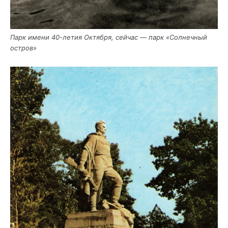
Парк име­ни 40-летия Октяб­ря, сей­час — парк «Сол­неч­ный
остров»