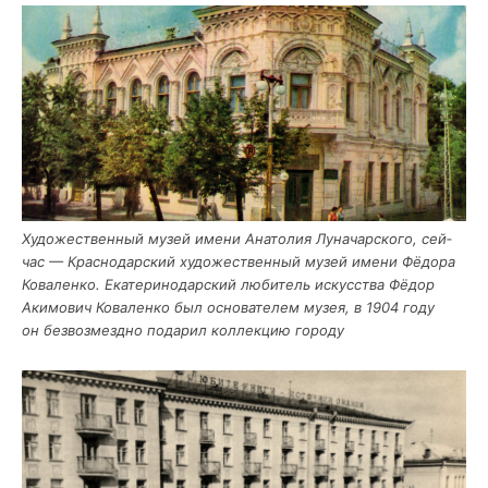
Худо­же­ствен­ный музей име­ни Ана­то­лия Луна­чар­ско­го, сей­
час — Крас­но­дар­ский худо­же­ствен­ный музей име­ни Фёдо­ра
Кова­лен­ко. Ека­те­ри­но­дар­ский люби­тель искус­ства Фёдор
Аки­мо­вич Кова­лен­ко был осно­ва­те­лем музея, в 1904 году
он без­воз­мезд­но пода­рил кол­лек­цию городу