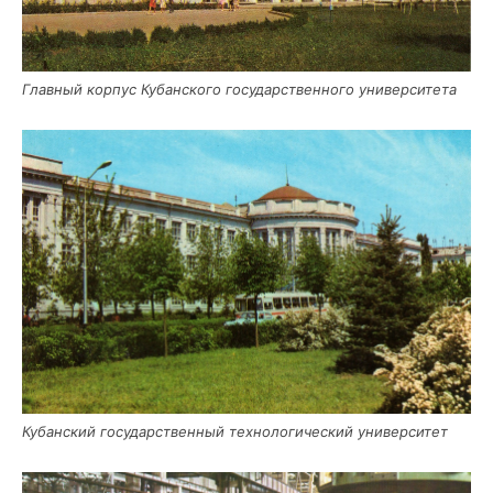
Глав­ный кор­пус Кубан­ско­го госу­дар­ствен­но­го университета
Кубан­ский госу­дар­ствен­ный тех­но­ло­ги­че­ский университет