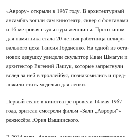
«
Авро­ру
»
откры­ли в 1967 году.
В архи­тек­тур­ный
ансамбль вошли сам кино­те­атр, сквер с фон­та­на­ми
и 16-мет­ро­вая скульп­ту­ра жен­щи­ны. Про­то­ти­пом
для памят­ни­ка ста­ла 20-лет­няя работ­ни­ца шли­фо­
валь­но­го цеха Таи­сия Гор­ди­ен­ко.
На одной из оста­
но­вок девуш­ку уви­де­ли скуль­птор Иван Шма­гун и
архи­тек­тор Евге­ний Лашук, кото­рые запрыг­ну­ли
вслед за ней в трол­лей­бус, позна­ко­ми­лись и пред­
ло­жи­ли стать моде­лью для лепки.
Пер­вый сеанс в кино­те­ат­ре про­ве­ли 14 мая
1967
года
, зри­те­ли смот­ре­ли фильм «Залп „Авро­ры“»
режис­сё­ра Юрия Вышинского.
В 2014 году «Авро­ру» закры­ли на рекон­струк­цию,