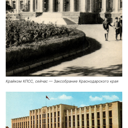
Край­ком КПСС, сей­час — Зак­со­бра­ние Крас­но­дар­ско­го края