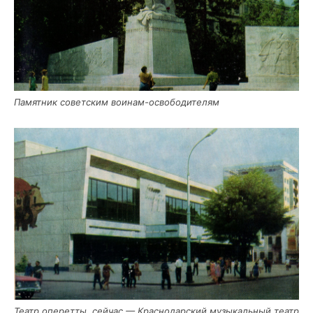
Памят­ник совет­ским воинам-освободителям
Театр опе­рет­ты, сей­час — Крас­но­дар­ский музы­каль­ный театр