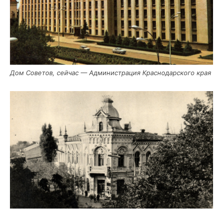
Дом Сове­тов, сей­час — Адми­ни­стра­ция Крас­но­дар­ско­го края