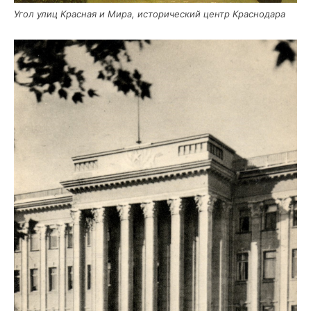
Угол улиц Крас­ная и Мира, исто­ри­че­ский центр Краснодара