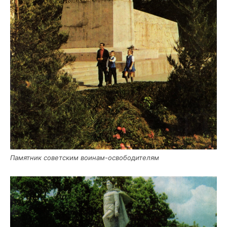
Памят­ник совет­ским воинам-освободителям