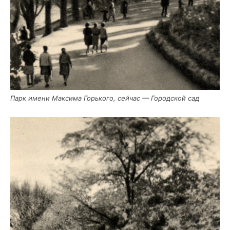
Парк име­ни Мак­си­ма Горь­ко­го, сей­час — Город­ской сад