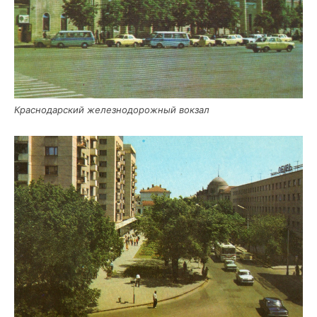
Крас­но­дар­ский желез­но­до­рож­ный вокзал