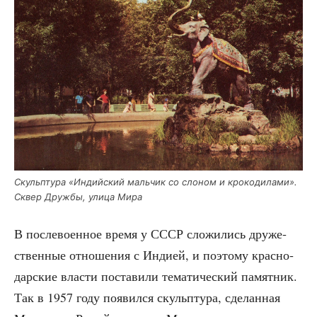
Скульп­ту­ра «Индий­ский маль­чик со сло­ном и кро­ко­ди­ла­ми».
Сквер Друж­бы, ули­ца Мира
В после­во­ен­ное вре­мя у СССР сло­жи­лись дру­же­
ствен­ные отно­ше­ния с Инди­ей, и поэто­му крас­но­
дар­ские вла­сти поста­ви­ли тема­ти­че­ский памят­ник.
Так в 1957 году появил­ся скульп­ту­ра, сде­лан­ная