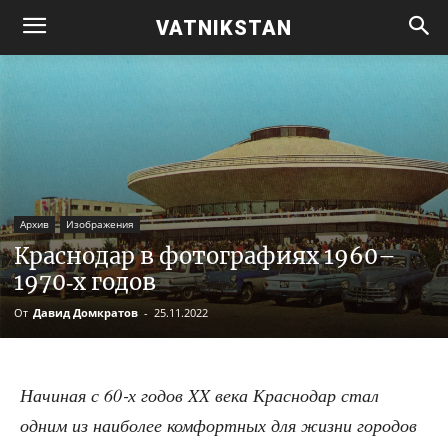
VATNIKSTAN
Архив
Изображения
Краснодар в фотографиях 1960–
1970‑х годов
От
Давид Домкратов
-
25.11.2022
Начи­ная с 60‑х годов XX века Крас­но­дар стал
одним из наи­бо­лее ком­форт­ных для жиз­ни горо­дов