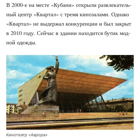
В 2000‑е на месте
«
Куба­ни
»
откры­ли раз­вле­ка­тель­
ный центр
«
Квар­тал
»
с тре­мя кино­за­ла­ми. Одна­ко
«
Квар­тал
»
не выдер­жал кон­ку­рен­ции и был закрыт
в 2010 году. Сей­час в зда­нии нахо­дит­ся бутик мод­
ной одежды.
Кино­те­атр «Авро­ра»