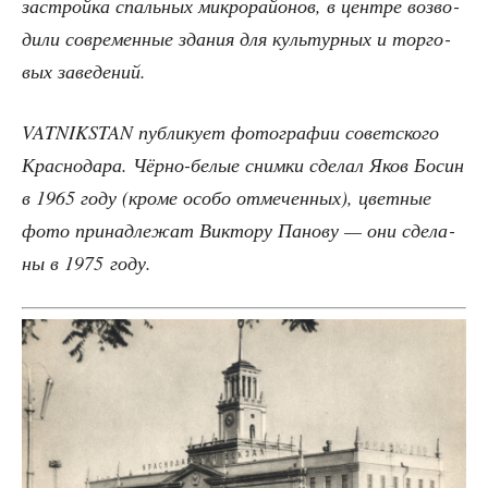
застрой­ка спаль­ных мик­ро­рай­о­нов, в цен­тре воз­во­
ди­ли совре­мен­ные зда­ния для куль­тур­ных и тор­го­
вых заведений.
VATNIKSTAN пуб­ли­ку­ет фото­гра­фии совет­ско­го
Крас­но­да­ра. Чёр­но-белые сним­ки сде­лал Яков Босин
в 1965 году (кро­ме осо­бо отме­чен­ных), цвет­ные
фото при­над­ле­жат Вик­то­ру Пано­ву — они сде­ла­
ны в 1975 году.