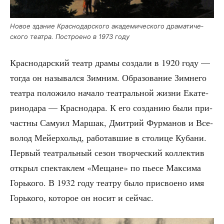
Новое зда­ние Крас­но­дар­ско­го ака­де­ми­че­ско­го дра­ма­ти­че­
ско­го теат­ра. Постро­е­но в 1973 году
Крас­но­дар­ский театр дра­мы созда­ли в 1920 году —
тогда он назы­вал­ся Зим­ним. Обра­зо­ва­ние Зим­не­го
теат­ра поло­жи­ло нача­ло теат­раль­ной жиз­ни Ека­те­
ри­но­да­ра — Крас­но­да­ра. К его созда­нию были при­
част­ны Саму­ил Мар­шак, Дмит­рий Фур­ма­нов и Все­
во­лод Мей­ер­хольд, рабо­тав­шие в сто­ли­це Куба­ни.
Пер­вый теат­раль­ный сезон твор­че­ский кол­лек­тив
открыл спек­так­лем «Мещане» по пье­се Мак­си­ма
Горь­ко­го. В 1932 году теат­ру было при­сво­е­но имя
Горь­ко­го, кото­рое он носит и сейчас.