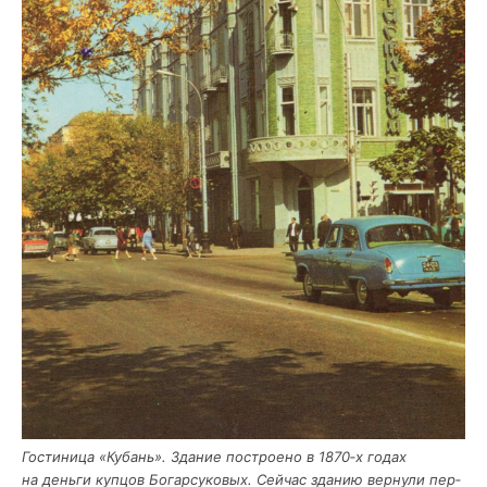
Гости­ни­ца «Кубань». Зда­ние постро­е­но в 1870‑х годах
на день­ги куп­цов Богар­су­ко­вых. Сей­час зда­нию вер­ну­ли пер­