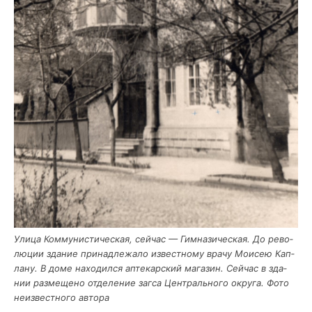
Ули­ца Ком­му­ни­сти­че­ская, сей­час — Гим­на­зи­че­ская. До рево­
лю­ции зда­ние при­над­ле­жа­ло извест­но­му вра­чу Мои­сею Кап­
ла­ну. В доме нахо­дил­ся апте­кар­ский мага­зин. Сей­час в зда­
нии раз­ме­ще­но отде­ле­ние загса Цен­траль­но­го окру­га. Фото
неиз­вест­но­го автора