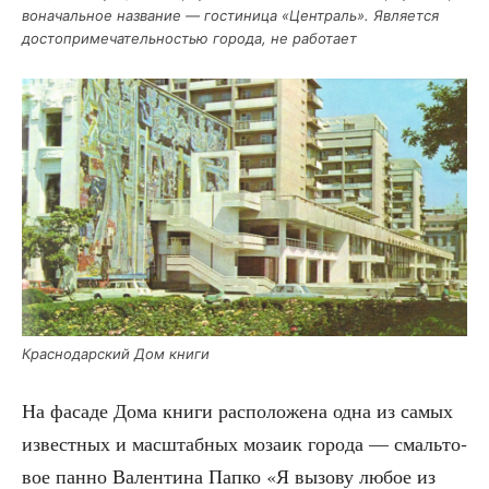
во­на­чаль­ное назва­ние — гости­ни­ца «Цен­траль». Явля­ет­ся
досто­при­ме­ча­тель­но­стью горо­да, не работает
Крас­но­дар­ский Дом книги
На фаса­де Дома кни­ги рас­по­ло­же­на одна из самых
извест­ных и мас­штаб­ных моза­ик горо­да — смаль­то­
вое пан­но Вален­ти­на Пап­ко «Я вызо­ву любое из