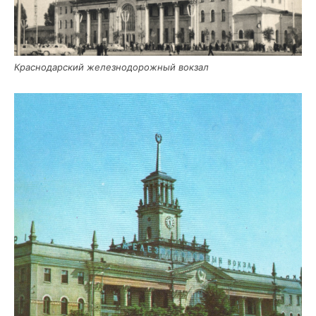
Крас­но­дар­ский желез­но­до­рож­ный вокзал