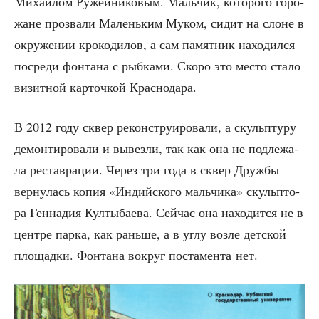
Миха­и­лом Ружей­ни­ко­вым. Маль­чик, кото­ро­го горо­
жане про­зва­ли Малень­ким Муком, сидит на слоне в
окру­же­нии кро­ко­ди­лов, а сам памят­ник нахо­дил­ся
посре­ди фон­та­на с рыб­ка­ми. Ско­ро это место ста­ло
визит­ной кар­точ­кой Краснодара.
В 2012 году сквер рекон­стру­и­ро­ва­ли, а скульп­ту­ру
демон­ти­ро­ва­ли и вывез­ли, так как она не под­ле­жа­
ла рестав­ра­ции. Через три года в сквер Друж­бы
вер­ну­лась копия
«
Индий­ско­го маль­чи­ка
»
скуль­пто­
ра Ген­на­дия Кул­ты­ба­е­ва. Сей­час она нахо­дит­ся не в
цен­тре пар­ка, как рань­ше, а в углу воз­ле дет­ской
пло­щад­ки. Фон­та­на вокруг поста­мен­та нет.