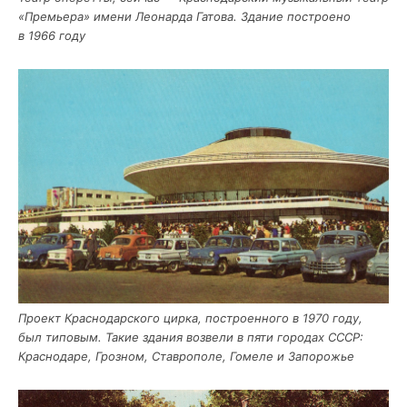
«Пре­мье­ра» име­ни Лео­нар­да Гато­ва. Зда­ние постро­е­но
в 1966 году
Про­ект Крас­но­дар­ско­го цир­ка, постро­ен­но­го в 1970 году,
был типо­вым. Такие зда­ния воз­ве­ли в пяти горо­дах СССР:
Крас­но­да­ре, Гроз­ном, Став­ро­по­ле, Гоме­ле и Запорожье