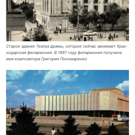
Ста­рое зда­ние Теат­ра дра­мы, кото­рое сей­час зани­ма­ет Крас­
но­дар­ская филар­мо­ния. В 1997 году филар­мо­ния полу­чи­ла
имя ком­по­зи­то­ра Гри­го­рия Пономаренко