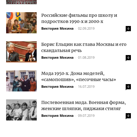
Российские фильмы про школу и
подростков 1990‑х и 2000‑х
Виктория Мокина
-
02.09.2019
0
Борис Ельцин как глава Москвы и его
скандальная речь
Виктория Мокина
-
01.08.2019
0
Мода 1950‑х. Дома моделей,
«самопошив», «песочные часы»
Виктория Мокина
-
16.07.2019
0
Послевоенная мода. Военная форма,
женские шляпки, пиджаки стиляг
Виктория Мокина
-
09.07.2019
0