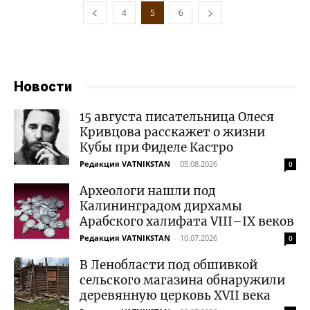
4
5
6
Новости
15 августа писательница Олеся
Кривцова расскажет о жизни
Кубы при Фиделе Кастро
Редакция VATNIKSTAN
-
05.08.2026
0
Археологи нашли под
Калининградом дирхамы
Арабского халифата VIII–IX веков
Редакция VATNIKSTAN
-
10.07.2026
0
В Ленобласти под обшивкой
сельского магазина обнаружили
деревянную церковь XVII века