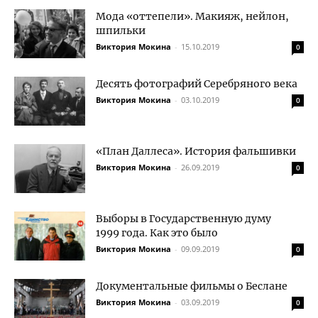
Мода «оттепели». Макияж, нейлон,
шпильки
Виктория Мокина
-
15.10.2019
0
Десять фотографий Серебряного века
Виктория Мокина
-
03.10.2019
0
«План Даллеса». История фальшивки
Виктория Мокина
-
26.09.2019
0
Выборы в Государственную думу
1999 года. Как это было
Виктория Мокина
-
09.09.2019
0
Документальные фильмы о Беслане
Виктория Мокина
-
03.09.2019
0