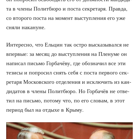
та в чле­ны Полит­бю­ро и поста сек­ре­та­ря. Прав­да,
со вто­ро­го поста на момент выступ­ле­ния его уже
сня­ли накануне.
Инте­рес­но, что Ель­цин так ост­ро выска­зы­вал­ся не
впер­вые: за месяц до выступ­ле­ния на Пле­ну­ме он
напи­сал пись­мо Гор­ба­чё­ву, где обо­зна­чил все эти
тези­сы и попро­сил снять себя с поста пер­во­го сек­
ре­та­ря Мос­ков­ско­го отде­ле­ния и исклю­чить из кан­
ди­да­тов в чле­ны Полит­бю­ро. Но Гор­ба­чёв не отве­
тил на пись­мо, пото­му что, по его сло­вам, в этот
пери­од был на отды­хе в Крыму.