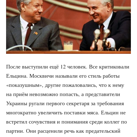
После высту­пи­ли ещё 12 чело­век. Все кри­ти­ко­ва­ли
Ель­ци­на. Моск­ви­чи назы­ва­ли его стиль рабо­ты
«пока­зуш­ным», дру­гие пожа­ло­ва­лись, что к нему
на при­ём невоз­мож­но попасть, а пред­ста­ви­те­ли
Укра­и­ны руга­ли пер­во­го сек­ре­та­ря за тре­бо­ва­ния
мно­го­крат­но уве­ли­чить постав­ки мяса. Ель­цин не
встре­тил сочув­ствия и пони­ма­ния сре­ди кол­лег по
пар­тии. Они рас­це­ни­ли речь как пре­да­тель­ский