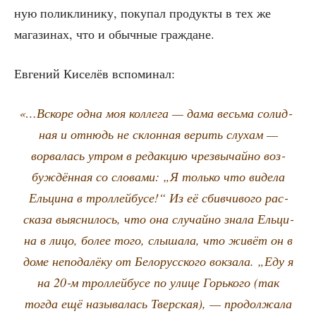
ную поли­кли­ни­ку, поку­пал про­дук­ты в тех же
мага­зи­нах, что и обыч­ные граждане.
Евге­ний Кисе­лёв вспоминал:
«
…Вско­ре одна моя кол­ле­га — дама весь­ма солид­
ная и отнюдь не склон­ная верить слу­хам —
ворва­лась утром в редак­цию чрез­вы­чай­но воз­
буж­дён­ная со сло­ва­ми: „Я толь­ко что виде­ла
Ель­ци­на в трол­лей­бу­се!“ Из её сбив­чи­во­го рас­
ска­за выяс­ни­лось, что она слу­чай­но зна­ла Ель­ци­
на в лицо, более того, слы­ша­ла, что живёт он в
доме непо­да­лё­ку от Бело­рус­ско­го вок­за­ла. „Еду я
на 20‑м трол­лей­бу­се по ули­це Горь­ко­го (так
тогда ещё назы­ва­лась Твер­ская), — про­дол­жа­ла