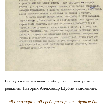
Выступ­ле­ние вызва­ло в обще­стве самые раз­ные
реак­ции. Исто­рик Алек­сандр Шубин вспоминал:
«В оппо­зи­ци­он­ной сре­де раз­го­ре­лись бур­ные дис­