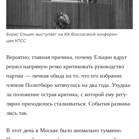
Борис Ель­цин высту­па­ет на ХIХ Все­со­юз­ной кон­фе­рен­
ции КПСС
Веро­ят­но, глав­ная при­чи­на, поче­му Ель­цин вдруг
решил напря­мую рез­ко кри­ти­ко­вать руко­вод­ство
пар­тии — лич­ная оби­да на то, что его избра­ние
чле­ном Полит­бю­ро затя­ну­лось на два года. Ухуд­ша­
ла поло­же­ние ост­рая кри­ти­ка, с кото­рой ему регу­
ляр­но при­хо­ди­лось стал­ки­вать­ся. Собы­тия раз­ви­ва­
лись так.
В этот день в Москве было ано­маль­но туман­но.