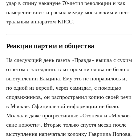
удар в спи­ну нака­нуне 70-летия рево­лю­ции и как
наме­ре­ние вне­сти рас­кол меж­ду мос­ков­ским и цен­
траль­ным аппа­ра­том КПСС.
Реакция партии и общества
На сле­ду­ю­щий день газе­та «Прав­да» вышла с сухим
отчё­том о засе­да­нии, в кото­ром ни сло­ва не было о
выступ­ле­нии Ель­ци­на. Ему это не понра­ви­лось и,
по одной из вер­сий, через сам­из­дат, с помо­щью
спо­движ­ни­ков, он рас­про­стра­нил копию сво­ей речи
в Москве. Офи­ци­аль­ной инфор­ма­ции не было.
Мол­ча­ли даже про­грес­сив­ные «Ого­нёк» и «Мос­ков­
ские ново­сти». Вто­рые толь­ко спу­стя месяц после
выступ­ле­ния напе­ча­та­ли колон­ку Гав­ри­и­ла Попо­ва,