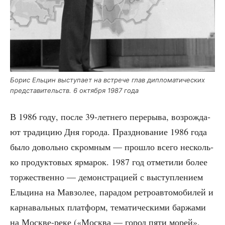
Борис Ель­цин высту­па­ет на встре­че глав дипло­ма­ти­че­ских
пред­ста­ви­тельств. 6 октяб­ря 1987 года
В 1986 году, после 39-лет­не­го пере­ры­ва, воз­рож­да­
ют тра­ди­цию Дня горо­да. Празд­но­ва­ние 1986 года
было доволь­но скром­ным — про­шло все­го несколь­
ко про­дук­то­вых ярма­рок. 1987 год отме­ти­ли более
тор­же­ствен­но — демон­стра­ци­ей с выступ­ле­ни­ем
Ель­ци­на на Мав­зо­лее, пара­дом ретро­ав­то­мо­би­лей и
кар­на­валь­ных плат­форм, тема­ти­че­ски­ми бар­жа­ми
на Москве-реке («Москва — город пяти морей»,