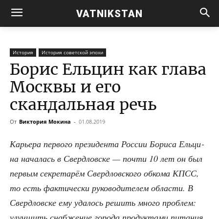
VATNIKSTAN
История
История советской эпохи
Борис Ельцин как глава
Москвы и его
скандальная речь
От
Виктория Мокина
-
01.08.2019
Карье­ра пер­во­го пре­зи­ден­та Рос­сии Бори­са Ель­ци­
на нача­лась в Сверд­лов­ске — почти 10 лет он был
пер­вым сек­ре­та­рём Сверд­лов­ско­го обко­ма КПСС,
то есть фак­ти­че­ски руко­во­ди­те­лем обла­сти. В
Сверд­лов­ске ему уда­лось решить мно­го про­блем:
улуч­шить снаб­же­ние горо­да про­дук­та­ми пита­ния,