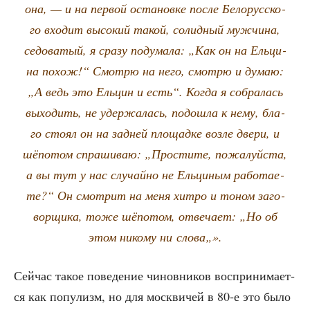
она, — и на пер­вой оста­нов­ке после Бело­рус­ско­
го вхо­дит высо­кий такой, солид­ный муж­чи­на,
седо­ва­тый, я сра­зу поду­ма­ла: „Как он на Ель­ци­
на похож!“ Смот­рю на него, смот­рю и думаю:
„А ведь это Ель­цин и есть“. Когда я собра­лась
выхо­дить, не удер­жа­лась, подо­шла к нему, бла­
го сто­ял он на зад­ней пло­щад­ке воз­ле две­ри, и
шёпо­том спра­ши­ваю: „Про­сти­те, пожа­луй­ста,
а вы тут у нас слу­чай­но не Ель­ци­ным рабо­та­е­
те?“ Он смот­рит на меня хит­ро и тоном заго­
вор­щи­ка, тоже шёпо­том, отве­ча­ет: „Но об
этом нико­му ни слова„».
Сей­час такое пове­де­ние чинов­ни­ков вос­при­ни­ма­ет­
ся как попу­лизм, но для моск­ви­чей в 80‑е это было