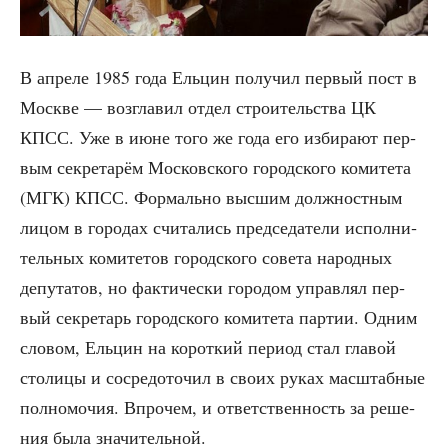
В апре­ле 1985 года Ель­цин полу­чил пер­вый пост в
Москве — воз­гла­вил отдел стро­и­тель­ства ЦК
КПСС. Уже в июне того же года его изби­ра­ют пер­
вым сек­ре­та­рём Мос­ков­ско­го город­ско­го коми­те­та
(МГК) КПСС. Фор­маль­но выс­шим долж­ност­ным
лицом в горо­дах счи­та­лись пред­се­да­те­ли испол­ни­
тель­ных коми­те­тов город­ско­го сове­та народ­ных
депу­та­тов, но фак­ти­че­ски горо­дом управ­лял пер­
вый сек­ре­тарь город­ско­го коми­те­та пар­тии. Одним
сло­вом, Ель­цин на корот­кий пери­од стал гла­вой
сто­ли­цы и сосре­до­то­чил в сво­их руках мас­штаб­ные
пол­но­мо­чия. Впро­чем, и ответ­ствен­ность за реше­
ния была значительной.