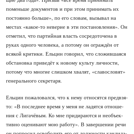
помень­ше доку­мен­тов и при этом при­ни­мать их
посто­ян­но боль­ше», по его сло­вам, вызы­вал на
местах «какое-то неве­рие в эти поста­нов­ле­ния». Он
отме­тил, что пар­тий­ная власть сосре­до­то­че­на в
руках одно­го чело­ве­ка, а пото­му он ограж­дён от
вся­кой кри­ти­ки. Ель­цин гово­рил, что сло­жив­ша­я­ся
обста­нов­ка при­ве­дёт к ново­му куль­ту лич­но­сти,
пото­му что мно­гие слиш­ком хва­лят, «сла­во­сло­вят»
гене­раль­но­го секретаря.
Ель­цин пожа­ло­вал­ся, что к нему отно­сят­ся пред­взя­
то: «В послед­нее вре­мя у меня не ладят­ся отно­ше­
ния с Лига­чё­вым. Ко мне при­ди­ра­ют­ся и необъ­ек­
тив­но оце­ни­ва­ют мою рабо­ту». В завер­ше­нии речи
он попро­сил осво­бо­дить его от долж­но­сти кан­ди­да­