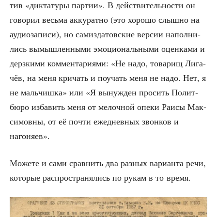
тив «дик­та­ту­ры пар­тии». В дей­стви­тель­но­сти он
гово­рил весь­ма акку­рат­но (это хоро­шо слыш­но на
ауди­о­за­пи­си), но сам­из­да­тов­ские вер­сии напол­ни­
лись вымыш­лен­ны­ми эмо­ци­о­наль­ны­ми оцен­ка­ми и
дерз­ки­ми ком­мен­та­ри­я­ми: «Не надо, това­рищ Лига­
чёв, на меня кри­чать и поучать меня не надо. Нет, я
не маль­чиш­ка» или «Я вынуж­ден про­сить Полит­
бю­ро изба­вить меня от мелоч­ной опе­ки Раи­сы Мак­
си­мов­ны, от её почти еже­днев­ных звон­ков и
нагоняев».
Може­те и сами срав­нить два раз­ных вари­ан­та речи,
кото­рые рас­про­стра­ня­лись по рукам в то время.