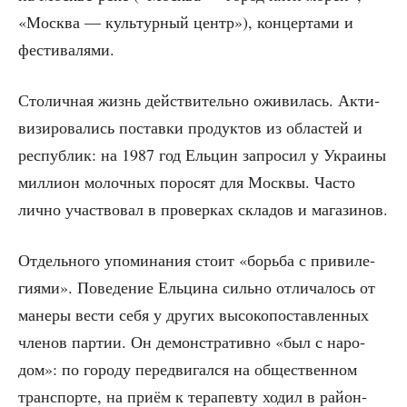
«Москва — куль­тур­ный центр»), кон­цер­та­ми и
фестивалями.
Сто­лич­ная жизнь дей­стви­тель­но ожи­ви­лась. Акти­
ви­зи­ро­ва­лись постав­ки про­дук­тов из обла­стей и
рес­пуб­лик: на 1987 год Ель­цин запро­сил у Укра­и­ны
мил­ли­он молоч­ных поро­сят для Моск­вы. Часто
лич­но участ­во­вал в про­вер­ках скла­дов и магазинов.
Отдель­но­го упо­ми­на­ния сто­ит «борь­ба с при­ви­ле­
ги­я­ми». Пове­де­ние Ель­ци­на силь­но отли­ча­лось от
мане­ры вести себя у дру­гих высо­ко­по­став­лен­ных
чле­нов пар­тии. Он демон­стра­тив­но «был с наро­
дом»: по горо­ду пере­дви­гал­ся на обще­ствен­ном
транс­пор­те, на при­ём к тера­пев­ту ходил в рай­он­