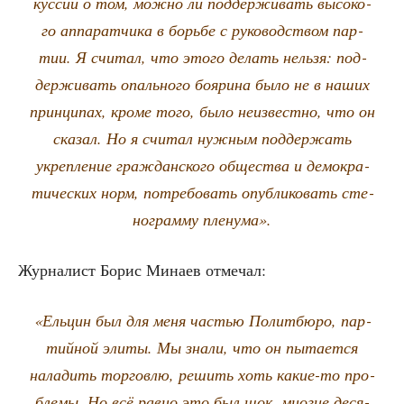
кус­сии о том, мож­но ли под­дер­жи­вать высо­ко­
го аппа­рат­чи­ка в борь­бе с руко­вод­ством пар­
тии. Я счи­тал, что это­го делать нель­зя: под­
дер­жи­вать опаль­но­го бояри­на было не в наших
прин­ци­пах, кро­ме того, было неиз­вест­но, что он
ска­зал. Но я счи­тал нуж­ным под­дер­жать
укреп­ле­ние граж­дан­ско­го обще­ства и демо­кра­
ти­че­ских норм, потре­бо­вать опуб­ли­ко­вать сте­
но­грам­му пленума».
Жур­на­лист Борис Мина­ев отмечал:
«Ель­цин был для меня частью Полит­бю­ро, пар­
тий­ной эли­ты. Мы зна­ли, что он пыта­ет­ся
нала­дить тор­гов­лю, решить хоть какие-то про­
бле­мы. Но всё рав­но это был шок, мно­гие деся­