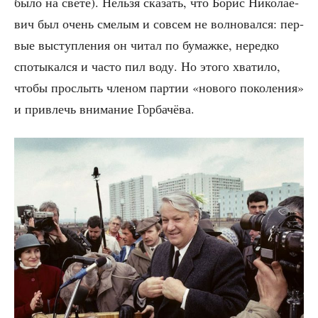
было на све­те). Нель­зя ска­зать, что Борис Нико­ла­е­
вич был очень сме­лым и совсем не вол­но­вал­ся: пер­
вые выступ­ле­ния он читал по бумаж­ке, неред­ко
спо­ты­кал­ся и часто пил воду. Но это­го хва­ти­ло,
что­бы про­слыть чле­ном пар­тии «ново­го поко­ле­ния»
и при­влечь вни­ма­ние Горбачёва.