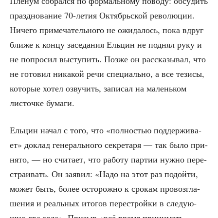
Пле­нум собрал­ся по фор­маль­но­му пово­ду: обсу­дить
празд­но­ва­ние 70-летия Октябрь­ской рево­лю­ции.
Ниче­го при­ме­ча­тель­но­го не ожи­да­лось, пока вдруг
бли­же к кон­цу засе­да­ния Ель­цин не под­нял руку и
не попро­сил высту­пить. Поз­же он рас­ска­зы­вал, что
не гото­вил ника­кой речи спе­ци­аль­но, а все тези­сы,
кото­рые хотел озву­чить, запи­сал на малень­ком
листоч­ке бумаги.
Ель­цин начал с того, что «пол­но­стью под­дер­жи­ва­
ет» доклад гене­раль­но­го сек­ре­та­ря — так было при­
ня­то, — но счи­та­ет, что рабо­ту пар­тии нуж­но пере­
стра­и­вать. Он заявил: «Надо на этот раз подой­ти,
может быть, более осто­рож­но к сро­кам про­воз­гла­
ше­ния и реаль­ных ито­гов пере­строй­ки в сле­ду­ю­
щие два года». При­зыв «всё вре­мя при­ни­мать