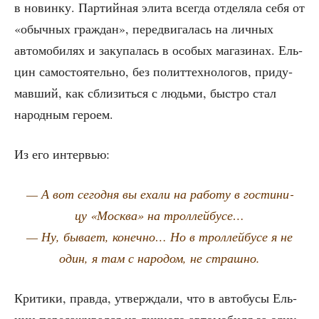
в новин­ку. Пар­тий­ная эли­та все­гда отде­ля­ла себя от
«обыч­ных граж­дан», пере­дви­га­лась на лич­ных
авто­мо­би­лях и заку­па­лась в осо­бых мага­зи­нах. Ель­
цин само­сто­я­тель­но, без полит­тех­но­ло­гов, при­ду­
мав­ший, как сбли­зить­ся с людь­ми, быст­ро стал
народ­ным героем.
Из его интервью:
— А вот сего­дня вы еха­ли на рабо­ту в гости­ни­
цу «Москва» на троллейбусе…
— Ну, быва­ет, конеч­но… Но в трол­лей­бу­се я не
один, я там с наро­дом, не страшно.
Кри­ти­ки, прав­да, утвер­жда­ли, что в авто­бу­сы Ель­
цин пере­са­жи­вал­ся из лич­но­го авто­мо­би­ля за одну-