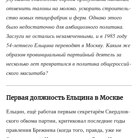
отме­нить тало­ны на моло­ко, уско­рить стро­и­тель­
ство новых пти­це­фаб­рик и ферм. Одна­ко это­го
было недо­ста­точ­но для амби­ци­оз­но­го поли­ти­ка.
Заслу­ги не оста­лись неза­ме­чен­ны­ми, и в 1985 году
54-лет­не­го Ель­ци­на пере­во­дят в Моск­ву. Каким же
обра­зом про­вин­ци­аль­ный пар­тий­ный дея­тель за
несколь­ко лет пре­вра­тил­ся в поли­ти­ка обще­рос­сий­
ско­го масштаба?
Первая должность Ельцина в Москве
Ель­цин, ещё рабо­тая пер­вым сек­ре­та­рём Сверд­лов­
ско­го обко­ма пар­тии, кри­ти­ко­вал послед­ние годы
прав­ле­ния Бреж­не­ва (когда того, прав­да, уже не