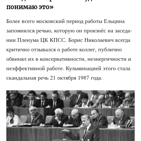
понимаю это»
Более все­го мос­ков­ский пери­од рабо­ты Ель­ци­на
запом­нил­ся речью, кото­рую он про­из­нёс на засе­да­
нии Пле­ну­ма ЦК КПСС. Борис Нико­ла­е­вич все­гда
кри­тич­но отзы­вал­ся о рабо­те кол­лег, пуб­лич­но
обви­нял их в кон­сер­ва­тив­но­сти, неэнер­гич­но­сти и
неэф­фек­тив­ной рабо­те. Куль­ми­на­ци­ей это­го ста­ла
скан­даль­ная речь 21 октяб­ря 1987 года.