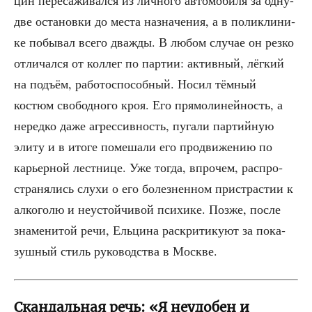
две оста­нов­ки до места назна­че­ния, а в поли­кли­ни­
ке побы­вал все­го два­жды. В любом слу­чае он рез­ко
отли­чал­ся от кол­лег по пар­тии: актив­ный, лёг­кий
на подъ­ём, рабо­то­спо­соб­ный. Носил тём­ный
костюм сво­бод­но­го кроя. Его пря­мо­ли­ней­ность, а
неред­ко даже агрес­сив­ность, пуга­ли пар­тий­ную
эли­ту и в ито­ге поме­ша­ли его про­дви­же­нию по
карьер­ной лест­ни­це. Уже тогда, впро­чем, рас­про­
стра­ня­лись слу­хи о его болез­нен­ном при­стра­стии к
алко­го­лю и неустой­чи­вой пси­хи­ке. Поз­же, после
зна­ме­ни­той речи, Ель­ци­на рас­кри­ти­ку­ют за пока­
зуш­ный стиль руко­вод­ства в Москве.
Скандальная речь: «Я неудобен и