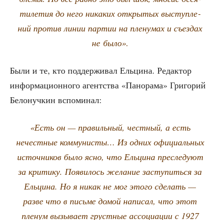
ти­ле­тия до него ника­ких откры­тых выступ­ле­
ний про­тив линии пар­тии на пле­ну­мах и съез­дах
не было».
Были и те, кто под­дер­жи­вал Ель­ци­на. Редак­тор
инфор­ма­ци­он­но­го агент­ства «Пано­ра­ма» Гри­го­рий
Бело­нуч­кин вспоминал:
«Есть он — пра­виль­ный, чест­ный, а есть
нечест­ные ком­му­ни­сты… Из одних офи­ци­аль­ных
источ­ни­ков было ясно, что Ель­ци­на пре­сле­ду­ют
за кри­ти­ку. Появи­лось жела­ние засту­пить­ся за
Ель­ци­на. Но я никак не мог это­го сде­лать —
раз­ве что в пись­ме домой напи­сал, что этот
пле­нум вызы­ва­ет груст­ные ассо­ци­а­ции с 1927