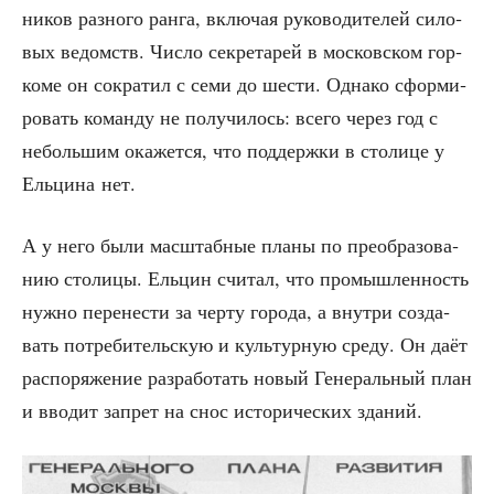
ни­ков раз­но­го ран­га, вклю­чая руко­во­ди­те­лей сило­
вых ведомств. Чис­ло сек­ре­та­рей в мос­ков­ском гор­
ко­ме он сокра­тил с семи до шести. Одна­ко сфор­ми­
ро­вать коман­ду не полу­чи­лось: все­го через год с
неболь­шим ока­жет­ся, что под­держ­ки в сто­ли­це у
Ель­ци­на нет.
А у него были мас­штаб­ные пла­ны по пре­об­ра­зо­ва­
нию сто­ли­цы. Ель­цин счи­тал, что про­мыш­лен­ность
нуж­но пере­не­сти за чер­ту горо­да, а внут­ри созда­
вать потре­би­тель­скую и куль­тур­ную сре­ду. Он даёт
рас­по­ря­же­ние раз­ра­бо­тать новый Гене­раль­ный план
и вво­дит запрет на снос исто­ри­че­ских зданий.