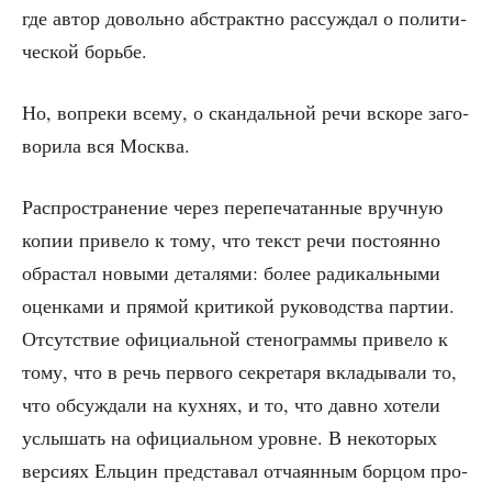
где автор доволь­но абстракт­но рас­суж­дал о поли­ти­
че­ской борьбе.
Но, вопре­ки все­му, о скан­даль­ной речи вско­ре заго­
во­ри­ла вся Москва.
Рас­про­стра­не­ние через пере­пе­ча­тан­ные вруч­ную
копии при­ве­ло к тому, что текст речи посто­ян­но
обрас­тал новы­ми дета­ля­ми: более ради­каль­ны­ми
оцен­ка­ми и пря­мой кри­ти­кой руко­вод­ства пар­тии.
Отсут­ствие офи­ци­аль­ной сте­но­грам­мы при­ве­ло к
тому, что в речь пер­во­го сек­ре­та­ря вкла­ды­ва­ли то,
что обсуж­да­ли на кух­нях, и то, что дав­но хоте­ли
услы­шать на офи­ци­аль­ном уровне. В неко­то­рых
вер­си­ях Ель­цин пред­ста­вал отча­ян­ным бор­цом про­