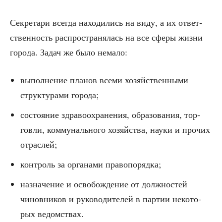
Сек­ре­та­ри все­гда нахо­ди­лись на виду, а их ответ­
ствен­ность рас­про­стра­ня­лась на все сфе­ры жиз­ни
горо­да. Задач же было немало:
выпол­не­ние пла­нов все­ми хозяй­ствен­ны­ми
струк­ту­ра­ми города;
состо­я­ние здра­во­охра­не­ния, обра­зо­ва­ния, тор­
гов­ли, ком­му­наль­но­го хозяй­ства, нау­ки и про­чих
отраслей;
кон­троль за орга­на­ми правопорядка;
назна­че­ние и осво­бож­де­ние от долж­но­стей
чинов­ни­ков и руко­во­ди­те­лей в пар­тии неко­то­
рых ведомствах.