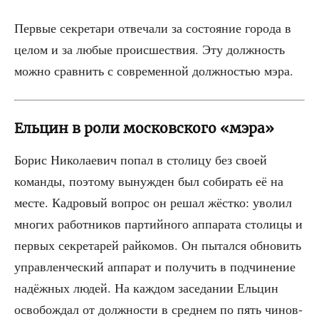
Пер­вые сек­ре­та­ри отве­ча­ли за состо­я­ние горо­да в
целом и за любые про­ис­ше­ствия. Эту долж­ность
мож­но срав­нить с совре­мен­ной долж­но­стью мэра.
Ельцин в роли московского «мэра»
Борис Нико­ла­е­вич попал в сто­ли­цу без сво­ей
коман­ды, поэто­му вынуж­ден был соби­рать её на
месте. Кад­ро­вый вопрос он решал жёст­ко: уво­лил
мно­гих работ­ни­ков пар­тий­но­го аппа­ра­та сто­ли­цы и
пер­вых сек­ре­та­рей рай­ко­мов. Он пытал­ся обно­вить
управ­лен­че­ский аппа­рат и полу­чить в под­чи­не­ние
надёж­ных людей. На каж­дом засе­да­нии Ель­цин
осво­бож­дал от долж­но­сти в сред­нем по пять чинов­