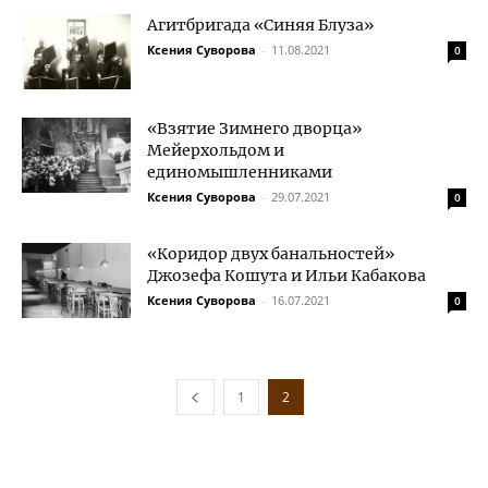
Агитбригада «Синяя Блуза»
Ксения Суворова
-
11.08.2021
0
«Взятие Зимнего дворца»
Мейерхольдом и
единомышленниками
Ксения Суворова
-
29.07.2021
0
«Коридор двух банальностей»
Джозефа Кошута и Ильи Кабакова
Ксения Суворова
-
16.07.2021
0
1
2