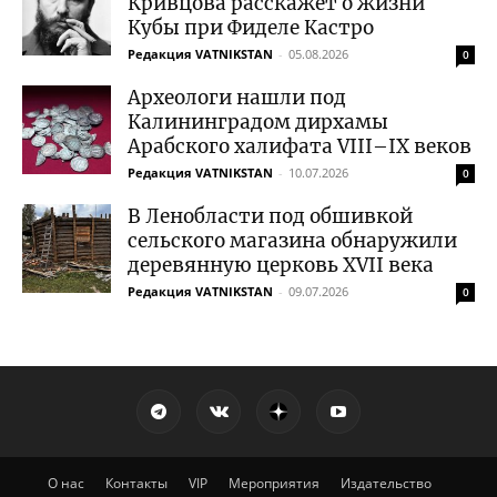
Кривцова расскажет о жизни
Кубы при Фиделе Кастро
Редакция VATNIKSTAN
-
05.08.2026
0
Археологи нашли под
Калининградом дирхамы
Арабского халифата VIII–IX веков
Редакция VATNIKSTAN
-
10.07.2026
0
В Ленобласти под обшивкой
сельского магазина обнаружили
деревянную церковь XVII века
Редакция VATNIKSTAN
-
09.07.2026
0
О нас
Контакты
VIP
Мероприятия
Издательство