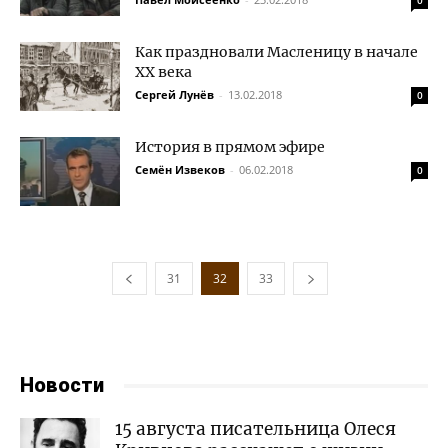
0
Как праздновали Масленицу в начале
XX века
Сергей Лунёв
-
13.02.2018
0
История в прямом эфире
Семён Извеков
-
06.02.2018
0
31
32
33
Новости
15 августа писательница Олеся