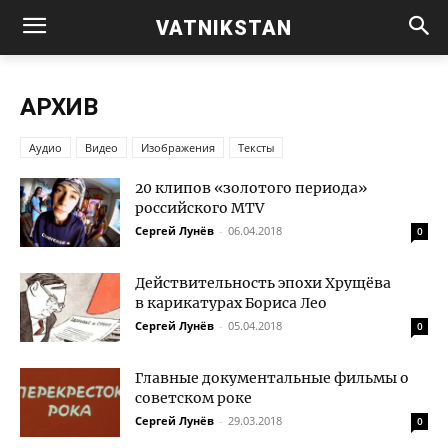
VATNIKSTAN
АРХИВ
Аудио
Видео
Изображения
Тексты
20 клипов «золотого периода»
российского MTV
Сергей Лунёв
-
06.04.2018
0
Действительность эпохи Хрущёва
в карикатурах Бориса Лео
Сергей Лунёв
-
05.04.2018
0
Главные документальные фильмы о
советском роке
Сергей Лунёв
-
29.03.2018
0