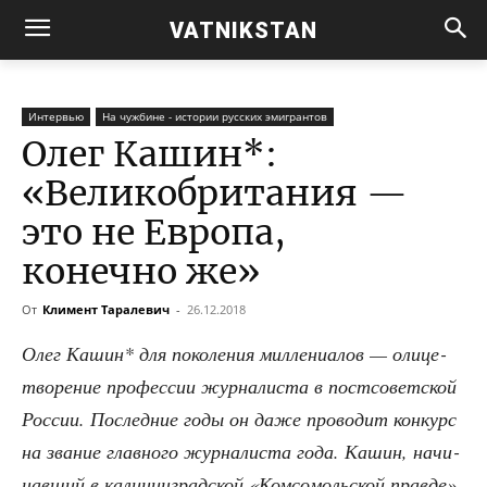
VATNIKSTAN
Интервью
На чужбине - истории русских эмигрантов
Олег Кашин*:
«Великобритания —
это не Европа,
конечно же»
От
Климент Таралевич
-
26.12.2018
Олег Кашин* для поко­ле­ния мил­ле­ни­а­лов — оли­це­
тво­ре­ние про­фес­сии жур­на­ли­ста в пост­со­вет­ской
Рос­сии. Послед­ние годы он даже про­во­дит кон­курс
на зва­ние глав­но­го жур­на­ли­ста года. Кашин, начи­
нав­ший в кали­нин­град­ской «Ком­со­моль­ской прав­де»,