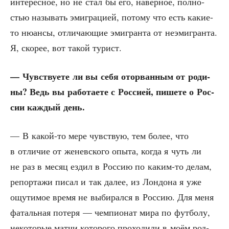
инте­рес­ное, но не стал бы его, навер­ное, пол­но­
стью назы­вать эми­гра­ци­ей, пото­му что есть какие-
то нюан­сы, отли­ча­ю­щие эми­гран­та от неэми­гран­та.
Я, ско­рее, вот такой турист.
— Чув­ству­е­те ли вы себя ото­рван­ным от роди­
ны? Ведь вы рабо­та­е­те с Рос­си­ей, пише­те о Рос­
сии каж­дый день.
— В какой-то мере чув­ствую, тем более, что
в отли­чие от женев­ско­го опы­та, когда я чуть ли
не раз в месяц ездил в Рос­сию по каким-то делам,
репор­та­жи писал и так далее, из Лон­до­на я уже
ощу­ти­мое вре­мя не выби­рал­ся в Рос­сию. Для меня
фаталь­ная поте­ря — чем­пи­о­нат мира по фут­бо­лу,
неко­то­рые мат­чи кото­ро­го про­хо­ди­ли в моём род­