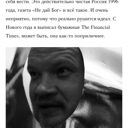
себя вести. Это дей­стви­тель­но чистая Рос­сия 1996
года, газе­та «Не дай Бог» и всё такое. И очень
непри­ят­но, пото­му что реаль­но рушит­ся иде­ал. С
Ново­го года я выпи­сал бумаж­ные The Financial
Times, может быть, она как-то поприличнее.