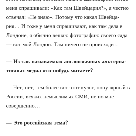
меня спра­ши­ва­ли: «Как там Швей­ца­рия?», я чест­но
отве­чал: «Не знаю». Пото­му что какая Швей­ца­
рия… И тоже у меня спра­ши­ва­ют, как там дела в
Лон­доне, я обыч­но вешаю фото­гра­фию сво­е­го сада
— вот мой Лон­дон. Там ниче­го не происходит.
— Из так назы­ва­е­мых англо­языч­ных аль­тер­на­
тив­ных медиа что-нибудь читаете?
— Нет, нет, тем более вот этот культ, попу­ляр­ный в
Рос­сии, вся­ких немыс­ли­мых СМИ, не по мне
совершенно…
— Это рос­сий­ская тема?