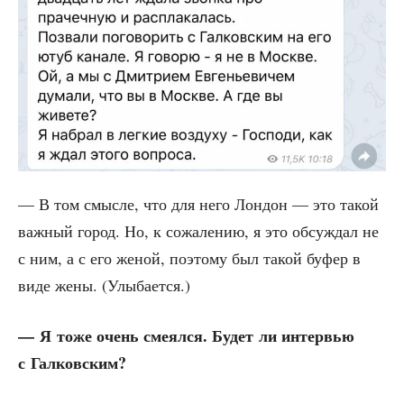
— В том смыс­ле, что для него Лон­дон — это такой
важ­ный город. Но, к сожа­ле­нию, я это обсуж­дал не
с ним, а с его женой, поэто­му был такой буфер в
виде жены. (Улы­ба­ет­ся.)
— Я тоже очень сме­ял­ся. Будет ли интер­вью
с Галковским?