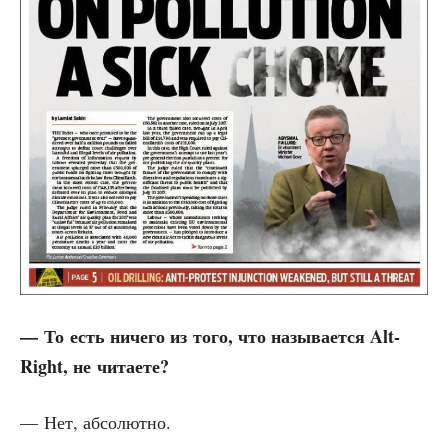
— То есть ниче­го из того, что назы­ва­ет­ся Alt-
Right, не читаете?
— Нет, абсолютно.