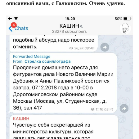
опи­сан­ный вами, с Гал­ков­ским. Очень удачно.