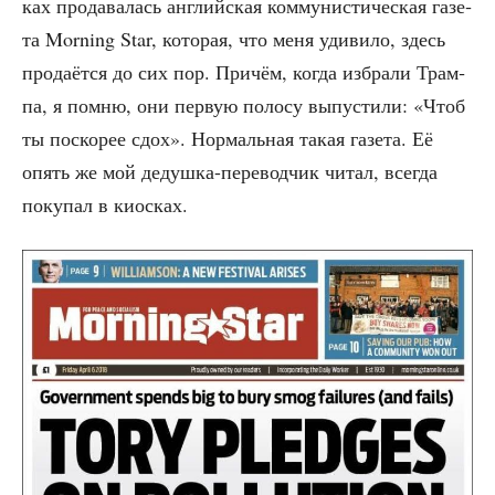
ках про­да­ва­лась англий­ская ком­му­ни­сти­че­ская газе­
та Morning Star, кото­рая, что меня уди­ви­ло, здесь
про­да­ёт­ся до сих пор. При­чём, когда избра­ли Трам­
па, я пом­ню, они первую поло­су выпу­сти­ли: «Чтоб
ты поско­рее сдох». Нор­маль­ная такая газе­та. Её
опять же мой дедуш­ка-пере­вод­чик читал, все­гда
поку­пал в киосках.