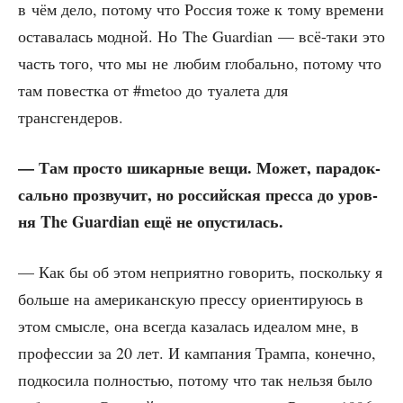
в чём дело, пото­му что Рос­сия тоже к тому вре­ме­ни
оста­ва­лась мод­ной. Но The Guardian — всё-таки это
часть того, что мы не любим гло­баль­но, пото­му что
там повест­ка от #metoo до туа­ле­та для
трансгендеров.
— Там про­сто шикар­ные вещи. Может, пара­док­
саль­но про­зву­чит, но рос­сий­ская прес­са до уров­
ня The Guardian ещё не опустилась.
— Как бы об этом непри­ят­но гово­рить, посколь­ку я
боль­ше на аме­ри­кан­скую прес­су ори­ен­ти­ру­юсь в
этом смыс­ле, она все­гда каза­лась иде­а­лом мне, в
про­фес­сии за 20 лет. И кам­па­ния Трам­па, конеч­но,
под­ко­си­ла пол­но­стью, пото­му что так нель­зя было