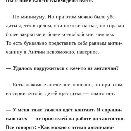
— По мини­му­му. Но при этом мож­но было убе­
дить­ся, что в целом, они похо­жи на нас, но гораз­до
более закры­тые и более ксе­но­фоб­ские, чем мы.
То есть бук­валь­но пред­ста­вить себя рав­ным англи­
ча­ни­ну в Англии невоз­мож­но, наверное.
— Уда­лось подру­жить­ся с кем-то из англичан?
— Есть зна­ко­мые англи­чане, конеч­но, но при этом
из серии «что­бы детей кре­стить» — тако­го нет.
— У меня тоже тяже­ло идёт кон­такт. Я спра­ши­
ваю всех — от при­я­те­лей на рабо­те до так­си­стов.
Все гово­рят: «Как мож­но с эти­ми англи­ча­на­