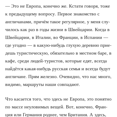
— Это не Евро­па, конеч­но же. Кста­ти гово­ря, тоже
к преды­ду­ще­му вопро­су. Пер­вое зна­ком­ство с
англи­ча­на­ми, при­чём такое регу­ляр­ное, у меня слу­
чи­лось как раз в годы жиз­ни в Швей­ца­рии. Когда в
Швей­ца­рии, в Ита­лии, во Фран­ции, в Испа­нии —
где угод­но — в какую-нибудь глухую дерев­ню при­е­
дешь тури­сти­че­скую, обя­за­тель­но в мест­ном баре, в
кафе, сре­ди людей-тури­стов, кото­рые едят, все­гда
най­дёт­ся какая-нибудь рус­ская семья и все­гда будут
англи­чане. Прям желез­но. Оче­вид­но, что нас мно­го,
види­мо, марш­ру­ты наши совпадают.
Что каса­ет­ся того, что здесь не Евро­па, это понят­но
по мас­се неуло­ви­мых вещей. Вот, конеч­но, Фран­
ция или Гер­ма­ния род­нее, чем Бри­та­ния. А здесь,