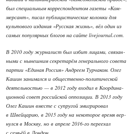
был спе­ци­аль­ным кор­ре­спон­ден­том газе­ты «Ком­
мер­сант», писал пуб­ли­ци­сти­че­ские колон­ки для
куль­то­во­го изда­ния «Рус­ская жизнь», вёл один из
самых попу­ляр­ных бло­гов на сай­те livejournal.com.
В 2010 году жур­на­лист был избит лица­ми, свя­зан­
ны­ми с нынеш­ним сек­ре­та­рём гене­раль­но­го сове­та
пар­тии «Еди­ная Рос­сия» Андре­ем Тур­ча­ком. Олег
Кашин зани­мал­ся и обще­ствен­но-поли­ти­че­ской
дея­тель­но­стью — в 2012 году вхо­дил в Коор­ди­на­
ци­он­ной совет рос­сий­ской оппо­зи­ции. В 2013 году
Олег Кашин вме­сте с супру­гой эми­гри­ро­вал
в Швей­ца­рию, в 2015 году на неко­то­рое вре­мя вер­
нул­ся в Моск­ву, но в апре­ле 2016-го пере­ехал
с семьёй в Лондон.