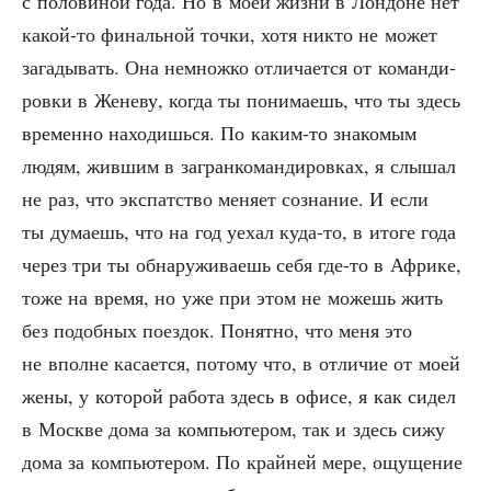
с поло­ви­ной года. Но в моей жиз­ни в Лон­доне нет
какой-то финаль­ной точ­ки, хотя никто не может
зага­ды­вать. Она немнож­ко отли­ча­ет­ся от коман­ди­
ров­ки в Жене­ву, когда ты пони­ма­ешь, что ты здесь
вре­мен­но нахо­дишь­ся. По каким-то зна­ко­мым
людям, жив­шим в загран­ко­ман­ди­ров­ках, я слы­шал
не раз, что экс­пат­ство меня­ет созна­ние. И если
ты дума­ешь, что на год уехал куда-то, в ито­ге года
через три ты обна­ру­жи­ва­ешь себя где-то в Афри­ке,
тоже на вре­мя, но уже при этом не можешь жить
без подоб­ных поез­док. Понят­но, что меня это
не вполне каса­ет­ся, пото­му что, в отли­чие от моей
жены, у кото­рой рабо­та здесь в офи­се, я как сидел
в Москве дома за ком­пью­те­ром, так и здесь сижу
дома за ком­пью­те­ром. По край­ней мере, ощу­ще­ние