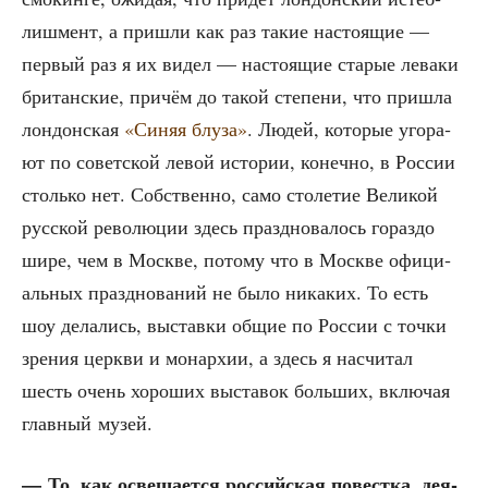
лиш­мент, а при­шли как раз такие насто­я­щие —
пер­вый раз я их видел — насто­я­щие ста­рые лева­ки
бри­тан­ские, при­чём до такой сте­пе­ни, что при­шла
лон­дон­ская
«Синяя блу­за»
. Людей, кото­рые уго­ра­
ют по совет­ской левой исто­рии, конеч­но, в Рос­сии
столь­ко нет. Соб­ствен­но, само сто­ле­тие Вели­кой
рус­ской рево­лю­ции здесь празд­но­ва­лось гораз­до
шире, чем в Москве, пото­му что в Москве офи­ци­
аль­ных празд­но­ва­ний не было ника­ких. То есть
шоу дела­лись, выстав­ки общие по Рос­сии с точ­ки
зре­ния церк­ви и монар­хии, а здесь я насчи­тал
шесть очень хоро­ших выста­вок боль­ших, вклю­чая
глав­ный музей.
— То, как осве­ща­ет­ся рос­сий­ская повест­ка, дея­