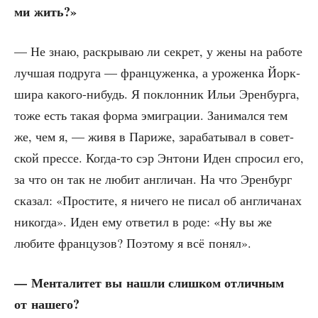
ми жить?»
— Не знаю, рас­кры­ваю ли сек­рет, у жены на рабо­те
луч­шая подру­га — фран­цу­жен­ка, а уро­жен­ка Йорк­
ши­ра како­го-нибудь. Я поклон­ник Ильи Эрен­бур­га,
тоже есть такая фор­ма эми­гра­ции. Зани­мал­ся тем
же, чем я, — живя в Пари­же, зара­ба­ты­вал в совет­
ской прес­се. Когда-то сэр Энто­ни Иден спро­сил его,
за что он так не любит англи­чан. На что Эрен­бург
ска­зал: «Про­сти­те, я ниче­го не писал об англи­ча­нах
нико­гда». Иден ему отве­тил в роде: «Ну вы же
люби­те фран­цу­зов? Поэто­му я всё понял».
— Мен­та­ли­тет вы нашли слиш­ком отлич­ным
от нашего?