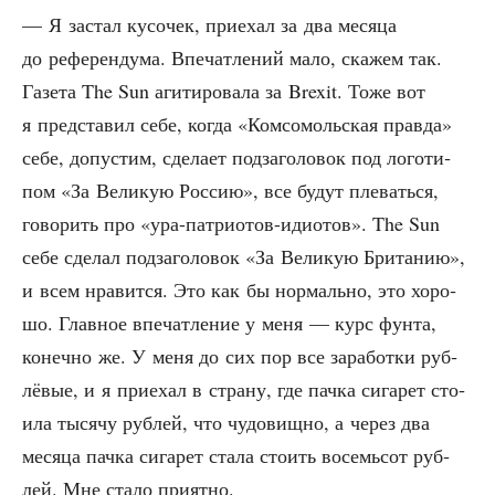
— Я застал кусо­чек, при­е­хал за два меся­ца
до рефе­рен­ду­ма. Впе­чат­ле­ний мало, ска­жем так.
Газе­та The Sun аги­ти­ро­ва­ла за Brexit. Тоже вот
я пред­ста­вил себе, когда «Ком­со­моль­ская прав­да»
себе, допу­стим, сде­ла­ет под­за­го­ло­вок под лого­ти­
пом «За Вели­кую Рос­сию», все будут пле­вать­ся,
гово­рить про «ура-пат­ри­о­тов-иди­о­тов». The Sun
себе сде­лал под­за­го­ло­вок «За Вели­кую Бри­та­нию»,
и всем нра­вит­ся. Это как бы нор­маль­но, это хоро­
шо. Глав­ное впе­чат­ле­ние у меня — курс фун­та,
конеч­но же. У меня до сих пор все зара­бот­ки руб­
лё­вые, и я при­е­хал в стра­ну, где пач­ка сига­рет сто­
и­ла тыся­чу руб­лей, что чудо­вищ­но, а через два
меся­ца пач­ка сига­рет ста­ла сто­ить восемь­сот руб­
лей. Мне ста­ло приятно.