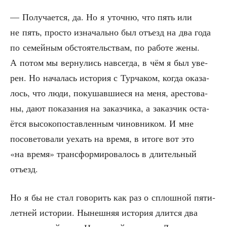
— Полу­ча­ет­ся, да. Но я уточ­ню, что пять или
не пять, про­сто изна­чаль­но был отъ­езд на два года
по семей­ным обсто­я­тель­ствам, по рабо­те жены.
А потом мы вер­ну­лись навсе­гда, в чём я был уве­
рен. Но нача­лась исто­рия с Тур­ча­ком, когда ока­за­
лось, что люди, поку­шав­ши­е­ся на меня, аре­сто­ва­
ны, дают пока­за­ния на заказ­чи­ка, а заказ­чик оста­
ёт­ся высо­ко­по­став­лен­ным чинов­ни­ком. И мне
посо­ве­то­ва­ли уехать на вре­мя, в ито­ге вот это
«на вре­мя» транс­фор­ми­ро­ва­лось в дли­тель­ный
отъезд.
Но я бы не стал гово­рить как раз о сплош­ной пяти­
лет­ней исто­рии. Нынеш­няя исто­рия длит­ся два