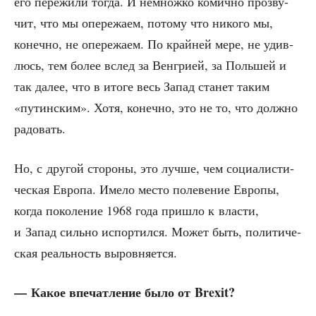
его пере­жи­ли тогда. И немнож­ко комич­но про­зву­
чит, что мы опе­ре­жа­ем, пото­му что нико­го мы,
конеч­но, не опе­ре­жа­ем. По край­ней мере, не удив­
люсь, тем более вслед за Вен­гри­ей, за Поль­шей и
так далее, что в ито­ге весь Запад ста­нет таким
«путин­ским». Хотя, конеч­но, это не то, что долж­но
радовать.
Но, с дру­гой сто­ро­ны, это луч­ше, чем соци­а­ли­сти­
че­ская Евро­па. Име­ло место поле­ве­ние Евро­пы,
когда поко­ле­ние 1968 года при­шло к вла­сти,
и Запад силь­но испор­тил­ся. Может быть, поли­ти­че­
ская реаль­ность выровняется.
— Какое впе­чат­ле­ние было от Brexit?