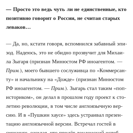
— Про­сто это ведь чуть ли не един­ствен­ные, кто
пози­тив­но гово­рит о Рос­сии, не счи­тая ста­рых
леваков…
— Да, но, кста­ти гово­ря, вспом­нил­ся забав­ный эпи­
зод. Наде­юсь, это не обид­но про­зву­чит для Миха­и­
ла Зыга­ря (при­знан Миню­стом РФ ино­аген­том. —
Прим.
), мое­го быв­ше­го сослу­жив­ца по «Ком­мер­сан­
ту» и началь­ни­ку на «Дожде» (при­знан Миню­стом
РФ ино­аген­том. —
Прим.
). Зыгарь стал таким «поп-
исто­ри­ком», он делал в про­шлом году про­ект к сто­
ле­тию рево­лю­ции, в том чис­ле англо­языч­ную вер­
сию. И в «Пуш­кин хау­се» здесь устра­и­вал пре­зен­
та­цию англо­языч­ной вер­сии. Встре­чал гостей в
смо­кин­ге, ожи­дая, что при­дёт лон­дон­ский истеб­