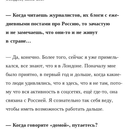
— Когда чита­ешь жур­на­ли­стов, их бло­ги с еже­
днев­ны­ми поста­ми про Рос­сию, то зача­стую
и не заме­ча­ешь, что они-то и не живут
в стране…
— Да, конеч­но. Более того, сей­час я уже при­мель­
кал­ся, все зна­ют, что я в Лон­доне. Пона­ча­лу мне
было при­ят­но, в пер­вый год и доль­ше, когда какие-
то люди удив­ля­лись, что я здесь, что я не там, пото­
му что вся актив­ность в соц­се­тях, ещё где-то, она
свя­за­на с Рос­си­ей. Я созна­тель­но так себя веду,
что­бы иметь воз­мож­ность рабо­тать дальше.
— Когда гово­ри­те «домой», путаетесь?