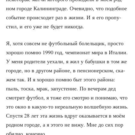
ном горо­де Кали­нин­гра­де. Оче­вид­но, что подоб­ное
собы­тие про­ис­хо­дит раз в жиз­ни. И я его про­пу­
стил, и его уже не будет никогда.
Я, хотя совсем не фут­боль­ный болель­щик, про­сто
хоро­шо пом­ню 1990 год, чем­пи­о­нат мира в Ита­лии.
У меня роди­те­ли уеха­ли, я жил у бабуш­ки в том же
горо­де, но в дру­гом рай­оне, в пен­си­о­нер­ском, ска­
жем так. И я хоро­шо пом­ню быт это­го рай­о­на:
пыль, тос­ка, мрак, запу­сте­ние. По вече­рам дед
смот­рит фут­бол, я тоже его смот­рю и пони­маю, что
это окно в какую-то нере­аль­ную вол­шеб­ную жизнь.
Спу­стя 28 лет эта жизнь вдруг ока­зы­ва­ет­ся в моём
род­ном горо­де, а я это­го не вижу. Мне до сих пор
обид­но, конечно.