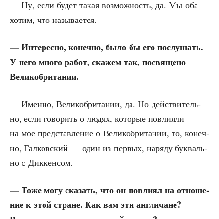
— Ну, если будет такая воз­мож­ность, да. Мы оба
хотим, что называется.
— Инте­рес­но, конеч­но, было бы его послу­шать.
У него мно­го работ, ска­жем так, посвя­ще­но
Великобритании.
— Имен­но, Вели­ко­бри­та­нии, да. Но дей­стви­тель­
но, если гово­рить о людях, кото­рые повли­я­ли
на моё пред­став­ле­ние о Вели­ко­бри­та­нии, то, конеч­
но, Гал­ков­ский — один из пер­вых, наря­ду бук­валь­
но с Диккенсом.
— Тоже могу ска­зать, что он повли­ял на отно­ше­
ние к этой стране. Как вам эти англи­чане?
Вы с ними как-то взаимодействуете?