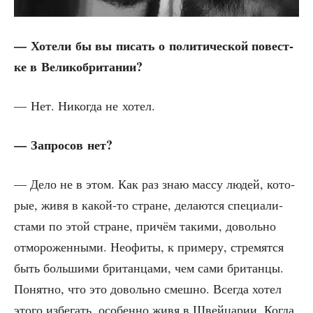
— Хоте­ли бы вы писать о поли­ти­че­ской повест­
ке в Великобритании?
— Нет. Нико­гда не хотел.
— Запро­сов нет?
— Дело не в этом. Как раз знаю мас­су людей, кото­
рые, живя в какой-то стране, дела­ют­ся спе­ци­а­ли­
ста­ми по этой стране, при­чём таки­ми, доволь­но
отмо­ро­жен­ны­ми. Нео­фи­ты, к при­ме­ру, стре­мят­ся
быть боль­ши­ми бри­тан­ца­ми, чем сами бри­тан­цы.
Понят­но, что это доволь­но смеш­но. Все­гда хотел
это­го избе­гать, осо­бен­но живя в Швей­ца­рии. Когда