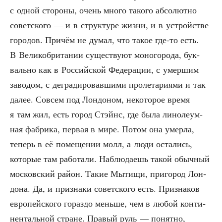
с одной сто­ро­ны, очень мно­го тако­го абсо­лют­но
совет­ско­го — и в струк­ту­ре жиз­ни, и в устрой­стве
горо­дов. При­чём не думал, что такое где-то есть.
В Вели­ко­бри­та­нии суще­ству­ют моно­го­ро­да, бук­
валь­но как в Рос­сий­ской Феде­ра­ции, с умер­шим
заво­дом, с дегра­ди­ро­вав­ши­ми про­ле­та­ри­я­ми и так
далее. Совсем под Лон­до­ном, неко­то­рое вре­мя
я там жил, есть город Стэйнс, где была лино­ле­ум­
ная фаб­ри­ка, пер­вая в мире. Потом она умер­ла,
теперь в её поме­ще­нии молл, а люди оста­лись,
кото­рые там рабо­та­ли. Наблю­да­ешь такой обыч­ный
мос­ков­ский рай­он. Такие Мыти­щи, при­го­род Лон­
до­на. Да, и при­зна­ки совет­ско­го есть. При­зна­ков
евро­пей­ско­го гораз­до мень­ше, чем в любой кон­ти­
нен­таль­ной стране. Пра­вый руль — понят­но,