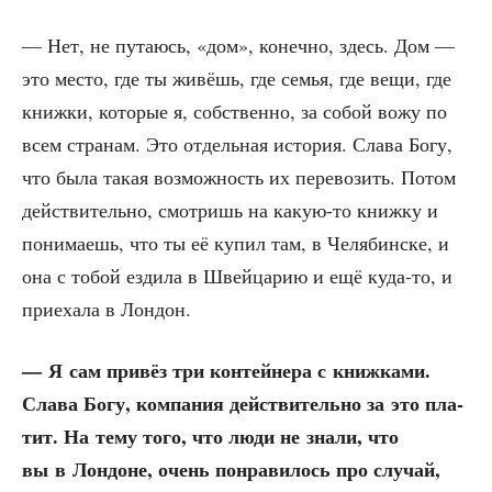
— Нет, не пута­юсь, «дом», конеч­но, здесь. Дом —
это место, где ты живёшь, где семья, где вещи, где
книж­ки, кото­рые я, соб­ствен­но, за собой вожу по
всем стра­нам. Это отдель­ная исто­рия. Сла­ва Богу,
что была такая воз­мож­ность их пере­во­зить. Потом
дей­стви­тель­но, смот­ришь на какую-то книж­ку и
пони­ма­ешь, что ты её купил там, в Челя­бин­ске, и
она с тобой езди­ла в Швей­ца­рию и ещё куда-то, и
при­е­ха­ла в Лондон.
— Я сам при­вёз три кон­тей­не­ра с книж­ка­ми.
Сла­ва Богу, ком­па­ния дей­стви­тель­но за это пла­
тит. На тему того, что люди не зна­ли, что
вы в Лон­доне, очень понра­ви­лось про слу­чай,