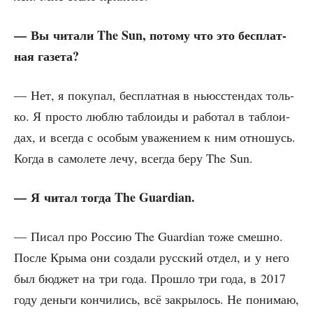
— Вы чита­ли The Sun, пото­му что это бес­плат­
ная газета?
— Нет, я поку­пал, бес­плат­ная в ньюс­стен­дах толь­
ко. Я про­сто люб­лю таб­ло­и­ды и рабо­тал в таб­ло­и­
дах, и все­гда с осо­бым ува­же­ни­ем к ним отно­шусь.
Когда в само­ле­те лечу, все­гда беру The Sun.
— Я читал тогда The Guardian.
— Писал про Рос­сию The Guardian тоже смеш­но.
После Кры­ма они созда­ли рус­ский отдел, и у него
был бюд­жет на три года. Про­шло три года, в 2017
году день­ги кон­чи­лись, всё закры­лось. Не пони­маю,