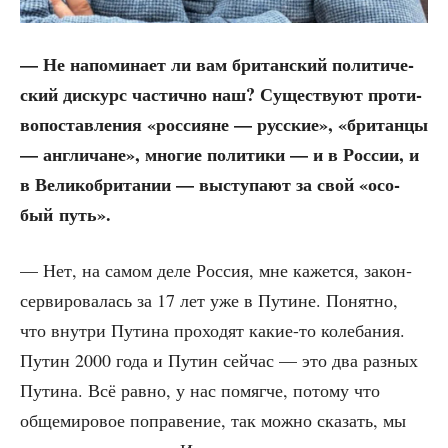
— Не напо­ми­на­ет ли вам бри­тан­ский поли­ти­че­
ский дис­курс частич­но наш? Суще­ству­ют про­ти­
во­по­став­ле­ния «рос­си­яне — рус­ские», «бри­тан­цы
— англи­чане», мно­гие поли­ти­ки — и в Рос­сии, и
в Вели­ко­бри­та­нии — высту­па­ют за свой «осо­
бый путь».
— Нет, на самом деле Рос­сия, мне кажет­ся, закон­
сер­ви­ро­ва­лась за 17 лет уже в Путине. Понят­но,
что внут­ри Пути­на про­хо­дят какие-то коле­ба­ния.
Путин 2000 года и Путин сей­час — это два раз­ных
Пути­на. Всё рав­но, у нас помяг­че, пото­му что
обще­ми­ро­вое попра­ве­ние, так мож­но ска­зать, мы