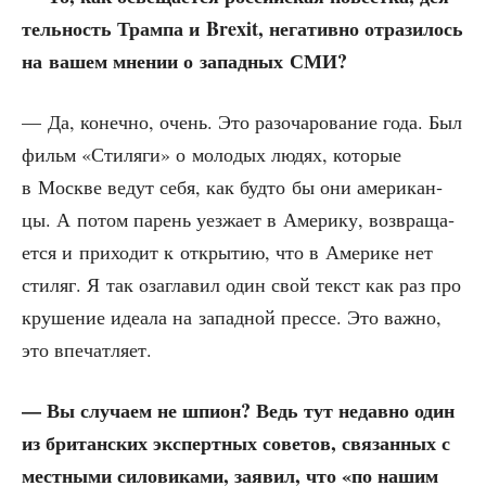
тель­ность Трам­па и Brexit, нега­тив­но отра­зи­лось
на вашем мне­нии о запад­ных СМИ?
— Да, конеч­но, очень. Это разо­ча­ро­ва­ние года. Был
фильм «Сти­ля­ги» о моло­дых людях, кото­рые
в Москве ведут себя, как буд­то бы они аме­ри­кан­
цы. А потом парень уез­жа­ет в Аме­ри­ку, воз­вра­ща­
ет­ся и при­хо­дит к откры­тию, что в Аме­ри­ке нет
сти­ляг. Я так оза­гла­вил один свой текст как раз про
кру­ше­ние иде­а­ла на запад­ной прес­се. Это важ­но,
это впечатляет.
— Вы слу­ча­ем не шпи­он? Ведь тут недав­но один
из бри­тан­ских экс­перт­ных сове­тов, свя­зан­ных с
мест­ны­ми сило­ви­ка­ми, заявил, что «по нашим