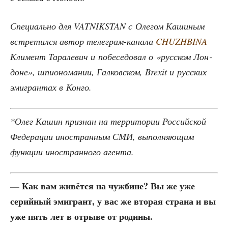
Спе­ци­аль­но для VATNIKSTAN с Оле­гом Каши­ным
встре­тил­ся автор теле­грам-кана­ла
CHUZHBINA
Кли­мент Тара­ле­вич и побе­се­до­вал о «рус­ском Лон­
доне», шпи­о­но­ма­нии, Гал­ков­ском, Brexit и рус­ских
эми­гран­тах в Конго.
*Олег Кашин при­знан на тер­ри­то­рии Рос­сий­ской
Феде­ра­ции ино­стран­ным СМИ, выпол­ня­ю­щим
функ­ции ино­стран­но­го агента.
— Как вам живёт­ся на чуж­бине? Вы же уже
серий­ный эми­грант, у вас же вто­рая стра­на и вы
уже пять лет в отры­ве от родины.