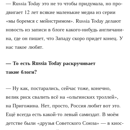
— Russia Today это не то что­бы при­ду­ма­ла, но про­
дви­га­ет 12 лет вся­кие малень­кие медиа из серии
«мы борем­ся с мейн­стри­мом». Russia Today дела­ют
новость из запи­си в бло­ге како­го-нибудь англи­ча­ни­
на, где он пишет, что Запа­ду ско­ро при­дет конец. У
нас такое любят.
— То есть Russia Today рас­кру­чи­ва­ет
такие блоги?
— Ну как, поста­ра­лись, сей­час тоже, конеч­но,
велик риск сва­лить всё на «оль­гин­ских трол­лей»,
на При­го­жи­на. Нет, про­сто, Рос­сия любит вот это.
Ещё все­гда есть какой-то левый сам­из­дат. В моём
дет­стве были «дру­зья Совет­ско­го Сою­за» — в киос­