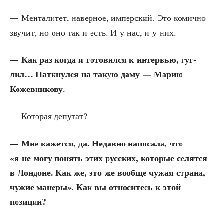
— Мен­та­ли­тет, навер­ное, импер­ский. Это комич­но
зву­чит, но оно так и есть. И у нас, и у них.
— Как раз когда я гото­вил­ся к интер­вью, гуг­
лил… Наткнул­ся на такую даму — Марию
Кожевникову.
— Кото­рая депутат?
— Мне кажет­ся, да. Недав­но напи­са­ла, что
«я не могу понять этих рус­ских, кото­рые селят­ся
в Лон­доне. Как же, это же вооб­ще чужая стра­на,
чужие мане­ры». Как вы отно­си­тесь к этой
позиции?