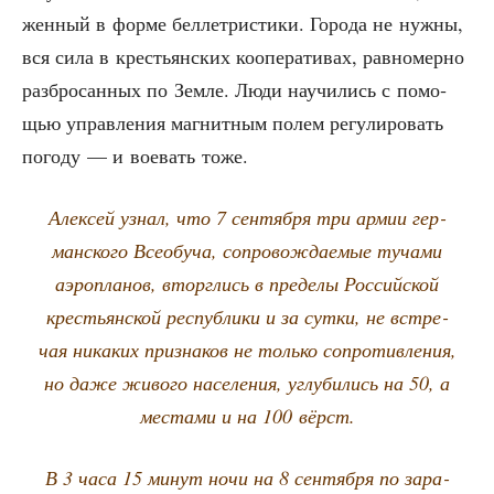
жен­ный в фор­ме бел­ле­три­сти­ки. Горо­да не нуж­ны,
вся сила в кре­стьян­ских коопе­ра­ти­вах, рав­но­мер­но
раз­бро­сан­ных по Зем­ле. Люди научи­лись с помо­
щью управ­ле­ния маг­нит­ным полем регу­ли­ро­вать
пого­ду — и вое­вать тоже.
Алек­сей узнал, что 7 сен­тяб­ря три армии гер­
ман­ско­го Все­обу­ча, сопро­вож­да­е­мые туча­ми
аэро­пла­нов, вторг­лись в пре­де­лы Рос­сий­ской
кре­стьян­ской рес­пуб­ли­ки и за сут­ки, не встре­
чая ника­ких при­зна­ков не толь­ко сопро­тив­ле­ния,
но даже живо­го насе­ле­ния, углу­би­лись на 50, а
места­ми и на 100 вёрст.
В 3 часа 15 минут ночи на 8 сен­тяб­ря по зара­