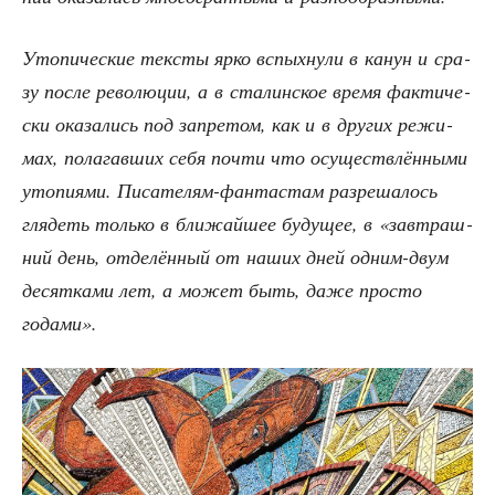
Уто­пи­че­ские тек­сты ярко вспых­ну­ли в канун и сра­
зу после рево­лю­ции, а в ста­лин­ское вре­мя фак­ти­че­
ски ока­за­лись под запре­том, как и в дру­гих режи­
мах, пола­гав­ших себя почти что осу­ществ­лён­ны­ми
уто­пи­я­ми. Писа­те­лям-фан­та­стам раз­ре­ша­лось
гля­деть толь­ко в бли­жай­шее буду­щее, в «зав­траш­
ний день, отде­лён­ный от наших дней одним-двум
десят­ка­ми лет, а может быть, даже про­сто
годами».