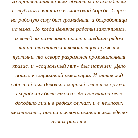
го про­цве­та­ния во всех обла­стях про­из­вод­ства
и глу­бо­ко­го зати­шья в клас­со­вой борь­бе. Спрос
на рабо­чую силу был гро­мад­ный, и без­ра­бо­ти­ца
исчез­ла. Но когда Вели­кие рабо­ты закон­чи­лись,
а вслед за ними закон­чи­лась и шед­шая рядом
капи­та­ли­сти­че­ская коло­ни­за­ция преж­них
пустынь, то вско­ре раз­ра­зил­ся про­мыш­лен­ный
кри­зис, и «соци­аль­ный мир» был нару­шен. Дело
пошло к соци­аль­ной рево­лю­ции. И опять ход
собы­тий был доволь­но мир­ный: глав­ным ору­жи­
ем рабо­чих были стач­ки, до вос­ста­ний дело
дохо­ди­ло лишь в ред­ких слу­ча­ях и в немно­гих
мест­но­стях, почти исклю­чи­тель­но в зем­ле­дель­
че­ских районах.