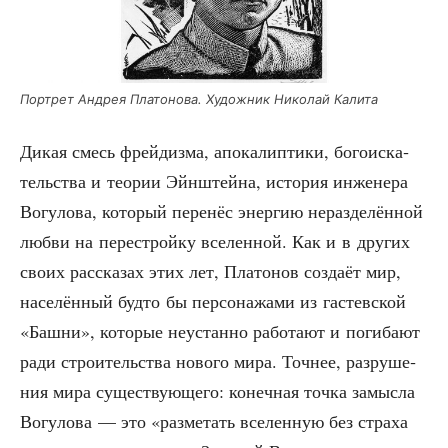
Порт­рет Андрея Пла­то­но­ва. Худож­ник Нико­лай Калита
Дикая смесь фрей­диз­ма, апо­ка­лип­ти­ки, бого­ис­ка­
тель­ства и тео­рии Эйн­штей­на, исто­рия инже­не­ра
Вогу­ло­ва, кото­рый пере­нёс энер­гию нераз­де­лён­ной
люб­ви на пере­строй­ку все­лен­ной. Как и в дру­гих
сво­их рас­ска­зах этих лет, Пла­то­нов созда­ёт мир,
насе­лён­ный буд­то бы пер­со­на­жа­ми из гастев­ской
«Баш­ни», кото­рые неустан­но рабо­та­ют и поги­ба­ют
ради стро­и­тель­ства ново­го мира. Точ­нее, раз­ру­ше­
ния мира суще­ству­ю­ще­го: конеч­ная точ­ка замыс­ла
Вогу­ло­ва — это «раз­ме­тать все­лен­ную без стра­ха