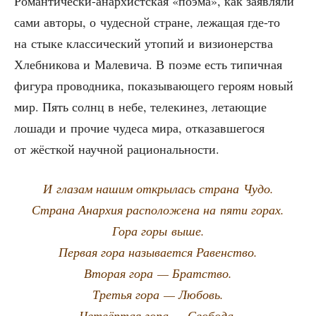
Роман­ти­че­ски-анар­хист­ская «поэ­ма», как заяв­ля­ли
сами авто­ры, о чудес­ной стране, лежа­щая где-то
на сты­ке клас­си­че­ский уто­пий и визи­о­нер­ства
Хлеб­ни­ко­ва и Мале­ви­ча. В поэ­ме есть типич­ная
фигу­ра про­вод­ни­ка, пока­зы­ва­ю­ще­го геро­ям новый
мир. Пять солнц в небе, теле­ки­нез, лета­ю­щие
лоша­ди и про­чие чуде­са мира, отка­зав­ше­го­ся
от жёст­кой науч­ной рациональности.
И гла­зам нашим откры­лась стра­на Чудо.
Стра­на Анар­хия рас­по­ло­же­на на пяти горах.
Гора горы выше.
Пер­вая гора назы­ва­ет­ся Равенство.
Вто­рая гора — Братство.
Тре­тья гора — Любовь.
Чет­вёр­тая гора — Свобода.