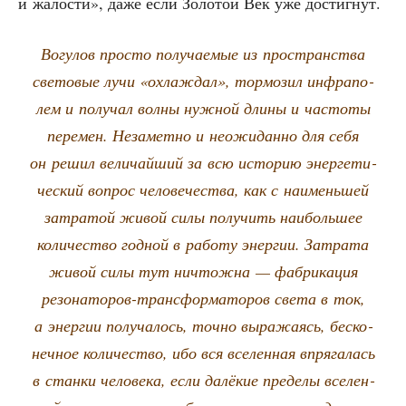
и жало­сти», даже если Золо­той Век уже достигнут.
Вогу­лов про­сто полу­ча­е­мые из про­стран­ства
све­то­вые лучи «охла­ждал», тор­мо­зил инфра­по­
лем и полу­чал вол­ны нуж­ной дли­ны и часто­ты
пере­мен. Неза­мет­но и неожи­дан­но для себя
он решил вели­чай­ший за всю исто­рию энер­ге­ти­
че­ский вопрос чело­ве­че­ства, как с наи­мень­шей
затра­той живой силы полу­чить наи­боль­шее
коли­че­ство год­ной в рабо­ту энер­гии. Затра­та
живой силы тут ничтож­на — фаб­ри­ка­ция
резо­на­то­ров-транс­фор­ма­то­ров све­та в ток,
а энер­гии полу­ча­лось, точ­но выра­жа­ясь, бес­ко­
неч­ное коли­че­ство, ибо вся все­лен­ная впря­га­лась
в стан­ки чело­ве­ка, если далё­кие пре­де­лы все­лен­