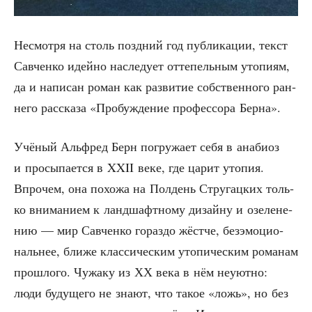
Несмот­ря на столь позд­ний год пуб­ли­ка­ции, текст
Савчен­ко идей­но насле­ду­ет отте­пель­ным уто­пи­ям,
да и напи­сан роман как раз­ви­тие соб­ствен­но­го ран­
не­го рас­ска­за «Про­буж­де­ние про­фес­со­ра Берна».
Учё­ный Аль­фред Берн погру­жа­ет себя в ана­би­оз
и про­сы­па­ет­ся в XXII веке, где царит уто­пия.
Впро­чем, она похо­жа на Пол­день Стру­гац­ких толь­
ко вни­ма­ни­ем к ланд­шафт­но­му дизай­ну и озе­ле­не­
нию — мир Савчен­ко гораз­до жёст­че, без­эмо­ци­о­
наль­нее, бли­же клас­си­че­ским уто­пи­че­ским рома­нам
про­шло­го. Чужа­ку из ХХ века в нём неуют­но:
люди буду­ще­го не зна­ют, что такое «ложь», но без