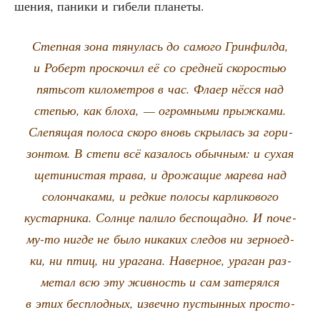
ше­ния, пани­ки и гибе­ли планеты.
Степ­ная зона тяну­лась до само­го Грин­фил­да,
и Роберт про­ско­чил её со сред­ней ско­ро­стью
пять­сот кило­мет­ров в час. Фла­ер нёс­ся над
сте­пью, как бло­ха, — огром­ны­ми прыж­ка­ми.
Сле­пя­щая поло­са ско­ро вновь скры­лась за гори­
зон­том. В сте­пи всё каза­лось обыч­ным: и сухая
щети­ни­стая тра­ва, и дро­жа­щие маре­ва над
солон­ча­ка­ми, и ред­кие поло­сы кар­ли­ко­во­го
кустар­ни­ка. Солн­це пали­ло бес­по­щад­но. И поче­
му-то нигде не было ника­ких сле­дов ни зер­но­ед­
ки, ни птиц, ни ура­га­на. Навер­ное, ура­ган раз­
ме­тал всю эту жив­ность и сам зате­рял­ся
в этих бес­плод­ных, извеч­но пустын­ных про­сто­