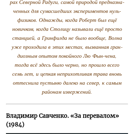
рах Север­ной Раду­ги, самой при­ро­дой пред­на­зна­
чен­ных для сума­сшед­ших экс­пе­ри­мен­тов нуль-
физи­ков. Одна­жды, когда Роберт был ещё
нович­ком, когда Сто­ли­цу назы­ва­ли ещё про­сто
стан­ци­ей, а Грин­фил­да не было вооб­ще, Вол­на
уже про­хо­ди­ла в этих местах, вызван­ная гран­
ди­оз­ным опы­том покой­но­го Лю Фын-чена,
тогда всё здесь было чер­но, но про­шло все­го
семь лет, и цеп­кая непри­хот­ли­вая тра­ва вновь
оттес­ни­ла пусты­ню дале­ко на север, к самым
рай­о­нам извержений.
Владимир Савченко. «За перевалом»
(1984)