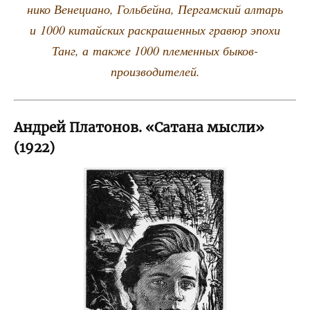
ни­ко Вене­ци­а­но, Голь­бей­на, Пер­гам­ский алтарь
и 1000 китай­ских рас­кра­шен­ных гра­вюр эпо­хи
Танг, а так­же 1000 пле­мен­ных быков-
производителей.
Андрей Платонов. «Сатана мысли»
(1922)