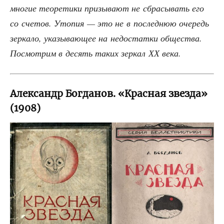
мно­гие тео­ре­ти­ки при­зы­ва­ют не сбра­сы­вать его
со сче­тов. Уто­пия — это не в послед­нюю оче­редь
зер­ка­ло, ука­зы­ва­ю­щее на недо­стат­ки обще­ства.
Посмот­рим в десять таких зер­кал ХХ века.
Александр Богданов. «Красная звезда»
(1908)