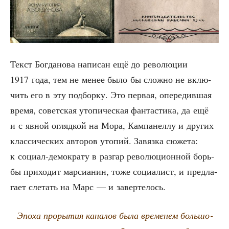
Текст Бог­да­но­ва напи­сан ещё до рево­лю­ции
1917 года, тем не менее было бы слож­но не вклю­
чить его в эту под­бор­ку. Это пер­вая, опе­ре­див­шая
вре­мя, совет­ская уто­пи­че­ская фан­та­сти­ка, да ещё
и с явной огляд­кой на Мора, Кам­па­нел­лу и дру­гих
клас­си­че­ских авто­ров уто­пий. Завяз­ка сюже­та:
к соци­ал-демо­кра­ту в раз­гар рево­лю­ци­он­ной борь­
бы при­хо­дит мар­си­а­нин, тоже соци­а­лист, и пред­ла­
га­ет сле­тать на Марс — и завертелось.
Эпо­ха про­ры­тия кана­лов была вре­ме­нем боль­шо­