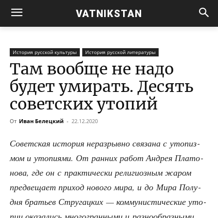
VATNIKSTAN
История русской культуры
История русской литературы
Там вообще не надо
будет умирать. Десять
советских утопий
От
Иван Белецкий
-
22.12.2020
Совет­ская исто­рия нераз­рыв­но свя­за­на с уто­пиз­
мом и уто­пи­я­ми. От ран­них работ Андрея Пла­то­
но­ва, где он с прак­ти­че­ски рели­ги­оз­ным жаром
пред­ве­ща­ет при­ход ново­го мира, и до Мира Полу­
дня бра­тьев Стру­гац­ких — ком­му­ни­сти­че­ские уто­
пии ока­за­лись мно­го­гран­ны­ми и разнообразными.