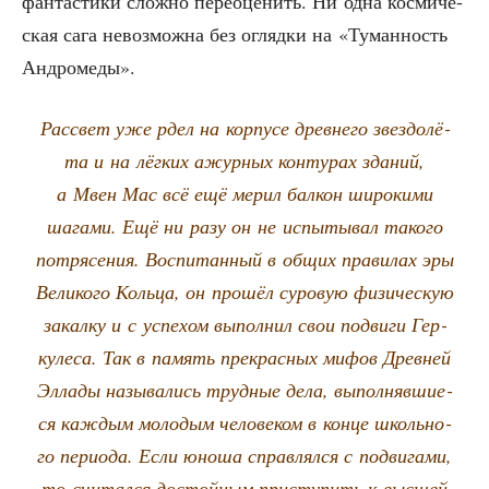
фан­та­сти­ки слож­но пере­оце­нить. Ни одна кос­ми­че­
ская сага невоз­мож­на без огляд­ки на «Туман­ность
Андромеды».
Рас­свет уже рдел на кор­пу­се древ­не­го звез­до­лё­
та и на лёг­ких ажур­ных кон­ту­рах зда­ний,
а Мвен Мас всё ещё мерил бал­кон широ­ки­ми
шага­ми. Ещё ни разу он не испы­ты­вал тако­го
потря­се­ния. Вос­пи­тан­ный в общих пра­ви­лах эры
Вели­ко­го Коль­ца, он про­шёл суро­вую физи­че­скую
закал­ку и с успе­хом выпол­нил свои подви­ги Гер­
ку­ле­са. Так в память пре­крас­ных мифов Древ­ней
Элла­ды назы­ва­лись труд­ные дела, выпол­няв­ши­е­
ся каж­дым моло­дым чело­ве­ком в кон­це школь­но­
го пери­о­да. Если юно­ша справ­лял­ся с подви­га­ми,
то счи­тал­ся достой­ным при­сту­пить к выс­шей