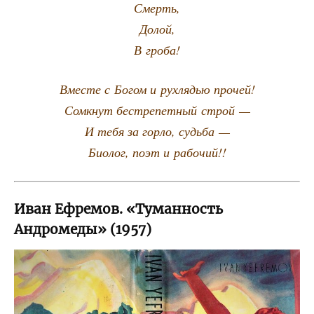
Смерть,
Долой,
В гроба!
Вме­сте с Богом и рух­ля­дью прочей!
Сомкнут бес­тре­пет­ный строй —
И тебя за гор­ло, судьба —
Био­лог, поэт и рабочий!!
Иван Ефремов. «Туманность
Андромеды» (1957)