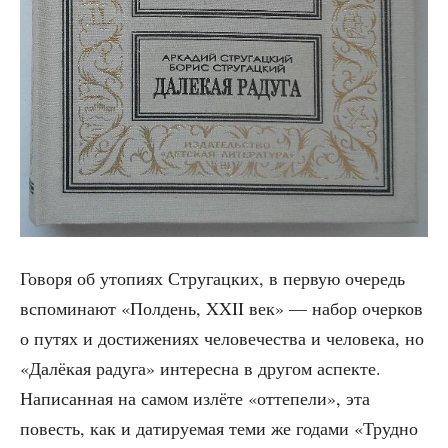
Гово­ря об уто­пи­ях Стру­гац­ких, в первую оче­редь
вспо­ми­на­ют «Пол­день, XXII век» — набор очер­ков
о путях и дости­же­ни­ях чело­ве­че­ства и чело­ве­ка, но
«Далё­кая раду­га» инте­рес­на в дру­гом аспек­те.
Напи­сан­ная на самом излё­те «отте­пе­ли», эта
повесть, как и дати­ру­е­мая теми же года­ми «Труд­но