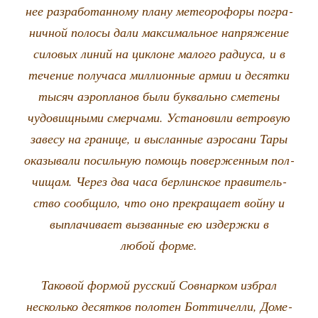
нее раз­ра­бо­тан­но­му пла­ну метео­ро­фо­ры погра­
нич­ной поло­сы дали мак­си­маль­ное напря­же­ние
сило­вых линий на цик­лоне мало­го ради­у­са, и в
тече­ние полу­ча­са мил­ли­он­ные армии и десят­ки
тысяч аэро­пла­нов были бук­валь­но сме­те­ны
чудо­вищ­ны­ми смер­ча­ми. Уста­но­ви­ли вет­ро­вую
заве­су на гра­ни­це, и выслан­ные аэро­са­ни Тары
ока­зы­ва­ли посиль­ную помощь повер­жен­ным пол­
чи­щам. Через два часа бер­лин­ское пра­ви­тель­
ство сооб­щи­ло, что оно пре­кра­ща­ет вой­ну и
выпла­чи­ва­ет вызван­ные ею издерж­ки в
любой форме.
Тако­вой фор­мой рус­ский Сов­нар­ком избрал
несколь­ко десят­ков поло­тен Бот­ти­чел­ли, Доме­