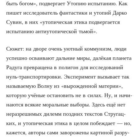
быть богом», под­вер­га­ет Уто­пию испы­та­нию. Как
пишет иссле­до­ва­тель фан­та­сти­ки и уто­пий Дар­ко
Сувин, в них «уто­пи­че­ская эти­ка под­вер­га­ет­ся
испы­та­нию анти­уто­пи­че­ской тьмой».
Сюжет: на дво­ре очень уют­ный ком­му­низм, люди
успеш­но осва­и­ва­ют даль­ние миры, далё­кая пла­не­та
Раду­га пре­вра­ще­на в поли­гон для иссле­до­ва­ний
нуль-транс­пор­ти­ров­ки. Экс­пе­ри­мент вызы­ва­ет так
назы­ва­е­мую Вол­ну из «вырож­ден­ной мате­рии»,
кото­рую учё­ные оста­но­вить не в силах. Ну, и начи­
на­ют­ся вся­кие мораль­ные выбо­ры. Здесь ещё нет
нераз­ре­ши­мых дилемм позд­них тек­стов Стру­гац­
ких, и уто­пи­че­ская эти­ка в целом побеж­да­ет — но,
кажет­ся, авто­ры сами заво­ро­же­ны кар­ти­ной раз­ру­