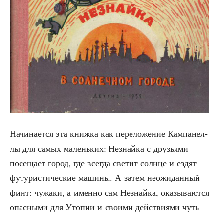
Начи­на­ет­ся эта книж­ка как пере­ло­же­ние Кам­па­нел­
лы для самых малень­ких: Незнай­ка с дру­зья­ми
посе­ща­ет город, где все­гда све­тит солн­це и ездят
футу­ри­сти­че­ские маши­ны. А затем неожи­дан­ный
финт: чужа­ки, а имен­но сам Незнай­ка, ока­зы­ва­ют­ся
опас­ны­ми для Уто­пии и сво­и­ми дей­стви­я­ми чуть