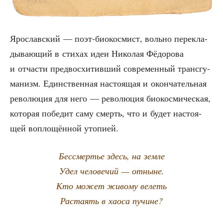
Яро­слав­ский — поэт-био­кос­мист, воль­но пере­кла­
ды­ва­ю­щий в сти­хах идеи Нико­лая Фёдо­ро­ва
и отча­сти пред­вос­хи­тив­ший совре­мен­ный транс­гу­
ма­низм. Един­ствен­ная насто­я­щая и окон­ча­тель­ная
рево­лю­ция для него — рево­лю­ция био­кос­ми­че­ская,
кото­рая побе­дит саму смерть, что и будет насто­я­
щей вопло­щён­ной утопией.
Бес­смер­тье здесь, на земле
Удел чело­ве­чий — отныне.
Кто может живо­му велеть
Рас­та­ять в хао­са пучине?