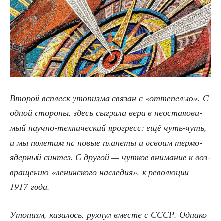
Вто­рой всплеск уто­пиз­ма свя­зан с «отте­пе­лью». С
одной сто­ро­ны, здесь сыг­ра­ла вера в неоста­но­ви­
мый науч­но-тех­ни­че­ский про­гресс: ещё чуть-чуть,
и мы поле­тим на новые пла­не­ты и осво­им тер­мо­
ядер­ный син­тез. С дру­гой — чут­кое вни­ма­ние к воз­
вра­ще­нию «ленин­ско­го насле­дия», к рево­лю­ции
1917 года.
Уто­пизм, каза­лось, рух­нул вме­сте с СССР. Одна­ко