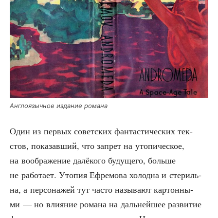
Англо­языч­ное изда­ние романа
Один из пер­вых совет­ских фан­та­сти­че­ских тек­
стов, пока­зав­ший, что запрет на уто­пи­че­ское,
на вооб­ра­же­ние далё­ко­го буду­ще­го, боль­ше
не рабо­та­ет. Уто­пия Ефре­мо­ва холод­на и сте­риль­
на, а пер­со­на­жей тут часто назы­ва­ют кар­тон­ны­
ми — но вли­я­ние рома­на на даль­ней­шее раз­ви­тие