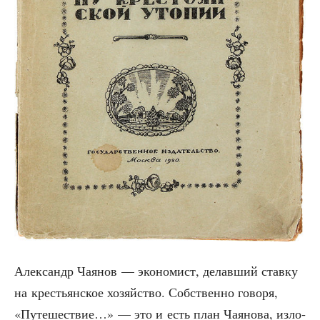
Алек­сандр Чая­нов — эко­но­мист, делав­ший став­ку
на кре­стьян­ское хозяй­ство. Соб­ствен­но гово­ря,
«Путе­ше­ствие…» — это и есть план Чая­но­ва, изло­