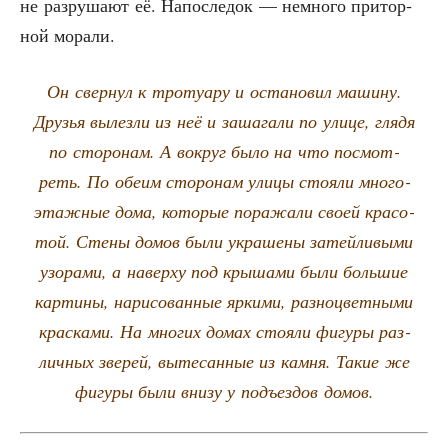
не раз­ру­ша­ют её. Напо­сле­док — немно­го при­тор­
ной морали.
Он свер­нул к тро­туа­ру и оста­но­вил маши­ну.
Дру­зья вылез­ли из неё и заша­га­ли по ули­це, гля­дя
по сто­ро­нам. А вокруг было на что посмот­
реть. По обе­им сто­ро­нам ули­цы сто­я­ли мно­го­
этаж­ные дома, кото­рые пора­жа­ли сво­ей кра­со­
той. Сте­ны домов были укра­ше­ны затей­ли­вы­ми
узо­ра­ми, а навер­ху под кры­ша­ми были боль­шие
кар­ти­ны, нари­со­ван­ные ярки­ми, раз­но­цвет­ны­ми
крас­ка­ми. На мно­гих домах сто­я­ли фигу­ры раз­
лич­ных зве­рей, выте­сан­ные из кам­ня. Такие же
фигу­ры были вни­зу у подъ­ез­дов домов.