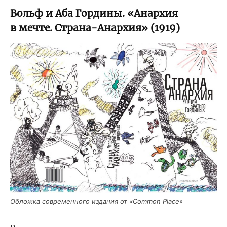
Вольф и Аба Гордины. «Анархия
в мечте. Страна-Анархия» (1919)
Облож­ка совре­мен­но­го изда­ния от «Common Place»