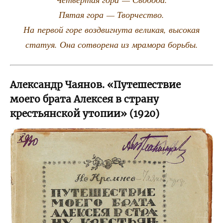
Пятая гора — Творчество.
На пер­вой горе воз­двиг­ну­та вели­кая, высо­кая
ста­туя. Она сотво­ре­на из мра­мо­ра борьбы.
Александр Чаянов. «Путешествие
моего брата Алексея в страну
крестьянской утопии» (1920)