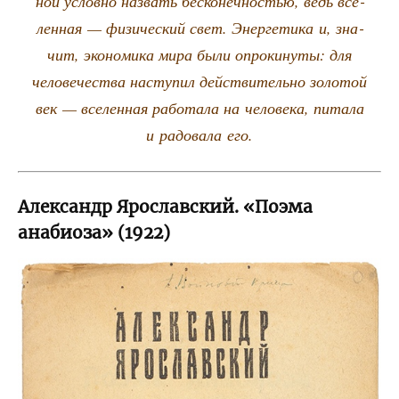
ной услов­но назвать бес­ко­неч­но­стью, ведь все­
лен­ная — физи­че­ский свет. Энер­ге­ти­ка и, зна­
чит, эко­но­ми­ка мира были опро­ки­ну­ты: для
чело­ве­че­ства насту­пил дей­стви­тель­но золо­той
век — все­лен­ная рабо­та­ла на чело­ве­ка, пита­ла
и радо­ва­ла его.
Александр Ярославский. «Поэма
анабиоза» (1922)