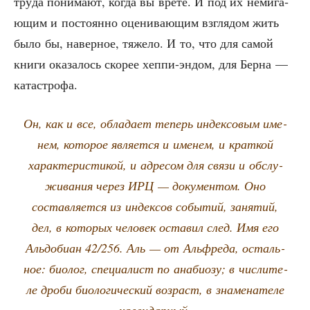
тру­да пони­ма­ют, когда вы врё­те. И под их неми­га­
ю­щим и посто­ян­но оце­ни­ва­ю­щим взгля­дом жить
было бы, навер­ное, тяже­ло. И то, что для самой
кни­ги ока­за­лось ско­рее хеп­пи-эндом, для Бер­на —
катастрофа.
Он, как и все, обла­да­ет теперь индек­со­вым име­
нем, кото­рое явля­ет­ся и име­нем, и крат­кой
харак­те­ри­сти­кой, и адре­сом для свя­зи и обслу­
жи­ва­ния через ИРЦ — доку­мен­том. Оно
состав­ля­ет­ся из индек­сов собы­тий, заня­тий,
дел, в кото­рых чело­век оста­вил след. Имя его
Аль­до­би­ан 42/256. Аль — от Аль­фре­да, осталь­
ное: био­лог, спе­ци­а­лист по ана­би­о­зу; в чис­ли­те­
ле дро­би био­ло­ги­че­ский воз­раст, в зна­ме­на­те­ле