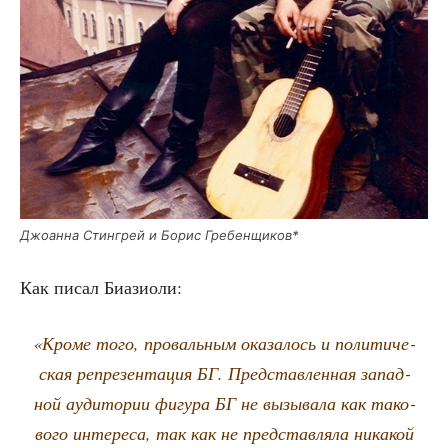
Джо­ан­на Стин­грей и Борис Гребенщиков*
Как писал Биазиоли:
«Кро­ме того, про­валь­ным ока­за­лось и поли­ти­че­
ская репре­зен­та­ция БГ. Пред­став­лен­ная запад­
ной ауди­то­рии фигу­ра БГ не вызы­ва­ла как тако­
во­го инте­ре­са, так как не пред­став­ля­ла ника­кой