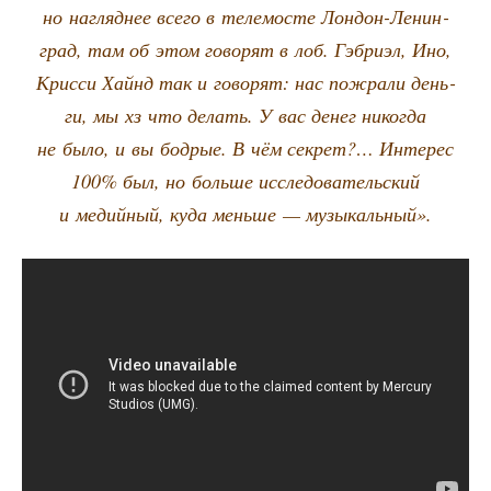
но нагляд­нее все­го в теле­мо­сте Лон­дон-Ленин­
град, там об этом гово­рят в лоб. Гэбри­эл, Ино,
Крис­си Хайнд так и гово­рят: нас пожра­ли день­
ги, мы хз что делать. У вас денег нико­гда
не было, и вы бод­рые. В чём сек­рет?… Инте­рес
100% был, но боль­ше иссле­до­ва­тель­ский
и медий­ный, куда мень­ше — музыкальный».