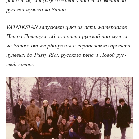
рия о том, как (не)сложилась попыт­ка экс­пан­сии
рус­ской музы­ки на Запад.
VATNIKSTAN запус­ка­ет цикл из пяти мате­ри­а­лов
Пет­ра Поле­щу­ка об экс­пан­сии рус­ской поп-музы­ки
на Запад: от «гор­би-рока» и евро­пей­ско­го про­ек­та
нуле­вых до Pussy Riot, рус­ско­го рэпа и Новой рус­
ской волны.