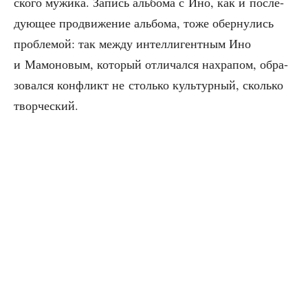
ско­го мужи­ка. Запись аль­бо­ма с Ино, как и после­
ду­ю­щее про­дви­же­ние аль­бо­ма, тоже обер­ну­лись
про­бле­мой: так меж­ду интел­ли­гент­ным Ино
и Мамо­но­вым, кото­рый отли­чал­ся нахра­пом, обра­
зо­вал­ся кон­фликт не столь­ко куль­тур­ный, сколь­ко
творческий.