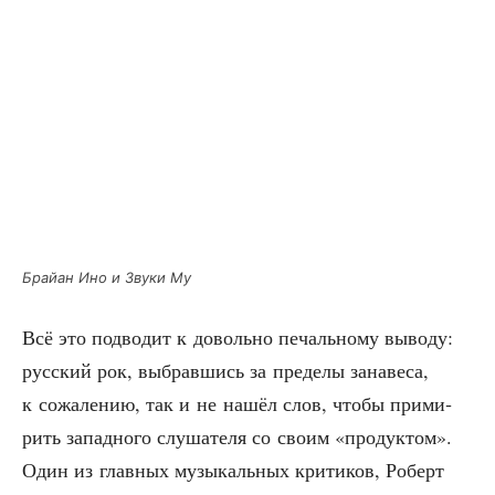
Брай­ан Ино и Зву­ки Му
Всё это под­во­дит к доволь­но печаль­но­му выво­ду:
рус­ский рок, выбрав­шись за пре­де­лы зана­ве­са,
к сожа­ле­нию, так и не нашёл слов, что­бы при­ми­
рить запад­но­го слу­ша­те­ля со сво­им «про­дук­том».
Один из глав­ных музы­каль­ных кри­ти­ков, Роберт