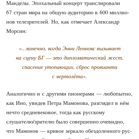
Ман­де­лы. Эпо­халь­ный кон­церт транс­ли­ро­ва­ли
67 стран мира на общую ауди­то­рию в 600 мил­ли­о­
нов теле­зри­те­лей. Но, как отме­ча­ет Алек­сандр
Морсин:
«…конеч­но, когда Энни Лен­нокс вызы­ва­ет
на сце­ну БГ — это дипло­ма­ти­че­ский жест,
спа­се­ние уто­па­ю­щих, сброс про­ви­ан­та
с вертолёта».
Ана­ло­гич­но и с дру­ги­ми пио­не­ра­ми — любо­пыт­но,
как Ино, уви­дев Пет­ра Мамо­но­ва, раз­гля­дел в нём
нечто сред­не­ве­ко­вое, тогда как рус­ско­му
слушателю/зрителю было совер­шен­но оче­вид­но,
что Мамо­нов — кри­вое зер­ка­ло обез­до­лен­но­го рус­