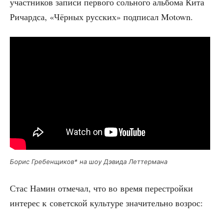
участ­ни­ков запи­си пер­во­го соль­но­го аль­бо­ма Кита
Ричард­са, «Чёр­ных рус­ских» под­пи­сал Motown.
Борис Гре­бен­щи­ков* на шоу Дэви­да Леттермана
Стас Намин отме­чал, что во вре­мя пере­строй­ки
инте­рес к совет­ской куль­ту­ре зна­чи­тель­но возрос: