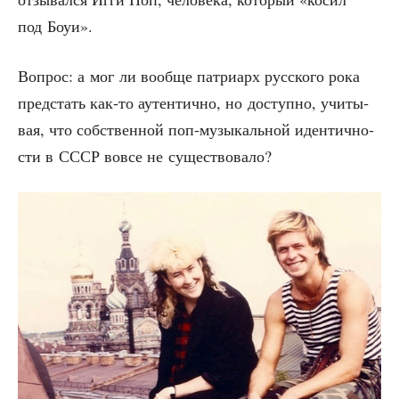
под Боуи».
Вопрос: а мог ли вооб­ще пат­ри­арх рус­ско­го рока
пред­стать как-то аутен­тич­но, но доступ­но, учи­ты­
вая, что соб­ствен­ной поп-музы­каль­ной иден­тич­но­
сти в СССР вовсе не существовало?