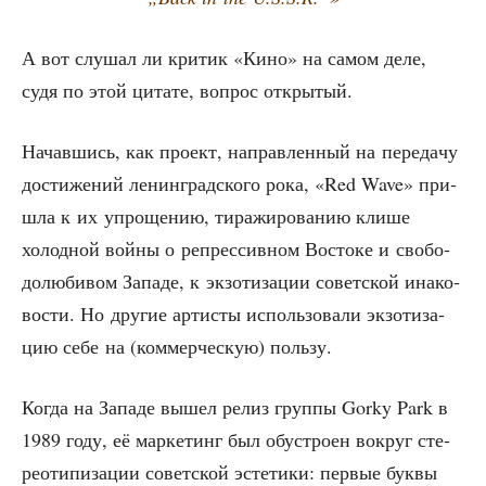
А вот слу­шал ли кри­тик «Кино» на самом деле,
судя по этой цита­те, вопрос открытый.
Начав­шись, как про­ект, направ­лен­ный на пере­да­чу
дости­же­ний ленин­град­ско­го рока, «Red Wave» при­
шла к их упро­ще­нию, тира­жи­ро­ва­нию кли­ше
холод­ной вой­ны о репрес­сив­ном Восто­ке и сво­бо­
до­лю­би­вом Запа­де, к экзо­ти­за­ции совет­ской ина­ко­
во­сти. Но дру­гие арти­сты исполь­зо­ва­ли экзо­ти­за­
цию себе на (ком­мер­че­скую) пользу.
Когда на Запа­де вышел релиз груп­пы Gorky Park в
1989 году, её мар­ке­тинг был обу­стро­ен вокруг сте­
рео­ти­пи­за­ции совет­ской эсте­ти­ки: пер­вые бук­вы