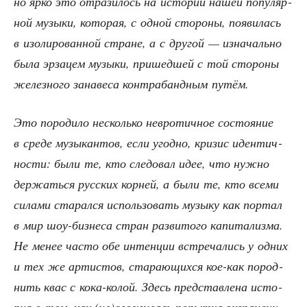
но ярко это отра­зи­лось на исто­рии нашей попу­ляр­
ной музы­ки, кото­рая, с одной сто­ро­ны, появи­лась
в изо­ли­ро­ван­ной стране, а с дру­гой — изна­чаль­но
была эрза­цем музы­ки, при­шед­шей с той сто­ро­ны
желез­но­го зана­ве­са кон­тра­банд­ным путём.
Это поро­ди­ло несколь­ко нев­ро­тич­ное состо­я­ние
в сре­де музы­кан­тов, если угод­но, кри­зис иден­тич­
но­сти: были те, кто сле­до­вал идее, что нуж­но
дер­жать­ся рус­ских кор­ней, а были те, кто все­ми
сила­ми ста­рал­ся исполь­зо­вать музы­ку как пор­тал
в мир шоу-биз­не­са стран раз­ви­то­го капи­та­лиз­ма.
Не менее часто обе интен­ции встре­ча­лись у одних
и тех же арти­стов, ста­ра­ю­щих­ся кое-как пород­
нить квас с кока-колой. Здесь пред­став­ле­на исто­