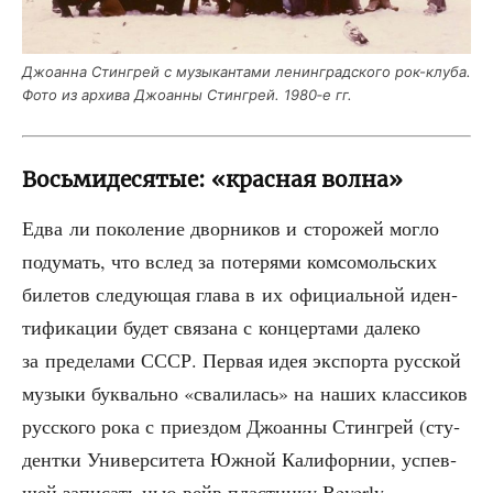
Джо­ан­на Стин­грей с музы­кан­та­ми ленин­град­ско­го рок-клу­ба.
Фото из архи­ва Джо­ан­ны Стин­грей. 1980‑е гг.
Восьмидесятые: «красная волна»
Едва ли поко­ле­ние двор­ни­ков и сто­ро­жей мог­ло
поду­мать, что вслед за поте­ря­ми ком­со­моль­ских
биле­тов сле­ду­ю­щая гла­ва в их офи­ци­аль­ной иден­
ти­фи­ка­ции будет свя­за­на с кон­цер­та­ми дале­ко
за пре­де­ла­ми СССР. Пер­вая идея экс­пор­та рус­ской
музы­ки бук­валь­но «сва­ли­лась» на наших клас­си­ков
рус­ско­го рока с при­ез­дом Джо­ан­ны Стин­грей (сту­
дент­ки Уни­вер­си­те­та Южной Кали­фор­нии, успев­
шей запи­сать нью-вейв пла­стин­ку Beverly