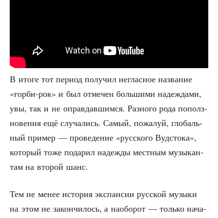
В ито­ге тот пери­од полу­чил неглас­ное назва­ние
«гор­би-рок» и был отме­чен боль­ши­ми надеж­да­ми,
увы, так и не оправ­дав­шим­ся. Раз­но­го рода пополз­
но­ве­ния ещё слу­ча­лись. Самый, пожа­луй, гло­баль­
ный при­мер — про­ве­де­ние «рус­ско­го Вуд­сто­ка»,
кото­рый тоже пода­рил надеж­ды мест­ным музы­кан­
там на вто­рой шанс.
Тем не менее исто­рия экс­пан­сии рус­ской музы­ки
на этом не закон­чи­лось, а наобо­рот — толь­ко нача­