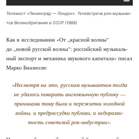
Теле­мост «Ленин­град — Лон­дон». Телев­стре­ча рок-музы­кан­
тов Вели­ко­бри­та­нии и СССР (1988)
Как в иссле­до­ва­нии «От „крас­ной вол­ны“
до „новой рус­ской вол­ны“: российский музы­каль­
ный экс­порт и меха­ни­ка зву­ко­во­го капи­та­ла» писал
Мар­ко Биазиоли:
«Несмот­ря на это, рус­ским музы­кан­там тогда
не уда­лось поко­рить англо­языч­ную пуб­ли­ку —
при­чи­на­ми тому были и пере­жит­ки холод­ной
вой­ны, и пред­рас­суд­ки пуб­ли­ки, и недо­раз­ви­
тость совет­ской рок-индуcтрии».