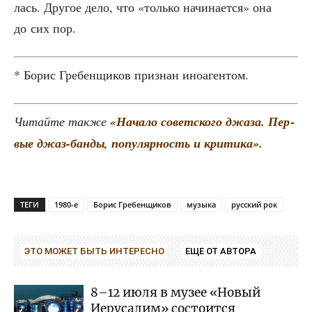
лась. Дру­гое дело, что «толь­ко начи­на­ет­ся» она
до сих пор.
* Борис Гре­бен­щи­ков при­знан иноагентом.
Читай­те так­же
«Нача­ло совет­ско­го джа­за. Пер­
вые джаз-бан­ды, попу­ляр­ность и кри­ти­ка».
ТЕГИ
1980-е
Борис Гребенщиков
музыка
русский рок
ЭТО МОЖЕТ БЫТЬ ИНТЕРЕСНО
ЕЩЕ ОТ АВТОРА
8–12 июля в музее «Новый
Иерусалим» состоится