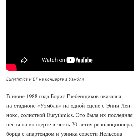
Eurythmics и БГ на кон­цер­те в Уэмбли
В июне 1988 года Борис Гре­бен­щи­ков ока­зал­ся
на ста­ди­оне «Уэм­бли» на одной сцене с Энни Лен­
нокс, солист­кой Eurythmics. Это была их послед­няя
пес­ня на кон­цер­те в честь 70-летия рево­лю­ци­о­не­ра,
бор­ца с апар­те­идом и узни­ка сове­сти Нель­со­на