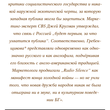
кри­ти­ки соци­а­ли­сти­че­ско­го госу­дар­ства и ника­
кой наруж­ной экзо­ти­че­ской чер­ты, за кото­рую
запад­ная пуб­ли­ка мог­ла бы заце­пить­ся. Мар­ке­
тинг-экс­перт CBS Джей Круг­ман утвер­ждал,
что связь с Рос­си­ей „будет пер­вым, за что
ухва­тит­ся пуб­ли­ка“. Соот­вет­ствен­но, Гре­бен­
щи­ко­ва* пред­став­ля­ли одно­вре­мен­но как одно­
знач­но рус­ско­го и как англо­фи­ла, под­чёр­ки­вая
его бли­зость с англо-аме­ри­кан­ской тра­ди­ци­ей.
Мар­ке­то­ло­ги про­дви­га­ли „Radio Silence“ как
мани­фест кон­ца холод­ной вой­ны — но не учли
того, что новая друж­ба наро­дов никак не была
отыг­ра­на ни в зву­ке, ни в куль­тур­ном пове­де­
нии БГ».