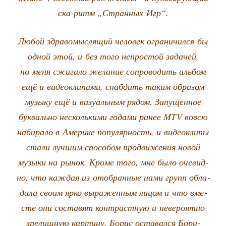
ска-ритм „Стран­ных Игр“.
Любой здра­во­мыс­ля­щий чело­век огра­ни­чил­ся бы
одной этой, и без того непро­стой зада­чей,
но меня сжи­га­ло жела­ние сопрово­дить аль­бом
ещё и видео­кли­па­ми, снаб­дить таким обра­зом
музы­ку ещё и визу­аль­ным рядом. Запу­щен­ное
бук­валь­но несколь­ки­ми года­ми ранее MTV вовсю
наби­ра­ло в Аме­ри­ке попу­ляр­ность, и видео­кли­пы
ста­ли луч­шим спо­со­бом про­дви­же­ния новой
музы­ки на рынок. Кро­ме того, мне было оче­вид­
но, что каж­дая из ото­бран­ные нами групп обла­
да­ла сво­им ярко выра­жен­ным лицом и что вме­
сте они соста­вят кон­траст­ную и неве­ро­ят­но
зре­лищ­ную кар­ти­ну. Борис оста­вал­ся Бори­