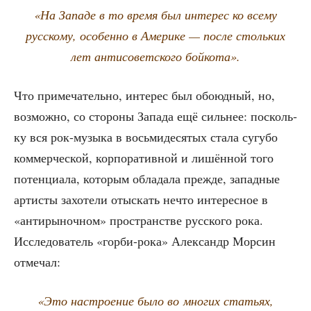
«На Запа­де в то вре­мя был инте­рес ко все­му
рус­ско­му, осо­бен­но в Аме­ри­ке — после столь­ких
лет анти­со­вет­ско­го бойкота».
Что при­ме­ча­тель­но, инте­рес был обо­юд­ный, но,
воз­мож­но, со сто­ро­ны Запа­да ещё силь­нее: посколь­
ку вся рок-музы­ка в вось­ми­де­ся­тых ста­ла сугу­бо
ком­мер­че­ской, кор­по­ра­тив­ной и лишён­ной того
потен­ци­а­ла, кото­рым обла­да­ла преж­де, запад­ные
арти­сты захо­те­ли отыс­кать нечто инте­рес­ное в
«анти­ры­ноч­ном» про­стран­стве рус­ско­го рока.
Иссле­до­ва­тель «гор­би-рока» Алек­сандр Мор­син
отмечал:
«Это настро­е­ние было во мно­гих ста­тьях,