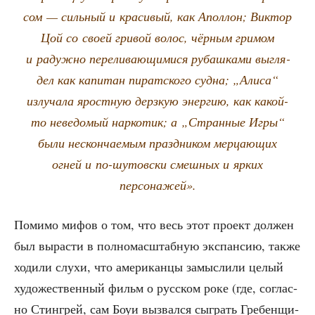
сом — силь­ный и кра­си­вый, как Апол­лон; Вик­тор
Цой со сво­ей гри­вой волос, чёр­ным гри­мом
и радуж­но переливающими­ся рубаш­ка­ми выгля­
дел как капи­тан пират­ско­го суд­на; „Али­са“
излу­ча­ла ярост­ную дерз­кую энер­гию, как какой-
то неве­до­мый нар­ко­тик; а „Стран­ные Игры“
были нескон­ча­е­мым празд­ни­ком мер­ца­ю­щих
огней и по-шутов­ски смеш­ных и ярких
персонажей».
Поми­мо мифов о том, что весь этот про­ект дол­жен
был вырас­ти в пол­но­мас­штаб­ную экс­пан­сию, так­же
ходи­ли слу­хи, что аме­ри­кан­цы замыс­ли­ли целый
худо­же­ствен­ный фильм о рус­ском роке (где, соглас­
но Стин­грей, сам Боуи вызвал­ся сыг­рать Гре­бен­щи­