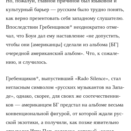
Но, пожа­луй, глав­ной при­чи­ной был язы­ко­вой и
куль­тур­ный барьер — рус­ским было труд­но понять,
как вер­но пре­зен­то­вать себя запад­но­му слу­ша­те­лю.
Впо­след­ствии Гре­бен­щи­ков* неод­но­крат­но отме­
чал, что Боуи дал ему настав­ле­ние «не допу­стить,
что­бы они [аме­ри­кан­цы] сде­ла­ли из аль­бо­ма [БГ]
оче­ред­ной аме­ри­кан­ский аль­бом». Что, к сожа­ле­
нию, и случилось.
Гре­бен­щи­ков*, выпу­стив­ший «Rado Silence», стал
неглас­ным сим­во­лом «рус­ских музы­кан­тов на Запа­
де», одна­ко, ско­рее, для сво­их же сооте­че­ствен­ни­
ков — аме­ри­кан­цем БГ пред­стал на аль­бо­ме весь­ма
кон­вен­ци­о­наль­ной фигу­рой, от кото­рой жда­ли рус­
ской экзо­ти­ки, а полу­чи­ли, как поз­же язви­тель­но
отзы­вал­ся Игги Поп, чело­ве­ка, кото­рый «косил