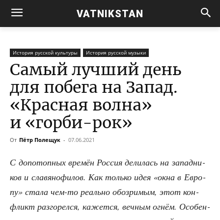
VATNIKSTAN
История русской культуры
История русской музыки
Самый лучший день
для побега на Запад.
«Красная волна»
и «горби-рок»
От
Пётр Полещук
-
07.06.2021
С допо­топ­ных вре­мён Рос­сия дели­лась на запад­ни­
ков и сла­вя­но­фи­лов. Как толь­ко идея «окна в Евро­
пу» ста­ла чем-то реаль­но обо­зри­мым, этот кон­
фликт раз­го­рел­ся, кажет­ся, веч­ным огнём. Осо­бен­