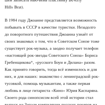
Hills Brat).
В 1984 году Джо­анне пред­став­ля­ет­ся воз­мож­ность
побы­вать в СССР в каче­стве турист­ки. Неза­дол­го
до пово­рот­но­го путе­ше­ствия Джо­ан­на узна­ёт от
сво­их зна­ко­мых о том, что в Совет­ском Сою­зе тоже
суще­ству­ет рок-музы­ка, а заод­но полу­ча­ет теле­фон
«насто­я­щей рок-звез­ды Совет­ско­го Сою­за» Бори­са
Гре­бен­щи­ко­ва*, «рус­ско­го Боуи и Дила­на» разом.
Как при­ня­то гово­рить, тогда всё изме­ни­лось и для
них, и для наших: зна­ком­ство с ленин­град­ской рок-
тусов­кой, помощь музы­кан­там, а так­же пер­вая
любовь в лице гита­ри­ста «Кино» Юрия Кас­па­ря­на.
Сво­е­го рода синоп­си­сом всей этой исто­рии стал
выпуск на Запа­де ком­пи­ля­ции рус­ских роке­ров на