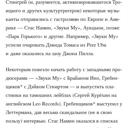
Стин­грей (и, разу­ме­ет­ся, акти­ви­зи­ро­вав­ше­го­ся Тро­
иц­ко­го и дру­гих куль­тур­тре­ге­ров) неко­то­рые музы­
кан­ты отпра­ви­лись с гастро­ля­ми по Евро­пе и Аме­
ри­ке — Стас Намин, «Зву­ки Му», Аук­цы­он, поз­же
«Парк Горь­ко­го» и дру­гие. Напри­мер, «Зву­ки Му»
успе­ли оча­ро­вать Дэви­да Тома­са из Pere Ubu
и даже ока­за­лись на шоу Джо­на Пилла.
Неко­то­рым повез­ло начать рабо­ту с запад­ны­ми про­
дю­се­ра­ми — «Зву­ки Му» с Брай­а­ном Ино, Гре­бен­
щи­ков* с Дэй­вом Стю­ар­том — и выпу­стить пла­
стин­ки на тамош­них лей­б­лах (Сер­гей Курё­хин на
англий­ском Leo Records). Гре­бен­щи­ков* высту­пил у
Лет­тер­ма­на, дав весь­ма скан­даль­ное (не в свою
поль­зу) интер­вью. Стас Намин ока­зал­ся в спис­ках