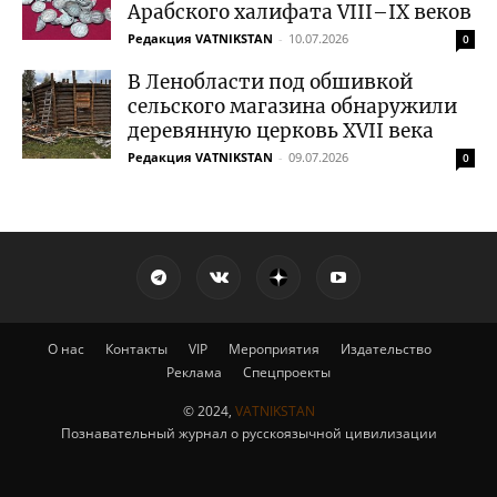
Арабского халифата VIII–IX веков
Редакция VATNIKSTAN
-
10.07.2026
0
В Ленобласти под обшивкой
сельского магазина обнаружили
деревянную церковь XVII века
Редакция VATNIKSTAN
-
09.07.2026
0
О нас
Контакты
VIP
Мероприятия
Издательство
Реклама
Спецпроекты
© 2024,
VATNIKSTAN
Познавательный журнал о русскоязычной цивилизации