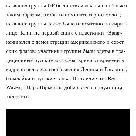
назва­ния груп­пы GP были сти­ли­зо­ва­ны на облож­ке
таким обра­зом, что­бы напо­ми­нать серп и молот;
назва­ние груп­пы так­же было напе­ча­та­но на кирил­
ли­це. Клип на пер­вый син­гл с пла­стин­ки «Bang»
начи­нал­ся с демон­стра­ции аме­ри­кан­ско­го и совет­
ских фла­гов: участ­ни­ки груп­пы были оде­ты в тра­
ди­ци­он­ные рус­ские костю­мы, вре­мя от вре­ме­ни в
кад­ре появ­ля­лись изоб­ра­же­ния Лени­на и Гага­ри­на,
бала­лай­ки и рус­ские сло­ва. В отли­чие от «Red
Wave», «Парк Горь­ко­го» доби­вал­ся экс­плу­а­та­ции
«клюк­вы».