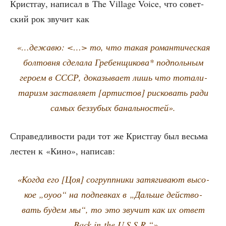
Кри­ст­гау, напи­сал в The Village Voice, что совет­
ский рок зву­чит как
«…дежа­вю: <…> то, что такая роман­ти­че­ская
бол­тов­ня сде­ла­ла Гре­бен­щи­ко­ва* под­поль­ным
геро­ем в СССР, дока­зы­ва­ет лишь что тота­ли­
та­ризм застав­ля­ет [арти­стов] рис­ко­вать ради
самых без­зу­бых банальностей».
Спра­вед­ли­во­сти ради тот же Кри­ст­гау был весь­ма
лестен к «Кино», написав:
«Когда его [Цоя] согруппни­ки затя­ги­ва­ют высо­
кое „оуоо“ на под­пев­ках в „Даль­ше дей­ство­
вать будем мы“, то это зву­чит как их ответ
„Back in the U.S.S.R.“»