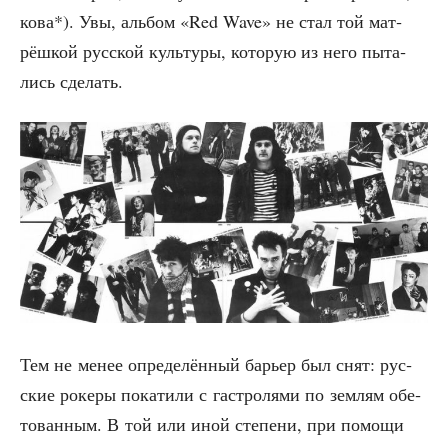
ко­ва*). Увы, аль­бом «Red Wave» не стал той мат­
рёш­кой рус­ской куль­ту­ры, кото­рую из него пыта­
лись сделать.
Тем не менее опре­де­лён­ный барьер был снят: рус­
ские роке­ры пока­ти­ли с гастро­ля­ми по зем­лям обе­
то­ван­ным. В той или иной сте­пе­ни, при помо­щи