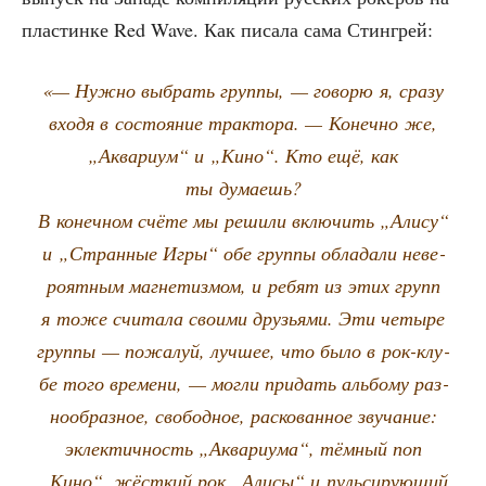
пла­стин­ке Red Wave. Как писа­ла сама Стингрей:
«— Нуж­но выбрать груп­пы, — гово­рю я, сра­зу
вхо­дя в состо­я­ние трак­то­ра. — Конеч­но же,
„Аква­ри­ум“ и „Кино“. Кто ещё, как
ты думаешь?
В конеч­ном счё­те мы реши­ли вклю­чить „Али­су“
и „Стран­ные Игры“ обе груп­пы обла­да­ли неве­
ро­ят­ным маг­не­тиз­мом, и ребят из этих групп
я тоже счи­та­ла сво­и­ми дру­зья­ми. Эти четы­ре
груп­пы — пожа­луй, луч­шее, что было в рок-клу­
бе того вре­ме­ни, — мог­ли при­дать аль­бо­му раз­
но­об­раз­ное, сво­бод­ное, рас­ко­ван­ное зву­ча­ние:
эклек­тич­ность „Аква­ри­ума“, тём­ный поп
„Кино“, жёст­кий рок „Али­сы“ и пуль­си­ру­ю­щий