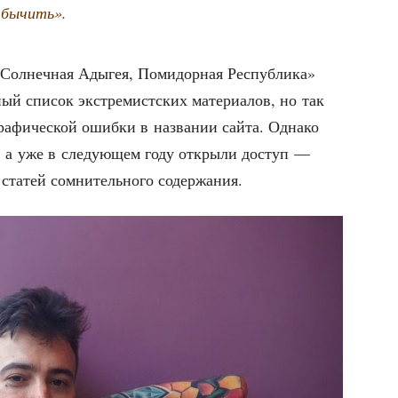
бычить».
ол­неч­ная Ады­гея, Поми­дор­ная Рес­пуб­ли­ка»
й спи­сок экс­тре­мист­ских мате­ри­а­лов, но так
ра­фи­че­ской ошиб­ки в назва­нии сай­та. Одна­ко
у, а уже в сле­ду­ю­щем году откры­ли доступ —
ста­тей сомни­тель­но­го содержания.