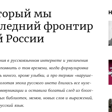
оторый мы
Н
следний фронтир
й России
­ния в рус­ско­языч­ном интер­не­те и уве­ли­че­ния
апом­нить о том вре­ме­ни, когда фор­му­ли­ров­ка
ниче­го, кро­ме улыб­ки, а про тер­мин «нару­ше­
ло­тая эпо­ха рус­ско­го ине­та дли­лась все нуле­
­му­ни­ка­ции и оста­ви­ла бога­тый след из бло­ге­
­вых биб­лио­тек, мемов, новых слов и выра­же­ний,
ус­ский язык.