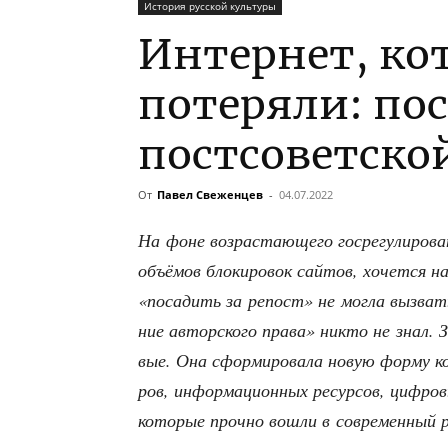
История русской культуры
Интернет, к
потеряли: по
постсоветско
От
Павел Свеженцев
-
04.07.2022
На фоне воз­рас­та­ю­ще­го госре­гу­ли­ро­ва
объ­ё­мов бло­ки­ро­вок сай­тов, хочет­ся н
«поса­дить за репост» не мог­ла вызвать 
ние автор­ско­го пра­ва» никто не знал. Зо
вые. Она сфор­ми­ро­ва­ла новую фор­му ком
ров, инфор­ма­ци­он­ных ресур­сов, циф­ро
кото­рые проч­но вошли в совре­мен­ный р