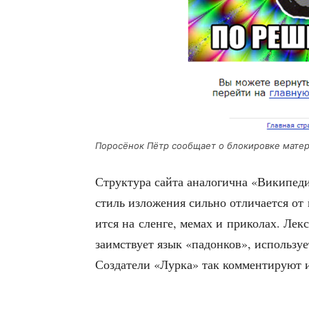
Поро­сё­нок Пётр сооб­ща­ет о бло­ки­ров­ке мате
Струк­ту­ра сай­та ана­ло­гич­на «Вики­пе­
стиль изло­же­ния силь­но отли­ча­ет­ся от
ит­ся на слен­ге, мемах и при­ко­лах. Лек­с
заим­ству­ет язык «падон­ков», исполь­зу­е
Созда­те­ли «Лур­ка» так ком­мен­ти­ру­ют 