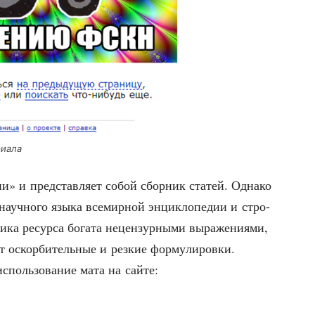
риала
дии» и пред­став­ля­ет собой сбор­ник ста­тей. Одна­ко
 науч­но­го язы­ка все­мир­ной энцик­ло­пе­дии и стро­
и­ка ресур­са бога­та нецен­зур­ны­ми выра­же­ни­я­ми,
т оскор­би­тель­ные и рез­кие фор­му­ли­ров­ки.
исполь­зо­ва­ние мата на сайте: