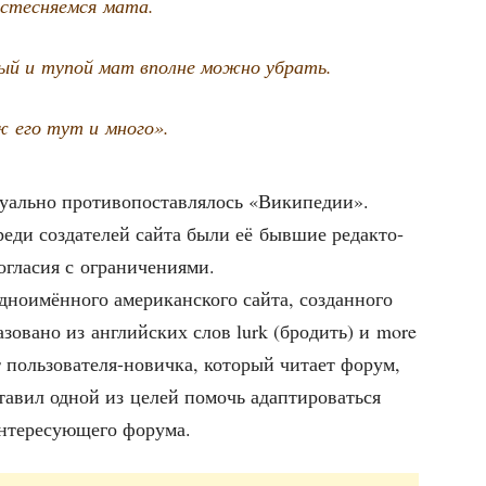
тес­ня­ем­ся мата.
ный и тупой мат вполне мож­но убрать.
 его тут и много».
у­аль­но про­ти­во­по­став­ля­лось «Вики­пе­дии».
ре­ди созда­те­лей сай­та были её быв­шие редак­то­
со­гла­сия с ограничениями.
о­имён­но­го аме­ри­кан­ско­го сай­та, создан­но­го
а­зо­ва­но из англий­ских слов lurk (бро­дить) и more
 поль­зо­ва­те­ля-нович­ка, кото­рый чита­ет форум,
а­вил одной из целей помочь адап­ти­ро­вать­ся
те­ре­су­ю­ще­го форума.