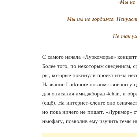
«Мы не с
Мы им не гор­дим­ся. Ненуж­
Не так уж
С само­го нача­ла «Лур­ко­мо­рье» кон­цеп­т
Более того, по неко­то­рым све­де­ни­ям, с
ры, кото­рые поки­ну­ли про­ект из-за не
Назва­ние Lurkmore поза­им­ство­ва­но у одн
для опи­са­ния ими­дж­бор­да 4chan, и обр
(ещё). На интер­нет-слен­ге оно озна­ча­ет
но пока ниче­го не пишет. «Лурк­мор» ст
нью­фа­гу, поз­во­лив ему изу­чить темы ин