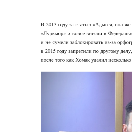
В 2013 году за ста­тью «Ады­гея, она же С
«Лурк­мор» и вовсе внес­ли в Феде­раль­ны
и не суме­ли забло­ки­ро­вать из-за орфо­г
в 2015 году запре­ти­ли по дру­го­му дел
после того как Хомак уда­лил несколь­ко 