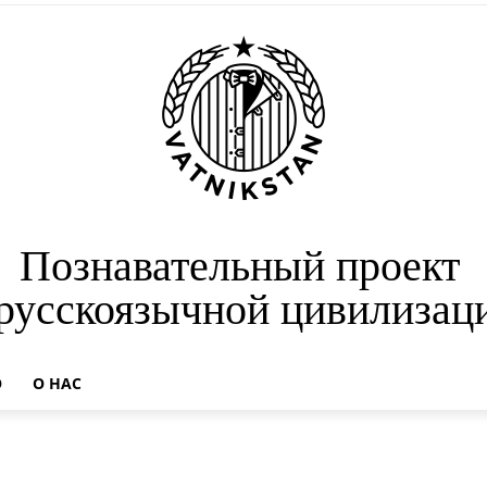
Познавательный проект
 русскоязычной цивилизац
О
О НАС