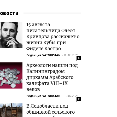
овости
15 августа
писательница Олеся
Кривцова расскажет о
жизни Кубы при
Фиделе Кастро
Редакция VATNIKSTAN
-
05.08.2026
0
Археологи нашли под
Калининградом
дирхамы Арабского
халифата VIII–IX
веков
Редакция VATNIKSTAN
-
10.07.2026
0
В Ленобласти под
обшивкой сельского