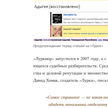
Пре­ду­пре­жде­ние перед ста­тьёй на «Лур­ке»
«Лурк­мор» запу­стил­ся в 2007 году, а с
ю­щих­ся судеб­ных раз­би­ра­тельств. Сре
ства и дело­вой репу­та­ции и мно­же­ство
Давид Хомак, созда­тель «Лур­ка», писал
«Самое страш­ное — не какая-ни
оби­деть началь­ни­ка отде­ле­