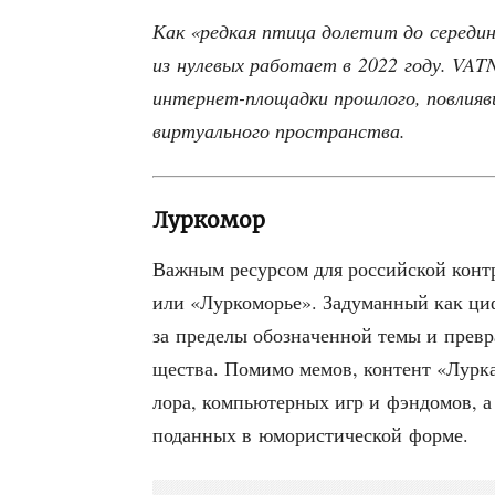
Как «ред­кая пти­ца доле­тит до сере­ди­
из нуле­вых рабо­та­ет в 2022 году. VATN
интер­нет-пло­щад­ки про­шло­го, повли­яв­
вир­ту­аль­но­го пространства.
Луркомор
Важ­ным ресур­сом для рос­сий­ской кон­тр­
или «Лур­ко­мо­рье». Заду­ман­ный как ци
за пре­де­лы обо­зна­чен­ной темы и пре­вр
ще­ства. Поми­мо мемов, кон­тент «Лур­ка
ло­ра, ком­пью­тер­ных игр и фэн­до­мов, 
подан­ных в юмо­ри­сти­че­ской форме.