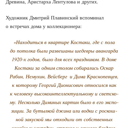
Дре­ви­на, Ари­стар­ха Лен­ту­ло­ва и других.
Худож­ник Дмит­рий Пла­вин­ский вспо­ми­нал
о встре­чах дома у коллекционера:
«Нахо­дить­ся в квар­ти­ре Коста­ки, где с пола
до потол­ка были раз­ве­ша­ны шедев­ры аван­гар­да
1920‑х годов, было для всех празд­ни­ком. В доме
Коста­ки за одним сто­лом соби­ра­лись Оскар
Рабин, Нему­хин, Вейсберг и Дима Крас­но­пев­цев,
к кото­ро­му Геор­гий Дио­ни­со­вич отно­сил­ся как
к чело­ве­ку высо­ко­ин­тел­лек­ту­аль­но­му и свет­ско­
му. Несколь­ко Дими­ных кар­тин было в его экс­по­
зи­ции. За бутыл­кой джи­на или вод­ки с рос­кош­
ной закус­кой мы отхо­ди­ли от соб­ствен­ных
семейных неуря­диц, стра­хов и веч­но­го без­де­не­