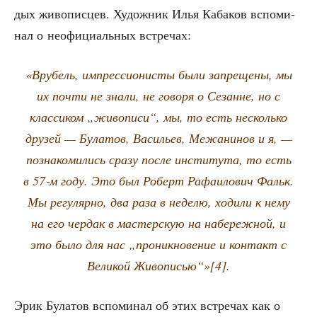
дых живо­пис­цев. Худож­ник Илья Каба­ков вспо­ми­
нал о неофи­ци­аль­ных встречах:
«Вру­бель, импрес­си­о­ни­сты были запре­ще­ны, мы
их почти не зна­ли, не гово­ря о Сезанне, но с
клас­си­ком „живо­пи­си“, мы, то есть несколь­ко
дру­зей — Була­тов, Васи­льев, Межа­ни­нов и я, —
позна­ко­ми­лись сра­зу после инсти­ту­та, то есть
в 57‑м году. Это был Роберт Рафа­и­ло­вич Фальк.
Мы регу­ляр­но, два раза в неде­лю, ходи­ли к нему
на его чер­дак в мастер­скую на набе­реж­ной, и
это было для нас „про­ник­но­ве­ние и кон­такт с
Вели­кой Живописью“»[4].
Эрик Була­тов вспо­ми­нал об этих встре­чах как о