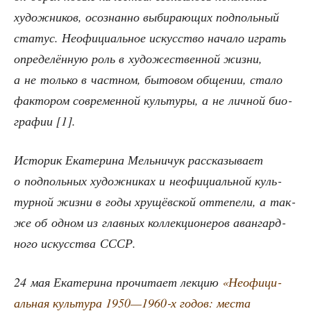
худож­ни­ков, осо­знан­но выби­ра­ю­щих под­поль­ный
ста­тус. Неофи­ци­аль­ное искус­ство нача­ло играть
опре­де­лён­ную роль в худо­же­ствен­ной жиз­ни,
а не толь­ко в част­ном, быто­вом обще­нии, ста­ло
фак­то­ром совре­мен­ной куль­ту­ры, а не лич­ной био­
гра­фии [1].
Исто­рик Ека­те­ри­на Мель­ни­чук рас­ска­зы­ва­ет
о под­поль­ных худож­ни­ках и неофи­ци­аль­ной куль­
тур­ной жиз­ни в годы хру­щёв­ской отте­пе­ли, а так­
же об одном из глав­ных кол­лек­ци­о­не­ров аван­гард­
но­го искус­ства СССР.
24 мая Ека­те­ри­на про­чи­та­ет лек­цию
«Неофи­ци­
аль­ная куль­ту­ра 1950—1960‑х годов: места