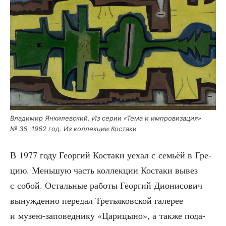
Вла­ди­мир Янки­лев­ский. Из серии «Тема и импро­ви­за­ция»
№ 36. 1962 год. Из кол­лек­ции Костаки
В 1977 году Геор­гий Коста­ки уехал с семьёй в Гре­
цию. Мень­шую часть кол­лек­ции Коста­ки вывез
с собой. Осталь­ные рабо­ты Геор­гий Дио­ни­со­вич
вынуж­ден­но пере­дал Тре­тья­ков­ской гале­рее
и музею-запо­вед­ни­ку «Цари­цы­но», а так­же пода­