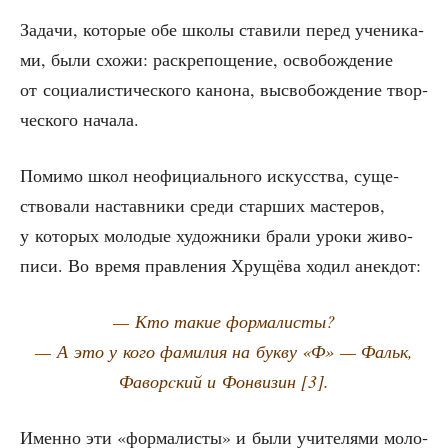
Зада­чи, кото­рые обе шко­лы ста­ви­ли перед уче­ни­ка­
ми, были схо­жи: рас­кре­по­ще­ние, осво­бож­де­ние
от соци­а­ли­сти­че­ско­го кано­на, высво­бож­де­ние твор­
че­ско­го начала.
Поми­мо школ неофи­ци­аль­но­го искус­ства, суще­
ство­ва­ли настав­ни­ки сре­ди стар­ших масте­ров,
у кото­рых моло­дые худож­ни­ки бра­ли уро­ки живо­
пи­си. Во вре­мя прав­ле­ния Хру­щё­ва ходил анекдот:
— Кто такие формалисты?
— А это у кого фами­лия на бук­ву «Ф» — Фальк,
Фаворcкий и Фон­ви­зин [3].
Имен­но эти «фор­ма­ли­сты» и были учи­те­ля­ми моло­