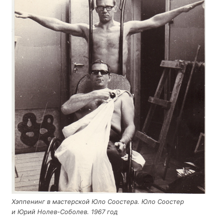
Хэп­пе­нинг в мастер­ской Юло Соосте­ра. Юло Соостер
и Юрий Нолев-Собо­лев. 1967 год