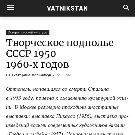
VATNIKSTAN
История русской культуры
Творческое подполье
СССР 1950—
1960‑х годов
От
Екатерина Мельничук
-
22.05.2023
Отте­пель, начав­ша­я­ся со смер­ти Ста­ли­на
в 1953 году, при­ве­ла к ожив­ле­нию куль­тур­ной жиз­
ни. В Москве регу­ляр­но про­хо­ди­ли ино­стран­ные
выстав­ки: выстав­ка Пикассо (1956), выстав­ка про­
из­ве­де­ний вось­ми совре­мен­ных худож­ни­ков Англии
«Гля­дя на людей» (1957), Наци­о­наль­ная выстав­ка