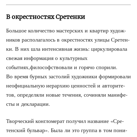
В окрестностях Сретенки
Боль­шое коли­че­ство мастер­ских и квар­тир худож­
ни­ков рас­по­ла­га­лось в окрест­но­стях ули­цы Сре­тен­
ки. В них шла интен­сив­ная жизнь: цир­ку­ли­ро­ва­ла
све­жая инфор­ма­ция о куль­тур­ных
событиях,философствовали и горя­чо спо­ри­ли.
Во вре­мя бур­ных засто­лий худож­ни­ки фор­ми­ро­ва­ли
неофи­ци­аль­ную иерар­хию цен­но­стей и авто­ри­те­
тов, опре­де­ля­ли новые тече­ния, сочи­ня­ли мани­фе­
сты и декларации.
Твор­че­ский кон­гло­ме­рат полу­чил назва­ние «Сре­
тен­ский буль­вар». Была ли это груп­па в том пони­