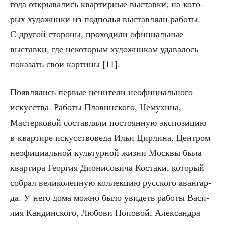
года откры­ва­лись квар­тир­ные выстав­ки, на кото­
рых худож­ни­ки из под­по­лья выстав­ля­ли рабо­ты.
С дру­гой сто­ро­ны, про­хо­ди­ли офи­ци­аль­ные
выстав­ки, где неко­то­рым худож­ни­кам уда­ва­лось
пока­зать свои кар­ти­ны [11].
Появ­ля­лись пер­вые цени­те­ли неофи­ци­аль­но­го
искус­ства. Рабо­ты Пла­вин­ско­го, Нему­хи­на,
Мастер­ко­вой состав­ля­ли посто­ян­ную экс­по­зи­цию
в квар­ти­ре искус­ство­ве­да Ильи Цир­ли­на. Цен­тром
неофи­ци­аль­ной куль­тур­ной жиз­ни Моск­вы была
квар­ти­ра Геор­гия Дио­ни­со­ви­ча Коста­ки, кото­рый
собрал вели­ко­леп­ную кол­лек­цию рус­ско­го аван­гар­
да. У него дома мож­но было уви­деть рабо­ты Васи­
лия Кан­дин­ско­го, Любо­ви Попо­вой, Алек­сандра