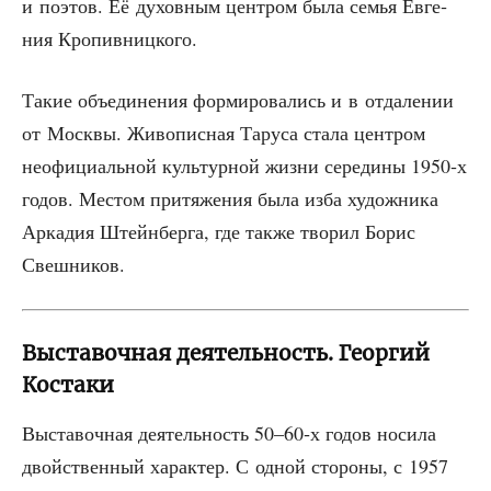
и поэтов. Её духов­ным цен­тром была семья Евге­
ния Кропивницкого.
Такие объ­еди­не­ния фор­ми­ро­ва­лись и в отда­ле­нии
от Моск­вы. Живо­пис­ная Тару­са ста­ла цен­тром
неофи­ци­аль­ной куль­тур­ной жиз­ни сере­ди­ны 1950‑х
годов. Местом при­тя­же­ния была изба худож­ни­ка
Арка­дия Штейн­бер­га, где так­же тво­рил Борис
Свешников.
Выставочная деятельность. Георгий
Костаки
Выста­воч­ная дея­тель­ность 50–60‑х годов носи­ла
двой­ствен­ный харак­тер. С одной сто­ро­ны, с 1957