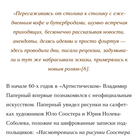
«Пере­са­жи­ва­ясь от сто­ли­ка к сто­ли­ку с еже­
днев­ным кофе и бутер­бро­да­ми, шум­но встре­чая
при­хо­дя­щих, бес­ко­неч­но рас­ска­зы­вая ново­сти,
анек­до­ты, делясь иде­я­ми и про­сто флир­туя —
здесь про­во­ди­ли дни, писа­ли рецен­зии, заду­мы­ва­
ли и тут же набра­сы­ва­ли эски­зы, при­ме­ря­лись к
новым ролям»[6].
В нача­ле 60‑х годов в «Арти­сти­че­ском» Вла­ди­мир
Папер­ный впер­вые позна­ко­мил­ся с неофи­ци­аль­ным
искус­ством. Папер­ный уви­дел рисун­ки на сал­фет­
ках худож­ни­ков Юло Соосте­ра и Юрия Ноле­ва-
Собо­ле­ва, похо­жие на шиф­ро­ван­ные запис­ки под­
поль­щи­ков:
«Насмот­рев­шись на рисун­ки Соосте­ра