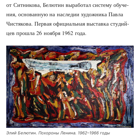
от Сит­ни­ко­ва, Белю­тин выра­бо­тал систе­му обу­че­
ния, осно­ван­ную на насле­дии худож­ни­ка Пав­ла
Чистя­ко­ва. Пер­вая офи­ци­аль­ная выстав­ка сту­дий­
цев про­шла 26 нояб­ря 1962 года.
Элий Белю­тин. Похо­ро­ны Лени­на. 1962–1966 годы