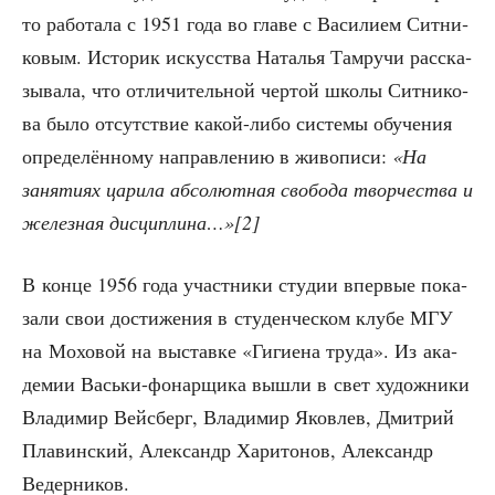
то рабо­та­ла с 1951 года во гла­ве с Васи­ли­ем Сит­ни­
ко­вым. Исто­рик искус­ства Ната­лья Тамру­чи рас­ска­
зы­ва­ла, что отли­чи­тель­ной чер­той шко­лы Сит­ни­ко­
ва было отсут­ствие какой-либо систе­мы обу­че­ния
опре­де­лён­но­му направ­ле­нию в живо­пи­си:
«На
заня­ти­ях цари­ла абсо­лют­ная сво­бо­да твор­че­ства и
желез­ная дисциплина…»[2]
В кон­це 1956 года участ­ни­ки сту­дии впер­вые пока­
за­ли свои дости­же­ния в сту­ден­че­ском клу­бе МГУ
на Мохо­вой на выстав­ке «Гиги­е­на тру­да». Из ака­
де­мии Вась­ки-фонар­щи­ка вышли в свет худож­ни­ки
Вла­ди­мир Вейс­берг, Вла­ди­мир Яко­влев, Дмит­рий
Пла­вин­ский, Алек­сандр Хари­то­нов, Алек­сандр
Ведерников.