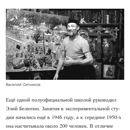
Васи­лий Ситников
Ещё одной полу­офи­ци­аль­ной шко­лой руко­во­дил
Элий Белю­тин. Заня­тия в экс­пе­ри­мен­таль­ной сту­
дии нача­лись ещё в 1946 году, а к сере­дине 1950‑х
она насчи­ты­ва­ла око­ло 200 чело­век. В отли­чие