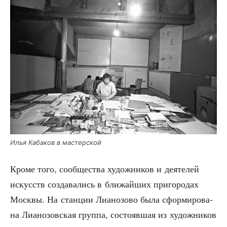
Илья Каба­ков в мастерской
Кро­ме того, сооб­ще­ства худож­ни­ков и дея­те­лей
искусств созда­ва­лись в бли­жай­ших при­го­ро­дах
Моск­вы. На стан­ции Лиа­но­зо­во была сфор­ми­ро­ва­
на Лиа­но­зов­ская груп­па, состо­яв­шая из худож­ни­ков