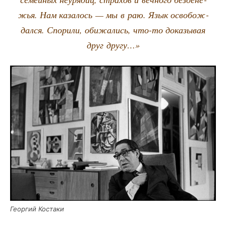
жья. Нам каза­лось — мы в раю. Язык осво­бож­
дал­ся. Спо­ри­ли, оби­жа­лись, что-то дока­зы­вая
друг другу…»
Геор­гий Костаки