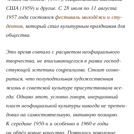
США (1959) и дру­гие. С 28 июля по 11 авгу­ста
1957 года состо­ял­ся
фести­валь моло­дё­жи и сту­
ден­тов
, кото­рый стал куль­тур­ным празд­ни­ком для
общества.
Это вре­мя сов­па­ло с рас­цве­том неофи­ци­аль­но­го
твор­че­ства, не впи­сы­ва­ю­ще­го­ся в рам­ки гос­под­
ству­ю­щей эсте­ти­ки соц­ре­а­лиз­ма. Сто­ит ого­во­
рить­ся, что полу­под­поль­ная худо­же­ствен­ная
жизнь в совет­ской куль­ту­ре при­сут­ство­ва­ла все­
гда. Одна­ко этот, услов­но гово­ря, инер­ци­он­ный
пласт неофи­ци­аль­ной куль­ту­ры нико­гда не пре­тен­
до­вал на само­сто­я­тель­ную, актив­ную пози­цию.
К сере­дине 1950‑х и осо­бен­но в 1960‑е годы
он обрёл новые каче­ства. Появи­лось поко­ле­ние