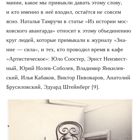
ма­нии, какое мы при­вык­ли давать это­му сло­ву,
и кто имен­но в неё вхо­дил, оста­ёт­ся не совсем
ясно. Ната­лья Тамру­чи в ста­тье «Из исто­рии мос­
ков­ско­го аван­гар­да» отно­сит к это­му объ­еди­не­нию
круг людей, кото­рые при­мы­ка­ли к жур­на­лу «Зна­
ние — сила», и тех, кто про­во­дил вре­мя в кафе
«Арти­сти­че­ское»: Юло Соостер, Эрнст Неиз­вест­
ный, Юрий Нолев-Собо­лев, Вла­ди­мир Янки­лев­
ский, Илья Каба­ков, Вик­тор Пиво­ва­ров, Ана­то­лий
Бру­си­лов­ский, Эду­ард Штейн­берг [9].