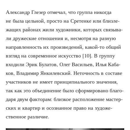
Алек­сандр Гле­зер отме­чал, что груп­па нико­гда
не была цель­ной, про­сто на Сре­тен­ке или близ­ле­
жа­щих рай­о­нах жили худож­ни­ки, кото­рых свя­зы­ва­
ли дру­же­ские отно­ше­ния и, несмот­ря на раз­ную
направ­лен­ность их про­из­ве­де­ний, какой-то общий
взгляд на совре­мен­ное искус­ство [10]. В груп­пу
вхо­ди­ли Эрик Була­тов, Олег Васи­льев, Илья Каба­
ков, Вла­ди­мир Янки­лев­ский. Неточ­ность в соста­ве
участ­ни­ков не име­ет прин­ци­пи­аль­но­го зна­че­ния,
так как это объ­еди­не­ние было сфор­ми­ро­ва­но бла­го­
да­ря двум фак­то­рам: близ­кое рас­по­ло­же­ние мастер­
ских и квар­тир и осо­знан­ное пра­во на худо­же­
ствен­ное различие.