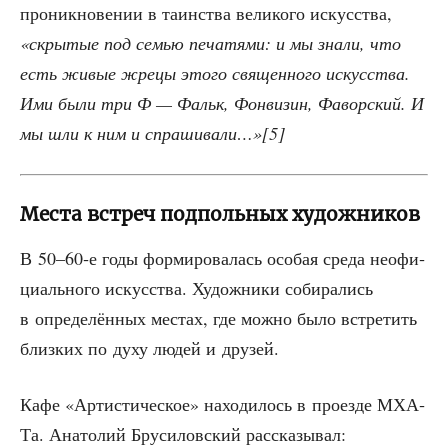
про­ник­но­ве­нии в таин­ства вели­ко­го искус­ства,
«скры­тые под семью печа­тя­ми: и мы зна­ли, что
есть живые жре­цы это­го свя­щен­но­го искус­ства.
Ими были три Ф — Фальк, Фон­ви­зин, Фавор­ский. И
мы шли к ним и спрашивали…»[5]
Места встреч подпольных художников
В 50–60‑е годы фор­ми­ро­ва­лась осо­бая сре­да неофи­
ци­аль­но­го искус­ства. Худож­ни­ки соби­ра­лись
в опре­де­лён­ных местах, где мож­но было встре­тить
близ­ких по духу людей и друзей.
Кафе «Арти­сти­че­ское» нахо­ди­лось в про­ез­де МХА­
Та. Ана­то­лий Бру­си­лов­ский рассказывал: