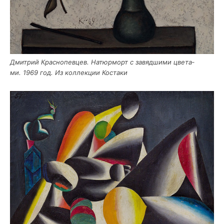
Дмит­рий Крас­но­пев­цев. Натюр­морт с завяд­ши­ми цве­та­
ми. 1969 год. Из кол­лек­ции Костаки