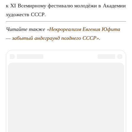
к XI Все­мир­но­му фести­ва­лю моло­дё­жи в Ака­де­мии
худо­жеств СССР.
Читай­те так­же
«Некро­ре­а­лизм Евге­ния Юфи­та
— забы­тый анде­гра­унд позд­не­го СССР»
.