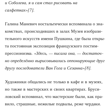
и Собо­ле­ва, я и сам стал рисо­вать на
салфетках»[7].
Гали­на Мане­вич носталь­ги­че­ски вспо­ми­на­ла о зна­
ком­ствах, про­ис­хо­див­ших в залах Музея изоб­ра­зи­
тель­но­го искусств име­ни Пуш­ки­на, где была откры­
та посто­ян­ная экс­по­зи­ция фран­цуз­ско­го пост­им­
прес­си­о­низ­ма.
«Здесь, — писа­ла она, — доста­точ­
но опре­де­лён­но выри­со­вы­ва­лись оппо­ни­ру­ю­щие друг
дру­гу после­до­ва­те­ли Ван Гога и Сезанна»[8].
Худож­ни­ки обща­лись не толь­ко в кафе и в музе­ях,
но так­же в мастер­ских и сво­их квар­ти­рах. Бру­си­
лов­ский вспо­ми­нал, что мастер­ские были, как пра­
ви­ло, страш­ные, нежи­лые под­ва­лы, реже чердаки.