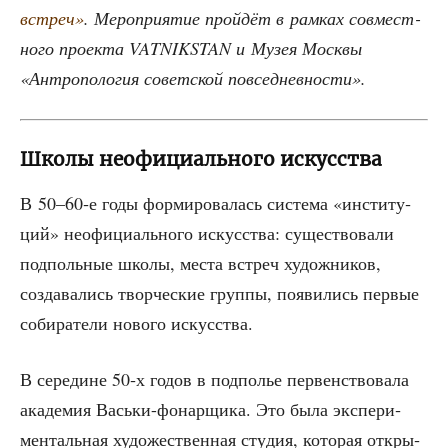
встреч»
. Меро­при­я­тие прой­дёт в рам­ках сов­мест­
но­го про­ек­та VATNIKSTAN и Музея Моск­вы
«Антро­по­ло­гия совет­ской повседневности».
Школы неофициального искусства
В 50–60‑е годы фор­ми­ро­ва­лась систе­ма «инсти­ту­
ций» неофи­ци­аль­но­го искус­ства: суще­ство­ва­ли
под­поль­ные шко­лы, места встреч худож­ни­ков,
созда­ва­лись твор­че­ские груп­пы, появи­лись пер­вые
соби­ра­те­ли ново­го искусства.
В сере­дине 50‑х годов в под­по­лье пер­вен­ство­ва­ла
ака­де­мия Вась­ки-фонар­щи­ка. Это была экс­пе­ри­
мен­таль­ная худо­же­ствен­ная сту­дия, кото­рая откры­