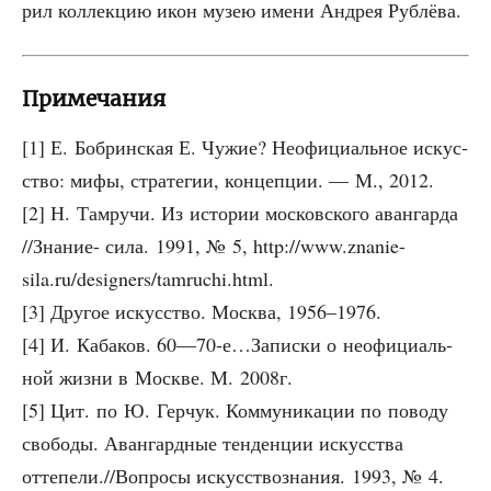
рил кол­лек­цию икон музею име­ни Андрея Рублёва.
Примечания
[1] Е. Боб­рин­ская Е. Чужие? Неофи­ци­аль­ное искус­
ство: мифы, стра­те­гии, кон­цеп­ции. — М., 2012.
[2] Н. Тамру­чи. Из исто­рии мос­ков­ско­го аван­гар­да
//Зна­ние- сила. 1991, № 5, http://www.znanie-
sila.ru/designers/tamruchi.html.
[3] Дру­гое искус­ство. Москва, 1956–1976.
[4] И. Каба­ков. 60—70‑е…Записки о неофи­ци­аль­
ной жиз­ни в Москве. М. 2008г.
[5] Цит. по Ю. Гер­чук. Ком­му­ни­ка­ции по пово­ду
сво­бо­ды. Аван­гард­ные тен­ден­ции искус­ства
оттепели.//Вопросы искус­ство­зна­ния. 1993, № 4.