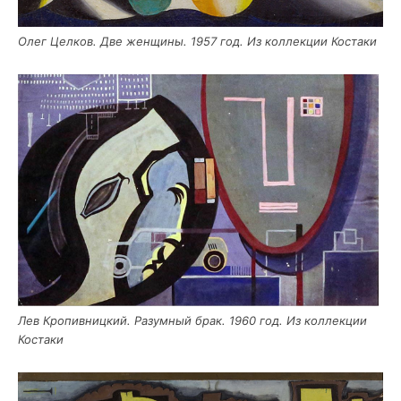
Олег Цел­ков. Две жен­щи­ны. 1957 год. Из кол­лек­ции Костаки
Лев Кро­пив­ниц­кий. Разум­ный брак. 1960 год. Из кол­лек­ции
Костаки