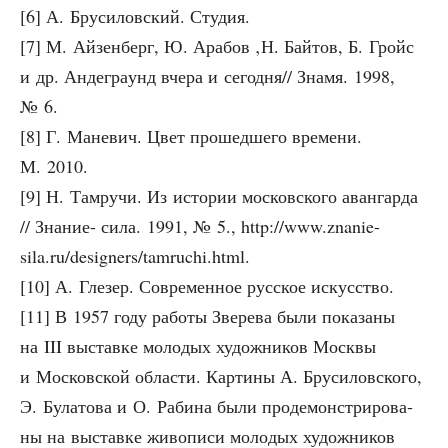
[6] А. Бру­си­лов­ский. Студия.
[7] М. Айзен­берг, Ю. Ара­бов ‚Н. Бай­тов, Б. Гройс
и др. Анде­гра­унд вче­ра и сегодня// Зна­мя. 1998,
№ 6.
[8] Г. Мане­вич. Цвет про­шед­ше­го вре­ме­ни.
М. 2010.
[9] Н. Тамру­чи. Из исто­рии мос­ков­ско­го аван­гар­да
// Зна­ние- сила. 1991, № 5., http://www.znanie-
sila.ru/designers/tamruchi.html.
[10] А. Гле­зер. Совре­мен­ное рус­ское искусство.
[11] В 1957 году рабо­ты Зве­ре­ва были пока­за­ны
на III выстав­ке моло­дых худож­ни­ков Моск­вы
и Мос­ков­ской обла­сти. Кар­ти­ны А. Бру­си­лов­ско­го,
Э. Була­то­ва и О. Раби­на были про­де­мон­стри­ро­ва­
ны на выстав­ке живо­пи­си моло­дых худож­ни­ков