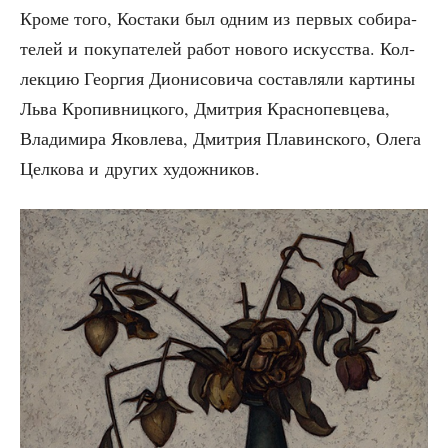
Кро­ме того, Коста­ки был одним из пер­вых соби­ра­
те­лей и поку­па­те­лей работ ново­го искус­ства. Кол­
лек­цию Геор­гия Дио­ни­со­ви­ча состав­ля­ли кар­ти­ны
Льва Кро­пив­ниц­ко­го, Дмит­рия Крас­но­пев­це­ва,
Вла­ди­ми­ра Яко­вле­ва, Дмит­рия Пла­вин­ско­го, Оле­га
Цел­ко­ва и дру­гих художников.