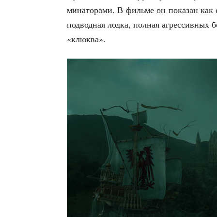
ми­на­то­ра­ми. В филь­ме он пока­зан как
под­вод­ная лод­ка, пол­ная агрес­сив­ных 
«клюк­ва».