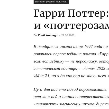
История русской культуры
Гарри Поттер:
и «поттероз
От
Глеб Колондо
-
27.06.2022
В два­дца­тых чис­лах июня 1997 года на 
появи­лось пер­вое изда­ние рома­на «Гар
зом, вол­шеб­ни­ку — не пер­со­на­жу, кот
эсте­ти­че­ской еди­ни­це, — летом 2022 го
«Мне 25, но я до сих пор не знаю, чего 
Ну а для нас это повод пораз­мыс­лить: 
нет ли в ней и наших сооте­че­ствен­ни­к
«сла­вян­ских» маги­че­ских шко­лы, дирек