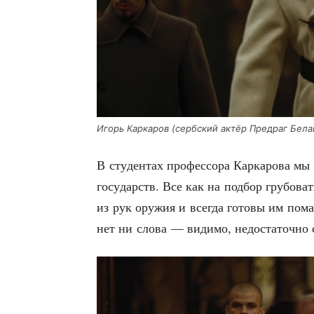
Игорь Кар­ка­ров (серб­ский актёр Предраг Белац
В сту­ден­тах про­фес­со­ра Кар­ка­ро­ва м
госу­дарств. Все как на под­бор гру­бо­ва
из рук ору­жия и все­гда гото­вы им пома­
нет ни сло­ва — види­мо, недо­ста­точ­но