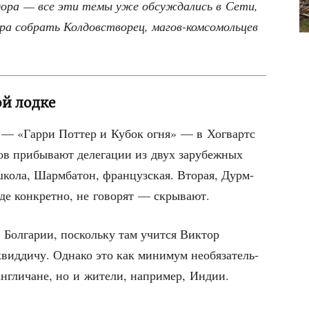
бл­до­ра — все эти темы уже обсуж­да­лись в Сети,
а собрать Кол­дов­ство­рец, магов-ком­со­моль­цев
ой лодке
г — «Гар­ри Пот­тер и Кубок огня» — в Хогвартс
ов при­бы­ва­ют деле­га­ции из двух зару­беж­ных
шко­ла, Шарм­ба­тон, фран­цуз­ская. Вто­рая, Дурм­
. Где кон­крет­но, не гово­рят — скрывают.
в Бол­га­рии, посколь­ку там учит­ся Вик­тор
ид­ди­чу. Одна­ко это как мини­мум необя­за­тель­
англи­чане, но и жите­ли, напри­мер, Индии.