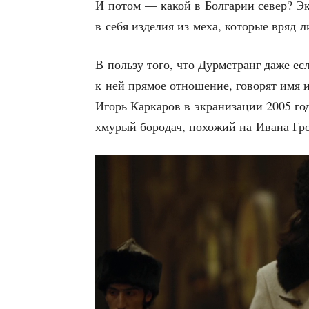
И потом — какой в Бол­га­рии север? Эки­
в себя изде­лия из меха, кото­рые вряд л
В поль­зу того, что Дурм­странг даже если
к ней пря­мое отно­ше­ние, гово­рят имя 
Игорь Кар­ка­ров в экра­ни­за­ции 2005 го
хму­рый боро­дач, похо­жий на Ива­на Гро