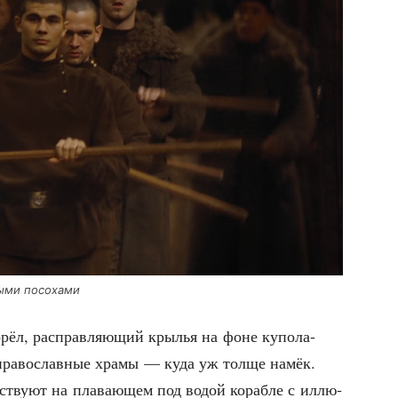
­ны­ми посохами
орёл, рас­прав­ля­ю­щий кры­лья на фоне купо­ла-
пра­во­слав­ные хра­мы — куда уж тол­ще намёк.
­ству­ют на пла­ва­ю­щем под водой кораб­ле с иллю­