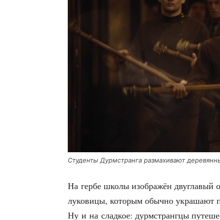
Сту­ден­ты Дурм­стран­га раз­ма­хи­ва­ют дере­вян
На гер­бе шко­лы изоб­ра­жён дву­гла­вый 
луко­ви­цы, кото­рым обыч­но укра­ша­ют 
Ну и на слад­кое: дурм­стран­г­цы путе­ше