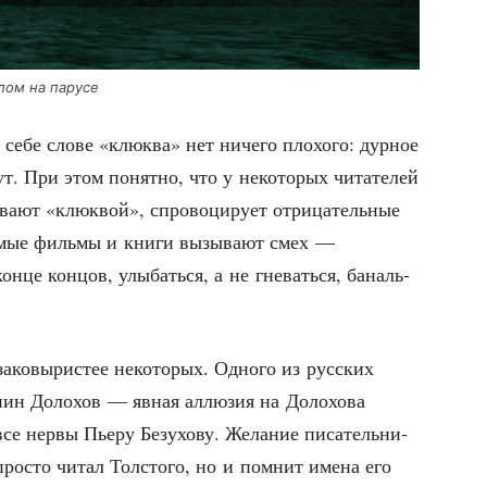
рлом на парусе
 себе сло­ве «клюк­ва» нет ниче­го пло­хо­го: дур­ное
ут. При этом понят­но, что у неко­то­рых чита­те­лей
а­ют «клюк­вой», спро­во­ци­ру­ет отри­ца­тель­ные
мые филь­мы и кни­ги вызы­ва­ют смех —
н­це кон­цов, улы­бать­ся, а не гне­вать­ся, баналь­
ко­вы­ри­стее неко­то­рых. Одно­го из рус­ских
­нин Доло­хов — явная аллю­зия на Доло­хо­ва
е нер­вы Пье­ру Без­ухо­ву. Жела­ние писа­тель­ни­
про­сто читал Тол­сто­го, но и пом­нит име­на его