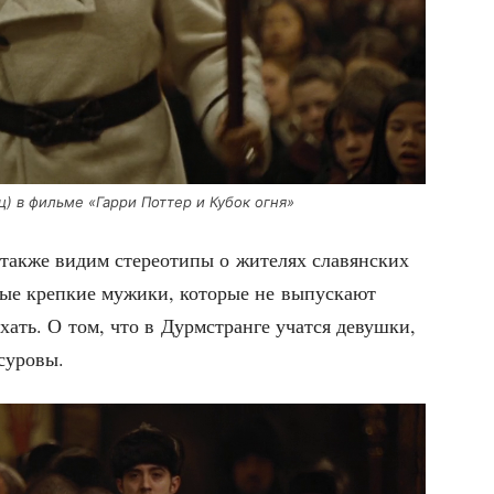
) в филь­ме «Гар­ри Пот­тер и Кубок огня»
ы так­же видим сте­рео­ти­пы о жите­лях сла­вян­ских
­тые креп­кие мужи­ки, кото­рые не выпус­ка­ют
хать. О том, что в Дурм­стран­ге учат­ся девуш­ки,
 суровы.