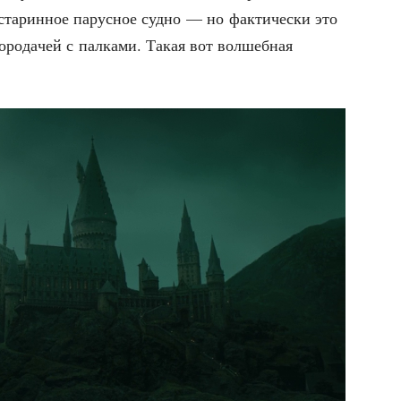
 ста­рин­ное парус­ное суд­но — но фак­ти­че­ски это
боро­да­чей с пал­ка­ми. Такая вот вол­шеб­ная