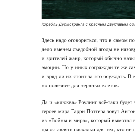
Корабль Дурм­стран­га с крас­ным дву­гла­вым о
Здесь надо ого­во­рить­ся, что в самом по
дело име­нем съе­доб­ной яго­ды не назо­в
и зри­те­лей жанр, кото­рый обыч­но назы­в
эмо­ции. Но у иных сограж­дан те же са
и вряд ли их сто­ит за это осуж­дать. В ко
но полез­нее для нерв­ных клеток.
Да и «клюк­ва» Роулинг всё-таки будет за
геро­ев мира Гар­ри Пот­те­ра зовут Анто
из «Вой­ны и мира», кото­рый вымо­тал вс
цы остав­лять пас­хал­ки для тех, кто не 