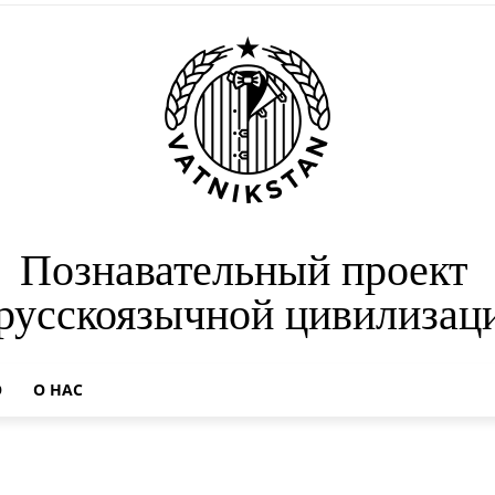
Познавательный проект
 русскоязычной цивилизац
О
О НАС