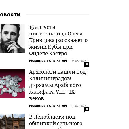
овости
15 августа
писательница Олеся
Кривцова расскажет о
жизни Кубы при
Фиделе Кастро
Редакция VATNIKSTAN
-
05.08.2026
0
Археологи нашли под
Калининградом
дирхамы Арабского
халифата VIII–IX
веков
Редакция VATNIKSTAN
-
10.07.2026
0
В Ленобласти под
обшивкой сельского