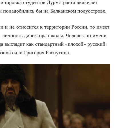
пи­ров­ка сту­ден­тов Дурм­стран­га вклю­ча­ет
и пона­до­би­лись бы на Бал­кан­ском полуострове.
 и не отно­сит­ся к тер­ри­то­рии Рос­сии, то име­ет
и лич­ность дирек­то­ра шко­лы. Чело­век по име­ни
да выгля­дит как стан­дарт­ный «пло­хой» рус­ский:
з­но­го или Гри­го­рия Распутина.