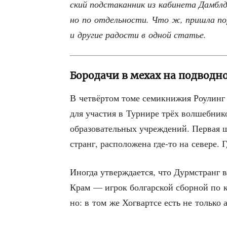
ский под­ста­кан­ник из каби­не­та Дам­
но по отдель­но­сти. Что ж, при­шла пор
и дру­гие радо­сти в одной статье.
Бородачи в мехах на подводн
В чет­вёр­том томе семи­кни­жия Роулин
для уча­стия в Тур­ни­ре трёх вол­шеб­ни­к
обра­зо­ва­тель­ных учре­жде­ний. Пер­вая 
странг, рас­по­ло­же­на где-то на севе­ре
Ино­гда утвер­жда­ет­ся, что Дурм­странг 
Крам — игрок бол­гар­ской сбор­ной по кв
но: в том же Хогварт­се есть не толь­ко 