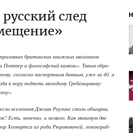
 русский след
Н
амещение»
при­лав­ках бри­тан­ских книж­ных мага­зи­нов
­ри Пот­тер и фило­соф­ский камень». Таким обра­
о­ро­му, соглас­но пас­порт­ным дан­ным, уже за 40, а
да в пору под­петь моло­до­му Гре­бен­щи­ко­ву:
хочу».
если все­лен­ная Джо­ан Роулинг столь обшир­на,
ов? Есть, конеч­но, и нема­ло. Как мини­мум две
­тор Хогварт­са из рода Рюри­ко­ви­чей, ленин­град­