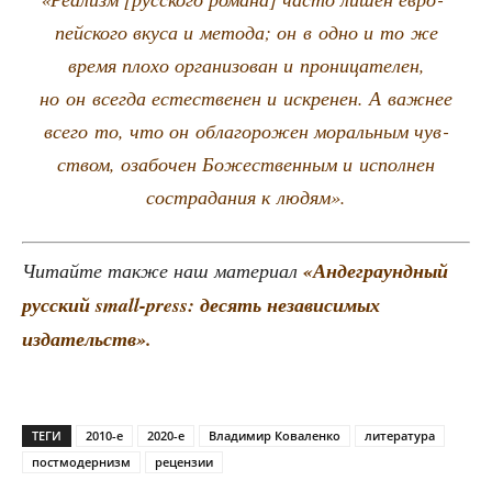
пей­ско­го вку­са и мето­да; он в одно и то же
вре­мя пло­хо орга­ни­зо­ван и про­ни­ца­те­лен,
но он все­гда есте­стве­нен и искре­нен. А важ­нее
все­го то, что он обла­го­ро­жен мораль­ным чув­
ством, оза­бо­чен Боже­ствен­ным и испол­нен
состра­да­ния к людям».
Читай­те так­же наш мате­ри­ал
«Анде­гра­унд­ный
рус­ский small-press: десять неза­ви­си­мых
издательств».
ТЕГИ
2010-е
2020-е
Владимир Коваленко
литература
постмодернизм
рецензии