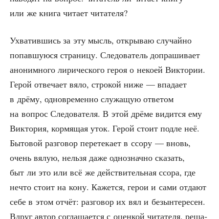
или же кни­га чита­ет читателя?
Ухва­тив­шись за эту мысль, откры­ваю слу­чай­но
попав­шу­ю­ся стра­ни­цу. Сле­до­ва­тель допра­ши­ва­ет
ано­ним­но­го лири­че­ско­го героя о неко­ей Вик­то­рии.
Герой отве­ча­ет вяло, стро­кой ниже — впа­да­ет
в дрё­му, одно­вре­мен­но слу­жа­щую отве­том
на вопрос Сле­до­ва­те­ля. В этой дрё­ме видит­ся ему
Вик­то­рия, кор­мя­щая уток. Герой сто­ит под­ле неё.
Быто­вой раз­го­вор пере­те­ка­ет в ссо­ру — вновь,
очень вялую, нель­зя даже одно­знач­но ска­зать,
быт ли это или всё же дей­стви­тель­ная ссо­ра, где
нечто сто­ит на кону. Кажет­ся, герои и сами отда­ют
себе в этом отчёт: раз­го­вор их вял и безын­те­ре­сен.
Вдруг автор согла­ша­ет­ся с оцен­кой чита­те­ля, реша­