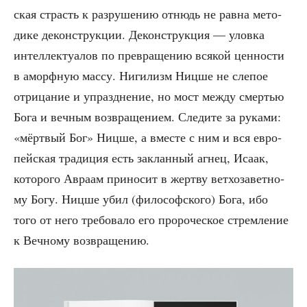
ская страсть к раз­ру­ше­нию отнюдь не рав­на мето­
ди­ке декон­струк­ции. Декон­струк­ция — улов­ка
интел­лек­ту­а­лов по пре­вра­ще­нию вся­кой цен­но­сти
в аморф­ную мас­су. Ниги­лизм Ниц­ше не сле­пое
отри­ца­ние и упразд­не­ние, но мост меж­ду смер­тью
Бога и веч­ным воз­вра­ще­ни­ем. Сле­ди­те за рука­ми:
«мёрт­вый Бог» Ниц­ше, а вме­сте с ним и вся евро­
пей­ская тра­ди­ция есть заклан­ный агнец, Иса­ак,
кото­ро­го Авра­ам при­но­сит в жерт­ву вет­хо­за­вет­но­
му Богу. Ниц­ше убил (фило­соф­ско­го) Бога, ибо
того от него тре­бо­ва­ло его про­ро­че­ское стрем­ле­ние
к Веч­но­му возвращению.