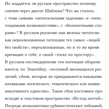
Но под­да­ёт­ся ли рус­ское про­стран­ство пол­но­му
сня­тию через дик­тат Шаб­ло­на? Что же ста­лось
с теми самы­ми «непо­силь­ны­ми зада­ча­ми» и «неис­
то­щи­мы­ми воз­мож­но­стя­ми», с «бес­ко­неч­ны­ми спо­
ра­ми»? В рус­ском реа­лиз­ме они явле­ны чита­те­лю
как нере­а­ли­зо­ван­ные потен­ции тех самых «людей
без свойств»; нере­а­ли­зо­ван­ные, но в то же вре­мя
кри­ча­щие о себе, о сво­ей «тос­ке по про­сто­ру».
В рус­ском пост­мо­дер­низ­ме эти потен­ции обо­ра­чи­
ва­ют­ся, по Эпш­тей­ну, «поэ­ти­кой мно­жа­щих­ся раз­
ли­чий, сбо­ев, кото­рые не при­кры­ва­ют­ся ника­ки­ми
натяж­ка­ми логи­че­ско­го, тема­ти­че­ско­го или ком­му­
ни­ка­тив­но­го един­ства». Такие сбои посто­ян­но про­
ис­хо­дят в тек­сто­вом про­стран­стве «Из-под ног­тей».
Посре­ди апо­ка­лип­ти­ки урба­ни­сти­че­ских пей­за­жей,