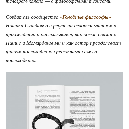
теле­грам-кана­ла — с фило­соф­ски­ми тезисами.
Созда­тель сооб­ще­ства
«Голод­ные фило­со­фы»
Ники­та Сюн­дю­ков в рецен­зии делит­ся мне­ни­ем о
про­из­ве­де­нии и рас­ска­зы­ва­ет, как роман свя­зан с
Ниц­ше и Мамар­да­шви­ли и как автор пре­одо­ле­ва­ет
цинизм пост­мо­дер­на сред­ства­ми само­го
постмодерна.