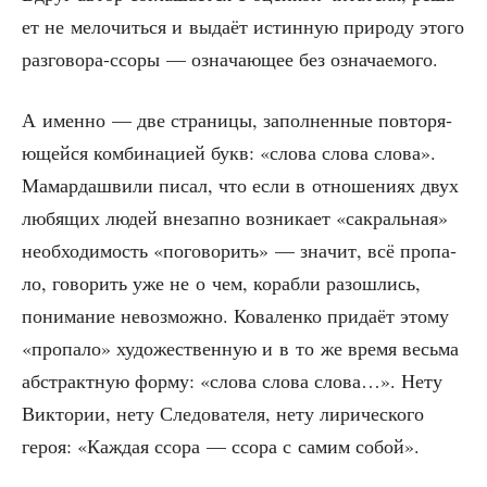
ет не мело­чить­ся и выда­ёт истин­ную при­ро­ду это­го
раз­го­во­ра-ссо­ры — озна­ча­ю­щее без означаемого.
А имен­но — две стра­ни­цы, запол­нен­ные повто­ря­
ю­щей­ся ком­би­на­ци­ей букв: «сло­ва сло­ва сло­ва».
Мамар­да­шви­ли писал, что если в отно­ше­ни­ях двух
любя­щих людей вне­зап­но воз­ни­ка­ет «сакраль­ная»
необ­хо­ди­мость «пого­во­рить» — зна­чит, всё про­па­
ло, гово­рить уже не о чем, кораб­ли разо­шлись,
пони­ма­ние невоз­мож­но. Кова­лен­ко при­да­ёт это­му
«про­па­ло» худо­же­ствен­ную и в то же вре­мя весь­ма
абстракт­ную фор­му: «сло­ва сло­ва сло­ва…». Нету
Вик­то­рии, нету Сле­до­ва­те­ля, нету лири­че­ско­го
героя: «Каж­дая ссо­ра — ссо­ра с самим собой».