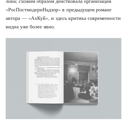
ло­на; схо­жим обра­зом дей­ство­ва­ла орга­ни­за­ция
«РосПост­мо­дерн­Над­зор» в преды­ду­щем романе
авто­ра — «АхКуй», и здесь кри­ти­ка совре­мен­но­сти
вид­на уже более явно.