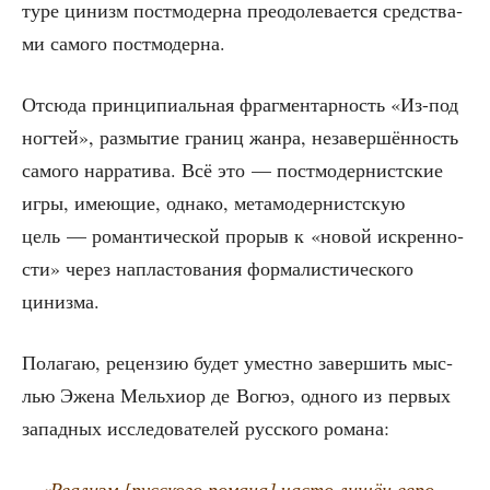
ту­ре цинизм пост­мо­дер­на пре­одо­ле­ва­ет­ся сред­ства­
ми само­го постмодерна.
Отсю­да прин­ци­пи­аль­ная фраг­мен­тар­ность «Из-под
ног­тей», раз­мы­тие гра­ниц жан­ра, неза­вер­шён­ность
само­го нар­ра­ти­ва. Всё это — пост­мо­дер­нист­ские
игры, име­ю­щие, одна­ко, мета­мо­дер­нист­скую
цель — роман­ти­че­ской про­рыв к «новой искрен­но­
сти» через напла­сто­ва­ния фор­ма­ли­сти­че­ско­го
цинизма.
Пола­гаю, рецен­зию будет умест­но завер­шить мыс­
лью Эже­на Мель­хи­ор де Вогюэ, одно­го из пер­вых
запад­ных иссле­до­ва­те­лей рус­ско­го романа:
«
Реа­лизм [рус­ско­го рома­на] часто лишён евро­