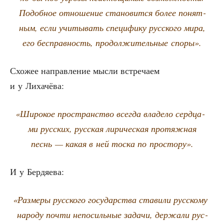
Подоб­ное отно­ше­ние ста­но­вит­ся более понят­
ным, если учи­ты­вать спе­ци­фи­ку рус­ско­го мира,
его бес­прав­ность, про­дол­жи­тель­ные споры».
Схо­жее направ­ле­ние мыс­ли встре­ча­ем
и у Лихачёва:
«
Широ­кое про­стран­ство все­гда вла­де­ло серд­ца­
ми рус­ских, рус­ская лири­че­ская про­тяж­ная
песнь — какая в ней тос­ка по простору».
И у Бердяева:
«
Раз­ме­ры рус­ско­го госу­дар­ства ста­ви­ли рус­ско­му
наро­ду почти непо­силь­ные зада­чи, дер­жа­ли рус­