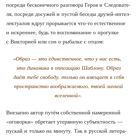
посре­ди бес­ко­неч­но­го раз­го­во­ра Героя и Сле­до­ва­те­
ля, посре­ди досу­жей и пустой бесе­ды дру­зей-интел­
лек­ту­а­лов вдруг про­ры­ва­ет­ся что-то есте­ствен­ное
и искрен­нее, будь то вос­по­ми­на­ние о про­гул­ке
с Вик­то­ри­ей или сон о рыбал­ке с отцом:
«
Образ — это един­ствен­ное, что у нас есть,
это дина­ми­ка в оппо­зи­цию Шаб­ло­ну. Образ
даёт тебе сво­бо­ду, толь­ко он вме­ща­ет в себя
про­стран­ство вооб­ра­жа­е­мо­го, тво­ей лич­ной
вселенной».
Вне­зап­но автор путём соб­ствен­ной наме­рен­ной
«ого­вор­ки» обре­та­ет уте­рян­ную субъ­ект­ность —
пус­кай и толь­ко на мину­ту. Так в рус­ской лите­ра­