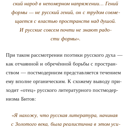
ский народ в непо­мер­ном напря­же­нии… Гений
фор­мы — не рус­ский гений, он с тру­дом сов­ме­
ща­ет­ся с вла­стью про­странств над душой.
И рус­ские совсем почти не зна­ют радо­
сти формы».
При таком рас­смот­ре­нии поэ­ти­ки рус­ско­го духа —
как отча­ян­ной и обре­чён­ной борь­бы с про­стран­
ством — пост­мо­дер­низм пред­став­ля­ет­ся тече­ни­ем
ему вполне орга­ни­че­ским. К схо­же­му выво­ду при­
хо­дит «отец» рус­ско­го лите­ра­тур­но­го пост­мо­дер­
низ­ма Битов:
«
Я нахо­жу, что рус­ская лите­ра­ту­ра, начи­ная
с Золо­то­го века, была реа­ли­стич­на в этом уси­