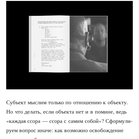
Субъ­ект мыс­лим толь­ко по отно­ше­нию к объ­ек­ту.
Но что делать, если объ­ек­та нет и в помине, ведь
«каж­дая ссо­ра — ссо­ра с самим собой»? Сфор­му­ли­
ру­ем вопрос ина­че: как воз­мож­но осво­бож­де­ние