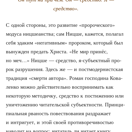
средство».
С одной сто­ро­ны, это раз­ви­тие «про­ро­че­ско­го»
моду­са ниц­ше­ан­ства; сам Ниц­ше, кажет­ся, пола­гал
себя эда­ким «нега­тив­ным» про­ро­ком, кото­рый был
вынуж­ден пре­дать Хри­ста. «Не мир при­нёс,
но меч…» Ниц­ше — сред­ство, я‑субъектный про­
рок раз­ру­ше­ния. Здесь же — и пост­мо­дер­нист­ская
тра­ди­ция «смер­ти авто­ра». Роман гос­по­ди­на Кова­
лен­ко мож­но дей­стви­тель­но вос­при­ни­мать как
неко­то­рую мето­дич­ку, сред­ство к пости­же­нию или
уни­что­же­нию чита­тель­ской субъ­ект­но­сти. Прин­ци­
пи­аль­ная рва­ность повест­во­ва­ния раз­дра­жа­ет
и интри­гу­ет, и этой сво­ей про­ти­во­ре­чи­во­стью
наво­дит на вопрос: чита­тель ли чита­ет кни­гу