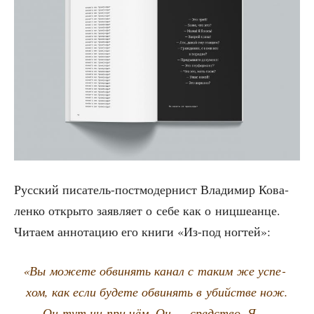
Рус­ский писа­тель-пост­мо­дер­нист Вла­ди­мир Кова­
лен­ко откры­то заяв­ля­ет о себе как о ниц­ше­ан­це.
Чита­ем анно­та­цию его кни­ги «Из-под ногтей»:
«
Вы може­те обви­нять канал с таким же успе­
хом, как если буде­те обви­нять в убий­стве нож.
Он тут ни при чём. Он — сред­ство. Я —