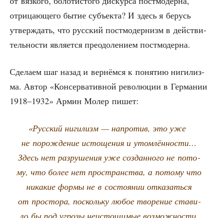
от вяз­ко­го, боло­ти­сто­го дис­кур­са пост­мо­дер­на,
отри­ца­ю­ще­го бытие субъ­ек­та? И здесь я берусь
утвер­ждать, что рус­ский пост­мо­дер­низм в дей­стви­
тель­но­сти явля­ет­ся пре­одо­ле­ни­ем постмодерна.
Сде­ла­ем шаг назад и вер­нём­ся к поня­тию ниги­лиз­
ма. Автор «Кон­сер­ва­тив­ной рево­лю­ции в Гер­ма­нии
1918–1932» Армин Молер пишет:
«
Рус­ский ниги­лизм — напро­тив, это уже
не порож­де­ние исто­ще­ния и утом­лён­но­сти…
Здесь нет раз­ру­ше­ния уже создан­но­го не пото­
му, что более нет про­стран­ства, а пото­му что
ника­кие фор­мы не в состо­я­нии отка­зать­ся
от про­сто­ра, посколь­ку любое тво­ре­ние ста­ви­
ло бы под угро­зы неис­то­щи­мые воз­мож­но­сти.