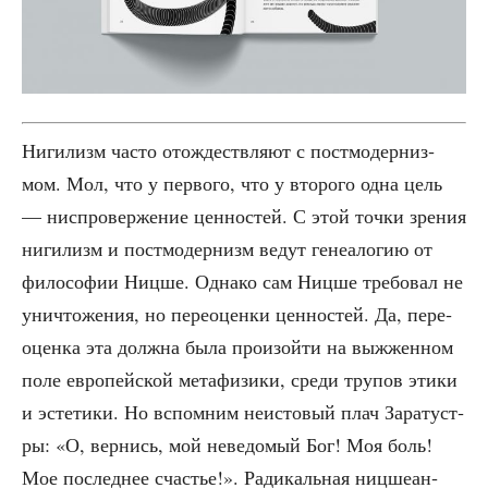
Ниги­лизм часто отож­деств­ля­ют с пост­мо­дер­низ­
мом. Мол, что у пер­во­го, что у вто­ро­го одна цель
— нис­про­вер­же­ние цен­но­стей. С этой точ­ки зре­ния
ниги­лизм и пост­мо­дер­низм ведут гене­а­ло­гию от
фило­со­фии Ниц­ше. Одна­ко сам Ниц­ше тре­бо­вал не
уни­что­же­ния, но пере­оцен­ки цен­но­стей. Да, пере­
оцен­ка эта долж­на была про­изой­ти на выжжен­ном
поле евро­пей­ской мета­фи­зи­ки, сре­ди тру­пов эти­ки
и эсте­ти­ки. Но вспом­ним неисто­вый плач Зара­ту­ст­
ры: «О, вер­нись, мой неве­до­мый Бог! Моя боль!
Мое послед­нее сча­стье!». Ради­каль­ная ниц­ше­ан­