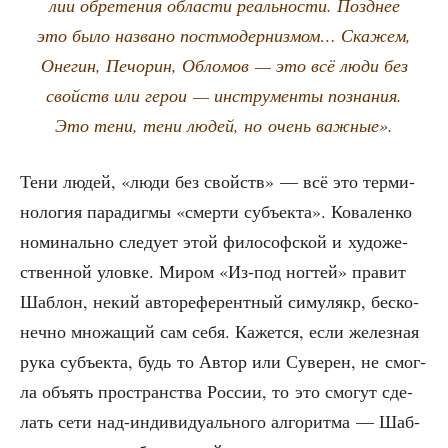
лии обре­те­ния обла­сти реаль­но­сти. Позд­нее
это было назва­но пост­мо­дер­низ­мом… Ска­жем,
Оне­гин, Печо­рин, Обло­мов — это всё люди без
свойств или герои — инстру­мен­ты позна­ния.
Это тени, тени людей, но очень важные».
Тени людей, «люди без свойств» — всё это тер­ми­
но­ло­гия пара­диг­мы «смер­ти субъ­ек­та». Кова­лен­ко
номи­наль­но сле­ду­ет этой фило­соф­ской и худо­же­
ствен­ной улов­ке. Миром «Из-под ног­тей» пра­вит
Шаб­лон, некий авто­ре­фе­рент­ный симу­лякр, бес­ко­
неч­но мно­жа­щий сам себя. Кажет­ся, если желез­ная
рука субъ­ек­та, будь то Автор или Суве­рен, не смог­
ла объ­ять про­стран­ства Рос­сии, то это смо­гут сде­
лать сети над-инди­ви­ду­аль­но­го алго­рит­ма — Шаб­