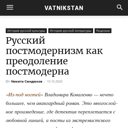
VATNIKSTAN
История русской культуры
История русской литературы
Рецензии
Русский
постмодернизм как
преодоление
постмодерна
От
Никита Сюндюков
-
10.10.2020
«Из-под ног­тей»
Вла­ди­ми­ра Кова­лен­ко — нечто
боль­шее, чем аван­гард­ный роман. Это мно­го­слой­
ное про­из­ве­де­ние, где детек­тив пере­пле­та­ет­ся с
любов­ной лини­ей, а посты из экс­тре­мист­ско­го