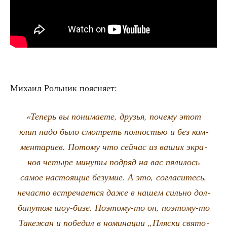
Миха­ил Роль­ник поясняет:
«Теперь вы пони­ма­е­те, дру­зья, поче­му этот
клип надо было смот­реть пол­но­стью и без ком­
мен­та­ри­ев. Пото­му что сей­час из ваших экра­
нов четы­ре мину­ты под­ряд на вас пяли­лось
самое насто­я­щие безу­мие. А это, согла­си­тесь,
неча­сто встре­ча­ет­ся даже в нашем силь­но дол­
ба­ну­том шоу-бизе. Поэто­му-то он, поэто­му-то
Таке­жан и побе­дил в номи­на­ции „Пляс­ки свя­то­