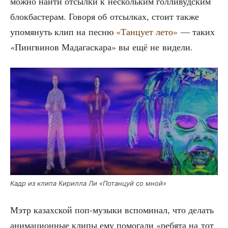
мож­но най­ти отсыл­ки к несколь­ким гол­ли­вуд­ским
блок­ба­сте­рам. Гово­ря об отсыл­ках, сто­ит так­же
упо­мя­нуть клип на пес­ню
«Тан­цу­ет лето»
— таких
«Пинг­ви­нов Мада­га­ска­ра» вы ещё не видели.
Кадр из кли­па Кирил­ла Ли «Потан­цуй со мной»
Мэтр казах­ской поп-музы­ки вспо­ми­нал, что делать
ани­ма­ци­он­ные кли­пы ему помо­га­ли «ребя­та на тот