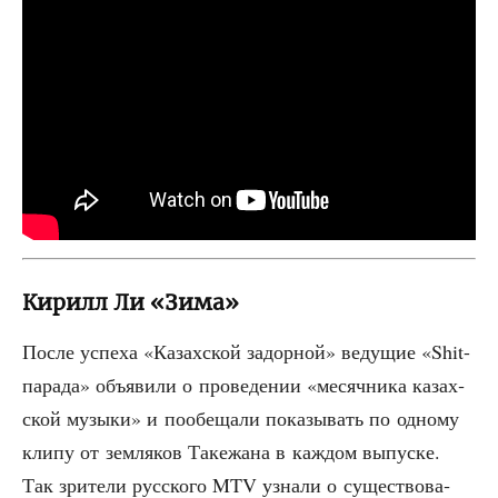
Кирилл Ли «Зима»
После успе­ха «Казах­ской задор­ной» веду­щие «Shit-
пара­да» объ­яви­ли о про­ве­де­нии «месяч­ни­ка казах­
ской музы­ки» и пообе­ща­ли пока­зы­вать по одно­му
кли­пу от зем­ля­ков Таке­жа­на в каж­дом выпус­ке.
Так зри­те­ли рус­ско­го MTV узна­ли о суще­ство­ва­