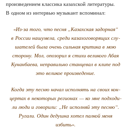
про­из­ве­де­ни­ем клас­си­ка казах­ской лите­ра­ту­ры.
В одном из интер­вью музы­кант вспоминал:
«Из-за того, что пес­ня „Казах­ская задор­ная“
в Рос­сии нашу­ме­ла, сре­ди каза­хо­го­во­ря­щих слу­
ша­те­лей была очень силь­ная кри­ти­ка в мою
сто­ро­ну. Мол, опо­зо­рил я сти­хи вели­ко­го Абая
Кунан­ба­е­ва, непра­виль­но стан­це­вал в кли­пе под
это вели­кое произведение.
Когда эту пес­ню начал испол­нять на сво­их кон­
цер­тах в неко­то­рых реги­о­нах — ко мне под­хо­ди­
ли люди и гово­ри­ли: „Не испол­няй эту пес­ню“.
Руга­ли. Один дедуш­ка хотел пал­кой меня
избить».