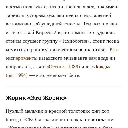
но­стью поль­зу­ют­ся пес­ни про­шлых лет, в ком­мен­
та­ри­ях к кото­рым зем­ля­ки пев­ца с носталь­ги­ей
вспо­ми­на­ют об ушед­шей юно­сти. Тем, кто не зна­
ет, кто такой Кирилл Ли, но пом­нит и с удо­воль­
стви­ем слу­ша­ет груп­пу «Тех­но­ло­гия», сто­ит позна­
ко­мить­ся с ран­ним твор­че­ством испол­ни­те­ля.
Рэп-
экс­пе­ри­мен­ты
казах­ско­го музы­кан­та вам вряд ли
понра­вят­ся, а вот
«Осень» (1989)
или
«Дождь»
(ок. 1994)
— вполне может быть.
Жорик «Это Жорик»
Пух­лый маль­чик в крас­ной тол­стов­ке хип-хоп
брен­да ECKO выска­ки­ва­ет на экран с воз­гла­сом
«Жори­ку нужен бит!» и пля­шет у кост­ра с бейс­