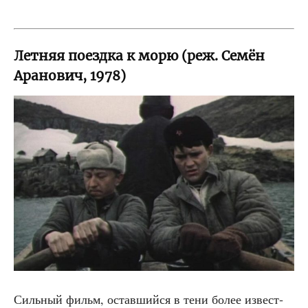
Летняя поездка к морю (реж. Семён
Аранович, 1978)
Силь­ный фильм, остав­ший­ся в тени более извест­