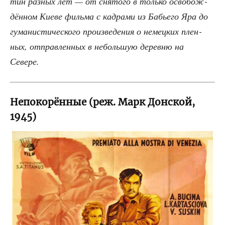
тин раз­ных лет — от сня­то­го в толь­ко осво­бож­
дён­ном Кие­ве филь­ма с кад­ра­ми из Бабье­го Яра до
гума­ни­сти­че­ско­го про­из­ве­де­ния о немец­ких плен­
ных, отправ­лен­ных в неболь­шую дерев­ню на
Севере.
Непокорённые (реж. Марк Донской,
1945)