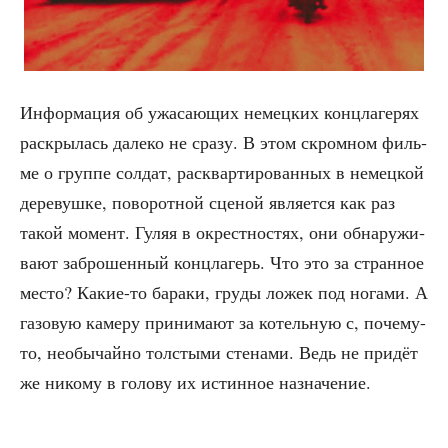
Инфор­ма­ция об ужа­са­ю­щих немец­ких конц­ла­ге­рях
рас­кры­лась дале­ко не сра­зу. В этом скром­ном филь­
ме о груп­пе сол­дат, рас­квар­ти­ро­ван­ных в немец­кой
дере­вуш­ке, пово­рот­ной сце­ной явля­ет­ся как раз
такой момент. Гуляя в окрест­но­стях, они обна­ру­жи­
ва­ют забро­шен­ный конц­ла­герь. Что это за стран­ное
место? Какие-то бара­ки, гру­ды ложек под нога­ми. А
газо­вую каме­ру при­ни­ма­ют за котель­ную с, поче­му-
то, необы­чай­но тол­сты­ми сте­на­ми. Ведь не при­дёт
же нико­му в голо­ву их истин­ное назначение.