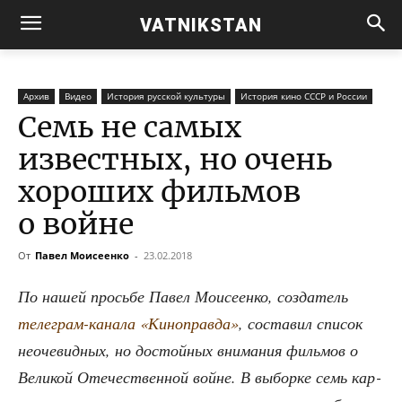
VATNIKSTAN
Архив
Видео
История русской культуры
История кино СССР и России
Семь не самых
известных, но очень
хороших фильмов
о войне
От
Павел Моисеенко
-
23.02.2018
По нашей прось­бе Павел Мои­се­ен­ко, созда­тель
теле­грам-кана­ла «Кино­прав­да»
, соста­вил спи­сок
неоче­вид­ных, но достой­ных вни­ма­ния филь­мов о
Вели­кой Оте­че­ствен­ной войне. В выбор­ке семь кар­