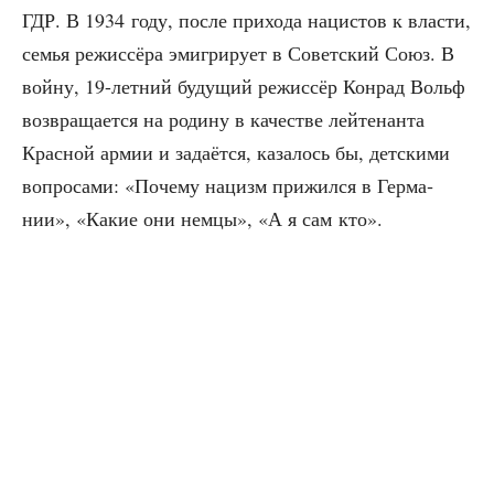
ГДР. В 1934 году, после при­хо­да наци­стов к вла­сти,
семья режис­сё­ра эми­гри­ру­ет в Совет­ский Союз. В
вой­ну, 19-лет­ний буду­щий режис­сёр Конрад Вольф
воз­вра­ща­ет­ся на роди­ну в каче­стве лей­те­нан­та
Крас­ной армии и зада­ёт­ся, каза­лось бы, дет­ски­ми
вопро­са­ми: «Поче­му нацизм при­жил­ся в Гер­ма­
нии», «Какие они нем­цы», «А я сам кто».