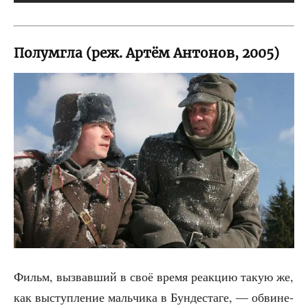
Полумгла (реж. Артём Антонов, 2005)
Фильм, вызвав­ший в своё вре­мя реак­цию такую же,
как выступ­ле­ние маль­чи­ка в Бун­дес­та­ге, — обви­не­