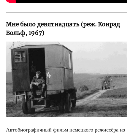
Мне было девятнадцать (реж. Конрад
Вольф, 1967)
Авто­био­гра­фич­ный фильм немец­ко­го режис­сё­ра из