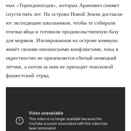
ных «Тор­пе­до­нос­цев», кото­рых Ара­но­вич сни­мет
спу­стя пять лет. На ост­ро­ва Новой Зем­ли достав­ля­
ют экс­пе­ди­цию школь­ни­ков, что­бы те соби­ра­ли
пти­чьи яйца и гото­ви­ли про­до­воль­ствен­ную базу
для моря­ков. Изо­ли­ро­ван­ная на ост­ро­ве ком­му­на
живёт сво­и­ми юно­ше­ски­ми кон­флик­та­ми, пока в
окрест­но­стях не при­зем­ля­ет­ся сби­тый немец­кий
лёт­чик, а потом за ним не при­хо­дит поис­ко­вой
фашист­ский отряд.