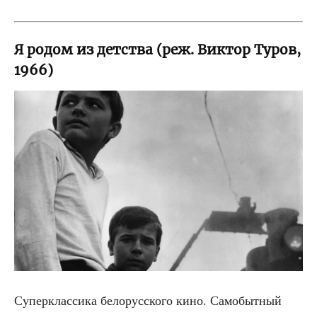
Я родом из детства (реж. Виктор Туров,
1966)
Суперк­лас­си­ка бело­рус­ско­го кино. Само­быт­ный