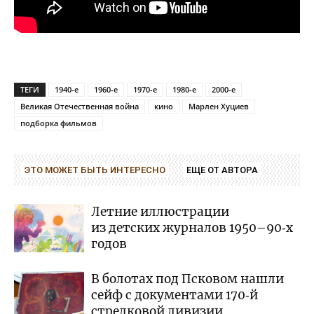
ТЕГИ
1940-е
1960-е
1970-е
1980-е
2000-е
Великая Отечественная война
кино
Марлен Хуциев
подборка фильмов
ЭТО МОЖЕТ БЫТЬ ИНТЕРЕСНО
ЕЩЕ ОТ АВТОРА
Летние иллюстрации
из детских журналов 1950–90‑х
годов
В болотах под Псковом нашли
сейф с документами 170‑й
стрелковой дивизии