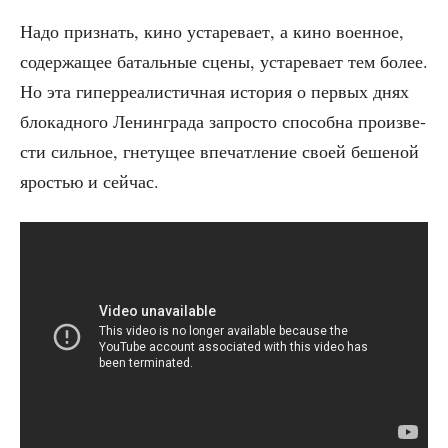
Надо при­знать, кино уста­ре­ва­ет, а кино воен­ное,
содер­жа­щее баталь­ные сце­ны, уста­ре­ва­ет тем более.
Но эта гипер­ре­а­ли­стич­ная исто­рия о пер­вых днях
бло­кад­но­го Ленин­гра­да запро­сто спо­соб­на про­из­ве­
сти силь­ное, гне­ту­щее впе­чат­ле­ние сво­ей беше­ной
яро­стью и сейчас.