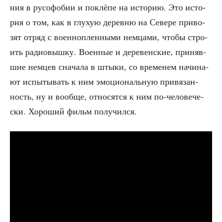
ния в русо­фо­бии и поклё­пе на исто­рию. Это исто­
рия о том, как в глухую дерев­ню на Севе­ре при­во­
зят отряд с воен­но­плен­ны­ми нем­ца­ми, что­бы стро­
ить радио­выш­ку. Воен­ные и дере­вен­ские, при­няв­
шие нем­цев сна­ча­ла в шты­ки, со вре­ме­нем начи­на­
ют испы­ты­вать к ним эмо­ци­о­наль­ную при­вя­зан­
ность, ну и вооб­ще, отно­сят­ся к ним по-чело­ве­че­
ски. Хоро­ший фильм получился.