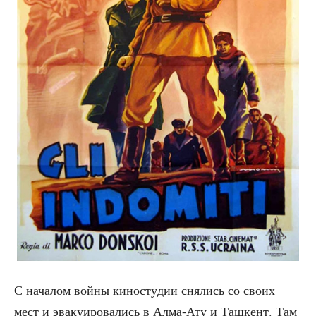
С нача­лом вой­ны кино­сту­дии сня­лись со сво­их
мест и эва­ку­и­ро­ва­лись в Алма-Ату и Таш­кент. Там