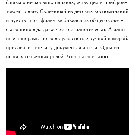
фильм о несколь­ких паца­нах, живу­щих в при­фрон­
то­вом горо­де. Скле­ен­ный из дет­ских вос­по­ми­на­ний
и чувств, этот фильм выби­вал­ся из обще­го совет­
ско­го кино­ря­да даже чисто сти­ли­сти­че­ски. А длин­
ные пано­ра­мы по горо­ду, засня­тые руч­ной каме­рой,
при­да­ва­ли эсте­ти­ку доку­мен­таль­но­сти. Одна из
пер­вых серьёз­ных ролей Высоц­ко­го в кино.