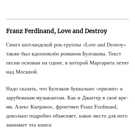
Franz Ferdinand, Love and Destroy
Син­гл шот­ланд­ской рок-груп­пы «Love and Destroy»
так­же был вдох­нов­лён рома­ном Бул­га­ко­ва. Текст
пес­ни осно­ван на сцене, в кото­рой Мар­га­ри­та летит
над Москвой.
Надо ска­зать, что Бул­га­ков бук­валь­но «при­лип» к
зару­беж­ным музы­кан­там. Как и Джаг­гер в своё вре­
мя, Алекс Капра­нос, фронт­мен Franz Ferdinand,
доволь­но подроб­но объ­яс­ня­ет, какое место для него
зани­ма­ет эта книга: