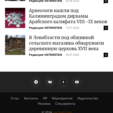
Редакция VATNIKSTAN
-
05.08.2026
0
Археологи нашли под
Калининградом дирхамы
Арабского халифата VIII–IX веков
Редакция VATNIKSTAN
-
10.07.2026
0
В Ленобласти под обшивкой
сельского магазина обнаружили
деревянную церковь XVII века
Редакция VATNIKSTAN
-
09.07.2026
0
О нас
Контакты
VIP
Мероприятия
Издательство
Реклама
Спецпроекты
© 2024,
VATNIKSTAN