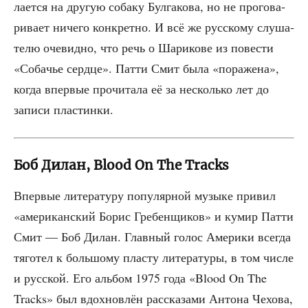
ла­ет­ся на дру­гую соба­ку Бул­га­ко­ва, но не про­го­ва­
ри­ва­ет ниче­го кон­крет­но. И всё же рус­ско­му слу­ша­
те­лю оче­вид­но, что речь о Шари­ко­ве из пове­сти
«Соба­чье серд­це». Пат­ти Смит была «пора­же­на»,
когда впер­вые про­чи­та­ла её за несколь­ко лет до
запи­си пластинки.
Боб Дилан, Blood On The Tracks
Впер­вые лите­ра­ту­ру попу­ляр­ной музы­ке при­вил
«аме­ри­кан­ский Борис Гре­бен­щи­ков» и кумир Пат­ти
Смит — Боб Дилан. Глав­ный голос Аме­ри­ки все­гда
тяго­тел к боль­шо­му пла­сту лите­ра­ту­ры, в том чис­ле
и рус­ской. Его аль­бом 1975 года «Blood On The
Tracks» был вдох­нов­лён рас­ска­за­ми Анто­на Чехо­ва,