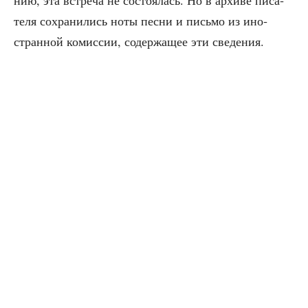
те­ля сохра­ни­лись ноты пес­ни и пись­мо из ино­
стран­ной комис­сии, содер­жа­щее эти сведения.