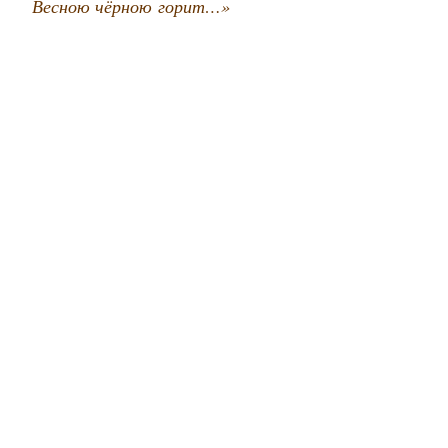
Вес­ною чёр­ною горит…»