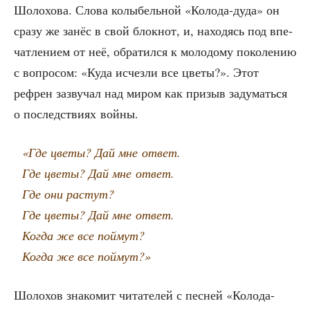
Шоло­хо­ва. Сло­ва колы­бель­ной «Коло­да-дуда» он
сра­зу же занёс в свой блок­нот, и, нахо­дясь под впе­
чат­ле­ни­ем от неё, обра­тил­ся к моло­до­му поко­ле­нию
с вопро­сом: «Куда исчез­ли все цве­ты?». Этот
рефрен зазву­чал над миром как при­зыв заду­мать­ся
о послед­стви­ях войны.
«Где цве­ты? Дай мне ответ.
Где цве­ты? Дай мне ответ.
Где они растут?
Где цве­ты? Дай мне ответ.
Когда же все поймут?
Когда же все поймут?»
Шоло­хов зна­ко­мит чита­те­лей с пес­ней «Коло­да-