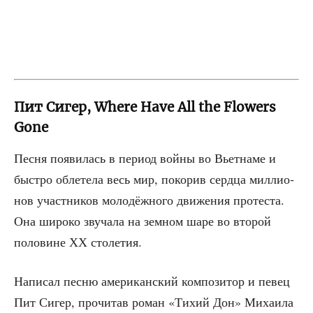
Пит Сигер, Where Have All the Flowers
Gone
Пес­ня появи­лась в пери­од вой­ны во Вьет­на­ме и
быст­ро обле­те­ла весь мир, поко­рив серд­ца мил­ли­о­
нов участ­ни­ков моло­дёж­но­го дви­же­ния про­те­ста.
Она широ­ко зву­ча­ла на зем­ном шаре во вто­рой
поло­вине ХХ столетия.
Напи­сал пес­ню аме­ри­кан­ский ком­по­зи­тор и певец
Пит Сигер, про­чи­тав роман «Тихий Дон» Миха­и­ла