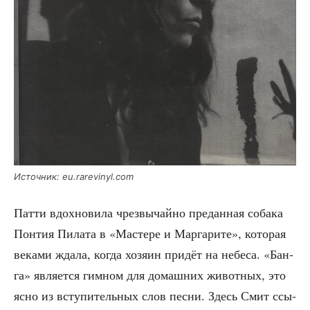
Источ­ник: eu.rarevinyl.com
Пат­ти вдох­но­ви­ла чрез­вы­чай­но пре­дан­ная соба­ка
Пон­тия Пила­та в «Масте­ре и Мар­га­ри­те», кото­рая
века­ми жда­ла, когда хозя­ин при­дёт на небе­са. «Бан­
га» явля­ет­ся гим­ном для домаш­них живот­ных, это
ясно из всту­пи­тель­ных слов пес­ни. Здесь Смит ссы­