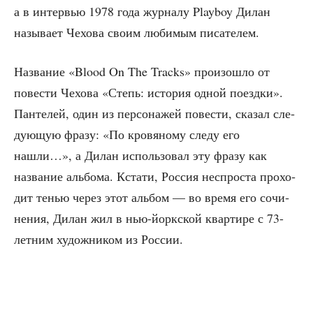
а в интер­вью 1978 года жур­на­лу Playboy Дилан
назы­ва­ет Чехо­ва сво­им люби­мым писателем.
Назва­ние «Blood On The Tracks» про­изо­шло от
пове­сти Чехо­ва «Степь: исто­рия одной поезд­ки».
Пан­те­лей, один из пер­со­на­жей пове­сти, ска­зал сле­
ду­ю­щую фра­зу: «По кро­вя­но­му сле­ду его
нашли…», а Дилан исполь­зо­вал эту фра­зу как
назва­ние аль­бо­ма. Кста­ти, Рос­сия неспро­ста про­хо­
дит тенью через этот аль­бом — во вре­мя его сочи­
не­ния, Дилан жил в нью-йорк­ской квар­ти­ре с 73-
лет­ним худож­ни­ком из России.