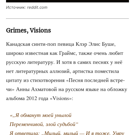
Источ­ник: reddit.com
Grimes, Visions
Канад­ская син­ти-поп певи­ца Клэр Элис Буше,
широ­ко извест­ная как Граймс, так­же очень любит
рус­скую лите­ра­ту­ру. И хотя в самих пес­нях у неё
нет лите­ра­тур­ных аллю­зий, артист­ка поме­сти­ла
цита­ту из сти­хо­тво­ре­ния «Пес­ня послед­ней встре­
чи» Анны Ахма­то­вой на рус­ском язы­ке на облож­ку
аль­бо­ма 2012 года «Visions»:
«„Я обма­нут моей унылой
Пере­мен­чи­вой, злой судьбой“
Я отве­ти­ла: „Милый, милый — И я тоже. Умру