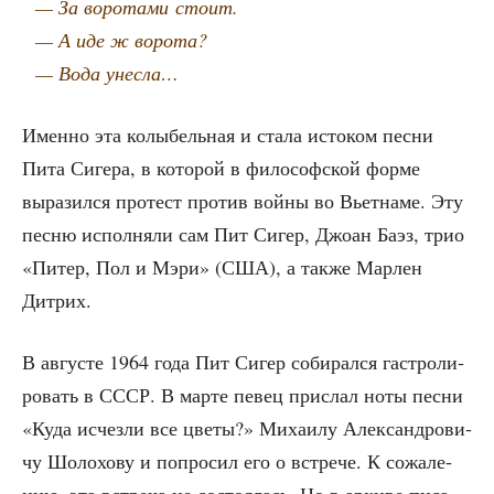
— За воро­та­ми стоит.
— А иде ж ворота?
— Вода унесла…
Имен­но эта колы­бель­ная и ста­ла исто­ком пес­ни
Пита Сиге­ра, в кото­рой в фило­соф­ской фор­ме
выра­зил­ся про­тест про­тив вой­ны во Вьет­на­ме. Эту
пес­ню испол­ня­ли сам Пит Сигер, Джо­ан Баэз, трио
«Питер, Пол и Мэри» (США), а так­же Мар­лен
Дитрих.
В авгу­сте 1964 года Пит Сигер соби­рал­ся гастро­ли­
ро­вать в СССР. В мар­те певец при­слал ноты пес­ни
«Куда исчез­ли все цве­ты?» Миха­и­лу Алек­сан­дро­ви­
чу Шоло­хо­ву и попро­сил его о встре­че. К сожа­ле­
нию, эта встре­ча не состо­я­лась. Но в архи­ве писа­