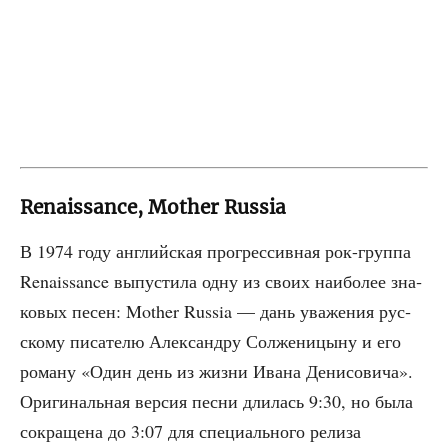
Renaissance, Mother Russia
В 1974 году англий­ская про­грес­сив­ная рок-груп­па
Renaissance выпу­сти­ла одну из сво­их наи­бо­лее зна­
ко­вых песен: Mother Russia — дань ува­же­ния рус­
ско­му писа­те­лю Алек­сан­дру Сол­же­ни­цы­ну и его
рома­ну «Один день из жиз­ни Ива­на Дени­со­ви­ча».
Ори­ги­наль­ная вер­сия пес­ни дли­лась 9:30, но была
сокра­ще­на до 3:07 для спе­ци­аль­но­го рели­за