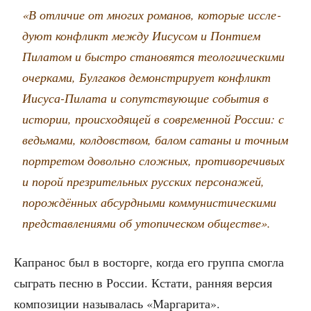
«В отли­чие от мно­гих рома­нов, кото­рые иссле­
ду­ют кон­фликт меж­ду Иису­сом и Пон­ти­ем
Пила­том и быст­ро ста­но­вят­ся тео­ло­ги­че­ски­ми
очер­ка­ми, Бул­га­ков демон­стри­ру­ет кон­фликт
Иису­са-Пила­та и сопут­ству­ю­щие собы­тия в
исто­рии, про­ис­хо­дя­щей в совре­мен­ной Рос­сии: с
ведь­ма­ми, кол­дов­ством, балом сата­ны и точ­ным
порт­ре­том доволь­но слож­ных, про­ти­во­ре­чи­вых
и порой пре­зри­тель­ных рус­ских пер­со­на­жей,
порож­дён­ных абсурд­ны­ми ком­му­ни­сти­че­ски­ми
пред­став­ле­ни­я­ми об уто­пи­че­ском обществе».
Капра­нос был в вос­тор­ге, когда его груп­па смог­ла
сыг­рать пес­ню в Рос­сии. Кста­ти, ран­няя вер­сия
ком­по­зи­ции назы­ва­лась «Мар­га­ри­та».