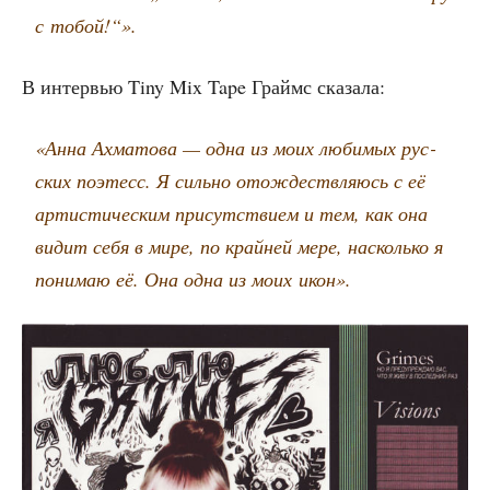
с тобой!“».
В интер­вью Tiny Mix Tape Граймс сказала:
«Анна Ахма­то­ва — одна из моих люби­мых рус­
ских поэтесс. Я силь­но отож­деств­ля­юсь с её
арти­сти­че­ским при­сут­стви­ем и тем, как она
видит себя в мире, по край­ней мере, насколь­ко я
пони­маю её. Она одна из моих икон».