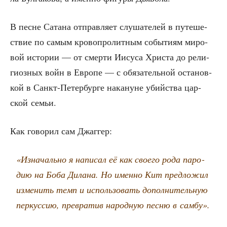
В песне Сата­на отправ­ля­ет слу­ша­те­лей в путе­ше­
ствие по самым кро­во­про­лит­ным собы­ти­ям миро­
вой исто­рии — от смер­ти Иису­са Хри­ста до рели­
ги­оз­ных войн в Евро­пе — с обя­за­тель­ной оста­нов­
кой в Санкт-Петер­бур­ге нака­нуне убий­ства цар­
ской семьи.
Как гово­рил сам Джаггер:
«Изна­чаль­но я напи­сал её как сво­е­го рода паро­
дию на Боба Дила­на. Но имен­но Кит пред­ло­жил
изме­нить темп и исполь­зо­вать допол­ни­тель­ную
пер­кус­сию, пре­вра­тив народ­ную пес­ню в самбу».