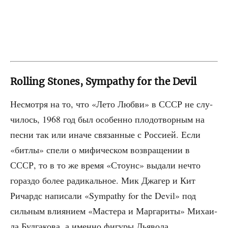
Rolling Stones, Sympathy for the Devil
Несмот­ря на то, что «Лето Люб­ви» в СССР не слу­
чи­лось, 1968 год был осо­бен­но пло­до­твор­ным на
пес­ни так или ина­че свя­зан­ные с Рос­си­ей. Если
«бит­лы» спе­ли о мифи­че­ском воз­вра­ще­нии в
СССР, то в то же вре­мя «Сто­унс» выда­ли нечто
гораз­до более ради­каль­ное. Мик Джа­гер и Кит
Ричардс напи­са­ли «Sympathy for the Devil» под
силь­ным вли­я­ни­ем «Масте­ра и Мар­га­ри­ты» Миха­и­
ла Бул­га­ко­ва, а имен­но фигу­ры Дьявола.