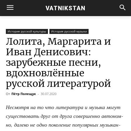
VATNIKSTAN
История русской культуры
История русской музыки
Лолита, Маргарита и
Иван Денисович:
зарубежные песни,
вдохновлённые
русской литературой
От
Пётр Полещук
-
30.07.2020
Несмот­ря на то что лите­ра­ту­ра и музы­ка могут
суще­ство­вать друг от дру­га совер­шен­но авто­ном­
но, дале­ко не одно поко­ле­ние попу­ляр­ных музы­кан­