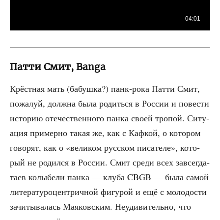
Патти Смит, Banga
Крёст­ная мать (бабуш­ка?) панк-рока Пат­ти Смит,
пожа­луй, долж­на была родить­ся в Рос­сии и пове­сти
исто­рию оте­че­ствен­но­го пан­ка сво­ей тро­пой. Ситу­
а­ция при­мер­но такая же, как с Каф­кой, о кото­ром
гово­рят, как о «вели­ком рус­ском писа­те­ле», кото­
рый не родил­ся в Рос­сии. Смит сре­ди всех завсе­гда­
та­ев колы­бе­ли пан­ка — клу­ба CBGB — была самой
лите­ра­ту­ро­цен­трич­ной фигу­рой и ещё с моло­до­сти
зачи­ты­ва­лась Мая­ков­ским. Неуди­ви­тель­но, что