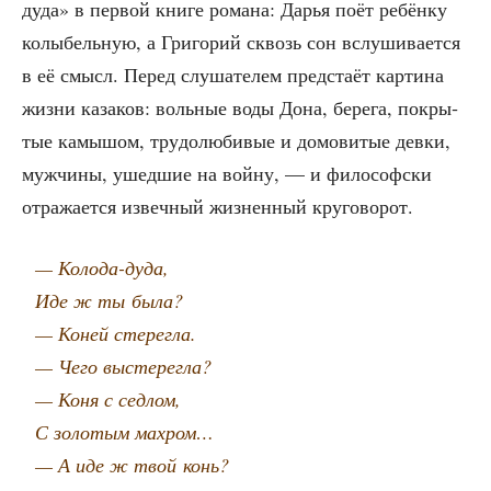
дуда» в пер­вой кни­ге рома­на: Дарья поёт ребён­ку
колы­бель­ную, а Гри­го­рий сквозь сон вслу­ши­ва­ет­ся
в её смысл. Перед слу­ша­те­лем пред­ста­ёт кар­ти­на
жиз­ни каза­ков: воль­ные воды Дона, бере­га, покры­
тые камы­шом, тру­до­лю­би­вые и домо­ви­тые дев­ки,
муж­чи­ны, ушед­шие на вой­ну, — и фило­соф­ски
отра­жа­ет­ся извеч­ный жиз­нен­ный круговорот.
— Коло­да-дуда,
Иде ж ты была?
— Коней стерегла.
— Чего выстерегла?
— Коня с седлом,
С золо­тым махром…
— А иде ж твой конь?