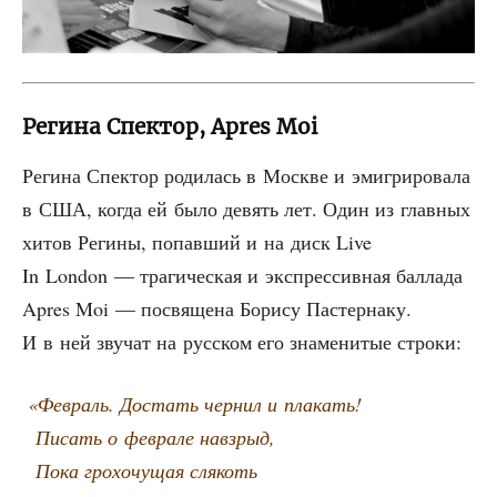
Регина Спектор, Apres Moi
Реги­на Спек­тор роди­лась в Москве и эми­гри­ро­ва­ла
в США, когда ей было девять лет. Один из глав­ных
хитов Реги­ны, попав­ший и на диск Live
In London — тра­ги­че­ская и экс­прес­сив­ная бал­ла­да
Apres Moi — посвя­ще­на Бори­су Пастер­на­ку.
И в ней зву­чат на рус­ском его зна­ме­ни­тые строки:
«
Фев­раль. Достать чер­нил и плакать!
Писать о фев­ра­ле навзрыд,
Пока гро­хо­чу­щая слякоть