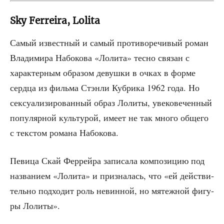
Sky Ferreira, Lolita
Самый извест­ный и самый про­ти­во­ре­чи­вый роман
Вла­ди­ми­ра Набо­ко­ва «Лоли­та» тес­но свя­зан с
харак­тер­ным обра­зом девуш­ки в очках в фор­ме
серд­ца из филь­ма Стэн­ли Куб­ри­ка 1962 года. Но
сек­су­а­ли­зи­ро­ван­ный образ Лоли­ты, уве­ко­ве­чен­ный
попу­ляр­ной куль­ту­рой, име­ет не так мно­го обще­го
с тек­стом рома­на Набокова.
Певи­ца Скай Фер­рей­ра запи­са­ла ком­по­зи­цию под
назва­ни­ем «Лоли­та» и при­зна­лась, что «ей дей­стви­
тель­но под­хо­дит роль невин­ной, но мятеж­ной фигу­
ры Лолиты».