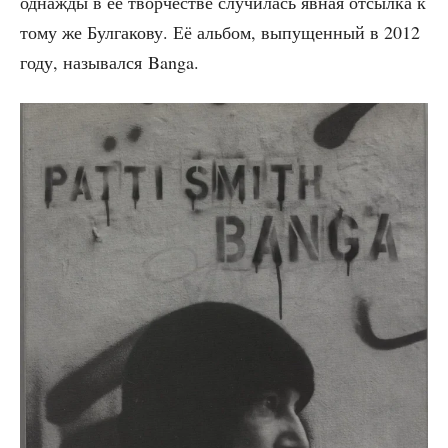
одна­жды в её твор­че­стве слу­чи­лась явная отсыл­ка к
тому же Бул­га­ко­ву. Её аль­бом, выпу­щен­ный в 2012
году, назы­вал­ся Banga.