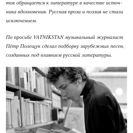
тов обра­ща­ет­ся к лите­ра­ту­ре в каче­стве источ­
ни­ка вдох­но­ве­ния. Рус­ская про­за и поэ­зия не ста­ли
исключением.
По прось­бе VATNIKSTAN музы­каль­ный жур­на­лист
Пётр Поле­щук сде­лал под­бор­ку зару­беж­ных песен,
создан­ных под вли­я­ни­ем рус­ской литературы.