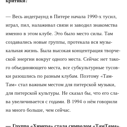
критики?
— Весь анде­гра­унд в Пите­ре нача­ла 1990‑х тусил,
играл, пил, нала­жи­вал свя­зи и заво­дил зна­ком­ства
имен­но в этом клу­бе. Это было место силы. Там
созда­ва­лись новые груп­пы, про­те­ка­ла вся музы­
каль­ная жизнь. Была высо­кая кон­цен­тра­ция твор­че­
ской энер­гии вокруг одно­го места. Сей­час нет тако­
го объ­еди­ня­ю­ще­го места, все суб­куль­тур­ные тусов­
ки разо­шлись по раз­ным клу­бам. Поэто­му «Там­
Там» стал важ­ным местом для питер­ской музы­ки,
для питер­ской куль­ту­ры. Не ска­зал бы, что его сла­
ва уве­ли­чи­ва­ет­ся с года­ми. В 1994 о нём гово­ри­ли
на мно­го боль­ше, чем сейчас.
— Груп­па «Химе­ра» ста­ла сим­во­лом «Там­Та­ма».