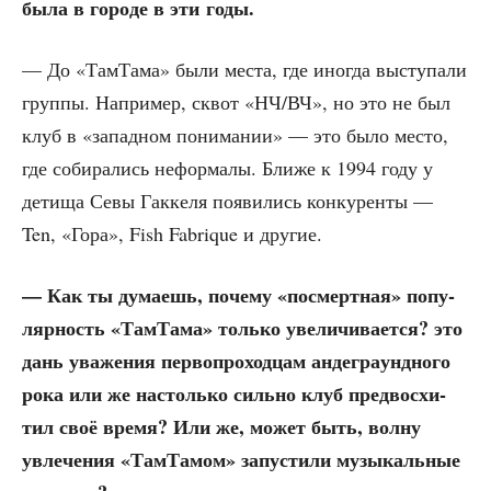
была в горо­де в эти годы.
— До «Там­Та­ма» были места, где ино­гда высту­па­ли
груп­пы. Напри­мер, сквот «НЧ/ВЧ», но это не был
клуб в «запад­ном пони­ма­нии» — это было место,
где соби­ра­лись нефор­ма­лы. Бли­же к 1994 году у
дети­ща Севы Гак­ке­ля появи­лись кон­ку­рен­ты —
Ten, «Гора», Fish Fabrique и другие.
— Как ты дума­ешь, поче­му «посмерт­ная» попу­
ляр­ность «Там­Та­ма» толь­ко уве­ли­чи­ва­ет­ся? это
дань ува­же­ния пер­во­про­ход­цам анде­гра­унд­но­го
рока или же настоль­ко силь­но клуб пред­вос­хи­
тил своё вре­мя? Или же, может быть, вол­ну
увле­че­ния «Там­Та­мом» запу­сти­ли музы­каль­ные