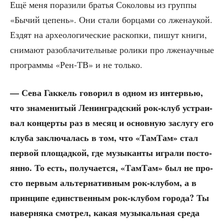
Ещё меня пора­зи­ли бра­тья Соко­ло­вы из груп­пы
«Бычий цепень». Они ста­ли бор­ца­ми со лже­на­у­кой.
Ездят на архео­ло­ги­че­ские рас­коп­ки, пишут кни­ги,
сни­ма­ют раз­об­ла­чи­тель­ные роли­ки про лже­на­уч­ные
про­грам­мы «Рен-ТВ» и не только.
— Сева Гак­кель гово­рил в одном из интер­вью,
что зна­ме­ни­тый Ленин­град­ский рок-клуб устра­и­
вал кон­цер­ты раз в месяц и основ­ную заслу­гу его
клу­ба заклю­ча­лась в том, что «Там­Там» стал
пер­вой пло­щад­кой, где музы­кан­ты игра­ли посто­
ян­но. То есть, полу­ча­ет­ся, «Там­Там» был не про­
сто пер­вым аль­тер­на­тив­ным рок-клу­бом, а в
прин­ци­пе един­ствен­ным рок-клу­бом горо­да? Ты
навер­ня­ка смот­рел, какая музы­каль­ная сре­да