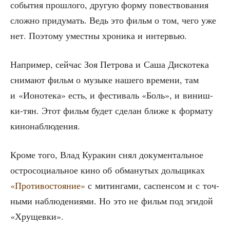
собы­тия про­шло­го, дру­гую фор­му повест­во­ва­ния
слож­но при­ду­мать. Ведь это фильм о том, чего уже
нет. Поэто­му умест­ны хро­ни­ка и интервью.
Напри­мер, сей­час Зоя Пет­ро­ва и Саша Дис­ко­те­ка
сни­ма­ют фильм о музы­ке наше­го вре­ме­ни, там
и «Ионо­те­ка» есть, и фести­валь «Боль», и виниш­
ки-тян. Этот фильм будет сде­лан бли­же к фор­ма­ту
кинонаблюдения.
Кро­ме того, Влад Кура­кин снял доку­мен­таль­ное
ост­ро­со­ци­аль­ное кино об обма­ну­тых доль­щи­ках
«Про­ти­во­сто­я­ние»
с митин­га­ми, саспен­сом и с точ­
ны­ми наблю­де­ни­я­ми. Но это не фильм под эги­дой
«Хру­щев­ки».