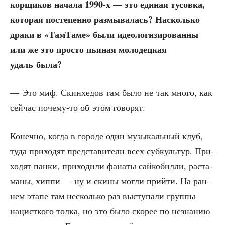
кор­щи­ков нача­ла 1990‑х — это еди­ная тусов­ка,
кото­рая посте­пен­но раз­мы­ва­лась? Насколь­ко
дра­ки в «Там­Та­ме» были идео­ло­ги­зи­ро­ван­ны
или же это про­сто пья­ная моло­дец­кая
удаль была?
— Это миф. Скин­хе­дов там было не так мно­го, как
сей­час поче­му-то об этом говорят.
Конеч­но, когда в горо­де один музы­каль­ный клуб,
туда при­хо­дят пред­ста­ви­те­ли всех суб­куль­тур. При­
хо­дят пан­ки, при­хо­ди­ли фана­ты сай­ко­бил­ли, рас­та­
ма­ны, хип­пи — ну и ски­ны мог­ли прий­ти. На ран­
нем эта­пе там несколь­ко раз высту­па­ли груп­пы
нацист­ко­го тол­ка, но это было ско­рее по незна­нию