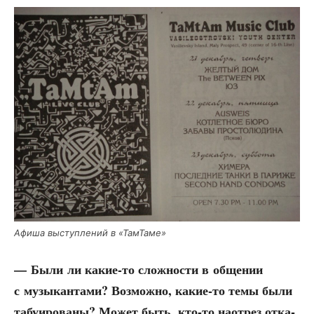
Афи­ша выступ­ле­ний в «Там­Та­ме»
— Были ли какие-то слож­но­сти в обще­нии
с музы­кан­та­ми? Воз­мож­но, какие-то темы были
табу­и­ро­ва­ны? Может быть, кто-то наот­рез отка­