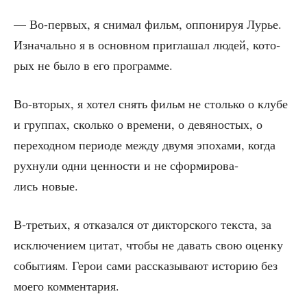
— Во-пер­вых, я сни­мал фильм, оппо­ни­руя Лурье.
Изна­чаль­но я в основ­ном при­гла­шал людей, кото­
рых не было в его программе.
Во-вто­рых, я хотел снять фильм не столь­ко о клу­бе
и груп­пах, сколь­ко о вре­ме­ни, о девя­но­стых, о
пере­ход­ном пери­о­де меж­ду дву­мя эпо­ха­ми, когда
рух­ну­ли одни цен­но­сти и не сфор­ми­ро­ва­
лись новые.
В‑третьих, я отка­зал­ся от дик­тор­ско­го тек­ста, за
исклю­че­ни­ем цитат, что­бы не давать свою оцен­ку
собы­ти­ям. Герои сами рас­ска­зы­ва­ют исто­рию без
мое­го комментария.