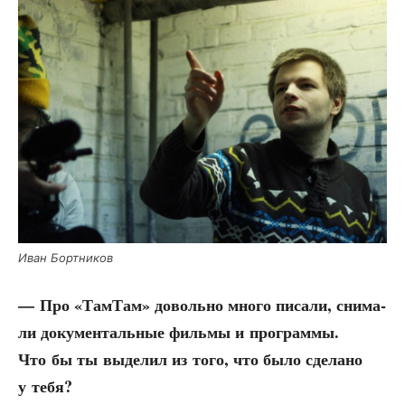
Иван Борт­ни­ков
— Про «Там­Там» доволь­но мно­го писа­ли, сни­ма­
ли доку­мен­таль­ные филь­мы и про­грам­мы.
Что бы ты выде­лил из того, что было сде­ла­но
у тебя?