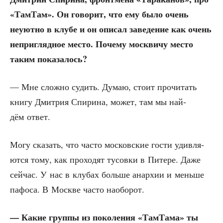
«Там­Там». Он гово­рит, что ему было очень
неуют­но в клу­бе и он опи­сал заве­де­ние как очень
непри­гляд­ное место. Поче­му моск­ви­чу место
таким показалось?
— Мне слож­но судить. Думаю, сто­ит про­чи­тать
кни­гу Дмит­рия Спи­ри­на, может, там мы най­
дём ответ.
Могу ска­зать, что часто мос­ков­ские гости удив­ля­
ют­ся тому, как про­хо­дят тусов­ки в Пите­ре. Даже
сей­час. У нас в клу­бах боль­ше анар­хии и мень­ше
пафо­са. В Москве часто наоборот.
— Какие груп­пы из поко­ле­ния «Там­Та­ма» ты