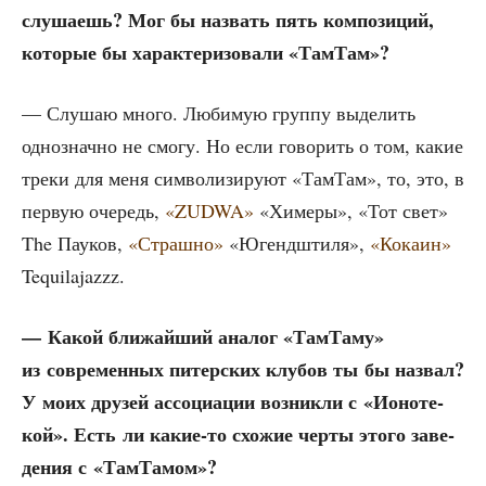
слу­ша­ешь? Мог бы назвать пять ком­по­зи­ций,
кото­рые бы харак­те­ри­зо­ва­ли «Там­Там»?
— Слу­шаю мно­го. Люби­мую груп­пу выде­лить
одно­знач­но не смо­гу. Но если гово­рить о том, какие
тре­ки для меня сим­во­ли­зи­ру­ют «Там­Там», то, это, в
первую оче­редь,
«ZUDWA»
«Химе­ры», «Тот свет»
The Пау­ков,
«Страш­но»
«Югенд­шти­ля»,
«Кока­ин»
Tequilajazzz.
— Какой бли­жай­ший ана­лог «Там­Та­му»
из совре­мен­ных питер­ских клу­бов ты бы назвал?
У моих дру­зей ассо­ци­а­ции воз­ник­ли с «Ионо­те­
кой». Есть ли какие-то схо­жие чер­ты это­го заве­
де­ния с «Там­Та­мом»?