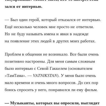
зал­ся от интервью.
— Был один герой, кото­рый отка­зал­ся от интер­вью.
Ещё несколь­ко чело­век мне про­сто не отве­ти­ли.
Но не буду назы­вать име­на и явки в надеж­де
на появ­ле­ние этих людей в дру­гих моих работах.
Про­блем в обще­нии не воз­ни­ка­ло. Все были очень
пози­тив­но настро­е­ны. Для меня самым слож­ным
было интер­вью с Севой Гак­ке­лем (осно­ва­те­лем
«Там­Та­ма». —
VATNIKSTAN
). У меня было очень
мало вре­ме­ни и очень мно­го вопро­сов. До сих пор
боюсь спро­сить у него, понра­вил­ся ли ему фильм.
— Музы­кан­ты, кото­рых вы опро­си­ли, выгля­дят