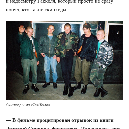
и недо­смот­ру Гак­ке­ля, кото­рый про­сто не сра­зу
понял, кто такие скинхеды.
Скин­хе­ды из «Там­Та­ма»
— В филь­ме про­ци­ти­ро­ван отры­вок из кни­ги
Дмит­рий Спи­ри­на, фронт­ме­на «Тара­ка­нов», про