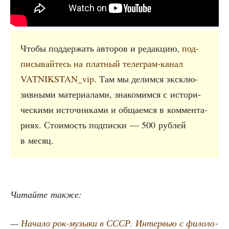
Что­бы под­дер­жать авто­ров и редак­цию,
под­
пи­сы­вай­тесь на плат­ный теле­грам-канал
VATNIKSTAN_vip
. Там мы делим­ся экс­клю­
зив­ны­ми мате­ри­а­ла­ми, зна­ко­мим­ся с исто­ри­
че­ски­ми источ­ни­ка­ми и обща­ем­ся в ком­мен­та­
ри­ях. Сто­и­мость под­пис­ки — 500 руб­лей
в месяц.
Читай­те также:
—
Нача­ло рок-музы­ки в СССР. Интер­вью с фило­ло­