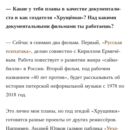
— Какие у тебя пла­ны в каче­стве доку­мен­та­ли­
ста и как созда­те­ля «Хру­щёв­ки»? Над каки­ми
доку­мен­таль­ны­ми филь­ма­ми ты работаешь?
— Сей­час я сни­маю два филь­ма. Пер­вый,
«Рус­ская
пси­х­а­та­ка»
, делаю сов­мест­но с Кирил­лом Ерми­чё­
вым. Рабо­та повест­ву­ет о раз­ви­тии жан­ра «сай­ко­
бил­ли» в Рос­сии. Вто­рой фильм, под рабо­чим
назва­ни­ем «40 лет про­тив», будет рас­ска­зы­вать об
исто­рии питер­ской нефор­маль­ной музы­ки с 1978 по
2018 год.
Это лич­но мои пла­ны, но под эги­дой «Хру­щев­ки»
гото­вят­ся раз­ные про­ек­ты от дру­гих режис­сё­ров.
Напри­мер, Андрей Юрков (админ паб­ли­ка
«Уезд­