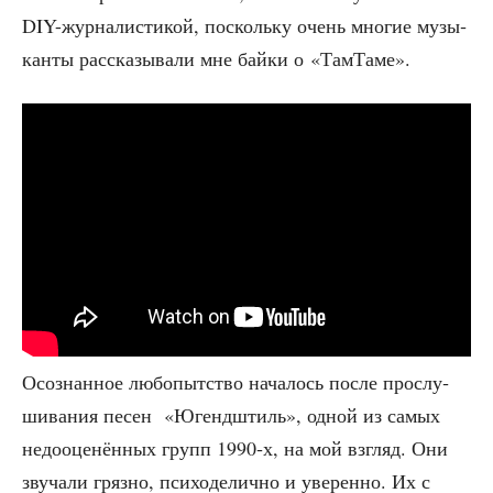
DIY-жур­на­ли­сти­кой, посколь­ку очень мно­гие музы­
кан­ты рас­ска­зы­ва­ли мне бай­ки о «Там­Та­ме».
Осо­знан­ное любо­пыт­ство нача­лось после про­слу­
ши­ва­ния песен «Югенд­штиль», одной из самых
недо­оце­нён­ных групп 1990‑х, на мой взгляд. Они
зву­ча­ли гряз­но, пси­хо­де­лич­но и уве­рен­но. Их с