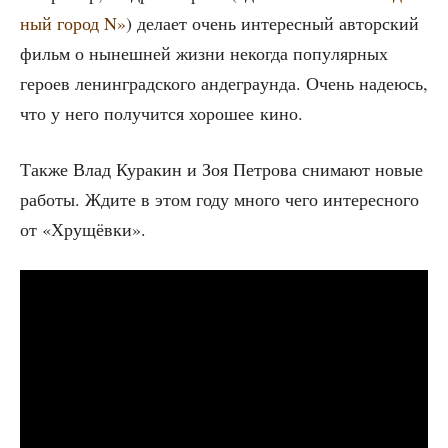
ный город N»
) дела­ет очень инте­рес­ный автор­ский
фильм о нынеш­ней жиз­ни неко­гда попу­ляр­ных
геро­ев ленин­град­ско­го анде­гра­ун­да. Очень наде­юсь,
что у него полу­чит­ся хоро­шее кино.
Так­же Влад Кура­кин и Зоя Пет­ро­ва сни­ма­ют новые
рабо­ты. Жди­те в этом году мно­го чего инте­рес­но­го
от «Хру­щёв­ки».