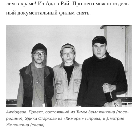
лем в хра­ме! Из Ада в Рай. Про него мож­но отдель­
ный доку­мен­таль­ный фильм снять.
Awdogesa. Про­ект, состо­яв­ший из Тимы Зем­ля­ни­ки­на (посе­
ре­дине), Эди­ка Стар­ко­ва из «Химе­ры» (спра­ва) и Дмит­рия
Желон­ки­на (сле­ва)