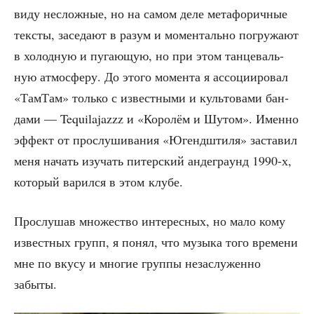
виду неслож­ные, но на самом деле мета­фо­рич­ные
тек­сты, засе­да­ют в разум и момен­таль­но погру­жа­ют
в холод­ную и пуга­ю­щую, но при этом тан­це­валь­
ную атмо­сфе­ру. До это­го момен­та я ассо­ци­и­ро­вал
«Там­Там» толь­ко с извест­ны­ми и куль­то­ва­ми бан­
да­ми — Tequilajazzz и «Коро­лём и Шутом». Имен­но
эффект от про­слу­ши­ва­ния «Югенд­шти­ля» заста­вил
меня начать изу­чать питер­ский анде­гра­унд 1990‑х,
кото­рый варил­ся в этом клубе.
Про­слу­шав мно­же­ство инте­рес­ных, но мало кому
извест­ных групп, я понял, что музы­ка того вре­ме­ни
мне по вку­су и мно­гие груп­пы неза­слу­жен­но
забыты.