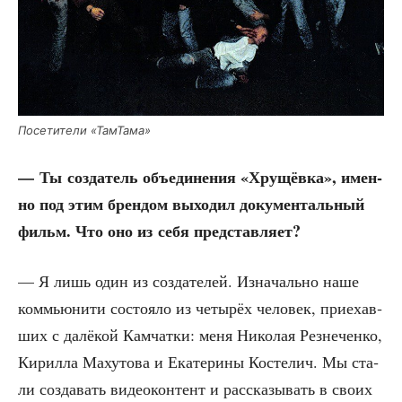
Посе­ти­те­ли «Там­Та­ма»
— Ты созда­тель объ­еди­не­ния «Хру­щёв­ка», имен­
но под этим брен­дом выхо­дил доку­мен­таль­ный
фильм. Что оно из себя представляет?
— Я лишь один из созда­те­лей. Изна­чаль­но наше
ком­мью­ни­ти состо­я­ло из четы­рёх чело­век, при­е­хав­
ших с далё­кой Кам­чат­ки: меня Нико­лая Рез­не­чен­ко,
Кирил­ла Маху­то­ва и Ека­те­ри­ны Косте­лич. Мы ста­
ли созда­вать видео­кон­тент и рас­ска­зы­вать в сво­их