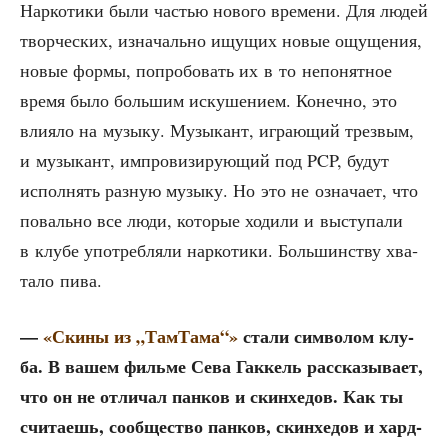
Нар­ко­ти­ки были частью ново­го вре­ме­ни. Для людей
твор­че­ских, изна­чаль­но ищу­щих новые ощу­ще­ния,
новые фор­мы, попро­бо­вать их в то непо­нят­ное
вре­мя было боль­шим иску­ше­ни­ем. Конеч­но, это
вли­я­ло на музы­ку. Музы­кант, игра­ю­щий трез­вым,
и музы­кант, импро­ви­зи­ру­ю­щий под PCP, будут
испол­нять раз­ную музы­ку. Но это не озна­ча­ет, что
поваль­но все люди, кото­рые ходи­ли и высту­па­ли
в клу­бе упо­треб­ля­ли нар­ко­ти­ки. Боль­шин­ству хва­
та­ло пива.
—
«Ски­ны из „Там­Та­ма“»
ста­ли сим­во­лом клу­
ба. В вашем филь­ме Сева Гак­кель рас­ска­зы­ва­ет,
что он не отли­чал пан­ков и скин­хе­дов. Как ты
счи­та­ешь, сооб­ще­ство пан­ков, скин­хе­дов и хард­