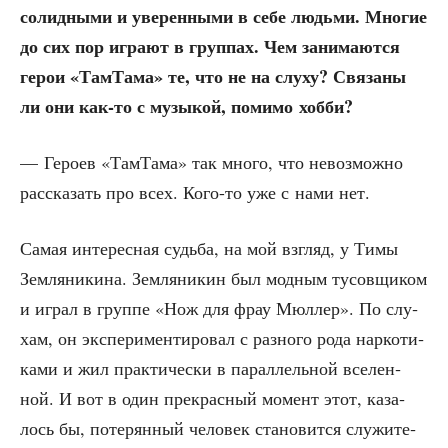
солид­ны­ми и уве­рен­ны­ми в себе людь­ми. Мно­гие
до сих пор игра­ют в груп­пах. Чем зани­ма­ют­ся
герои «Там­Та­ма» те, что не на слу­ху? Свя­за­ны
ли они как-то с музы­кой, поми­мо хобби?
— Геро­ев «Там­Та­ма» так мно­го, что невоз­мож­но
рас­ска­зать про всех. Кого-то уже с нами нет.
Самая инте­рес­ная судь­ба, на мой взгляд, у Тимы
Зем­ля­ни­ки­на. Зем­ля­ни­кин был мод­ным тусов­щи­ком
и играл в груп­пе «Нож для фрау Мюл­лер». По слу­
хам, он экс­пе­ри­мен­ти­ро­вал с раз­но­го рода нар­ко­ти­
ка­ми и жил прак­ти­че­ски в парал­лель­ной все­лен­
ной. И вот в один пре­крас­ный момент этот, каза­
лось бы, поте­рян­ный чело­век ста­но­вит­ся слу­жи­те­