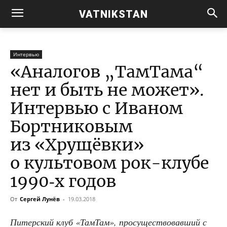
VATNIKSTAN
Интервью
«Аналогов „ТамТама“
нет и быть не может».
Интервью с Иваном
Бортниковым
из «Хрущёвки»
о культовом рок-клубе
1990‑х годов
От
Сергей Лунёв
-
19.03.2018
Питер­ский клуб «Там­Там», про­су­ще­ство­вав­ший с