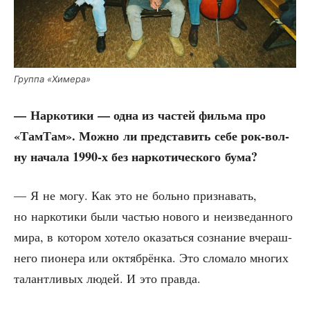
Груп­па «Химе­ра»
— Нар­ко­ти­ки — одна из частей филь­ма про
«Там­Там». Мож­но ли пред­ста­вить себе рок-вол­
ну нача­ла 1990‑х без нар­ко­ти­че­ско­го бума?
— Я не могу. Как это не боль­но при­зна­вать,
но нар­ко­ти­ки были частью ново­го и неиз­ве­дан­но­го
мира, в кото­ром хоте­ло ока­зать­ся созна­ние вче­раш­
не­го пио­не­ра или октяб­рён­ка. Это сло­ма­ло мно­гих
талант­ли­вых людей. И это правда.