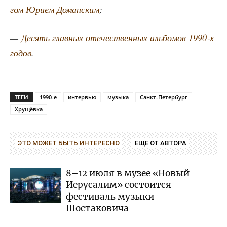
гом Юри­ем Доман­ским
;
—
Десять глав­ных оте­че­ствен­ных аль­бо­мов 1990‑х
годов
.
ТЕГИ
1990-е
интервью
музыка
Санкт-Петербург
Хрущёвка
ЭТО МОЖЕТ БЫТЬ ИНТЕРЕСНО
ЕЩЕ ОТ АВТОРА
8–12 июля в музее «Новый
Иерусалим» состоится
фестиваль музыки
Шостаковича