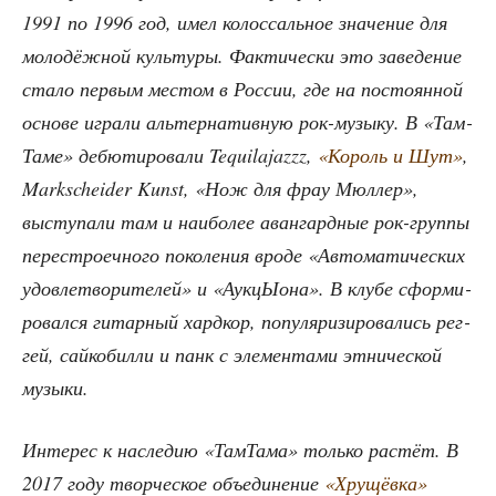
1991 по 1996 год, имел колос­саль­ное зна­че­ние для
моло­дёж­ной куль­ту­ры. Фак­ти­че­ски это заве­де­ние
ста­ло пер­вым местом в Рос­сии, где на посто­ян­ной
осно­ве игра­ли аль­тер­на­тив­ную рок-музы­ку. В «Там­
Та­ме» дебю­ти­ро­ва­ли Tequilajazzz,
«Король и Шут»
,
Markscheider Kunst, «Нож для фрау Мюл­лер»,
высту­па­ли там и наи­бо­лее аван­гард­ные рок-груп­пы
пере­стро­еч­но­го поко­ле­ния вро­де «Авто­ма­ти­че­ских
удо­вле­тво­ри­те­лей» и «Аук­цЫ­о­на». В клу­бе сфор­ми­
ро­вал­ся гитар­ный хард­кор, попу­ля­ри­зи­ро­ва­лись рег­
гей, сай­ко­бил­ли и панк с эле­мен­та­ми этни­че­ской
музыки.
Инте­рес к насле­дию «Там­Та­ма» толь­ко рас­тёт. В
2017 году твор­че­ское объ­еди­не­ние
«Хру­щёв­ка»