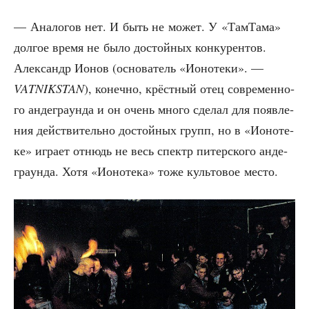
— Ана­ло­гов нет. И быть не может. У «Там­Та­ма»
дол­гое вре­мя не было достой­ных кон­ку­рен­тов.
Алек­сандр Ионов (осно­ва­тель «Ионо­те­ки». —
VATNIKSTAN
), конеч­но, крёст­ный отец совре­мен­но­
го анде­гра­ун­да и он очень мно­го сде­лал для появ­ле­
ния дей­стви­тель­но достой­ных групп, но в «Ионо­те­
ке» игра­ет отнюдь не весь спектр питер­ско­го анде­
гра­ун­да. Хотя «Ионо­те­ка» тоже куль­то­вое место.