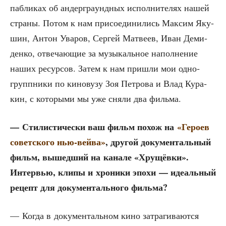
паб­ли­ках об андер­гра­унд­ных испол­ни­те­лях нашей
стра­ны. Потом к нам при­со­еди­ни­лись Мак­сим Яку­
шин, Антон Ува­ров, Сер­гей Мат­ве­ев, Иван Деми­
ден­ко, отве­ча­ю­щие за музы­каль­ное напол­не­ние
наших ресур­сов. Затем к нам при­шли мои одно­
группни­ки по кино­ву­зу Зоя Пет­ро­ва и Влад Кура­
кин, с кото­ры­ми мы уже сня­ли два фильма.
— Сти­ли­сти­че­ски ваш фильм похож на
«Геро­ев
совет­ско­го нью-вей­ва»
, дру­гой доку­мен­таль­ный
фильм, вышед­ший на кана­ле «Хру­щёв­ки».
Интер­вью, кли­пы и хро­ни­ки эпо­хи — иде­аль­ный
рецепт для доку­мен­таль­но­го фильма?
— Когда в доку­мен­таль­ном кино затра­ги­ва­ют­ся