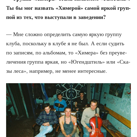
Ты бы мог назвать «Химе­рой» самой яркой груп­
пой из тех, что высту­па­ли в заведении?
— Мне слож­но опре­де­лить самую яркую груп­пу
клу­ба, посколь­ку в клу­бе я не был. А если судить
по запи­сям, по аль­бо­мам, то «Химе­ра» без пре­уве­
ли­че­ния груп­па яркая, но «Югенд­штиль» или «Ска­
зы леса», напри­мер, не менее интересные.