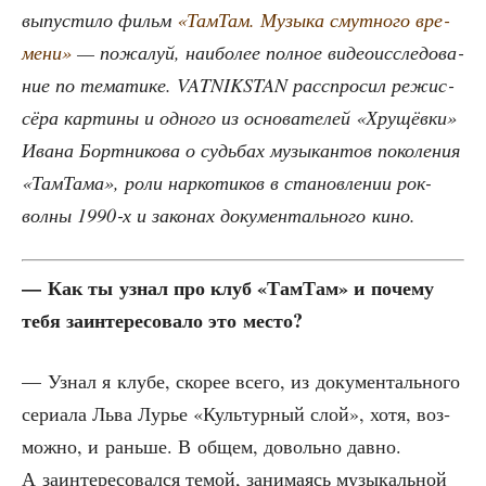
выпу­сти­ло фильм
«Там­Там. Музы­ка смут­но­го вре­
ме­ни»
— пожа­луй, наи­бо­лее пол­ное видео­ис­сле­до­ва­
ние по тема­ти­ке. VATNIKSTAN рас­спро­сил режис­
сё­ра кар­ти­ны и одно­го из осно­ва­те­лей «Хру­щёв­ки»
Ива­на Борт­ни­ко­ва о судь­бах музы­кан­тов поко­ле­ния
«Там­Та­ма», роли нар­ко­ти­ков в ста­нов­ле­нии рок-
вол­ны 1990‑х и зако­нах доку­мен­таль­но­го кино.
— Как ты узнал про клуб «Там­Там» и поче­му
тебя заин­те­ре­со­ва­ло это место?
— Узнал я клу­бе, ско­рее все­го, из доку­мен­таль­но­го
сери­а­ла Льва Лурье «Куль­тур­ный слой», хотя, воз­
мож­но, и рань­ше. В общем, доволь­но дав­но.
А заин­те­ре­со­вал­ся темой, зани­ма­ясь музы­каль­ной