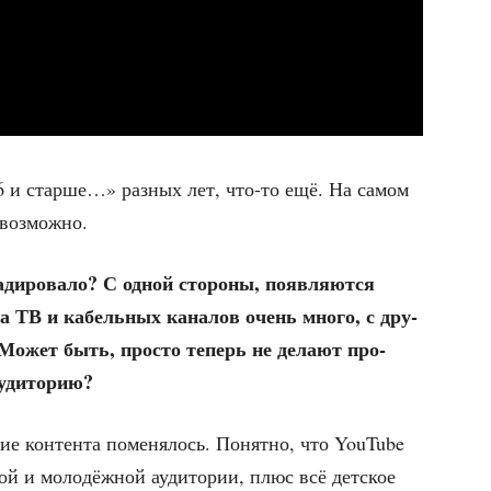
16 и стар­ше…» раз­ных лет, что-то ещё. На самом
невозможно.
­ди­ро­ва­ло? С одной сто­ро­ны, появ­ля­ют­ся
 на ТВ и кабель­ных кана­лов очень мно­го, с дру­
ь. Может быть, про­сто теперь не дела­ют про­
 аудиторию?
е кон­тен­та поме­ня­лось. Понят­но, что YouTube
кой и моло­дёж­ной ауди­то­рии, плюс всё дет­ское