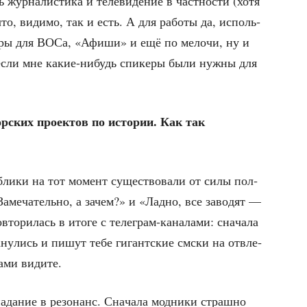
жур­на­ли­сти­ка и теле­ви­де­ние в част­но­сти (хотя
что, види­мо, так и есть. А для рабо­ты да, исполь­
бзо­ры для ВОСа, «Афи­ши» и ещё по мело­чи, ну и
, если мне какие-нибудь спи­ке­ры были нуж­ны для
­ских про­ек­тов по исто­рии. Как так
б­ли­ки на тот момент суще­ство­ва­ли от силы пол­
аме­ча­тель­но, а зачем?» и «Лад­но, все заво­дят —
то­ри­лась в ито­ге с теле­грам-кана­ла­ми: сна­ча­ла
а­ну­лись и пишут тебе гигант­ские смски на отвле­
сами видите.
да­ние в резо­нанс. Сна­ча­ла мод­ни­ки страш­но