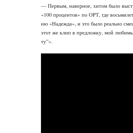
— Пер­вым, навер­ное, хитом было выступ­
«100 про­цен­тов» по ОРТ, где вось­ми­лет­
ню «Надеж­да», и это было реаль­но сме
этот же клип в пред­лож­ку, мой люби­м
ту”».