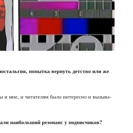
сталь­гия, попыт­ка вер­нуть дет­ство или же
ы и мне, и чита­те­лям было инте­рес­но и вызы­ва­
ли наи­боль­ший резо­нанс у подписчиков?