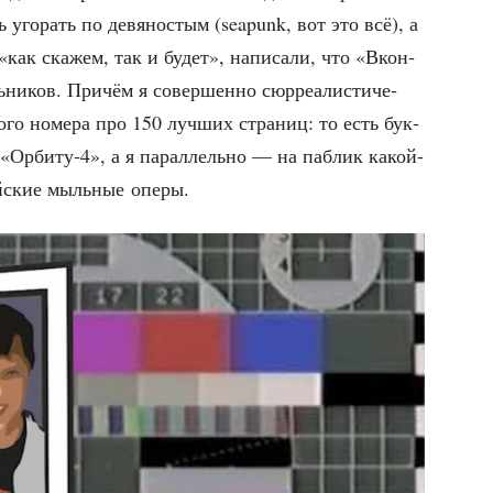
ь уго­рать по девя­но­стым (seapunk, вот это всё), а
как ска­жем, так и будет», напи­са­ли, что «Вкон­
ни­ков. При­чём я совер­шен­но сюр­ре­а­ли­сти­че­
о­го номе­ра про 150 луч­ших стра­ниц: то есть бук­
 «Орбиту‑4», а я парал­лель­но — на паб­лик какой-
ей­ские мыль­ные оперы.