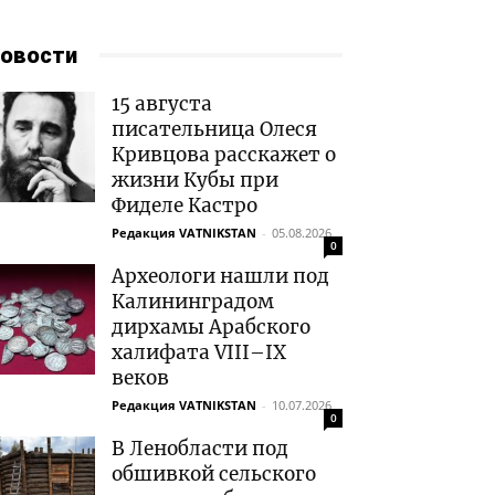
овости
15 августа
писательница Олеся
Кривцова расскажет о
жизни Кубы при
Фиделе Кастро
Редакция VATNIKSTAN
-
05.08.2026
0
Археологи нашли под
Калининградом
дирхамы Арабского
халифата VIII–IX
веков
Редакция VATNIKSTAN
-
10.07.2026
0
В Ленобласти под
обшивкой сельского