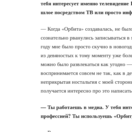
тебя инте­ре­су­ет имен­но теле­ви­де­ни
шлое посред­ством ТВ или про­сто ин
— Когда «Орби­та» созда­ва­лась, не было 
созна­тель­но рва­ну­лись запи­сы­вать­ся в 
году мне было про­сто скуч­но в ново­год
из девя­но­стых к тому момен­ту уже более
мож­но было раз­вле­кать­ся как угод­но —
вос­при­ни­ма­ет­ся совсем не так, как в де
непри­кры­тая носталь­гия с моей сто­ро­
полу­ча­ет­ся инте­рес­но про это напи­с
— Ты рабо­та­ешь в медиа. У тебя инте­р
про­фес­си­ей? Ты исполь­зу­ешь «Орби