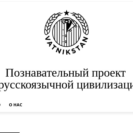
Познавательный проект
 русскоязычной цивилизац
О
О НАС