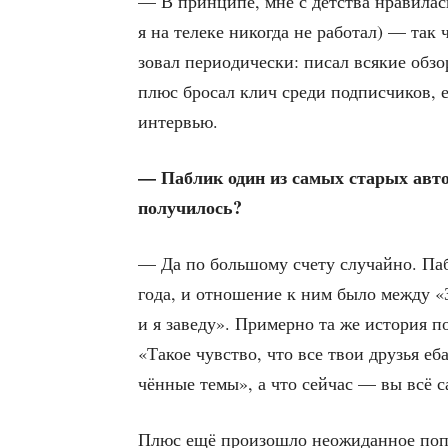
— В прин­ци­пе, мне с дет­ства нра­ви­лась 
я на теле­ке нико­гда не рабо­тал) — так 
зо­вал пери­о­ди­че­ски: писал вся­кие о
плюс бро­сал клич сре­ди под­пис­чи­ков
интервью.
— Паб­лик один из самых ста­рых автор
получилось?
— Да по боль­шо­му сче­ту слу­чай­но. Па
го­да, и отно­ше­ние к ним было меж­ду «З
и я заве­ду». При­мер­но та же исто­рия пов
«Такое чув­ство, что все твои дру­зья еб
чён­ные темы», а что сей­час — вы всё 
Плюс ещё про­изо­шло неожи­дан­ное попа­