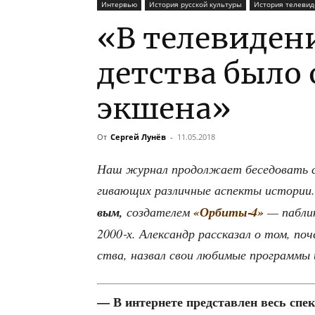
Интервью
История русской культуры
История телевид
«В телевиден
детства было
экшена»
От
Сергей Лунёв
-
11.05.2018
Наш жур­нал про­дол­жа­ет бесе­до­вать с
ги­ва­ю­щих раз­лич­ные аспек­ты исто­ри
вым,
созда­те­лем
«Орбиты‑4»
— паб­ли­
2000‑х. Алек­сандр рас­ска­зал о том, п
ства, назвал свои люби­мые про­грам­мы и
— В интер­не­те пред­став­лен весь спект