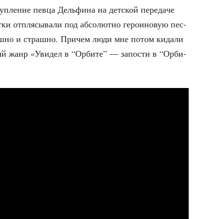
ле­ние пев­ца Дель­фи­на на дет­ской пере­да­че
ки отпля­сы­ва­ли под абсо­лют­но геро­и­но­вую пес­
ш­но и страш­но. При­чем люди мне потом кида­ли
ый жанр «Уви­дел в “Орби­те” — запо­сти в “Орби­