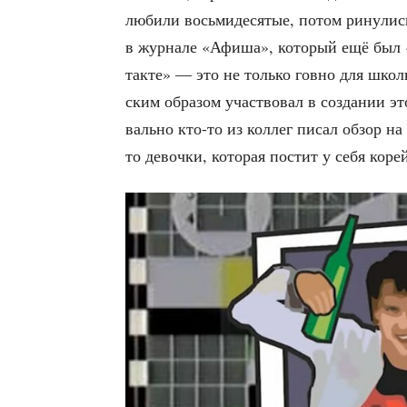
люби­ли вось­ми­де­ся­тые, потом рину­лис
в жур­на­ле «Афи­ша», кото­рый ещё был «
так­те» — это не толь­ко гов­но для школь­
ским обра­зом участ­во­вал в созда­нии эт
валь­но кто-то из кол­лег писал обзор на
то девоч­ки, кото­рая постит у себя кор