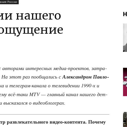
ения России
ии нашего
Н
 ощущение
 авто­ра­ми инте­рес­ных медиа-про­ек­тов, затра­
и. На этот раз пооб­ща­лись с
Алек­сан­дром Пав­ло­
ка и теле­грам-кана­ла о теле­ви­де­нии 1990‑х и
оче­му всё-таки MTV — глав­ный канал наше­го дет­
 выска­зал­ся о видеоблогерах.
р раз­вле­ка­тель­но­го видео-кон­тен­та. Поче­му