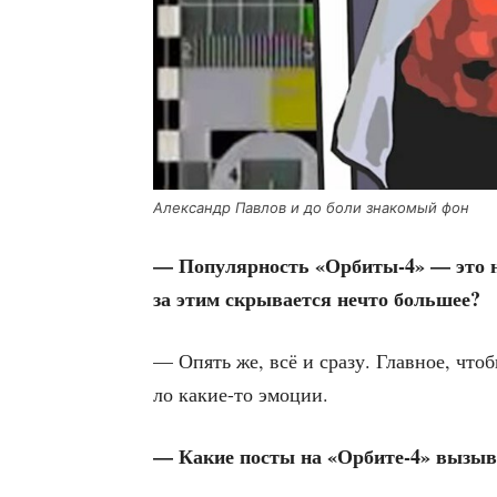
Алек­сандр Пав­лов и до боли зна­ко­мый фон
— Попу­ляр­ность «Орбиты‑4» — это но
за этим скры­ва­ет­ся нечто большее?
— Опять же, всё и сра­зу. Глав­ное, что­б
ло какие-то эмоции.
— Какие посты на «Орбите‑4» вызы­ва­