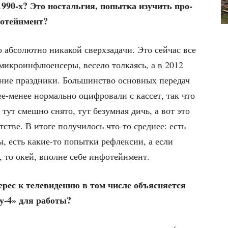
е 1990‑х? Это носталь­гия, попыт­ка изу­чить про­
фотейнмент?
абсо­лют­но ника­кой сверх­за­да­чи. Это сей­час все
мик­ро­ин­флю­ен­се­ры, весе­ло тол­ка­ясь, а в 2012
­ние празд­ни­ки. Боль­шин­ство основ­ных пере­дач
-менее нор­маль­но оциф­ро­ва­ли с кас­сет, так что
 тут смеш­но сня­то, тут безум­ная дичь, а вот это
т­стве. В ито­ге полу­чи­лось что-то сред­нее: есть
ны, есть какие-то попыт­ки рефлек­сии, а если
ать, то окей, вполне себе инфотейнмент.
ес к теле­ви­де­нию в том чис­ле объ­яс­ня­ет­ся
ту‑4» для работы?