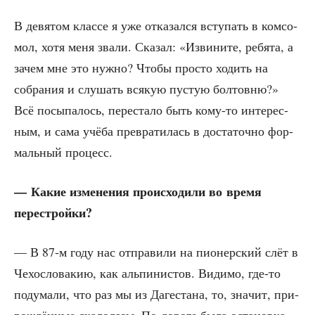
В девя­том клас­се я уже отка­зал­ся всту­пать в ком­со­
мол, хотя меня зва­ли. Ска­зал: «Изви­ни­те, ребя­та, а
зачем мне это нуж­но? Что­бы про­сто ходить на
собра­ния и слу­шать вся­кую пустую бол­тов­ню?»
Всё посы­па­лось, пере­ста­ло быть кому-то инте­рес­
ным, и сама учё­ба пре­вра­ти­лась в доста­точ­но фор­
маль­ный процесс.
— Какие изме­не­ния про­ис­хо­ди­ли во вре­мя
перестройки?
— В 87‑м году нас отпра­ви­ли на пио­нер­ский слёт в
Чехо­сло­ва­кию, как аль­пи­ни­стов. Види­мо, где-то
поду­ма­ли, что раз мы из Даге­ста­на, то, зна­чит, при­
рож­дён­ные ска­ло­ла­зы. По доро­ге была оста­нов­ка