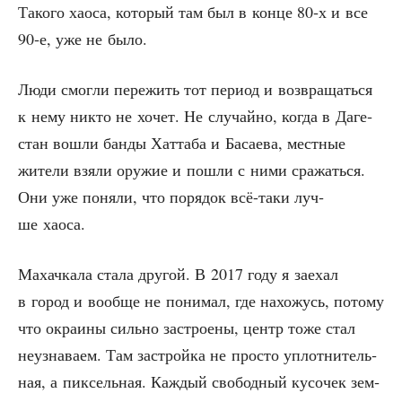
Тако­го хао­са, кото­рый там был в кон­це 80‑х и все
90‑е, уже не было.
Люди смог­ли пере­жить тот пери­од и воз­вра­щать­ся
к нему никто не хочет. Не слу­чай­но, когда в Даге­
стан вошли бан­ды Хат­та­ба и Баса­е­ва, мест­ные
жите­ли взя­ли ору­жие и пошли с ними сра­жать­ся.
Они уже поня­ли, что поря­док всё-таки луч­
ше хаоса.
Махач­ка­ла ста­ла дру­гой. В 2017 году я заехал
в город и вооб­ще не пони­мал, где нахо­жусь, пото­му
что окра­и­ны силь­но застро­е­ны, центр тоже стал
неузна­ва­ем. Там застрой­ка не про­сто уплот­ни­тель­
ная, а пик­сель­ная. Каж­дый сво­бод­ный кусо­чек зем­