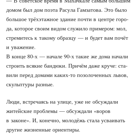
— В совет­ское вре­мя в Махач­ка­ле самым боль­шим
домом был дом поэта Расу­ла Гам­за­то­ва. Это было
боль­шое трёх­этаж­ное зда­ние почти в цен­тре горо­
да, кото­рое сво­им видом слу­жи­ло при­ме­ром: мол,
стре­ми­тесь к тако­му образ­цу — и будет вам почёт
и уважение.
В кон­це 80‑х — нача­ле 90‑х такие же дома нача­ли
стро­ить вся­кие бан­дю­ки. При­чём даже кру­че: ста­
ви­ли перед дома­ми каких-то позо­ло­чен­ных львов,
скульп­ту­ры разные.
Люди, встре­ча­ясь на ули­це, уже не обсуж­да­ли
житей­ские про­бле­мы — обсуж­да­ли «воров
в законе». И, конеч­но, моло­дёжь ста­ла усва­и­вать
дру­гие жиз­нен­ные ориентиры.