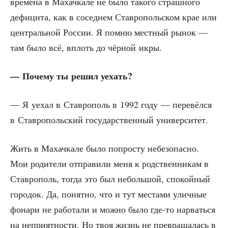
вре­ме­на в Махач­ка­ле не было тако­го страш­но­го
дефи­ци­та, как в сосед­нем Став­ро­поль­ском крае или
цен­траль­ной Рос­сии. Я пом­ню мест­ный рынок —
там было всё, вплоть до чёр­ной икры.
— Поче­му ты решил уехать?
— Я уехал в Став­ро­поль в 1992 году — пере­вёл­ся
в Став­ро­поль­ский госу­дар­ствен­ный университет.
Жить в Махач­ка­ле было попро­сту небез­опас­но.
Мои роди­те­ли отпра­ви­ли меня к род­ствен­ни­кам в
Став­ро­поль, тогда это был неболь­шой, спо­кой­ный
горо­док. Да, понят­но, что и тут места­ми улич­ные
фона­ри не рабо­та­ли и мож­но было где-то нарвать­ся
на непри­ят­но­сти. Но твоя жизнь не пре­вра­ща­лась в