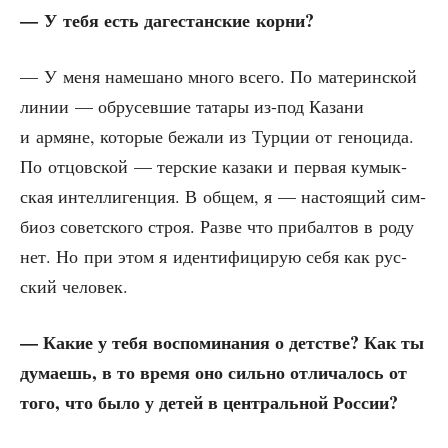
— У тебя есть даге­стан­ские корни?
— У меня наме­ша­но мно­го все­го. По мате­рин­ской
линии — обру­сев­шие тата­ры из-под Каза­ни
и армяне, кото­рые бежа­ли из Тур­ции от гено­ци­да.
По отцов­ской — тер­ские каза­ки и пер­вая кумык­
ская интел­ли­ген­ция. В общем, я — насто­я­щий сим­
би­оз совет­ско­го строя. Раз­ве что при­бал­тов в роду
нет. Но при этом я иден­ти­фи­ци­рую себя как рус­
ский человек.
— Какие у тебя вос­по­ми­на­ния о дет­стве? Как ты
дума­ешь, в то вре­мя оно силь­но отли­ча­лось от
того, что было у детей в цен­траль­ной России?