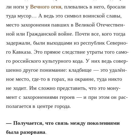
ли ноги у
Веч­но­го огня
, пле­ва­лись в него, бро­са­ли
туда мусор… А ведь это сим­вол воин­ской сла­вы,
место захо­ро­не­ния пав­ших в Вели­кой Оте­че­ствен­
ной или Граж­дан­ской войне. Почти все, кого тогда
задер­жа­ли, были выход­ца­ми из рес­пуб­лик Север­но­
го Кав­ка­за. Это пря­мое след­ствие утра­ты того само­
го рос­сий­ско­го куль­тур­но­го кода. У них ведь совер­
шен­но дру­гое пони­ма­ние: клад­би­ще — это уда­лён­
ное место, где-то в горах, на окра­ине, туда никто
не ходит. Им слож­но пред­ста­вить, что это мону­
мент с захо­ро­не­ни­я­ми геро­ев — и при этом он рас­
по­ла­га­ет­ся в цен­тре города.
— Полу­ча­ет­ся, что связь меж­ду поко­ле­ни­я­ми
была разо­рва­на
.