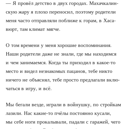
— Я про­вёл дет­ство в двух горо­дах. Махач­ка­лин­
скую жару я пло­хо пере­но­сил, поэто­му роди­те­ли
меня часто отправ­ля­ли побли­же к горам, в Хаса­
вюрт, там кли­мат мягче.
О том вре­ме­ни у меня хоро­шие вос­по­ми­на­ния.
Наши роди­те­ли даже не зна­ли, где мы нахо­дим­ся
и чем зани­ма­ем­ся. Когда ты при­хо­дил в какое-то
место и видел незна­ко­мых паца­нов, тебе никто
ниче­го не объ­яс­нял, тебе про­сто пред­ла­га­ли вклю­
чать­ся в игру, и всё.
Мы бега­ли вез­де, игра­ли в вой­нуш­ку, по строй­кам
лази­ли. Нас какие-то пчё­лы посто­ян­но куса­ли,
мы себе ноги про­ка­лы­ва­ли, пада­ли с гара­жей, чего