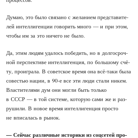
Думаю, это было свя­за­но с жела­ни­ем пред­ста­ви­те­
лей интел­ли­ген­ции гово­рить мно­го — и при этом,
что­бы им за это ниче­го не было.
Да, этим людям уда­лось побе­дить, но в дол­го­сроч­
ной пер­спек­ти­ве интел­ли­ген­ция, по боль­шо­му счё­
ту, про­иг­ра­ла. В совет­ское вре­мя она всё-таки была
сове­стью нации, в 90‑е все эти люди ста­ли никем.
Вла­сти­те­ля­ми дум они мог­ли быть толь­ко
в СССР — в той систе­ме, кото­рую сами же и раз­
ру­ши­ли. В новое вре­мя интел­ли­ген­ция про­сто
не впи­са­лась в рынок.
— Сей­час раз­лич­ные исто­ри­ки из соц­се­тей про­