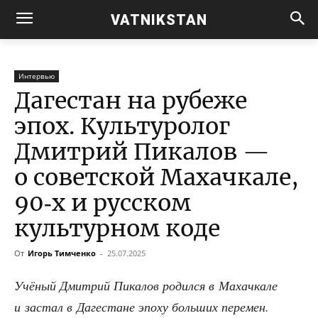
VATNIKSTAN
Интервью
Дагестан на рубеже
эпох. Культуролог
Дмитрий Пикалов —
о советской Махачкале,
90‑х и русском
культурном коде
От
Игорь Тимченко
-
25.07.2025
Учё­ный Дмит­рий Пика­лов родил­ся в Махач­ка­ле
и застал в Даге­стане эпо­ху боль­ших пере­мен.