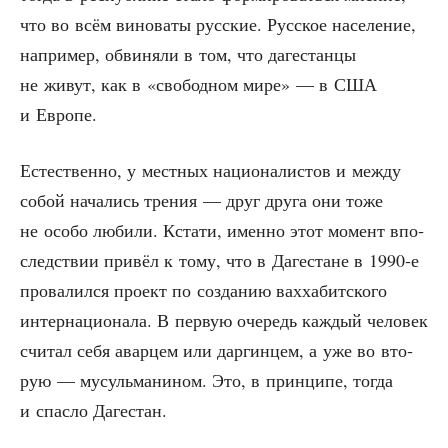
что во всём вино­ва­ты рус­ские. Рус­ское насе­ле­ние,
напри­мер, обви­ня­ли в том, что даге­стан­цы
не живут, как в «сво­бод­ном мире» — в США
и Европе.
Есте­ствен­но, у мест­ных наци­о­на­ли­стов и меж­ду
собой нача­лись тре­ния — друг дру­га они тоже
не осо­бо люби­ли. Кста­ти, имен­но этот момент впо­
след­ствии при­вёл к тому, что в Даге­стане в 1990‑е
про­ва­лил­ся про­ект по созда­нию вах­ха­бит­ско­го
интер­на­ци­о­на­ла. В первую оче­редь каж­дый чело­век
счи­тал себя авар­цем или дар­гин­цем, а уже во вто­
рую — мусуль­ма­ни­ном. Это, в прин­ци­пе, тогда
и спас­ло Дагестан.