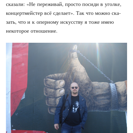
ска­за­ли: «Не пере­жи­вай, про­сто поси­ди в угол­ке,
кон­церт­мей­стер всё сде­ла­ет». Так что мож­но ска­
зать, что и к опер­но­му искус­ству я тоже имею
неко­то­рое отношение.