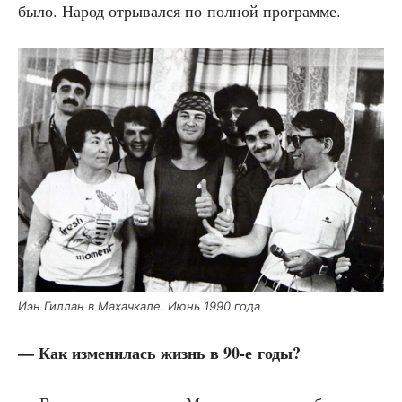
было. Народ отры­вал­ся по пол­ной программе.
Иэн Гил­лан в Махач­ка­ле. Июнь 1990 года
— Как изме­ни­лась жизнь в 90‑е годы?