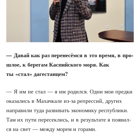
— Давай как раз пере­не­сём­ся в это вре­мя, в про­
шлое, к бере­гам Кас­пий­ско­го моря. Как
ты «стал» дагестанцем?
— Я им не стал — я им родил­ся. Одни мои пред­ки
ока­за­лись в Махач­ка­ле из-за репрес­сий, дру­гих
напра­ви­ли туда раз­ви­вать эко­но­ми­ку рес­пуб­ли­ки.
Там их пути пере­сек­лись, и в резуль­та­те я появил­
ся на свет — меж­ду морем и горами.