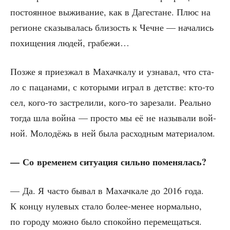
посто­ян­ное выжи­ва­ние, как в Даге­стане. Плюс на
реги­оне ска­зы­ва­лась бли­зость к Чечне — нача­лись
похи­ще­ния людей, грабежи…
Поз­же я при­ез­жал в Махач­ка­лу и узна­вал, что ста­
ло с паца­на­ми, с кото­ры­ми играл в дет­стве: кто-то
сел, кого-то застре­ли­ли, кого-то заре­за­ли. Реаль­но
тогда шла вой­на — про­сто мы её не назы­ва­ли вой­
ной. Моло­дёжь в ней была рас­ход­ным материалом.
— Со вре­ме­нем ситу­а­ция силь­но поменялась?
— Да. Я часто бывал в Махач­ка­ле до 2016 года.
К кон­цу нуле­вых ста­ло более-менее нор­маль­но,
по горо­ду мож­но было спо­кой­но пере­ме­щать­ся.