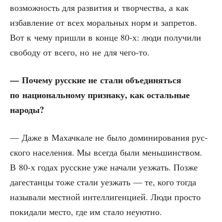
воз­мож­ность для раз­ви­тия и твор­че­ства, а как
избав­ле­ние от всех мораль­ных норм и запре­тов.
Вот к чему при­шли в кон­це 80‑х: люди полу­чи­ли
сво­бо­ду от все­го, но не для чего-то.
— Поче­му рус­ские не ста­ли объ­еди­нять­ся
по наци­о­наль­но­му при­зна­ку, как осталь­ные
народы?
— Даже в Махач­ка­ле не было доми­ни­ро­ва­ния рус­
ско­го насе­ле­ния. Мы все­гда были мень­шин­ством.
В 80‑х годах рус­ские уже нача­ли уез­жать. Поз­же
даге­стан­цы тоже ста­ли уез­жать — те, кого тогда
назы­ва­ли мест­ной интел­ли­ген­ци­ей. Люди про­сто
поки­да­ли место, где им ста­ло неуютно.