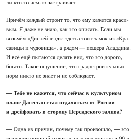
ли кто-то чем-то застраивает.
При­чём каж­дый стро­ит то, что ему кажет­ся кра­си­
вым. Я даже не знаю, как это опи­сать. Если мы
возь­мём «Дис­ней­ленд»: здесь сто­ит замок из «Кра­
са­ви­цы и чудо­ви­ща», а рядом — пеще­ра Алад­ди­на.
И всё ещё пыта­ют­ся делать вид, что это доро­го,
бога­то. Такое ощу­ще­ние, что гра­до­стро­и­тель­ных
норм никто не зна­ет и не соблюдает.
— Тебе не кажет­ся, что сей­час в куль­тур­ном
плане Даге­стан стал отда­лять­ся от Рос­сии
и дрей­фо­вать в сто­ро­ну Пер­сид­ско­го залива?
— Одна из при­чин, поче­му так про­изо­шло, — это
уси­ле­ние пози­ций ради­каль­ных исла­ми­стов в 90‑е.