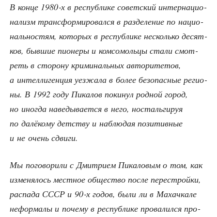
В кон­це 1980‑х в рес­пуб­ли­ке совет­ский интер­на­ци­о­
на­лизм транс­фор­ми­ро­вал­ся в раз­де­ле­ние по наци­о­
наль­но­стям, кото­рых в рес­пуб­ли­ке несколь­ко десят­
ков, быв­шие пио­не­ры и ком­со­моль­цы ста­ли смот­
реть в сто­ро­ну кри­ми­наль­ных авто­ри­те­тов,
а интел­ли­ген­ция уез­жа­ла в более без­опас­ные реги­о­
ны. В 1992 году Пика­лов поки­нул род­ной город,
но ино­гда наве­ды­ва­ет­ся в него, носталь­ги­руя
по далё­ко­му дет­ству и наблю­дая пози­тив­ные
и не очень сдвиги.
Мы пого­во­ри­ли с Дмит­ри­ем Пика­ло­вым о том, как
изме­ня­лось мест­ное обще­ство после пере­строй­ки,
рас­па­да СССР и 90‑х годов, были ли в Махач­ка­ле
нефор­ма­лы и поче­му в рес­пуб­ли­ке про­ва­лил­ся про­