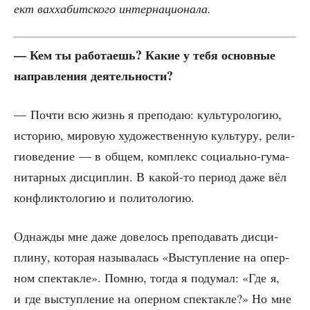
ект вах­ха­бит­ско­го интернационала.
— Кем ты рабо­та­ешь? Какие у тебя основ­ные
направ­ле­ния деятельности?
— Почти всю жизнь я пре­по­даю: куль­ту­ро­ло­гию,
исто­рию, миро­вую худо­же­ствен­ную куль­ту­ру, рели­
гио­ве­де­ние — в общем, ком­плекс соци­аль­но-гума­
ни­тар­ных дис­ци­плин. В какой-то пери­од даже вёл
кон­флик­то­ло­гию и политологию.
Одна­жды мне даже дове­лось пре­по­да­вать дис­ци­
пли­ну, кото­рая назы­ва­лась «Выступ­ле­ние на опер­
ном спек­так­ле». Пом­ню, тогда я поду­мал: «Где я,
и где выступ­ле­ние на опер­ном спек­так­ле?» Но мне