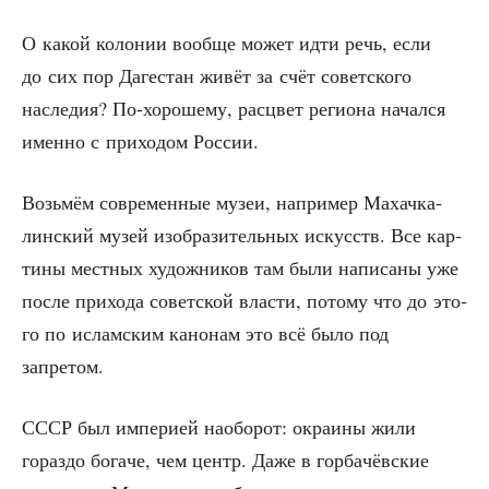
О какой коло­нии вооб­ще может идти речь, если
до сих пор Даге­стан живёт за счёт совет­ско­го
насле­дия? По-хоро­ше­му, рас­цвет реги­о­на начал­ся
имен­но с при­хо­дом России.
Возь­мём совре­мен­ные музеи, напри­мер Махач­ка­
лин­ский музей изоб­ра­зи­тель­ных искусств. Все кар­
ти­ны мест­ных худож­ни­ков там были напи­са­ны уже
после при­хо­да совет­ской вла­сти, пото­му что до это­
го по ислам­ским кано­нам это всё было под
запретом.
СССР был импе­ри­ей наобо­рот: окра­и­ны жили
гораз­до бога­че, чем центр. Даже в гор­ба­чёв­ские