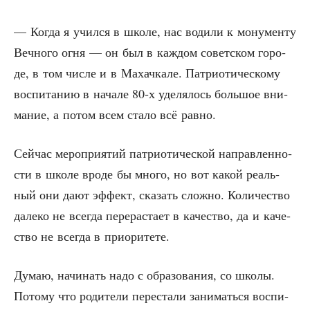
— Когда я учил­ся в шко­ле, нас води­ли к мону­мен­ту
Веч­но­го огня — он был в каж­дом совет­ском горо­
де, в том чис­ле и в Махач­ка­ле. Пат­ри­о­ти­че­ско­му
вос­пи­та­нию в нача­ле 80‑х уде­ля­лось боль­шое вни­
ма­ние, а потом всем ста­ло всё равно.
Сей­час меро­при­я­тий пат­ри­о­ти­че­ской направ­лен­но­
сти в шко­ле вро­де бы мно­го, но вот какой реаль­
ный они дают эффект, ска­зать слож­но. Коли­че­ство
дале­ко не все­гда пере­рас­та­ет в каче­ство, да и каче­
ство не все­гда в приоритете.
Думаю, начи­нать надо с обра­зо­ва­ния, со шко­лы.
Пото­му что роди­те­ли пере­ста­ли зани­мать­ся вос­пи­