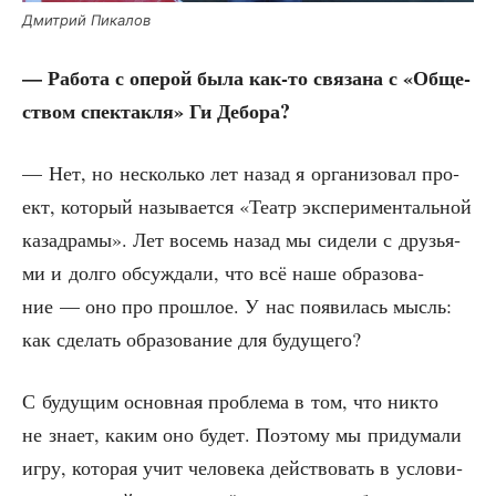
Дмит­рий Пикалов
— Рабо­та с опе­рой была как-то свя­за­на с «Обще­
ством спек­так­ля» Ги Дебора?
— Нет, но несколь­ко лет назад я орга­ни­зо­вал про­
ект, кото­рый назы­ва­ет­ся «Театр экс­пе­ри­мен­таль­ной
каз­а­дра­мы». Лет восемь назад мы сиде­ли с дру­зья­
ми и дол­го обсуж­да­ли, что всё наше обра­зо­ва­
ние — оно про про­шлое. У нас появи­лась мысль:
как сде­лать обра­зо­ва­ние для будущего?
С буду­щим основ­ная про­бле­ма в том, что никто
не зна­ет, каким оно будет. Поэто­му мы при­ду­ма­ли
игру, кото­рая учит чело­ве­ка дей­ство­вать в усло­ви­