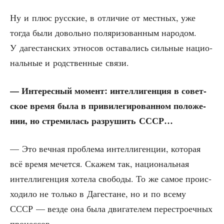
Ну и плюс рус­ские, в отли­чие от мест­ных, уже
тогда были доволь­но поля­ри­зо­ван­ным наро­дом.
У даге­стан­ских этно­сов оста­ва­лись силь­ные наци­о­
наль­ные и род­ствен­ные связи.
— Инте­рес­ный момент: интел­ли­ген­ция в совет­
ское вре­мя была в при­ви­ле­ги­ро­ван­ном поло­же­
нии, но стре­ми­лась раз­ру­шить СССР…
— Это веч­ная про­бле­ма интел­ли­ген­ции, кото­рая
всё вре­мя мечет­ся. Ска­жем так, наци­о­наль­ная
интел­ли­ген­ция хоте­ла сво­бо­ды. То же самое про­ис­
хо­ди­ло не толь­ко в Даге­стане, но и по все­му
СССР — вез­де она была дви­га­те­лем пере­стро­еч­ных
процессов.