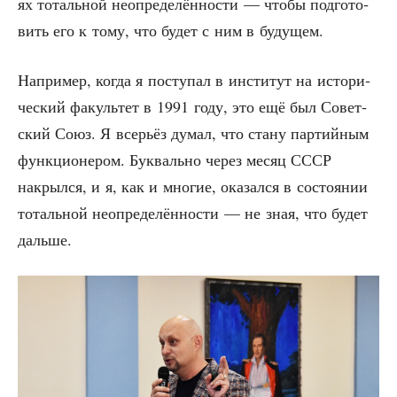
ях тоталь­ной неопре­де­лён­но­сти — что­бы под­го­то­
вить его к тому, что будет с ним в будущем.
Напри­мер, когда я посту­пал в инсти­тут на исто­ри­
че­ский факуль­тет в 1991 году, это ещё был Совет­
ский Союз. Я все­рьёз думал, что ста­ну пар­тий­ным
функ­ци­о­не­ром. Бук­валь­но через месяц СССР
накрыл­ся, и я, как и мно­гие, ока­зал­ся в состо­я­нии
тоталь­ной неопре­де­лён­но­сти — не зная, что будет
дальше.