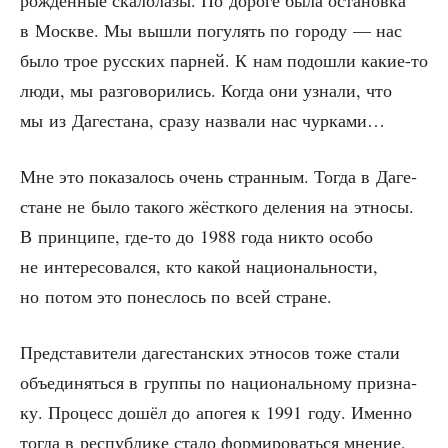
в Москве. Мы вышли погу­лять по горо­ду — нас
было трое рус­ских пар­ней. К нам подо­шли какие-то
люди, мы раз­го­во­ри­лись. Когда они узна­ли, что
мы из Даге­ста­на, сра­зу назва­ли нас чурками…
Мне это пока­за­лось очень стран­ным. Тогда в Даге­
стане не было тако­го жёст­ко­го деле­ния на этно­сы.
В прин­ци­пе, где-то до 1988 года никто осо­бо
не инте­ре­со­вал­ся, кто какой наци­о­наль­но­сти,
но потом это понес­лось по всей стране.
Пред­ста­ви­те­ли даге­стан­ских этно­сов тоже ста­ли
объ­еди­нять­ся в груп­пы по наци­о­наль­но­му при­зна­
ку. Про­цесс дошёл до апо­гея к 1991 году. Имен­но
тогда в рес­пуб­ли­ке ста­ло фор­ми­ро­вать­ся мне­ние,