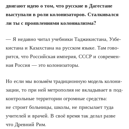
дви­га­ют идею о том, что рус­ские в Даге­стане
высту­па­ли в роли коло­ни­за­то­ров. Стал­ки­вал­ся
ли ты с про­яв­ле­ни­я­ми колониализма?
— Я недав­но читал учеб­ни­ки Таджи­ки­ста­на, Узбе­
ки­ста­на и Казах­ста­на на рус­ском язы­ке. Там гово­
рит­ся, что Рос­сий­ская импе­рия, СССР и совре­мен­
ная Рос­сия — это колонизаторы.
Но если мы возь­мём тра­ди­ци­он­ную модель коло­ни­
за­ции, то при ней мет­ро­по­лия не вкла­ды­ва­ет в под­
кон­троль­ные тер­ри­то­рии огром­ные сред­ства:
не стро­ит боль­ни­цы, шко­лы, не при­сы­ла­ет туда
учи­те­лей и вра­чей. В своё вре­мя так делал раз­ве
что Древ­ний Рим.