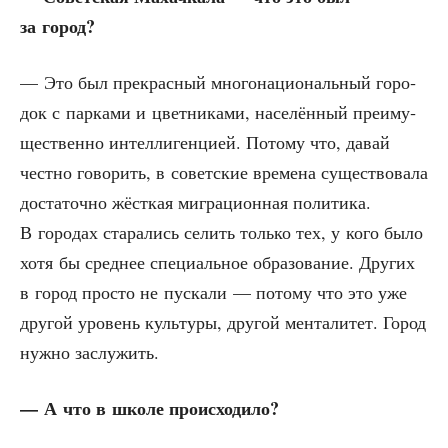
за город?
— Это был пре­крас­ный мно­го­на­ци­о­наль­ный горо­
док с пар­ка­ми и цвет­ни­ка­ми, насе­лён­ный пре­иму­
ще­ствен­но интел­ли­ген­ци­ей. Пото­му что, давай
чест­но гово­рить, в совет­ские вре­ме­на суще­ство­ва­ла
доста­точ­но жёст­кая мигра­ци­он­ная поли­ти­ка.
В горо­дах ста­ра­лись селить толь­ко тех, у кого было
хотя бы сред­нее спе­ци­аль­ное обра­зо­ва­ние. Дру­гих
в город про­сто не пус­ка­ли — пото­му что это уже
дру­гой уро­вень куль­ту­ры, дру­гой мен­та­ли­тет. Город
нуж­но заслужить.
— А что в шко­ле происходило?