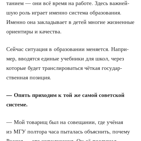
та­ни­ем — они всё вре­мя на рабо­те. Здесь важ­ней­
шую роль игра­ет имен­но систе­ма обра­зо­ва­ния.
Имен­но она закла­ды­ва­ет в детей мно­гие жиз­нен­ные
ори­ен­ти­ры и качества.
Сей­час ситу­а­ция в обра­зо­ва­нии меня­ет­ся. Напри­
мер, вво­дят­ся еди­ные учеб­ни­ки для школ, через
кото­рые будет транс­ли­ро­вать­ся чёт­кая госу­дар­
ствен­ная позиция.
— Опять при­хо­дим к той же самой совет­ской
системе.
— Мой това­рищ был на сове­ща­нии, где учё­ная
из МГУ пол­то­ра часа пыта­лась объ­яс­нить, поче­му
Рос­сия — это циви­ли­за­ция. Он её послу­шал