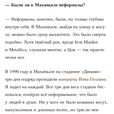
— Были ли в Махач­ка­ле неформалы?
— Нефор­ма­лы, конеч­но, были, но толь­ко глу­бо­ко
внут­ри себя. В Махач­ка­ле, вый­дя на ули­цу в косу­
хе, мож­но было сра­зу выхва­тить. Это было смер­ти
подоб­но. Хотя тяжё­лый рок, вро­де Iron Maiden
и Metallica, слу­ша­ли мно­гие, а Цоя — так прак­ти­
че­ски все.
В 1990 году в Махач­ка­ле на ста­ди­оне «Дина­мо»
три дня под­ряд про­хо­ди­ли
кон­цер­ты Иэна Гил­ла­на
.
Я ходил на каж­дый. Все три дня весь ста­ди­он бес­
но­вал­ся, попёр­ло всё нефор­маль­ное, что было
у людей в душе. Ни у кого не было кожа­ных косух,
напульс­ни­ков и длин­ных волос, но тряс­ли чем