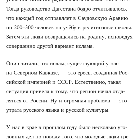
Тогда руко­вод­ство Даге­ста­на бод­ро отчи­ты­ва­лось,
что каж­дый год отправ­ля­ет в Сау­дов­скую Ара­вию
по 200–300 чело­век на учё­бу в рели­ги­оз­ные шко­лы.
Затем эти люди воз­вра­ща­лись на роди­ну, испо­ве­дуя
совер­шен­но дру­гой вари­ант ислама.
Они счи­та­ли, что ислам, суще­ству­ю­щий у нас
на Север­ном Кав­ка­зе, — это ересь, создан­ная Рос­
сий­ской импе­ри­ей и СССР. Есте­ствен­но, такая
ситу­а­ция при­ве­ла к тому, что реги­он начал отда­
лять­ся от Рос­сии. Ну и огром­ная про­бле­ма — это
утра­та рус­ско­го язы­ка и рус­ской культуры.
У нас в крае в про­шлом году было несколь­ко уго­
лов­ных дел по пово­ду того, что моло­дые люди гре­