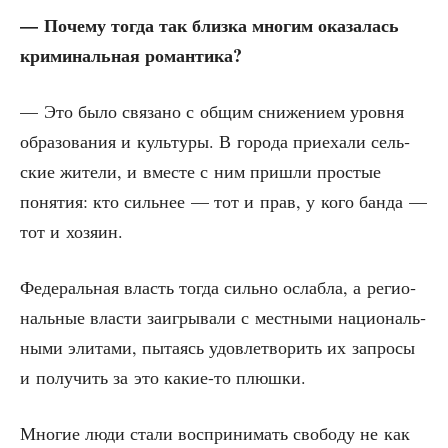
— Поче­му тогда так близ­ка мно­гим ока­за­лась
кри­ми­наль­ная романтика?
— Это было свя­за­но с общим сни­же­ни­ем уров­ня
обра­зо­ва­ния и куль­ту­ры. В горо­да при­е­ха­ли сель­
ские жите­ли, и вме­сте с ним при­шли про­стые
поня­тия: кто силь­нее — тот и прав, у кого бан­да —
тот и хозяин.
Феде­раль­ная власть тогда силь­но ослаб­ла, а реги­о­
наль­ные вла­сти заиг­ры­ва­ли с мест­ны­ми наци­о­наль­
ны­ми эли­та­ми, пыта­ясь удо­вле­тво­рить их запро­сы
и полу­чить за это какие-то плюшки.
Мно­гие люди ста­ли вос­при­ни­мать сво­бо­ду не как