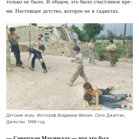
толь­ко не было. В общем, это было счаст­ли­вое вре­
мя. Насто­я­щее дет­ство, кото­рое не в гаджетах.
Дет­ские игры. Фото­граф Вла­ди­мир Вят­кин. Село Джал­ган,
Даге­стан. 1996 год
— Совет­ская Махач­ка­ла — что это был