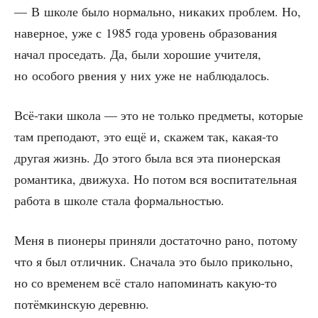
— В шко­ле было нор­маль­но, ника­ких про­блем. Но,
навер­ное, уже с 1985 года уро­вень обра­зо­ва­ния
начал про­се­дать. Да, были хоро­шие учи­те­ля,
но осо­бо­го рве­ния у них уже не наблюдалось.
Всё-таки шко­ла — это не толь­ко пред­ме­ты, кото­рые
там пре­по­да­ют, это ещё и, ска­жем так, какая-то
дру­гая жизнь. До это­го была вся эта пио­нер­ская
роман­ти­ка, дви­жу­ха. Но потом вся вос­пи­та­тель­ная
рабо­та в шко­ле ста­ла формальностью.
Меня в пио­не­ры при­ня­ли доста­точ­но рано, пото­му
что я был отлич­ник. Сна­ча­ла это было при­коль­но,
но со вре­ме­нем всё ста­ло напо­ми­нать какую-то
потём­кин­скую деревню.