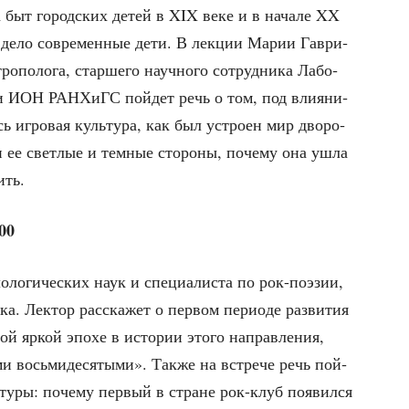
а быт город­ских детей в XIX веке и в нача­ле XX
т дело совре­мен­ные дети. В лек­ции Марии Гав­ри­
ро­по­ло­га, стар­ше­го науч­но­го сотруд­ни­ка Лабо­
ти­ки ИОН РАН­ХиГС пой­дет речь о том, под вли­я­ни­
ь игро­вая куль­ту­ра, как был устро­ен мир дво­ро­
ее свет­лые и тем­ные сто­ро­ны, поче­му она ушла
ить.
:00
о­ло­ги­че­ских наук и спе­ци­а­ли­ста по рок-поэ­зии,
ка. Лек­тор рас­ска­жет о
пер­вом пери­о­де раз­ви­тия
й яркой эпо­хе в исто­рии это­го направ­ле­ния,
ми вось­ми­де­ся­ты­ми». Так­же на встре­че речь пой­
ь­ту­ры: поче­му пер­вый в стране рок-клуб появил­ся