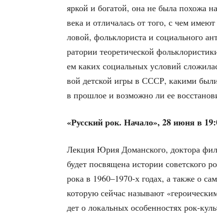
яркой и бога­той, она не была похо­жа н
века и отли­ча­лась от того, с чем име­ю
ло­вой, фольк­ло­ри­ста и соци­аль­но­го ант
ра­то­рии тео­ре­ти­че­ской фольк­ло­ри­с
ем каких соци­аль­ных усло­вий сло­жи­лас
вой дет­ской игры в СССР, каки­ми были 
в про­шлое и воз­мож­но ли ее восстанов
«Рус­ский рок. Нача­ло», 28 июня в 19
Лек­ция Юрия Доман­ско­го,
док­то­ра фил
будет посвя­ще­на исто­рии совет­ско­го ро
рока в 1960–1970‑х годах, а так­же о само
кото­рую сей­час назы­ва­ют «геро­и­че­ски­
дет о локаль­ных осо­бен­но­стях рок-кул