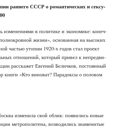
пии ран­не­го СССР о роман­ти­че­ских и сек­су­
:00
ь изме­не­ни­я­ми в поли­ти­ке и эко­но­ми­ке: конеч­
пол­но­кров­ной жиз­ни», осно­ван­ная на высо­ких
ж­ной частью уто­пии 1920‑х годов стал про­ект
аль­ных отно­ше­ний, кото­рый при­вел к непред­ви­
­ции рас­ска­жет Евге­ний Белич­ков, посто­ян­ный
кни­ги «Кто вино­ват? Пара­док­сы о поло­вом
 Москва изме­ни­ла свой облик: появи­лись новые
­ции мет­ро­по­ли­те­на, воз­во­ди­лись зна­ме­ни­тые