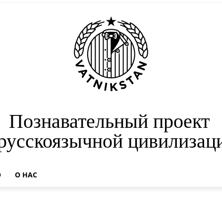
Познавательный проект
 русскоязычной цивилизац
О
О НАС