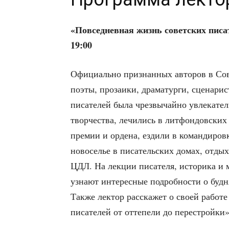
«Повсе­днев­ная жизнь совет­ских писа­те
19:00
Офи­ци­аль­но при­знан­ных авто­ров в С
поэты, про­за­и­ки, дра­ма­тур­ги, сце­на­р
писа­те­лей была чрез­вы­чай­но увле­ка­т
твор­че­ства, лечи­лись в лит­фон­дов­ских
пре­мии и орде­на, езди­ли в коман­ди­ров
ново­се­лье в писа­тель­ских домах, отды­х
ЦДЛ. На лек­ции писа­те­ля, исто­ри­ка и м
узна­ют инте­рес­ные подроб­но­сти о буд­
Так­же лек­тор рас­ска­жет о сво­ей рабо­т
писа­те­лей от отте­пе­ли до пере­строй­ки