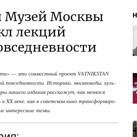
и Музей Москвы
Н
кл лекций
повседневности
но­сти» — это сов­мест­ный про­ект VATNIKSTAN
ой повсе­днев­но­сти. Исто­ри­ки, моск­во­ве­ды, куль­
о­ры наше­го изда­ния рас­ска­жут, как менял­ся
в в XX веке, как в совет­ском кино транс­фор­ми­ро­
гие инте­рес­ные темы.
рия: