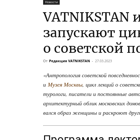
Новости
VATNIKSTAN 
запускают ци
о советской 
От
Редакция VATNIKSTAN
-
27.03.2023
«Антро­по­ло­гия совет­ской повсе­днев­
и
Музея Моск­вы
, цикл лек­ций о совет­ск
ту­ро­ло­ги, писа­те­ли и посто­ян­ные авт
архи­тек­тур­ный облик мос­ков­ских домо
вал­ся образ жен­щи­ны и рас­кро­ют дру­
Программа лекто