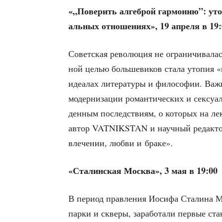
«„Пове­рить алгеб­рой гар­мо­нию”: уто­
аль­ных отно­ше­ни­ях», 19 апре­ля в 19
Совет­ская рево­лю­ция не огра­ни­чи­ва­лас
ной целью боль­ше­ви­ков ста­ла уто­пия «
иде­а­лах лите­ра­ту­ры и фило­со­фии. Ва
модер­ни­за­ции роман­ти­че­ских и сек­су­
ден­ным послед­стви­ям, о кото­рых на лек
автор VATNIKSTAN и науч­ный редак­тор 
вле­че­нии, люб­ви и браке».
«Ста­лин­ская Москва», 3 мая в 19:00
В пери­од прав­ле­ния Иоси­фа Ста­ли­на
пар­ки и скве­ры, зара­бо­та­ли пер­вые стан