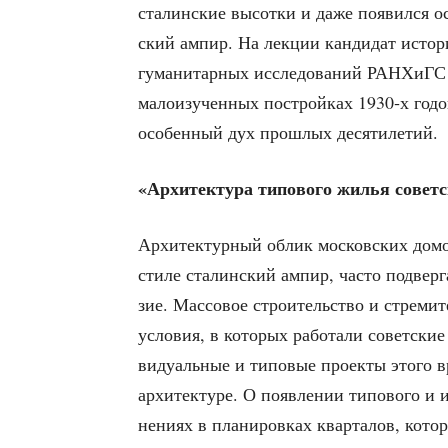
ста­лин­ские высот­ки и даже появил­ся ос
ский ампир. На лек­ции кан­ди­дат исто­ри
гума­ни­тар­ных иссле­до­ва­ний РАН­ХиГС 
мало­изу­чен­ных построй­ках 1930‑х годо
осо­бен­ный дух про­шлых десятилетий.
«Архи­тек­ту­ра типо­во­го жилья совет
Архи­тек­тур­ный облик мос­ков­ских домо
сти­ле ста­лин­ский ампир, часто под­вер­га
зие. Мас­со­вое стро­и­тель­ство и стре­м
усло­вия, в кото­рых рабо­та­ли совет­ски
ви­ду­аль­ные и типо­вые про­ек­ты это­го в
архи­тек­ту­ре. О появ­ле­нии типо­во­го и 
не­ни­ях в пла­ни­ров­ках квар­та­лов, кото