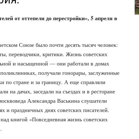
­лей от отте­пе­ли до пере­строй­ки», 5 апре­ля в
овет­ском Сою­зе было почти десять тысяч чело­век:
и­сты, пере­вод­чи­ки, кри­ти­ки. Жизнь совет­ских
ель­ной и насы­щен­ной — они рабо­та­ли в домах
 поли­кли­ни­ках, полу­ча­ли гоно­ра­ры, заслу­жен­ные
­ки по стране и за гра­ни­цу. А еще справ­ля­ли
а­ли на дачах, засе­да­ли на съез­дах и в ресто­ране
оск­во­ве­да Алек­сандра Вась­ки­на слу­ша­те­ли
нях и празд­нич­ных днях совет­ских писа­те­лей.
е над кни­гой «
Повсе­днев­ная жизнь совет­ских
»
.