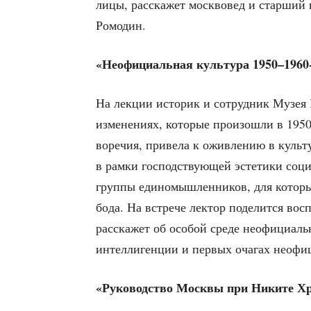
ли­цы, рас­ска­жет моск­во­вед и стар­ш
Ромодин.
«Неофи­ци­аль­ная куль­ту­ра 1950–1960
На лек­ции исто­рик и сотруд­ник Музея М
изме­не­ни­ях, кото­рые про­изо­шли в 195
во­ре­чия, при­ве­ла к ожив­ле­нию в куль­т
в рам­ки гос­под­ству­ю­щей эсте­ти­ки соци­а
груп­пы еди­но­мыш­лен­ни­ков, для кото­ры
бо­да. На встре­че лек­тор поде­лит­ся вос­п
рас­ска­жет об осо­бой сре­де неофи­ци­аль
интел­ли­ген­ции и пер­вых оча­гах неофи
«Руко­вод­ство Моск­вы при Ники­те Хру