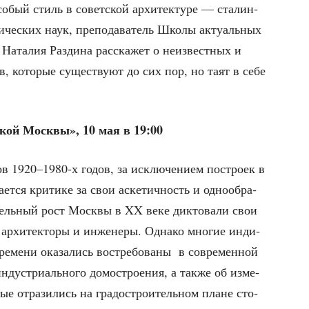
о­бый стиль в совет­ской архи­тек­ту­ре — ста­лин­
­че­ских наук, пре­по­да­ва­тель Шко­лы акту­аль­ных
Ната­лия Раз­ди­на рас­ска­жет о неиз­вест­ных и
в, кото­рые суще­ству­ют до сих пор, но таят в себе
­ской Моск­вы», 10 мая в 19:00
в 1920–1980‑х годов, за исклю­че­ни­ем постро­ек в
­ет­ся кри­ти­ке за свои аске­тич­ность и одно­об­ра­
и­тель­ный рост Моск­вы в XX веке дик­то­ва­ли свои
е архи­тек­то­ры и инже­не­ры. Одна­ко мно­гие инди­
ре­ме­ни ока­за­лись вос­тре­бо­ва­ны
в совре­мен­ной
инду­стри­аль­но­го домо­стро­е­ния, а так­же об изме­
­рые отра­зи­лись на гра­до­стро­и­тель­ном плане сто­