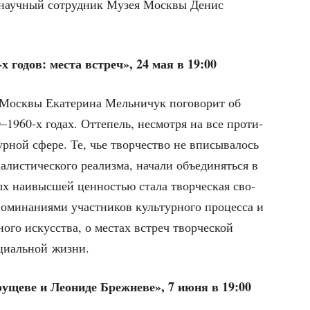
ий науч­ный сотруд­ник Музея Моск­вы Денис
‑х годов: места встреч», 24 мая в 19:00
оск­вы Ека­те­ри­на Мель­ни­чук пого­во­рит об
0–1960‑х годах. Отте­пель, несмот­ря на все про­ти­
ур­ной сфе­ре. Те, чье твор­че­ство не впи­сы­ва­лось
­ли­сти­че­ско­го реа­лиз­ма, нача­ли объ­еди­нять­ся в
х наи­выс­шей цен­но­стью ста­ла твор­че­ская сво­
о­ми­на­ни­я­ми участ­ни­ков куль­тур­но­го про­цес­са и
­но­го искус­ства, о местах встреч твор­че­ской
­ци­аль­ной жизни.
­ще­ве и Лео­ни­де Бреж­не­ве», 7 июня в 19:00