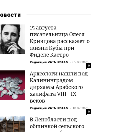
овости
15 августа
писательница Олеся
Кривцова расскажет о
жизни Кубы при
Фиделе Кастро
Редакция VATNIKSTAN
-
05.08.2026
0
Археологи нашли под
Калининградом
дирхамы Арабского
халифата VIII–IX
веков
Редакция VATNIKSTAN
-
10.07.2026
0
В Ленобласти под
обшивкой сельского