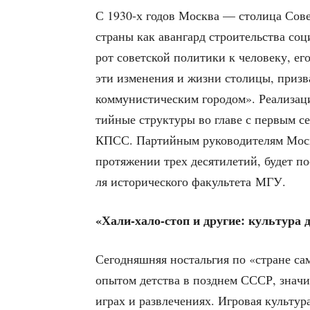
С 1930‑х годов Москва — сто­ли­ца Совет­
стра­ны как аван­гард стро­и­тель­ства соц
рот совет­ской поли­ти­ки к чело­ве­ку, ег
эти изме­не­ния и жиз­ни сто­ли­цы, при­
ком­му­ни­сти­че­ским горо­дом». Реа­ли­за­
тий­ные струк­ту­ры во гла­ве с пер­вым сек­
КПСС. Пар­тий­ным руко­во­ди­те­лям Моск
про­тя­же­нии трех деся­ти­ле­тий, будет по
ля исто­ри­че­ско­го факуль­те­та МГУ.
«Хали-хало-стоп и дру­гие: куль­ту­ра
Сего­дняш­няя носталь­гия по «стране само­
опы­том дет­ства в позд­нем СССР, зна­чи­
играх и раз­вле­че­ни­ях. Игро­вая куль­ту­