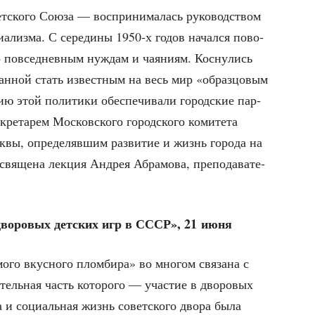
ско­го Сою­за — вос­при­ни­ма­лась руко­вод­ством
и­а­лиз­ма. С сере­ди­ны 1950‑х годов начал­ся пово­
о повсе­днев­ным нуж­дам и чая­ни­ям. Кос­ну­лись
зван­ной стать извест­ным на весь мир «образ­цо­вым
цию этой поли­ти­ки обес­пе­чи­ва­ли город­ские пар­
ре­та­рем Мос­ков­ско­го город­ско­го коми­те­та
­вы, опре­де­ляв­шим раз­ви­тие и жизнь горо­да на
свя­ще­на лек­ция Андрея Абра­мо­ва, пре­по­да­ва­те­
 дво­ро­вых дет­ских игр в СССР», 21 июня
го вкус­но­го плом­би­ра» во мно­гом свя­за­на с
тель­ная часть кото­ро­го — уча­стие в дво­ро­вых
ра и соци­аль­ная жизнь совет­ско­го дво­ра была