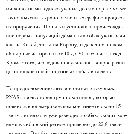
ми живот­ны­ми, одна­ко учё­ные до сих пор не могут
точ­но выяс­нить хро­но­ло­гию и гео­гра­фию про­цес­са
их при­ру­че­ния. Попыт­ки уста­но­вить про­ис­хож­де­
ние пер­вых попу­ля­ций домаш­них собак ука­зы­ва­ли
как на Китай, так и на Евро­пу, и дава­ли слиш­ком
обшир­ные дати­ров­ки от 10 до 30 тысяч лет назад.
Кро­ме это­го, иссле­до­ва­ния услож­нял вопрос раз­ни­
цы остан­ков плей­сто­це­но­вых собак и волков.
По пред­по­ло­же­нию авто­ров ста­тьи из жур­на­ла
PNAS, предыс­то­рия групп охот­ни­ков, кото­рые
появи­лись на аме­ри­кан­ском кон­ти­нен­те око­ло 15
тысяч лет назад и уже раз­во­ди­ли собак, ухо­дит кор­
ня­ми в сибир­ский реги­он при­мер­но до 22,8 тысяч
лет назад. Это был пери­од мак­си­му­ма послед­не­го