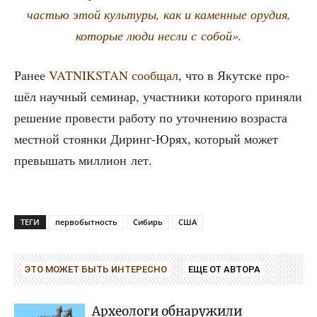
частью этой куль­ту­ры, как и камен­ные ору­дия,
кото­рые люди нес­ли с собой».
Ранее
VATNIKSTAN сооб­щал
, что в Якут­ске про­
шёл науч­ный семи­нар, участ­ни­ки кото­ро­го при­ня­ли
реше­ние про­ве­сти рабо­ту по уточ­не­нию воз­рас­та
мест­ной сто­ян­ки Диринг-Юрях, кото­рый может
пре­вы­шать мил­ли­он лет.
ТЕГИ
первобытность
Сибирь
США
ЭТО МОЖЕТ БЫТЬ ИНТЕРЕСНО
ЕЩЕ ОТ АВТОРА
Археологи обнаружили