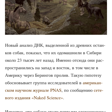
Новый ана­лиз ДНК, выде­лен­ной из древ­них остан­
ков собак, пока­зал, что их одо­маш­ни­ли в Сиби­ри
око­ло 23 тысяч лет назад. Имен­но отсю­да они рас­
про­стра­ни­лись на запад и восток, в том чис­ле в
Аме­ри­ку через Берин­гов про­лив. Такую гипо­те­зу
обос­но­вы­ва­ет груп­па иссле­до­ва­те­лей в
аме­ри­кан­
ском науч­ном жур­на­ле PNAS
, по сооб­ще­нию
сете­
во­го изда­ния «Naked Science»
.
Извест­но, что соба­ки ста­ли пер­вы­ми одо­маш­нен­ны­