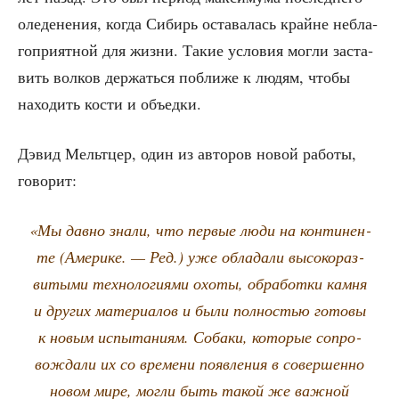
оле­де­не­ния, когда Сибирь оста­ва­лась крайне небла­
го­при­ят­ной для жиз­ни. Такие усло­вия мог­ли заста­
вить вол­ков дер­жать­ся побли­же к людям, что­бы
нахо­дить кости и объедки.
Дэвид Мельт­цер, один из авто­ров новой рабо­ты,
говорит:
«Мы дав­но зна­ли, что пер­вые люди на кон­ти­нен­
те (Аме­ри­ке. — Ред.) уже обла­да­ли высо­ко­раз­
ви­ты­ми тех­но­ло­ги­я­ми охо­ты, обра­бот­ки кам­ня
и дру­гих мате­ри­а­лов и были пол­но­стью гото­вы
к новым испы­та­ни­ям. Соба­ки, кото­рые сопро­
вож­да­ли их со вре­ме­ни появ­ле­ния в совер­шен­но
новом мире, мог­ли быть такой же важ­ной