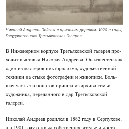
Нико­лай Андре­ев. Пей­заж с оди­но­ким дере­вом. 1920‑е годы,
Госу­дар­ствен­ная Тре­тья­ков­ская Галерея.
В Инже­нер­ном кор­пу­се Тре­тья­ков­ской гале­рея про­
хо­дит выстав­ка Нико­лая Андре­ева. Он изве­стен как
один из масте­ров пик­то­ра­лиз­ма, худо­же­ствен­ной
тех­ни­ки на сты­ке фото­гра­фии и живо­пи­си. Боль­
шая часть экс­по­на­тов при­шла из архи­ва семьи
худож­ни­ка, пере­дан­но­го в дар Тре­тья­ков­ской
галереи.
Нико­лай Андре­ев родил­ся в 1882 году в Сер­пу­хо­ве,
а в 1901 году открыл соб­ствен­ное ате­лье и доста­