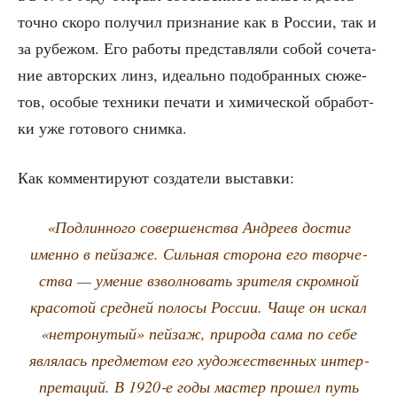
точ­но ско­ро полу­чил при­зна­ние как в Рос­сии, так и
за рубе­жом. Его рабо­ты пред­став­ля­ли собой соче­та­
ние автор­ских линз, иде­аль­но подо­бран­ных сюже­
тов, осо­бые тех­ни­ки печа­ти и хими­че­ской обра­бот­
ки уже гото­во­го снимка.
Как ком­мен­ти­ру­ют созда­те­ли выставки:
«Под­лин­но­го совер­шен­ства Андре­ев достиг
имен­но в пей­за­же. Силь­ная сто­ро­на его твор­че­
ства — уме­ние взвол­но­вать зри­те­ля скром­ной
кра­со­той сред­ней поло­сы Рос­сии. Чаще он искал
«нетро­ну­тый» пей­заж, при­ро­да сама по себе
явля­лась пред­ме­том его худо­же­ствен­ных интер­
пре­та­ций. В 1920‑е годы мастер про­шел путь