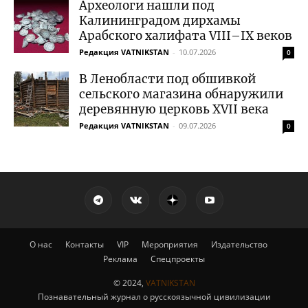
Археологи нашли под
Калининградом дирхамы
Арабского халифата VIII–IX веков
Редакция VATNIKSTAN
-
10.07.2026
0
В Ленобласти под обшивкой
сельского магазина обнаружили
деревянную церковь XVII века
Редакция VATNIKSTAN
-
09.07.2026
0
О нас
Контакты
VIP
Мероприятия
Издательство
Реклама
Спецпроекты
© 2024,
VATNIKSTAN
Познавательный журнал о русскоязычной цивилизации