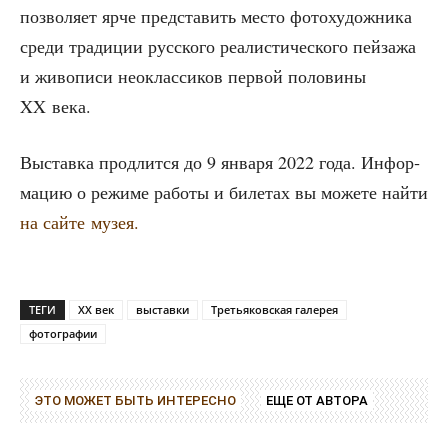
поз­во­ля­ет ярче пред­ста­вить место фото­ху­дож­ни­ка
сре­ди тра­ди­ции рус­ско­го реа­ли­сти­че­ско­го пей­за­жа
и живо­пи­си нео­клас­си­ков пер­вой поло­ви­ны
XX века.
Выстав­ка про­длит­ся до 9 янва­ря 2022 года. Инфор­
ма­цию о режи­ме рабо­ты и биле­тах вы може­те най­ти
на сай­те музея.
ТЕГИ
XX век
выставки
Третьяковская галерея
фотографии
ЭТО МОЖЕТ БЫТЬ ИНТЕРЕСНО
ЕЩЕ ОТ АВТОРА