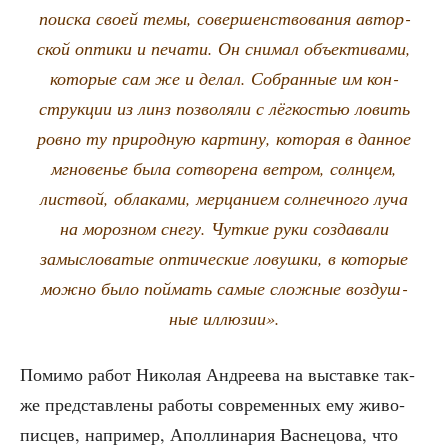
поис­ка сво­ей темы, совер­шен­ство­ва­ния автор­
ской опти­ки и печа­ти. Он сни­мал объ­ек­ти­ва­ми,
кото­рые сам же и делал. Собран­ные им кон­
струк­ции из линз поз­во­ля­ли с лёг­ко­стью ловить
ров­но ту при­род­ную кар­ти­ну, кото­рая в дан­ное
мгно­ве­нье была сотво­ре­на вет­ром, солн­цем,
лист­вой, обла­ка­ми, мер­ца­ни­ем сол­неч­но­го луча
на мороз­ном сне­гу. Чут­кие руки созда­ва­ли
замыс­ло­ва­тые опти­че­ские ловуш­ки, в кото­рые
мож­но было пой­мать самые слож­ные воз­душ­
ные иллюзии».
Поми­мо работ Нико­лая Андре­ева на выстав­ке так­
же пред­став­ле­ны рабо­ты совре­мен­ных ему живо­
пис­цев, напри­мер, Апол­ли­на­рия Вас­не­цо­ва, что