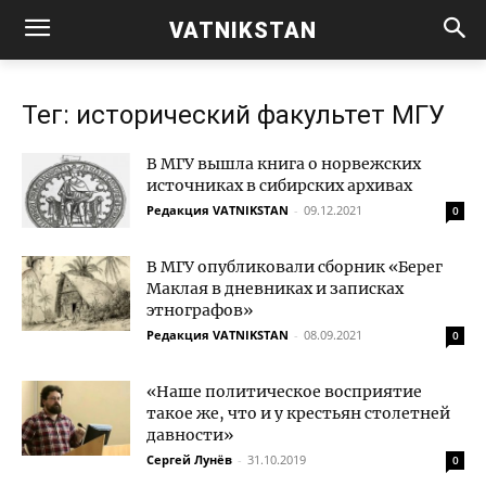
VATNIKSTAN
Тег: исторический факультет МГУ
В МГУ вышла книга о норвежских
источниках в сибирских архивах
Редакция VATNIKSTAN
-
09.12.2021
0
В МГУ опубликовали сборник «Берег
Маклая в дневниках и записках
этнографов»
Редакция VATNIKSTAN
-
08.09.2021
0
«Наше политическое восприятие
такое же, что и у крестьян столетней
давности»
Сергей Лунёв
-
31.10.2019
0