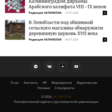
Калининградом дирхамы
Арабского халифата VIII–IX веков
Редакция VATNIKSTAN
-
10.07.2026
0
В Ленобласти под обшивкой
сельского магазина обнаружили
деревянную церковь XVII века
Редакция VATNIKSTAN
-
09.07.2026
0
О нас
Контакты
VIP
Мероприятия
Издательство
Реклама
Спецпроекты
© 2024,
VATNIKSTAN
Познавательный журнал о русскоязычной цивилизации