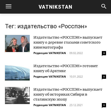
VATNIKSTAN
Тег: издательство «Росспэн»
Издательство «РОССПЭН» выпускает
книгу о деревне глазами советского
кинематографа
Редакция VATNIKSTAN
-
09.02.2022
0
Издательство «РОССПЭН» готовит
книгу об Арктике
Редакция VATNIKSTAN
-
10.01.2022
0
Издательство «РОССПЭН» выпускает
книгу об историках Сибири в
сталинскую эпоху
Редакция VATNIKSTAN
-
23.12.2021
0