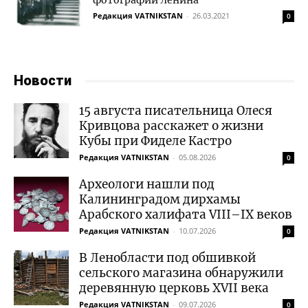
фотографий Ленина
Редакция VATNIKSTAN
-
26.03.2021
0
Новости
15 августа писательница Олеся
Кривцова расскажет о жизни
Кубы при Фиделе Кастро
Редакция VATNIKSTAN
-
05.08.2026
0
Археологи нашли под
Калининградом дирхамы
Арабского халифата VIII–IX веков
Редакция VATNIKSTAN
-
10.07.2026
0
В Ленобласти под обшивкой
сельского магазина обнаружили
деревянную церковь XVII века
Редакция VATNIKSTAN
-
09.07.2026
0