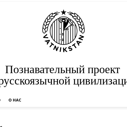
Познавательный проект
 русскоязычной цивилизац
О
О НАС