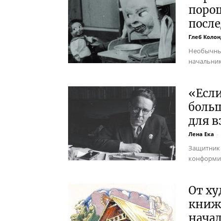
поро
после
Глеб Колон
Необычные
начальник
«Если
боль
для в
Лена Ека
-
Защитник 
конформи
От ху
книж
начал