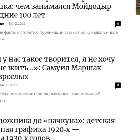
шка: чем занимался Мойдодыр
дние 100 лет
до
-
18.12.2023
0
 факты к столетию публикации сказки про «умывальников
а».
 у нас такое творится, я не хочу
ше жить…»: Самуил Маршак
зрослых
04.05.2022
0
беспризорников и опальных коллег или типичный
ст?
дожника до «пачкуна»: детская
ная графика 1920‑х —
а 1930‑х годов