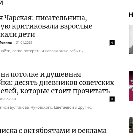
й
Н
 Чарская: писательница,
рую критиковали взрослые
жали дети
Мокина
-
31.01.2025
0
 найти, легко потерять и невозможно забыть.
на потолке и душевная
ка: десять дневников советских
елей, которые стоит прочитать
05.02.2024
0
писи Булгакова, Чуковского, Цветаевой и других.
иска с октябрятами и реклама