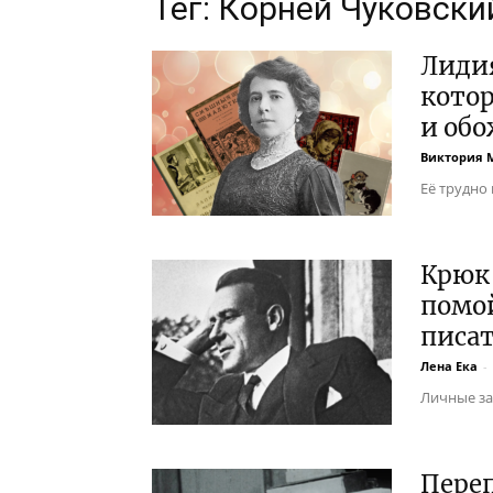
Тег: Корней Чуковски
Лидия
кото
и обо
Виктория 
Её трудно
Крюк 
помой
писат
Лена Ека
-
Личные за
Переп