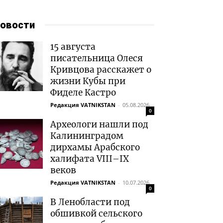
овости
15 августа
писательница Олеся
Кривцова расскажет о
жизни Кубы при
Фиделе Кастро
Редакция VATNIKSTAN
-
05.08.2026
0
Археологи нашли под
Калининградом
дирхамы Арабского
халифата VIII–IX
веков
Редакция VATNIKSTAN
-
10.07.2026
0
В Ленобласти под
обшивкой сельского