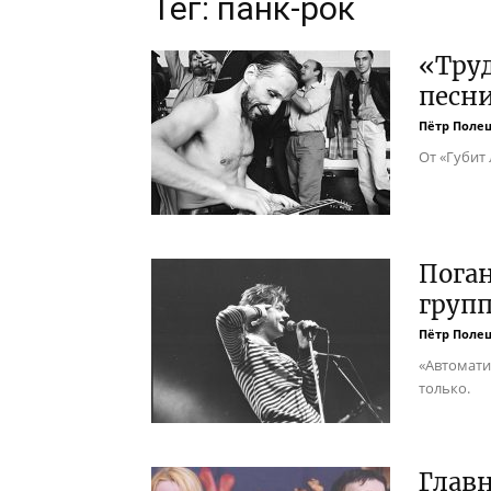
Тег: панк-рок
«Труд
песни
Пётр Поле
От «Губит 
Поган
групп
Пётр Поле
«Автомати
только.
Глав