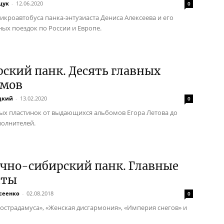
щук
-
12.06.2020
0
икроавтобуса панка-энтузиаста Дениса Алексеева и его
ых поездок по России и Европе.
ский панк. Десять главных
омов
цкий
-
13.02.2020
0
ых пластинок от выдающихся альбомов Егора Летова до
полнителей.
очно-сибирский панк. Главные
сты
сеенко
-
02.08.2018
0
острадамуса», «Женская дисгармония», «Империя снегов» и