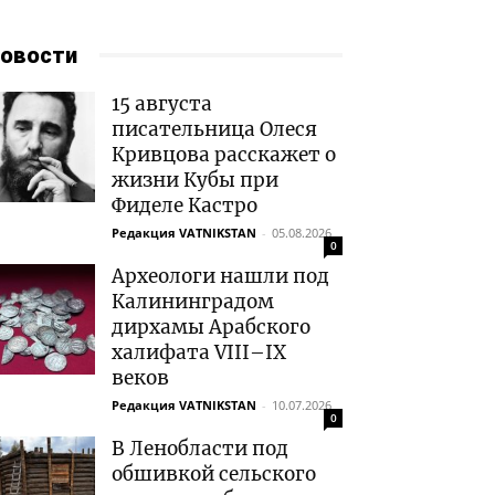
овости
15 августа
писательница Олеся
Кривцова расскажет о
жизни Кубы при
Фиделе Кастро
Редакция VATNIKSTAN
-
05.08.2026
0
Археологи нашли под
Калининградом
дирхамы Арабского
халифата VIII–IX
веков
Редакция VATNIKSTAN
-
10.07.2026
0
В Ленобласти под
обшивкой сельского