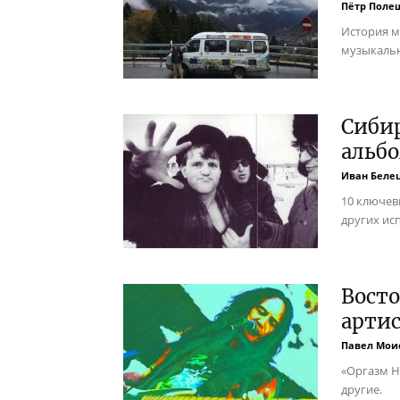
Пётр Поле
История м
музыкальн
Сибир
альб
Иван Беле
10 ключев
других ис
Вост
арти
Павел Мои
«Оргазм Н
другие.