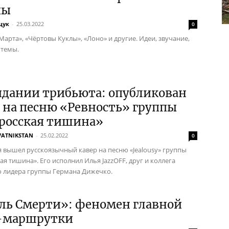
пы
щук
-
25.03.2022
0
Марта», «Чёртовы Куклы», «Лоно» и другие. Идеи, звучание,
 темы.
идании трибьюта: опубликован
 на песню «Ревность» группы
росская тишина»
VATNIKSTAN
-
25.02.2022
0
я вышел русскоязычный кавер на песню «Jealousy» группы
я тишина». Его исполнил Илья JazzOFF, друг и коллега
 лидера группы Германа Дижечко.
ль Смерти»: феномен главной
-маршрутки