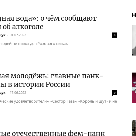
Н
ная вода»: о чём сообщают
 об алкоголе
щук
-
01.07.2022
0
людей не пиво» до «Розового вина».
ая молодёжь: главные панк-
ы в истории России
щук
-
17.06.2022
0
ческие удовлетворители», «Сектор Газа», «Король и шут» и не
ные отечественные фем-панк