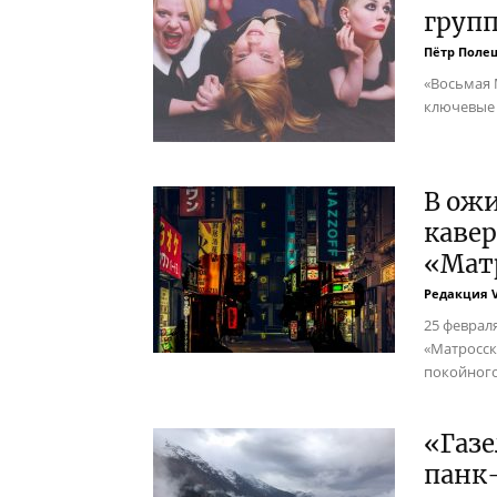
груп
Пётр Поле
«Восьмая 
ключевые
В ож
кавер
«Мат
Редакция 
25 феврал
«Матросска
покойного
«Газе
панк