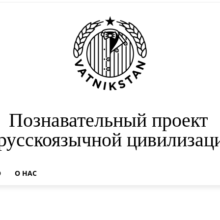
Познавательный проект
 русскоязычной цивилизац
О
О НАС