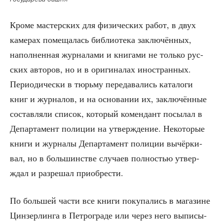
Кро­ме мастер­ских для физи­че­ских работ, в двух
каме­рах поме­ща­лась биб­лио­те­ка заклю­чён­ных,
напол­нен­ная жур­на­ла­ми и кни­га­ми не толь­ко рус­
ских авто­ров, но и в ори­ги­на­лах ино­стран­ных.
Пери­о­ди­че­ски в тюрь­му пере­да­ва­лись ката­ло­ги
книг и жур­на­лов, и на осно­ва­нии их, заклю­чён­ные
состав­ля­ли спи­сок, кото­рый комен­дант посы­лал в
Депар­та­мент поли­ции на утвер­жде­ние. Неко­то­рые
кни­ги и жур­на­лы Депар­та­мент поли­ции вычёр­ки­
вал, но в боль­шин­стве слу­ча­ев пол­но­стью утвер­
ждал и раз­ре­шал приобрести.
По боль­шей части все кни­ги поку­па­лись в мага­зине
Цин­зер­лин­га в Пет­ро­гра­де или через него выпи­сы­