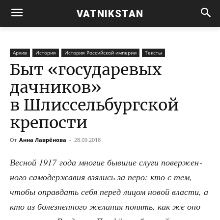
VATNIKSTAN
Архив
История
История Российской империи
Тексты
Быт «государевых
дачников»
в Шлиссельбургской
крепости
От
Анна Лаврёнова
-
28.09.2018
Вес­ной 1917 года мно­гие быв­шие слу­ги повер­жен­
но­го само­дер­жа­вия взя­лись за перо: кто с тем,
что­бы оправ­дать себя перед лицом новой вла­сти, а
кто из болез­нен­но­го жела­ния понять, как же оно