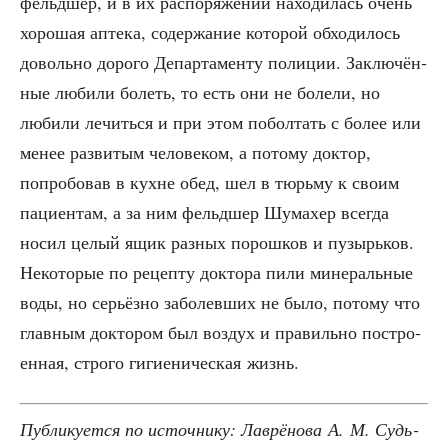
фельд­шер, и в их рас­по­ря­же­нии нахо­ди­лась очень
хоро­шая апте­ка, содер­жа­ние кото­рой обхо­ди­лось
доволь­но доро­го Депар­та­мен­ту поли­ции. Заклю­чён­
ные люби­ли болеть, то есть они не боле­ли, но
люби­ли лечить­ся и при этом побол­тать с более или
менее раз­ви­тым чело­ве­ком, а пото­му док­тор,
попро­бо­вав в кухне обед, шел в тюрь­му к сво­им
паци­ен­там, а за ним фельд­шер Шума­хер все­гда
носил целый ящик раз­ных порош­ков и пузырь­ков.
Неко­то­рые по рецеп­ту док­то­ра пили мине­раль­ные
воды, но серьёз­но забо­лев­ших не было, пото­му что
глав­ным док­то­ром был воз­дух и пра­виль­но постро­
ен­ная, стро­го гиги­е­ни­че­ская жизнь.
Пуб­ли­ку­ет­ся по источ­ни­ку: Лав­рё­но­ва А. М. Судь­