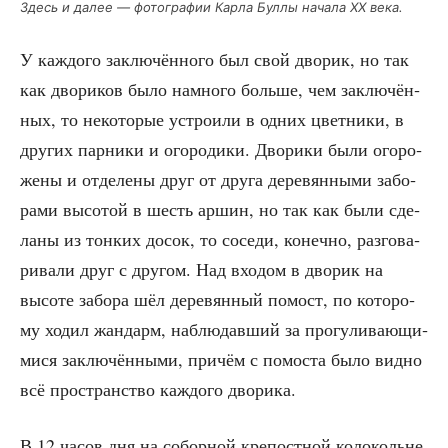
Здесь и далее — фото­гра­фии Кар­ла Бул­лы нача­ла XX века.
У каж­до­го заклю­чён­но­го был свой дво­рик, но так
как дво­ри­ков было намно­го боль­ше, чем заклю­чён­
ных, то неко­то­рые устро­и­ли в одних цвет­ни­ки, в
дру­гих пар­ни­ки и ого­ро­ди­ки. Дво­ри­ки были ого­ро­
же­ны и отде­ле­ны друг от дру­га дере­вян­ны­ми забо­
ра­ми высо­той в шесть аршин, но так как были сде­
ла­ны из тон­ких досок, то сосе­ди, конеч­но, раз­го­ва­
ри­ва­ли друг с дру­гом. Над вхо­дом в дво­рик на
высо­те забо­ра шёл дере­вян­ный помост, по кото­ро­
му ходил жан­дарм, наблю­дав­ший за про­гу­ли­ва­ю­щи­
ми­ся заклю­чён­ны­ми, при­чём с помо­ста было вид­но
всё про­стран­ство каж­до­го дворика.
В 12 часов дня на собор­ной кре­пост­ной коло­кольне