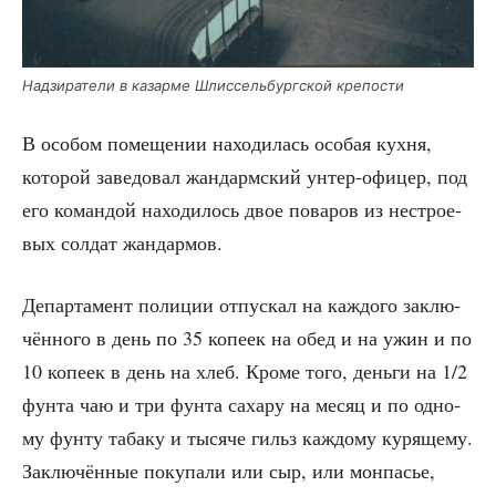
Над­зи­ра­те­ли в казар­ме Шлис­сель­бург­ской крепости
В осо­бом поме­ще­нии нахо­ди­лась осо­бая кух­ня,
кото­рой заве­до­вал жан­дарм­ский унтер-офи­цер, под
его коман­дой нахо­ди­лось двое пова­ров из нестро­е­
вых сол­дат жандармов.
Депар­та­мент поли­ции отпус­кал на каж­до­го заклю­
чён­но­го в день по 35 копе­ек на обед и на ужин и по
10 копе­ек в день на хлеб. Кро­ме того, день­ги на 1/2
фун­та чаю и три фун­та саха­ру на месяц и по одно­
му фун­ту таба­ку и тыся­че гильз каж­до­му куря­ще­му.
Заклю­чён­ные поку­па­ли или сыр, или мон­па­сье,