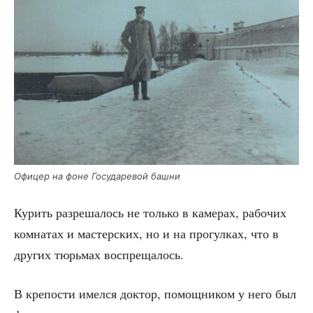
Офи­цер на фоне Госу­да­ре­вой башни
Курить раз­ре­ша­лось не толь­ко в каме­рах, рабо­чих
ком­на­тах и мастер­ских, но и на про­гул­ках, что в
дру­гих тюрь­мах воспрещалось.
В кре­по­сти имел­ся док­тор, помощ­ни­ком у него был