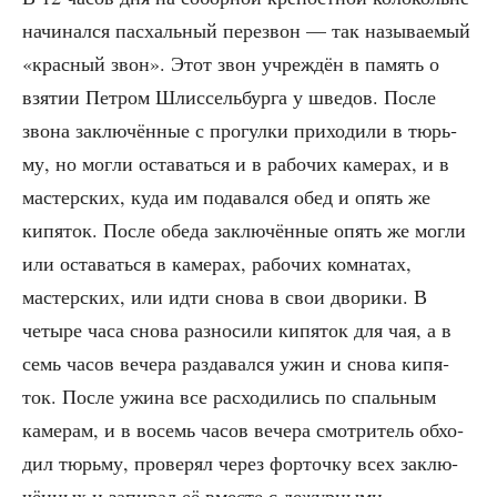
начи­нал­ся пас­халь­ный пере­звон — так назы­ва­е­мый
«крас­ный звон». Этот звон учре­ждён в память о
взя­тии Пет­ром Шлис­сель­бур­га у шве­дов. После
зво­на заклю­чён­ные с про­гул­ки при­хо­ди­ли в тюрь­
му, но мог­ли оста­вать­ся и в рабо­чих каме­рах, и в
мастер­ских, куда им пода­вал­ся обед и опять же
кипя­ток. После обе­да заклю­чён­ные опять же мог­ли
или оста­вать­ся в каме­рах, рабо­чих ком­на­тах,
мастер­ских, или идти сно­ва в свои дво­ри­ки. В
четы­ре часа сно­ва раз­но­си­ли кипя­ток для чая, а в
семь часов вече­ра раз­да­вал­ся ужин и сно­ва кипя­
ток. После ужи­на все рас­хо­ди­лись по спаль­ным
каме­рам, и в восемь часов вече­ра смот­ри­тель обхо­
дил тюрь­му, про­ве­рял через фор­точ­ку всех заклю­
чён­ных и запи­рал её вме­сте с дежур­ны­ми