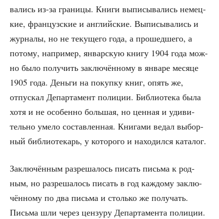
ва­лись из-за гра­ни­цы. Кни­ги выпи­сы­ва­лись немец­
кие, фран­цуз­ские и англий­ские. Выпи­сы­ва­лись и
жур­на­лы, но не теку­ще­го года, а про­шед­ше­го, а
пото­му, напри­мер, январ­скую кни­гу 1904 года мож­
но было полу­чить заклю­чён­но­му в янва­ре меся­це
1905 года. День­ги на покуп­ку книг, опять же,
отпус­кал Депар­та­мент поли­ции. Биб­лио­те­ка была
хотя и не осо­бен­но боль­шая, но цен­ная и уди­ви­
тель­но уме­ло состав­лен­ная. Кни­га­ми ведал выбор­
ный биб­лио­те­карь, у кото­ро­го и нахо­дил­ся каталог.
Заклю­чён­ным раз­ре­ша­лось писать пись­ма к род­
ным, но раз­ре­ша­лось писать в год каж­до­му заклю­
чён­но­му по два пись­ма и столь­ко же полу­чать.
Пись­ма шли через цен­зу­ру Депар­та­мен­та поли­ции.