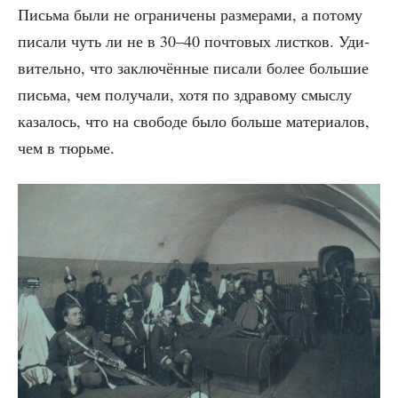
Пись­ма были не огра­ни­че­ны раз­ме­ра­ми, а пото­му
писа­ли чуть ли не в 30–40 поч­то­вых лист­ков. Уди­
ви­тель­но, что заклю­чён­ные писа­ли более боль­шие
пись­ма, чем полу­ча­ли, хотя по здра­во­му смыс­лу
каза­лось, что на сво­бо­де было боль­ше мате­ри­а­лов,
чем в тюрьме.