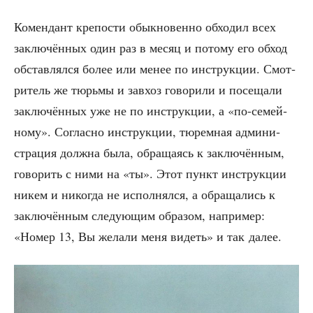
Комен­дант кре­по­сти обык­но­вен­но обхо­дил всех
заклю­чён­ных один раз в месяц и пото­му его обход
обстав­лял­ся более или менее по инструк­ции. Смот­
ри­тель же тюрь­мы и зав­хоз гово­ри­ли и посе­ща­ли
заклю­чён­ных уже не по инструк­ции, а «по-семей­
но­му». Соглас­но инструк­ции, тюрем­ная адми­ни­
стра­ция долж­на была, обра­ща­ясь к заклю­чён­ным,
гово­рить с ними на «ты». Этот пункт инструк­ции
никем и нико­гда не испол­нял­ся, а обра­ща­лись к
заклю­чён­ным сле­ду­ю­щим обра­зом, напри­мер:
«Номер 13, Вы жела­ли меня видеть» и так далее.