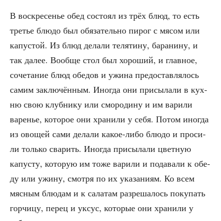
В вос­кре­се­нье обед состо­ял из трёх блюд, то есть
тре­тье блю­до был обя­за­тель­но пирог с мясом или
капу­стой. Из блюд дела­ли теля­ти­ну, бара­ни­ну, и
так далее. Вооб­ще стол был хоро­ший, и глав­ное,
соче­та­ние блюд обе­дов и ужи­на предо­став­ля­лось
самим заклю­чён­ным. Ино­гда они при­сы­ла­ли в кух­
ню свою клуб­ни­ку или смо­ро­ди­ну и им вари­ли
варе­нье, кото­рое они хра­ни­ли у себя. Потом ино­гда
из ово­щей сами дела­ли какое-либо блю­до и про­си­
ли толь­ко сва­рить. Ино­гда при­сы­ла­ли цвет­ную
капу­сту, кото­рую им тоже вари­ли и пода­ва­ли к обе­
ду или ужи­ну, смот­ря по их ука­за­ни­ям. Ко всем
мяс­ным блю­дам и к сала­там раз­ре­ша­лось поку­пать
гор­чи­цу, перец и уксус, кото­рые они хра­ни­ли у