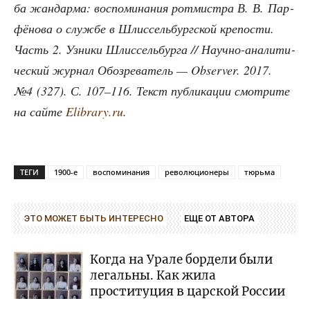
ба жан­дар­ма: вос­по­ми­на­ния рот­мист­ра В. В. Пар­
фё­но­ва о служ­бе в Шлис­сель­бург­ской кре­по­сти.
Часть 2. Узни­ки Шлис­сель­бур­га // Науч­но-ана­ли­ти­
че­ский жур­нал Обо­зре­ва­тель — Observer. 2017.
№4 (327). С. 107–116. Текст пуб­ли­ка­ции смот­ри­те
на сай­те
Elibrary.ru
.
ТЕГИ
1900-е
воспоминания
революционеры
тюрьма
ЭТО МОЖЕТ БЫТЬ ИНТЕРЕСНО
ЕЩЕ ОТ АВТОРА
Когда на Урале бордели были
легальны. Как жила
проституция в царской России