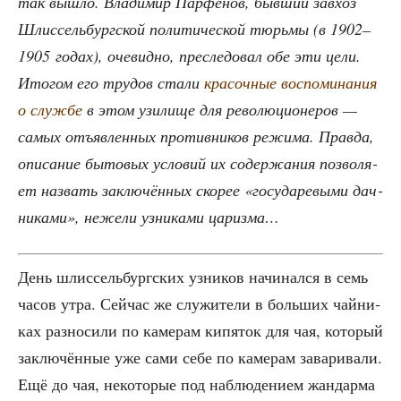
так вышло. Вла­ди­мир Пар­фё­нов, быв­ший зав­хоз
Шлис­сель­бург­ской поли­ти­че­ской тюрь­мы (в 1902–
1905 годах), оче­вид­но, пре­сле­до­вал обе эти цели.
Ито­гом его тру­дов ста­ли
кра­соч­ные вос­по­ми­на­ния
о служ­бе
в этом узи­ли­ще для рево­лю­ци­о­не­ров —
самых отъ­яв­лен­ных про­тив­ни­ков режи­ма. Прав­да,
опи­са­ние быто­вых усло­вий их содер­жа­ния поз­во­ля­
ет назвать заклю­чён­ных ско­рее «госу­да­ре­вы­ми дач­
ни­ка­ми», неже­ли узни­ка­ми царизма…
День шлис­сель­бург­ских узни­ков начи­нал­ся в семь
часов утра. Сей­час же слу­жи­те­ли в боль­ших чай­ни­
ках раз­но­си­ли по каме­рам кипя­ток для чая, кото­рый
заклю­чён­ные уже сами себе по каме­рам зава­ри­ва­ли.
Ещё до чая, неко­то­рые под наблю­де­ни­ем жан­дар­ма