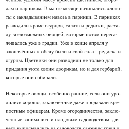
дам и пар­ни­кам. В мар­те меся­це начи­на­лись хло­по­
ты с закла­ды­ва­ни­ем наво­за в пар­ни­ки. В пар­ни­ках
раз­во­ди­ли кро­ме огур­цов, сала­та и редис­ки, рас­са­
ду все­воз­мож­ных ово­щей, кото­рые потом пере­са­
жи­ва­лись уже в гряд­ки. Уже в кон­це апре­ля у
заклю­чён­ных к обе­ду были и свой салат, редис­ка и
огур­цы. Цвет­ни­ки они раз­во­ди­ли не толь­ко для
при­да­ния уюта сво­им дво­ри­кам, но и для гер­ба­рий,
кото­рые они собирали.
Неко­то­рые ово­щи, осо­бен­но ран­ние, если они уро­
ди­лись хоро­шо, заклю­чён­ные даже про­да­ва­ли кре­
пост­ным офи­це­рам. Кро­ме ого­род­ни­че­ства, заклю­
чён­ные зани­ма­лись и пло­до­вым садо­вод­ством, для
чего выпи­сы­ва­лись из садо­водств сажен­цы груш и