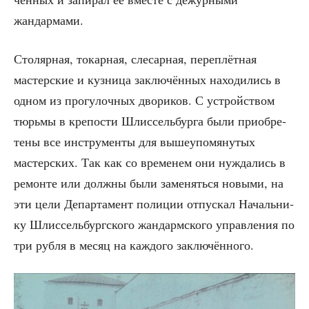
жандармами.
Сто­ляр­ная, токар­ная, сле­сар­ная, пере­плёт­ная
мастер­ские и куз­ни­ца заклю­чён­ных нахо­ди­лись в
одном из про­гу­лоч­ных дво­ри­ков. С устрой­ством
тюрь­мы в кре­по­сти Шлис­сель­бур­га были при­об­ре­
те­ны все инстру­мен­ты для выше­упо­мя­ну­тых
мастер­ских. Так как со вре­ме­нем они нуж­да­лись в
ремон­те или долж­ны были заме­нять­ся новы­ми, на
эти цели Депар­та­мент поли­ции отпус­кал Началь­ни­
ку Шлис­сель­бург­ско­го жан­дарм­ско­го управ­ле­ния по
три руб­ля в месяц на каж­до­го заключённого.