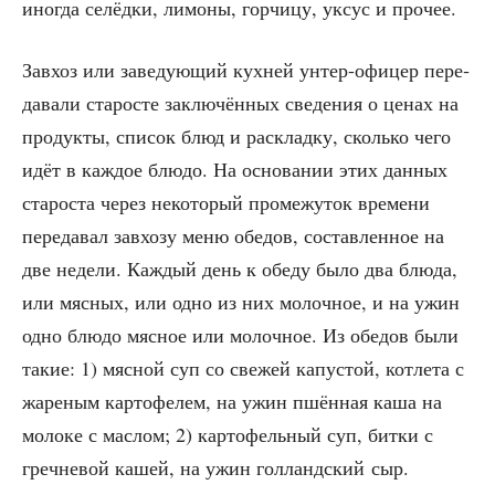
ино­гда селёд­ки, лимо­ны, гор­чи­цу, уксус и прочее.
Зав­хоз или заве­ду­ю­щий кух­ней унтер-офи­цер пере­
да­ва­ли ста­ро­сте заклю­чён­ных све­де­ния о ценах на
про­дук­ты, спи­сок блюд и рас­клад­ку, сколь­ко чего
идёт в каж­дое блю­до. На осно­ва­нии этих дан­ных
ста­ро­ста через неко­то­рый про­ме­жу­ток вре­ме­ни
пере­да­вал зав­хо­зу меню обе­дов, состав­лен­ное на
две неде­ли. Каж­дый день к обе­ду было два блю­да,
или мяс­ных, или одно из них молоч­ное, и на ужин
одно блю­до мяс­ное или молоч­ное. Из обе­дов были
такие: 1) мяс­ной суп со све­жей капу­стой, кот­ле­та с
жаре­ным кар­то­фе­лем, на ужин пшён­ная каша на
моло­ке с мас­лом; 2) кар­то­фель­ный суп, бит­ки с
греч­не­вой кашей, на ужин гол­ланд­ский сыр.