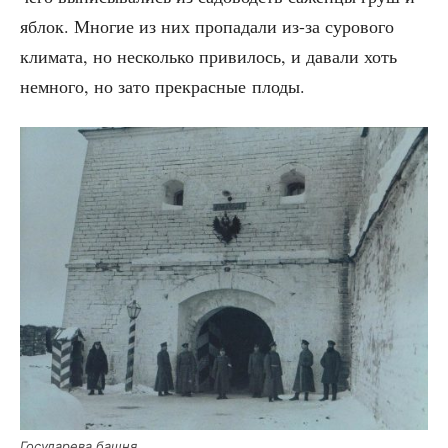
яблок. Мно­гие из них про­па­да­ли из-за суро­во­го
кли­ма­та, но несколь­ко при­ви­лось, и дава­ли хоть
немно­го, но зато пре­крас­ные плоды.
Госу­да­ре­ва башня