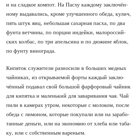
и на слад­кое ком­пот. На Пас­ху каж­до­му заклю­чён­
но­му выда­ва­лись, кро­ме улуч­шен­но­го обе­да, кулич,
пять штук яиц, неболь­шая сахар­ная пас­ха, по два
фун­та вет­чи­ны, по пор­ции индей­ки, мало­рос­сий­
ских кол­бас, по три апель­си­на и по дюжине яблок,
по фун­ту винограда.
Кипя­ток слу­жи­те­ли раз­но­си­ли в боль­ших мед­ных
чай­ни­ках, из откры­ва­е­мой фор­ты каж­дый заклю­
чён­ный пода­вал свой боль­шой фар­фо­ро­вый чай­ник
для кипят­ка и малень­кий для зава­ри­ва­ния чая. Чай
пили в каме­рах утром, неко­то­рые с моло­ком, после
обе­да с лимо­ном, кото­рые поку­па­ли или на зара­бо­
тан­ные день­ги, или на эко­но­мию от хле­ба или таба­
ку, или с соб­ствен­ным вареньем.