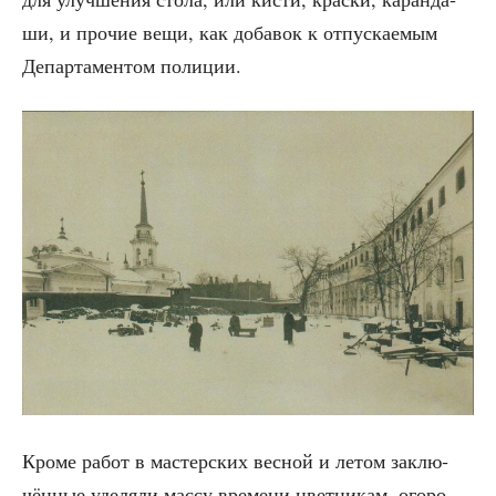
ши, и про­чие вещи, как доба­вок к отпус­ка­е­мым
Депар­та­мен­том полиции.
Кро­ме работ в мастер­ских вес­ной и летом заклю­
чён­ные уде­ля­ли мас­су вре­ме­ни цвет­ни­кам, ого­ро­