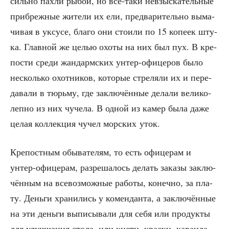
силь­но пах­ли рыбой, но всё-таки невзыс­ка­тель­ные
при­бреж­ные жите­ли их ели, пред­ва­ри­тель­но выма­
чи­вая в уксу­се, бла­го они сто­и­ли по 15 копе­ек шту­
ка. Глав­ной же целью охо­ты на них был пух. В кре­
по­сти сре­ди жан­дарм­ских унтер-офи­це­ров было
несколь­ко охот­ни­ков, кото­рые стре­ля­ли их и пере­
да­ва­ли в тюрь­му, где заклю­чён­ные дела­ли вели­ко­
леп­но из них чуче­ла. В одной из камер была даже
целая кол­лек­ция чучел мор­ских уток.
Кре­пост­ным обы­ва­те­лям, то есть офи­це­рам и
унтер-офи­це­рам, раз­ре­ша­лось делать зака­зы заклю­
чён­ным на все­воз­мож­ные рабо­ты, конеч­но, за пла­
ту. День­ги хра­ни­лись у комен­дан­та, а заклю­чён­ные
на эти день­ги выпи­сы­ва­ли для себя или про­дук­ты
для улуч­ше­ния сто­ла, или кисти, крас­ки, каран­да­