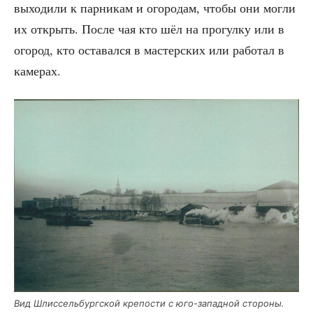
выхо­ди­ли к пар­ни­кам и ого­ро­дам, что­бы они мог­ли
их открыть. После чая кто шёл на про­гул­ку или в
ого­род, кто оста­вал­ся в мастер­ских или рабо­тал в
камерах.
Вид Шлис­сель­бург­ской кре­по­сти с юго-запад­ной сто­ро­ны.