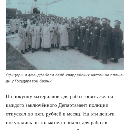
Офи­це­ры и фельд­фе­бе­ли лейб-гвар­дей­ских частей на пло­ща­
ди у Госу­да­ре­вой башни
На покуп­ку мате­ри­а­лов для работ, опять же, на
каж­до­го заклю­чён­но­го Депар­та­мент поли­ции
отпус­кал по пять руб­лей в месяц. На эти день­ги
поку­па­лись не толь­ко мате­ри­а­лы для работ в