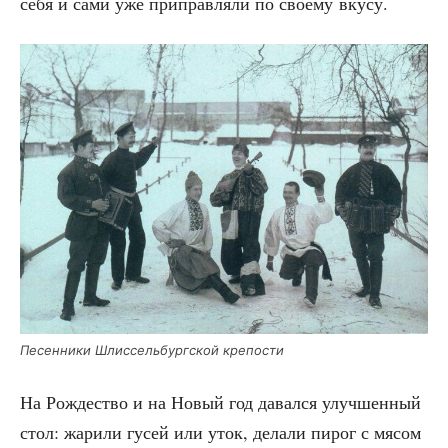
себя и сами уже при­прав­ля­ли по сво­е­му вкусу.
Песен­ни­ки Шлис­сель­бург­ской крепости
На Рож­де­ство и на Новый год давал­ся улуч­шен­ный
стол: жари­ли гусей или уток, дела­ли пирог с мясом