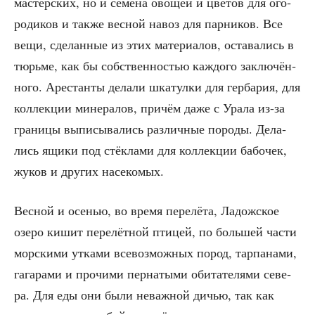
мастер­ских, но и семе­на ово­щей и цве­тов для ого­
ро­ди­ков и так­же вес­ной навоз для пар­ни­ков. Все
вещи, сде­лан­ные из этих мате­ри­а­лов, оста­ва­лись в
тюрь­ме, как бы соб­ствен­но­стью каж­до­го заклю­чён­
но­го. Аре­стан­ты дела­ли шка­тул­ки для гер­ба­рия, для
кол­лек­ции мине­ра­лов, при­чём даже с Ура­ла из-за
гра­ни­цы выпи­сы­ва­лись раз­лич­ные поро­ды. Дела­
лись ящи­ки под стёк­ла­ми для кол­лек­ции бабо­чек,
жуков и дру­гих насекомых.
Вес­ной и осе­нью, во вре­мя пере­лё­та, Ладож­ское
озе­ро кишит пере­лёт­ной пти­цей, по боль­шей части
мор­ски­ми утка­ми все­воз­мож­ных пород, тар­па­на­ми,
гага­ра­ми и про­чи­ми пер­на­ты­ми оби­та­те­ля­ми севе­
ра. Для еды они были неваж­ной дичью, так как